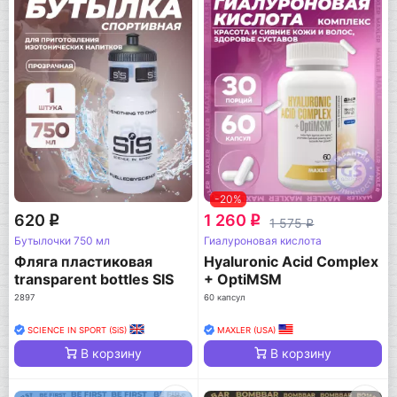
-20%
620
1 260
q
q
1 575
q
Бутылочки 750 мл
Гиалуроновая кислота
Фляга пластиковая
Hyaluronic Acid Complex
transparent bottles SIS
+ OptiMSM
Fuelled, 750мл
2897
60 капсул
SCIENCE IN SPORT (SiS)
MAXLER (USA)
В корзину
В корзину