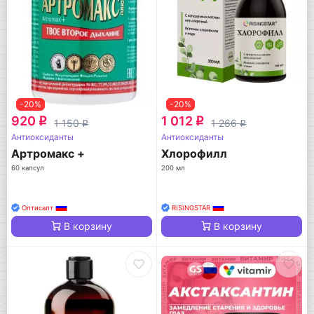
-20%
-20%
920
1 012
q
q
1 150
1 266
q
q
Антиоксиданты
Антиоксиданты
Артромакс +
Хлорофилл
60 капсул
200 мл
Оптисалт
RISINGSTAR
В корзину
В корзину