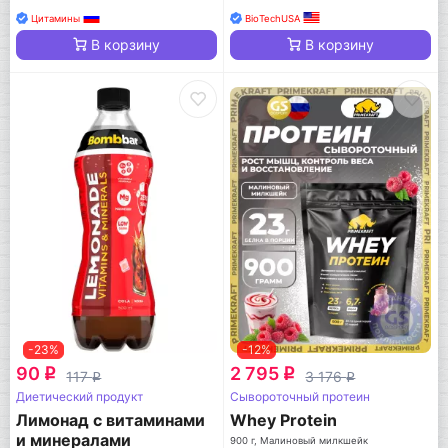
Цитамины
BioTechUSA
В корзину
В корзину
-23%
-12%
90
2 795
q
q
117
3 176
q
q
Диетический продукт
Сывороточный протеин
Лимонад с витаминами
Whey Protein
и минералами
900 г, Малиновый милкшейк