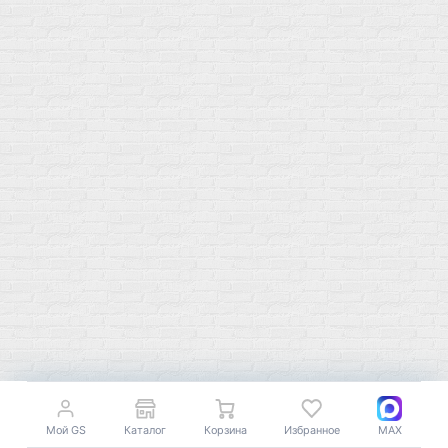
Публичная оферта
Политику конфиденциальности
Купить оптом
Почему выбирают нас
Отследить заказ
О магазине
Сотрудничество
Контакты
Распродажа
Подпишитесь на полезную рассылку о новинках, акциях и
спецпредложениях
GoSport в Маркетплейсах
Мой GS
Каталог
Корзина
Избранное
MAX