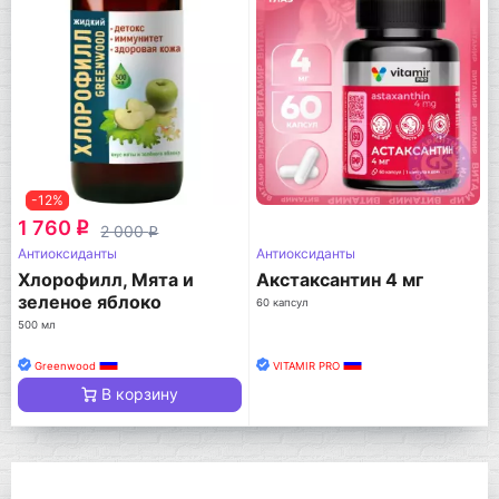
-12%
1 760
q
2 000
q
Антиоксиданты
Антиоксиданты
Хлорофилл, Мята и
Акстаксантин 4 мг
зеленое яблоко
60 капсул
500 мл
Greenwood
VITAMIR PRO
В корзину