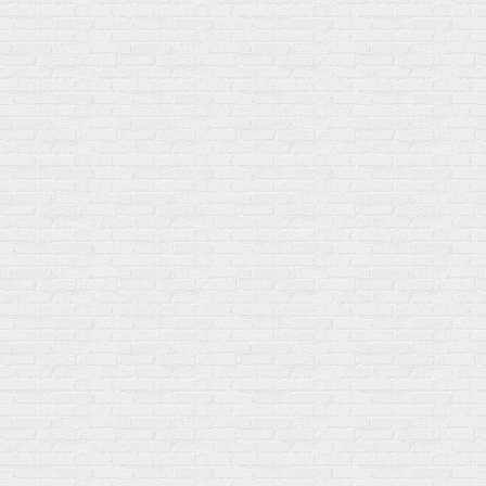
Гели
Витамин A (ретинол)
Батончики
Витамины группы B
Аргинин-Цитрулин
Витамин D
Послетренировочный комлекс
Фолиевая кислота (B9)
L-Карнитин
Витамины для женщин
Гейнеры
Витамины для мужчин
Изотоники &
Минералы
Электролиты
Основные минералы
Изотоники в порошке
Кальций & магний
Изотоники в таблетках
Железо
Изотонические концентарты
Кальций
Углеводная загрузка
Магний
Гели без кофеина
Цинк
Гели питьевые
Солевые таблетки
Доставка и оплата
Бренды
Статьи