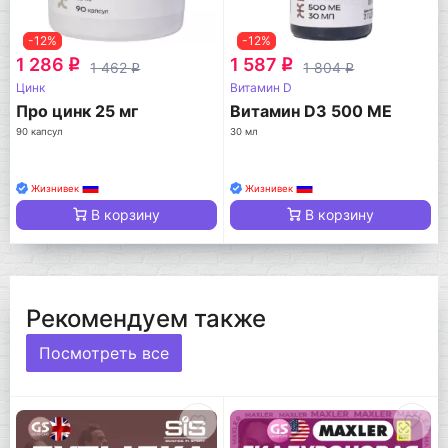
-12%
-12%
1 286
1 587
q
q
1 462
1 804
q
q
Цинк
Витамин D
Про цинк 25 мг
Витамин D3 500 МЕ
90 капсул
30 мл
Жизнивек
Жизнивек
В корзину
В корзину
Рекомендуем также
Посмотреть все