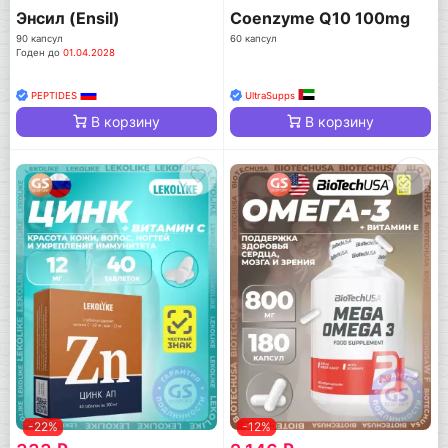
Энсил (Ensil)
Coenzyme Q10 100mg
90 капсул
60 капсул
Годен до
01.04.2028
PEPTIDES
UltraSupps
В корзину
В корзину
-22%
-12%