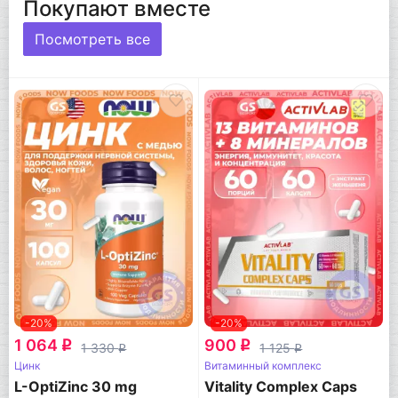
Покупают вместе
Посмотреть все
-20%
-20%
1 064
900
q
q
1 330
1 125
q
q
Цинк
Витаминный комплекс
L-OptiZinc 30 mg
Vitality Complex Caps