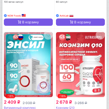
100 веган капсул
60 капсул
NOW Foods
ActivLab
В корзину
В корзину
-18%
-18%
2 409
2 678
q
q
2 938
3 266
q
q
Витаминный комплекс
Коэнзим Q10