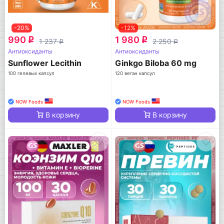
-20%
-12%
990
1 980
q
q
1 237
2 250
q
q
Антиоксиданты
Антиоксиданты
Sunflower Lecithin
Ginkgo Biloba 60 mg
100 гелевых капсул
120 веган капсул
NOW Foods
NOW Foods
В корзину
В корзину