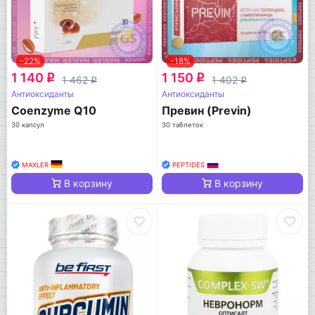
-22%
-18%
1 140
1 150
q
q
1 462
1 402
q
q
Антиоксиданты
Антиоксиданты
Coenzyme Q10
Превин (Previn)
30 капсул
30 таблеток
MAXLER
PEPTIDES
В корзину
В корзину