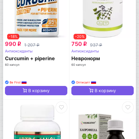
-18%
-20%
990
750
q
q
1 207
937
q
q
Антиоксиданты
Антиоксиданты
Curcumin + piperine
Невронорм
60 капсул
60 капсул
Be First
Оптисалт
В корзину
В корзину