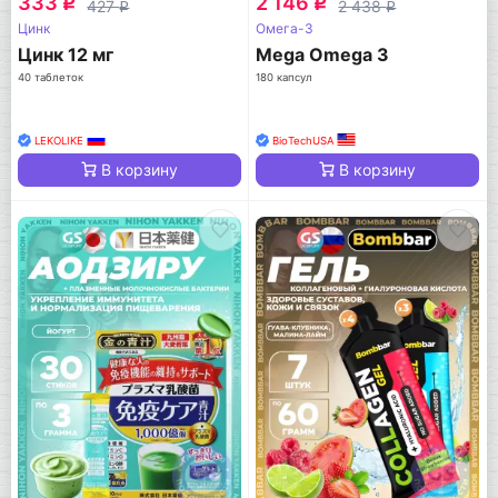
333
2 146
q
q
427
2 438
q
q
Цинк
Омега-3
Цинк 12 мг
Mega Omega 3
40 таблеток
180 капсул
LEKOLIKE
BioTechUSA
В корзину
В корзину