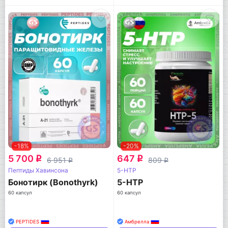
-18%
-20%
5 700
647
q
q
6 951
809
q
q
Пептиды Хавинсона
5-HTP
Бонотирк (Bonothyrk)
5-HTP
60 капсул
60 капсул
PEPTIDES
Амбрелла