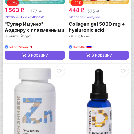
-12%
-22%
1 563
448
q
q
1 777
575
q
q
Витаминный комплекс
Коллаген жидкий
"Супер Имунно"
Collagen gel 5000 mg +
Аодзиру с плазменными
hyaluronic acid
молочнокислыми
30 стиков, Йогурт
7 x 60 г, Микс
бактериями
Nihon Yakken
BombBar
В корзину
В корзину