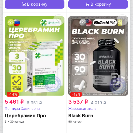
В корзину
В корзину
-14%
-12%
5 461
3 537
q
q
6 351
4 019
q
q
Пептиды Хавинсона
Жиросжигатель
Церебрамин Про
Black Burn
3 x 30 капсул
90 капсул