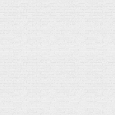
Самовывоз пн-пт 10-19 сб 11-15
г. Москва
ул. Профсоюзная 66c1
Нам 17 лет
Среди наших клиентов Профессионалы, Начинающие, Доктора и
др
Акции
Товары по выгодной цене
sales
@
gosport
.
shop
Популярное
Для иммунитета
Протеин
Аминокислоты
BCAA
Антиоксиданты, Q10
Аминокислоты
Для пищеварения
Глютамин
Для иммунитета
Креатин
Экстракты
Для связок и суставов
Витамины
Предтреники
Витаминный комплекс