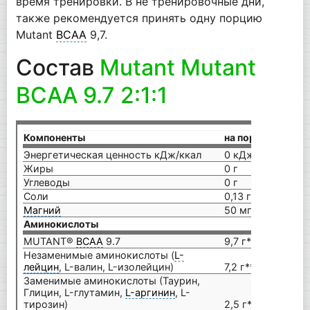
время тренировки. В не тренировочные дни,
также рекомендуется принять одну порцию
Mutant
BCAA
9,7.
Состав
Mutant Mutant
BCAA 9.7 2:1:1
Компоненты
на порцию (11,6 г
Энергетическая ценность кДж/ккал
0 кДж/0 ккал
Жиры
0 г
Углеводы
0 г
Соли
0,13 г
Магний
50 мг (13%*)
Аминокислоты
MUTANT®
BCAA
9.7
9,7 г**
Незаменимые аминокислоты (
L-
лейцин
‌, L-валин‌, L-изолейцин‌)
7,2 г**
Заменимые аминокислоты (Таурин‌,
Глицин‌, L-глутамин‌,
L-аргинин
‌, L-
тирозин)
2,5 г**