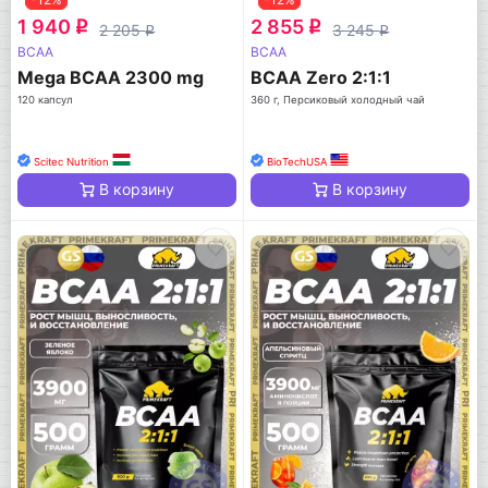
1 940
2 855
q
q
2 205
3 245
q
q
BCAA
BCAA
Mega BCAA 2300 mg
BCAA Zero 2:1:1
120 капсул
360 г, Персиковый холодный чай
Scitec Nutrition
BioTechUSA
В корзину
В корзину