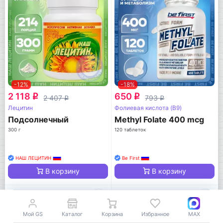
-12%
-18%
2 118
650
q
q
2 407
793
q
q
Лецитин
Фолиевая кислота (B9)
Подсолнечный
Methyl Folate 400 mcg
300 г
120 таблеток
НАШ ЛЕЦИТИН
Be First
В корзину
В корзину
Мой GS
Каталог
Корзина
Избранное
MAX