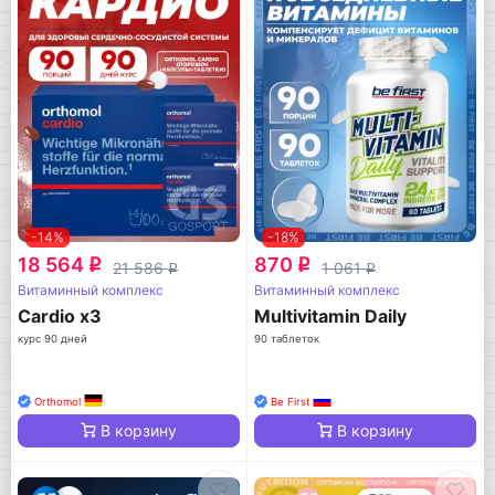
-14%
-18%
18 564
870
q
q
21 586
1 061
q
q
Витаминный комплекс
Витаминный комплекс
Cardio x3
Multivitamin Daily
курс 90 дней
90 таблеток
Orthomol
Be First
В корзину
В корзину