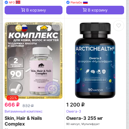
NFO
PlantaGo
В корзину
В корзину
-20%
666
1 200
q
q
832
q
Витаминный комплекс
Омега-3
Skin, Нair & Nails
Омега-3 255 мг
Complex
90 капсул, Мультифрукт