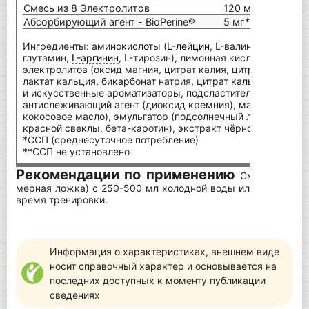
Смесь из 8 Электролитов
120 мг**
Абсорбирующий агент - BioPerine®
5 мг**
Ингредиенты: аминокислоты (
L-лейцин
‌, L-валин‌, L-изолейци
глутамин‌,
L-аргинин
‌, L-тирозин), лимонная кислота, яблочн
электролитов (оксид магния, цитрат калия‌, цитрат натрия‌,
лактат кальция‌, бикарбонат натрия‌, цитрат кальция‌, хлор
и искусственные ароматизаторы, подсластители (сукралоза
антислеживающий агент (диоксид кремния), масло MCT ​(
кокосовое масло)‌, эмульгатор (подсолнечный лецитин), кр
красной свеклы, бета-каротин), экстракт чёрного перца Bi
*ССП (среднесуточное потребление)
**ССП не установлено
Рекомендации по применению
Смешать одну
мерная ложка) с 250-500 мл холодной воды или сока. Упот
время тренировки.
Информация о характеристиках, внешнем виде
носит справочный характер и основывается на
последних доступных к моменту публикации
сведениях