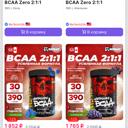
BCAA Zero 2:1:1
BCAA Zero 2:1:1
360 г, Кола
360 г, Апельсин
BioTechUSA
BioTechUSA
В корзину
В корзину
-12%
-12%
1 852
1 765
q
q
2 104
2 006
q
q