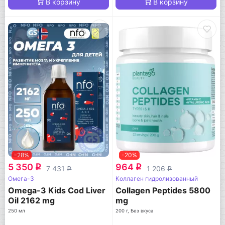
В корзину
В корзину
-28%
-20%
5 350
964
q
q
7 431
1 206
q
q
Омега-3
Коллаген гидролизованный
Omega-3 Kids Cod Liver
Collagen Peptides 5800
Oil 2162 mg
mg
250 мл
200 г, Без вкуса