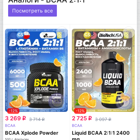
Посмотреть все
-12%
-12%
3 269
2 725
q
q
3 714
3 097
q
q
BCAA
BCAA
BCAA Xplode Powder
Liquid BCAA 2:1:1 2400
mg
500 г, Апельсин