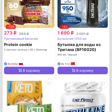
-25%
-18%
273
1 690
q
q
364
2 061
q
q
Протеиновый батончик
Бутылочки 1000 мл
Protein cookie
Бутылка для воды из
Тритана (BF16020)
2 протеин печенье x 60 г, Шоколад
950 мл, Черный
BombBar
Be First
В корзину
В корзину