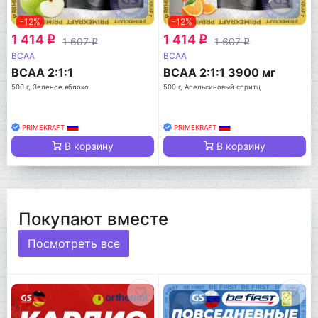
-12%
-12%
1 414
1 414
q
q
1 607
1 607
q
q
BCAA
BCAA
BCAA 2:1:1
BCAA 2:1:1 3900 мг
500 г, Зеленое яблоко
500 г, Апельсиновый спритц
PRIMEKRAFT
PRIMEKRAFT
В корзину
В корзину
Покупают вместе
Посмотреть все