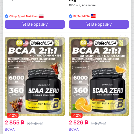
1000 мл, Апельсин
Olimp Sport Nutrition
BioTechUSA
В корзину
В корзину
-12%
-12%
2 855
2 526
q
q
3 245
2 871
q
q
BCAA
BCAA