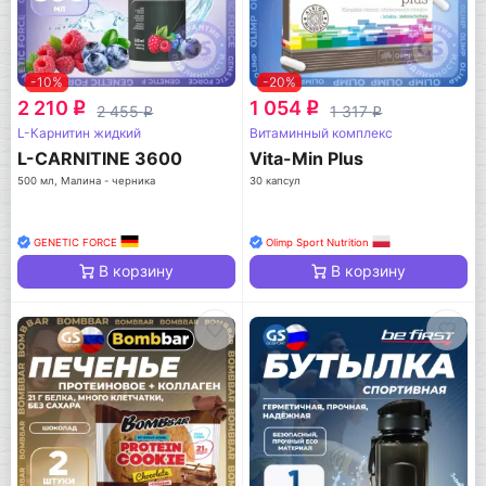
-10%
-20%
2 210
1 054
q
q
2 455
1 317
q
q
L-Карнитин жидкий
Витаминный комплекс
L-CARNITINE 3600
Vita-Min Plus
500 мл, Малина - черника
30 капсул
GENETIC FORCE
Olimp Sport Nutrition
В корзину
В корзину