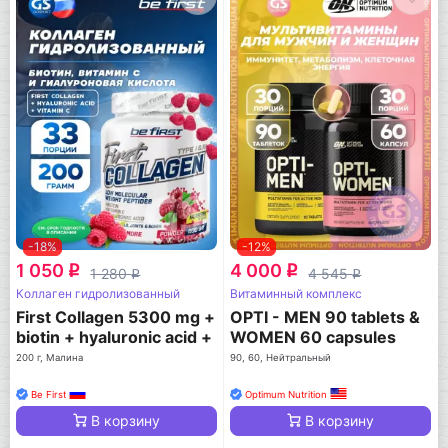
-18%
-12%
1 050
4 000
q
q
1 280
4 545
q
q
Коллаген гидролизованный
Витаминный комплекс
First Collagen 5300 mg +
OPTI - MEN 90 tablets &
biotin + hyaluronic acid +
WOMEN 60 capsules
vitamin C
200 г, Малина
90, 60, Нейтральный
Be First
Optimum Nutrition
В корзину
В корзину