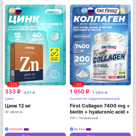
-22%
-18%
333
1 050
q
q
427
1 280
q
q
Цинк
Коллаген гидролизованный
Цинк 12 мг
First Collagen 7400 mg +
biotin + hyaluronic acid +
40 таблеток
vitamin C
200 г, Натуральный
LEKOLIKE
Be First