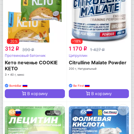
-20%
-18%
312
1 170
q
q
390
1 427
q
q
Протеиновый батончик
Цитруллин
Кето печенье COOKIE
Citrulline Malate Powder
KETO
200 г, Натуральный
3 x 40 г, микс
BombBar
Be First
В корзину
В корзину