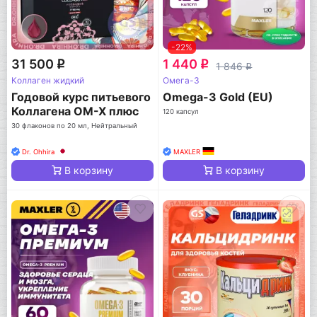
-22%
31 500
1 440
q
q
1 846
q
Коллаген жидкий
Омега-3
Годовой курс питьевого
Omega-3 Gold (EU)
Коллагена ОМ-Х плюс
120 капсул
30 флаконов по 20 мл, Нейтральный
Dr. Ohhira
MAXLER
В корзину
В корзину