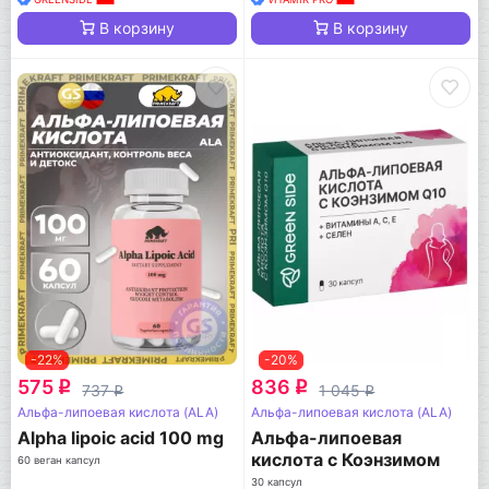
В корзину
В корзину
-22%
-20%
575
836
q
q
737
1 045
q
q
Альфа-липоевая кислота (ALA)
Альфа-липоевая кислота (ALA)
Alpha lipoic acid 100 mg
Альфа-липоевая
кислота с Коэнзимом
60 веган капсул
Q10
30 капсул