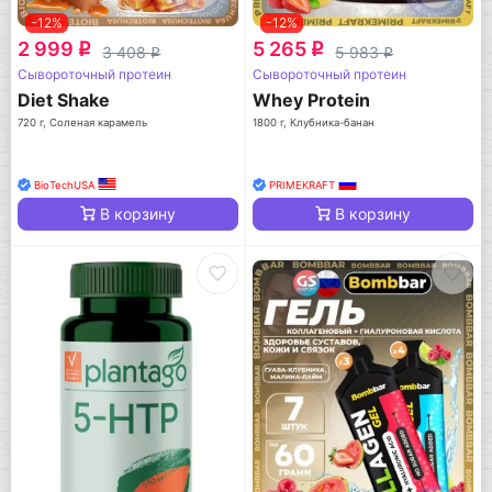
-12%
-12%
2 999
5 265
q
q
3 408
5 983
q
q
Сывороточный протеин
Сывороточный протеин
Diet Shake
Whey Protein
720 г, Соленая карамель
1800 г, Клубника-банан
BioTechUSA
PRIMEKRAFT
В корзину
В корзину