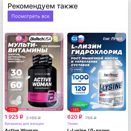
Рекомендуем также
Посмотреть все
-12%
-18%
1 925
620
q
q
2 188
756
q
q
Витамины для женщин
Лизин
Active Woman
L-Lysine (Л-лизин