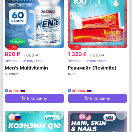
-18%
-18%
890
1 320
q
q
1 085
1 610
q
q
Витаминный комплекс
Витаминный комплекс
Men's Multivitamin
Ревимайт (Revimite)
60 капсул
100 г
Be First
PEPTIDES
В корзину
В корзину