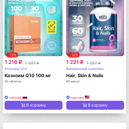
-12%
-12%
1 216
1 221
q
q
1 381
1 387
q
q
Коэнзим Q10
Витаминный комплекс
Коэнзим Q10 100 мг
Hair, Skin & Nails
30 таблеток
60 капсул
LEKOLIKE
Haya Labs
В корзину
В корзину