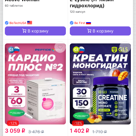
гидрохлорид)
60 таблеток
120 капсул
BioTechUSA
Be First
В корзину
В корзину
-12%
-18%
3 059
1 402
q
q
3 476
1 710
q
q