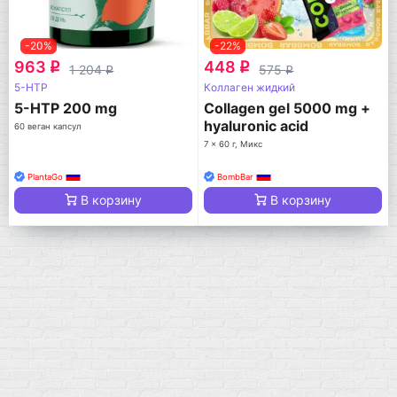
-20%
-22%
963
448
q
q
1 204
575
q
q
5-HTP
Коллаген жидкий
5-НТР 200 mg
Collagen gel 5000 mg +
hyaluronic acid
60 веган капсул
7 x 60 г, Микс
PlantaGo
BombBar
В корзину
В корзину