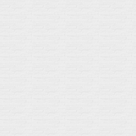
Протеин
Аминокислоты
BCAA
Антиоксиданты, Q10
Аминокислоты
Для пищеварения
Глютамин
Для иммунитета
Креатин
Экстракты
Для связок и суставов
Витамины
Предтреники
Витаминный комплекс
Гели
Витамин A (ретинол)
Батончики
Витамины группы B
Аргинин-Цитрулин
Витамин D
Послетренировочный комлекс
Фолиевая кислота (B9)
L-Карнитин
Витамины для женщин
Гейнеры
Витамины для мужчин
Изотоники &
Минералы
Электролиты
Основные минералы
Изотоники в порошке
Кальций & магний
Изотоники в таблетках
Железо
Изотонические концентарты
Кальций
Углеводная загрузка
Магний
Гели без кофеина
Цинк