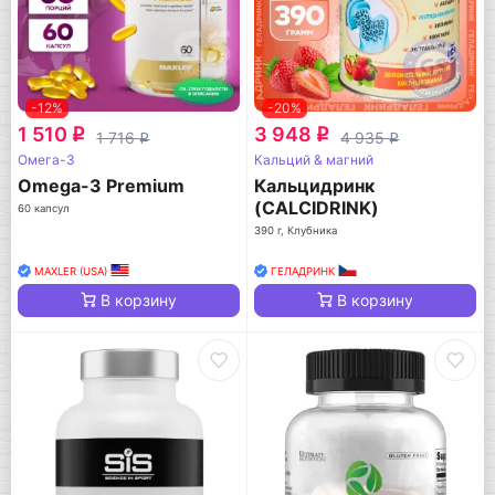
-12%
-20%
1 510
3 948
q
q
1 716
4 935
q
q
Омега-3
Кальций & магний
Omega-3 Premium
Кальцидринк
(CALCIDRINK)
60 капсул
390 г, Клубника
MAXLER (USA)
ГЕЛАДРИНК
В корзину
В корзину