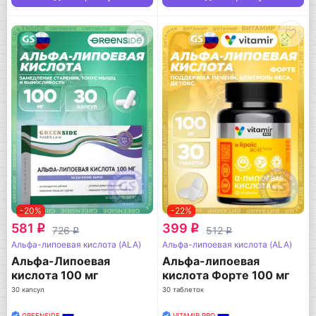
-20%
-22%
581
399
q
q
726
512
q
q
Альфа-липоевая кислота (ALA)
Альфа-липоевая кислота (ALA)
Альфа-Липоевая
Альфа-липоевая
кислота 100 мг
кислота Форте 100 мг
30 капсул
30 таблеток
GREENSIDE
VITAMIR PRO