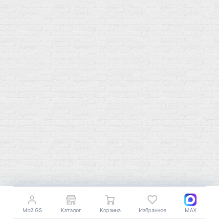
Подпишитесь на полезную рассылку о новинках, акциях и
спецпредложениях
GoSport в Маркетплейсах
К началу страницы
© Все права защищены. 2009-2026 GoSport.shop Доставка
18+
спортивного питания по Москве и РФ
Мой GS
Каталог
Корзина
Избранное
MAX