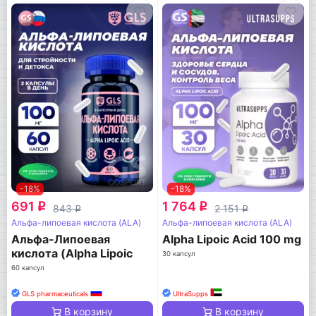
-18%
-18%
691
1 764
q
q
843
2 151
q
q
Альфа-липоевая кислота (ALA)
Альфа-липоевая кислота (ALA)
Альфа-Липоевая
Alpha Lipoic Acid 100 mg
кислота (Alpha Lipoic
30 капсул
acid) 100 мг
60 капсул
GLS pharmaceuticals
UltraSupps
В корзину
В корзину