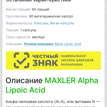
Кол-во порций
90 порций
Группировка
90 вегетарианских капсул
Форма выпуска
Капсулы
,
Веган капсулы
Порция
1 капсула
Срок годности
месяца
Описание
Полное описание
Alpha Lipoic Acid
Описание
MAXLER Alpha
Lipoic Acid
Альфа-липоевая кислота (ALA), или витамин N —