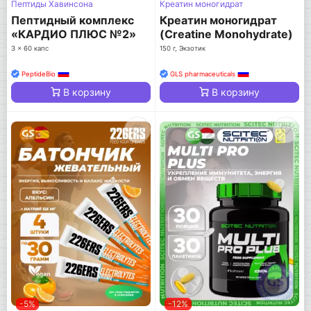
Пептиды Хавинсона
Креатин моногидрат
Пептидный комплекс
Креатин моногидрат
«КАРДИО ПЛЮС №2»
(Creatine Monohydrate)
№180
3 x 60 капс
150 г, Экзотик
PeptideBio
GLS pharmaceuticals
В корзину
В корзину
-5%
-12%