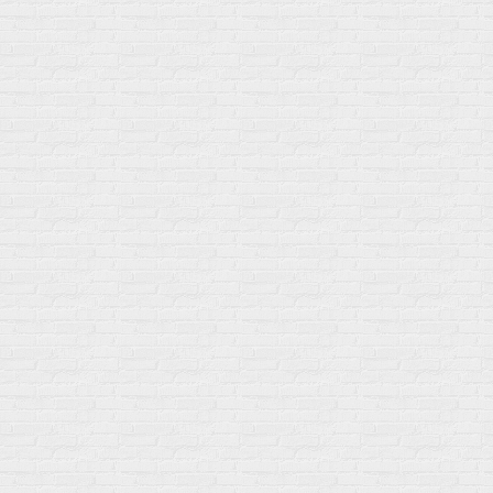
Гели питьевые
Солевые таблетки
Доставка и оплата
Бренды
Статьи
Публичная оферта
Политику конфиденциальности
Купить оптом
Почему выбирают нас
Отследить заказ
О магазине
Сотрудничество
Контакты
Распродажа