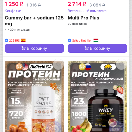
1 250
2 714
q
q
1 316
3 084
q
q
Конфетки
Витаминный комплекс
Gummy bar + sodium 125
Multi Pro Plus
mg
30 пакетиков
4 x 30 г, Апельсин
226ERS
Scitec Nutrition
В корзину
В корзину