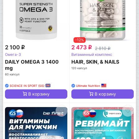
-12%
2 100
2 473
q
q
2 810
q
Омега-3
Витаминный комплекс
DAILY OMEGA 3 1400
HAIR, SKIN, & NAILS
mg
120 капсул
60 капсул
SCIENCE IN SPORT (SiS)
Ultimate Nutrition
В корзину
В корзину