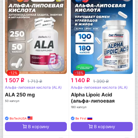
-12%
-18%
1 507
1 140
q
q
1 713
1 390
q
q
Альфа-липоевая кислота (ALA)
Альфа-липоевая кислота (ALA)
ALA 250 mg
Alpha Lipoic Acid
(альфа-липоевая
50 капсул
кислота)
180 капсул
BioTechUSA
Be First
В корзину
В корзину