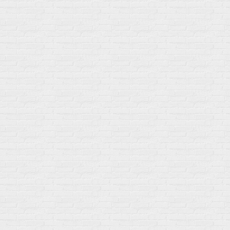
Мой город!
Москва
+7 (495) 108-73-79
+7 (977) 400-45-00
Самовывоз пн-пт 10-19 сб 11-15
г. Москва
ул. Профсоюзная 66c1
Нам 17 лет
Среди наших клиентов Профессионалы, Начинающие, Доктора и
др
Акции
Товары по выгодной цене
sales
@
gosport
.
shop
Популярное
Для иммунитета