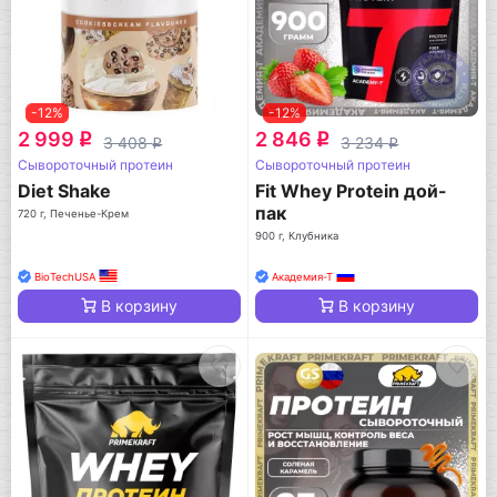
-12%
-12%
2 999
2 846
q
q
3 408
3 234
q
q
Сывороточный протеин
Сывороточный протеин
Diet Shake
Fit Whey Protein дой-
пак
720 г, Печенье-Крем
900 г, Клубника
BioTechUSA
Академия-Т
В корзину
В корзину