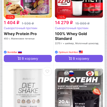
-12%
-10%
1 404
14 279
q
q
1 596
15 866
q
q
Сывороточный протеин
Сывороточный протеин
Whey Protein Pro
100% Whey Gold
Standard
450 г, Малиновое печенье
2270 г + шейкер, Молочный шоколад
BombBar
Optimum Nutrition
В корзину
В корзину