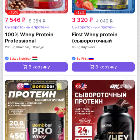
-10%
-18%
7 546
3 320
q
q
8 384
4 049
q
q
Сывороточный протеин
Сывороточный протеин
100% Whey Protein
First Whey protein
Professional
(сывороточный
протеин)
2350 г, Шоколад - Фундук
900 г, Клубника
Scitec Nutrition
Be First
В корзину
В корзину