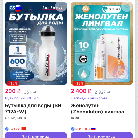
-18%
-18%
290
2 400
q
q
354
2 927
q
q
Бутылочки 500 мл
Пептиды Хавинсона
Бутылка для воды (SH
Женолутен
717A-W)
(Zhenoluten) лингвал
600 мл, Белый
10 мл
Be First
PEPTIDES
В корзину
В корзину