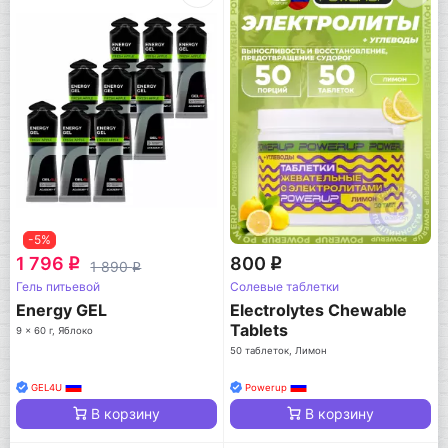
-5%
1 796
800
q
q
1 890
q
Гель питьевой
Солевые таблетки
Energy GEL
Electrolytes Chewable
Tablets
9 x 60 г, Яблоко
50 таблеток, Лимон
GEL4U
Powerup
В корзину
В корзину