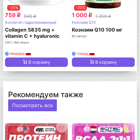
-20%
-20%
759
1 000
q
q
948
1 250
q
q
Коллаген гидролизованный
Коэнзим Q10
Collagen 5835 mg +
Коэнзим Q10 100 мг
vitamin C + hyaluronic
60 капсул
acid
200 г, Без вкуса
PRIMEBAR
ТОРБАД
В корзину
В корзину
Рекомендуем также
Посмотреть все