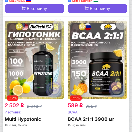
GREENSIDE
Scitec Nutrition
В корзину
В корзину
-12%
-22%
2 502
589
q
q
2 843
755
q
q
Изотоник
BCAA
Multi Hypotonic
BCAA 2:1:1 3900 мг
1000 мл, Лимон
150 г, Ананас