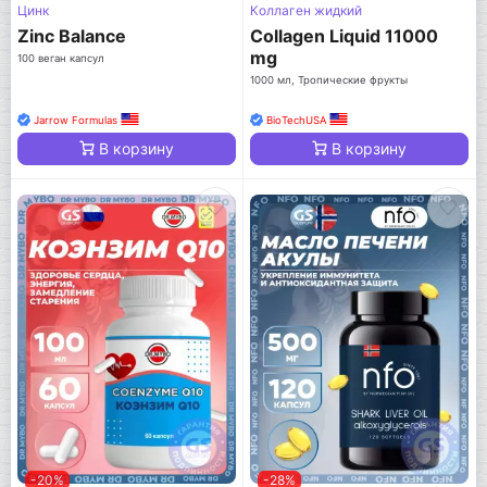
Цинк
Коллаген жидкий
Zinc Balance
Collagen Liquid 11000
mg
100 веган капсул
1000 мл, Тропические фрукты
Jarrow Formulas
BioTechUSA
В корзину
В корзину
-20%
-28%