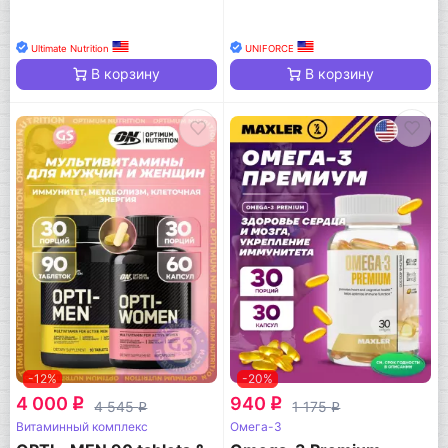
Ultimate Nutrition
UNIFORCE
В корзину
В корзину
-12%
-20%
4 000
940
q
q
4 545
1 175
q
q
Витаминный комплекс
Омега-3