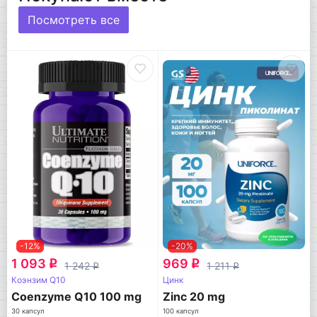
Посмотреть все
-12%
-20%
1 093
969
q
q
1 242
1 211
q
q
Коэнзим Q10
Цинк
Coenzyme Q10 100 mg
Zinc 20 mg
30 капсул
100 капсул