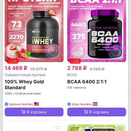
-10%
-12%
14 469
2 788
q
q
16 077
3 168
q
q
Сывороточный протеин
BCAA
100% Whey Gold
BCAA 6400 2:1:1
Standard
375 таблеток
2260 г, Клубничный крем
Optimum Nutrition
Scitec Nutrition
В корзину
В корзину