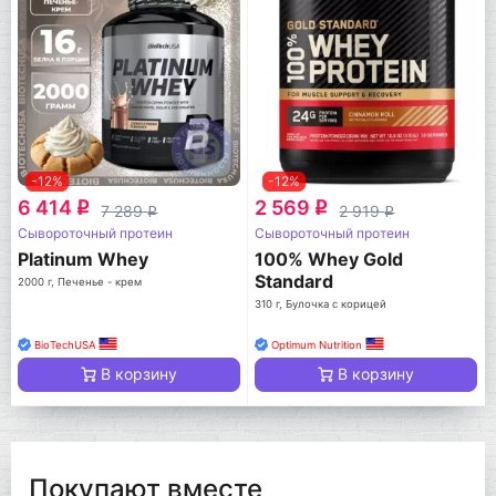
-12%
-12%
6 414
2 569
q
q
7 289
2 919
q
q
Сывороточный протеин
Сывороточный протеин
Platinum Whey
100% Whey Gold
Standard
2000 г, Печенье - крем
310 г, Булочка с корицей
BioTechUSA
Optimum Nutrition
В корзину
В корзину
Покупают вместе