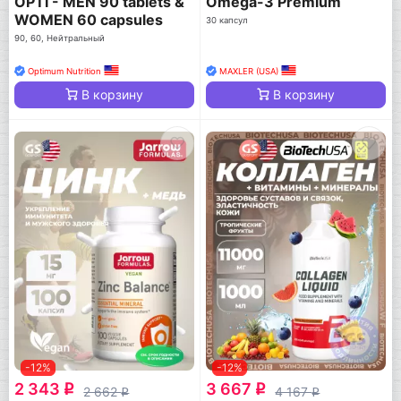
OPTI - MEN 90 tablets &
Omega-3 Premium
WOMEN 60 capsules
30 капсул
90, 60, Нейтральный
Optimum Nutrition
MAXLER (USA)
В корзину
В корзину
-12%
-12%
2 343
3 667
q
q
2 662
4 167
q
q