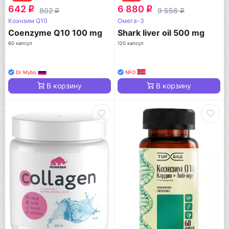
642
6 880
q
q
802
9 556
q
q
Коэнзим Q10
Омега-3
Coenzyme Q10 100 mg
Shark liver oil 500 mg
60 капсул
120 капсул
Dr Mybo
NFO
В корзину
В корзину