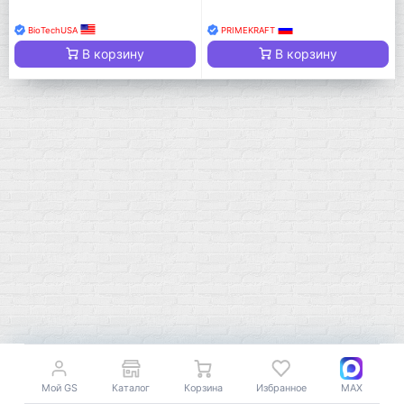
BioTechUSA
PRIMEKRAFT
В корзину
В корзину
Мой город!
Москва
+7 (495) 108-73-79
+7 (977) 400-45-00
Мой GS
Каталог
Корзина
Избранное
MAX
Самовывоз пн-пт 10-19 сб 11-15