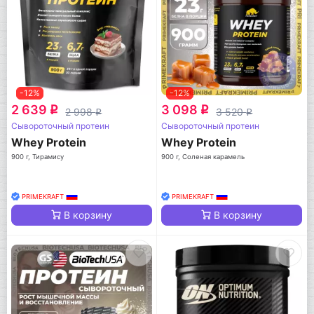
-12%
-12%
2 639
3 098
q
q
2 998
3 520
q
q
Сывороточный протеин
Сывороточный протеин
Whey Protein
Whey Protein
900 г, Тирамису
900 г, Соленая карамель
PRIMEKRAFT
PRIMEKRAFT
В корзину
В корзину