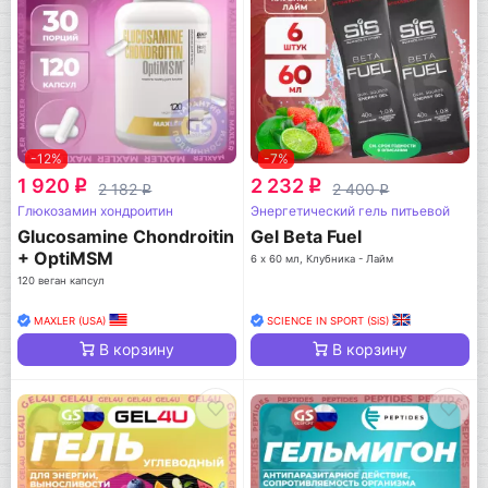
-12%
-7%
1 920
2 232
q
q
2 182
2 400
q
q
Глюкозамин хондроитин
Энергетический гель питьевой
Glucosamine Chondroitin
Gel Beta Fuel
+ OptiMSM
6 х 60 мл, Клубника - Лайм
120 веган капсул
MAXLER (USA)
SCIENCE IN SPORT (SiS)
В корзину
В корзину