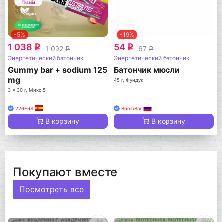
-5%
-19%
1 038
54
q
q
1 092
67
q
q
Энергетический батончик
Энергетический батончик
Gummy bar + sodium 125
Батончик мюсли
mg
45 г, Фундук
3 x 30 г, Микс 5
226ERS
BombBar
В корзину
В корзину
Покупают вместе
Посмотреть все