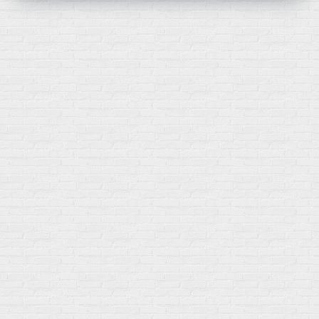
Мой город!
Москва
+7 (495) 108-73-79
+7 (977) 400-45-00
Самовывоз пн-пт 10-19 сб 11-15
г. Москва
ул. Профсоюзная 66c1
Нам 17 лет