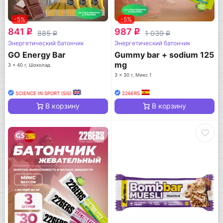
-5%
-5%
841
987
q
q
885
1 039
q
q
Энергетический батончик
Энергетический батончик
GO Energy Bar
Gummy bar + sodium 125
mg
3 x 40 г, Шоколад
3 x 30 г, Микс 1
SCIENCE IN SPORT (SiS)
226ERS
В корзину
В корзину