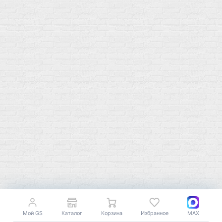
Отследить заказ
О магазине
Сотрудничество
Контакты
Распродажа
Подпишитесь на полезную рассылку о новинках, акциях и
спецпредложениях
GoSport в Маркетплейсах
Мой GS
Каталог
Корзина
Избранное
MAX