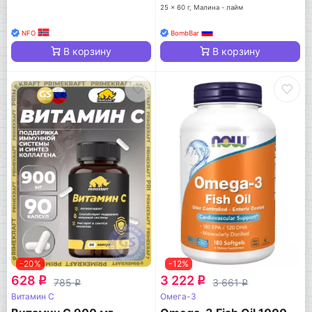
25 x 60 г, Малина - лайм
NFO
BombBar
В корзину
В корзину
-20%
-12%
628
3 222
q
q
785
3 661
q
q
Витамин C
Омега-3