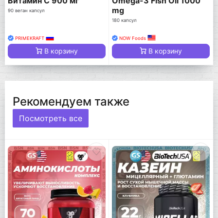
Витамин C 900 мг
Omega-3 Fish Oil 1000
mg
90 веган капсул
180 капсул
PRIMEKRAFT
NOW Foods
В корзину
В корзину
Рекомендуем также
Посмотреть все