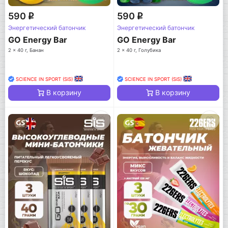
590
590
q
q
Энергетический батончик
Энергетический батончик
GO Energy Bar
GO Energy Bar
2 x 40 г, Банан
2 x 40 г, Голубика
SCIENCE IN SPORT (SiS)
SCIENCE IN SPORT (SiS)
В корзину
В корзину