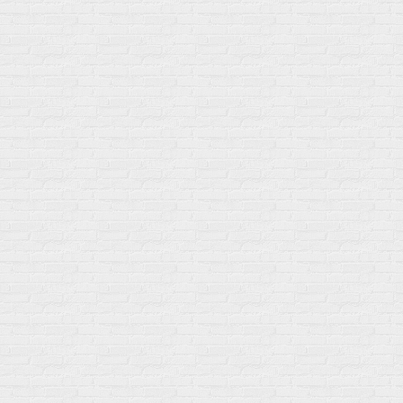
Гейнеры
Витамины для мужчин
Изотоники &
Минералы
Электролиты
Основные минералы
Изотоники в порошке
Кальций & магний
Изотоники в таблетках
Железо
Изотонические концентарты
Кальций
Углеводная загрузка
Магний
Гели без кофеина
Цинк
Гели питьевые
Солевые таблетки
Доставка и оплата
Бренды
Статьи
Публичная оферта
Политику конфиденциальности
Купить оптом
Почему выбирают нас