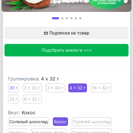
Подписка на товар
Подобрать аналоги >>>
Группировка:
4 x 32 г
30 г
2 x 32 г
3 x 32 г
4 x 32 г
16 x 32 г
32 г
6 x 32 г
Вкус:
Кокос
Соленый шоколад
Кокос
Горячий шоколад
Имбирь
Карамель-Кофе
Соленая карамель