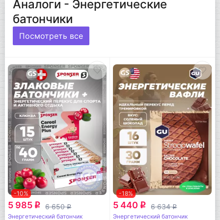
Аналоги - Энергетические
батончики
Посмотреть все
-10%
-18%
5 985
5 440
q
q
6 650
6 634
q
q
Энергетический батончик
Энергетический батончик