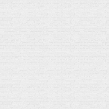
Среди наших клиентов Профессионалы, Начинающие, Доктора и
др
Акции
Товары по выгодной цене
sales
@
gosport
.
shop
Популярное
Для иммунитета
Протеин
Аминокислоты
BCAA
Антиоксиданты, Q10
Аминокислоты
Для пищеварения
Глютамин
Для иммунитета
Креатин
Экстракты
Для связок и суставов
Витамины
Предтреники
Витаминный комплекс
Гели
Витамин A (ретинол)
Батончики
Витамины группы B
Аргинин-Цитрулин
Витамин D
Послетренировочный комлекс
Фолиевая кислота (B9)
L-Карнитин
Витамины для женщин