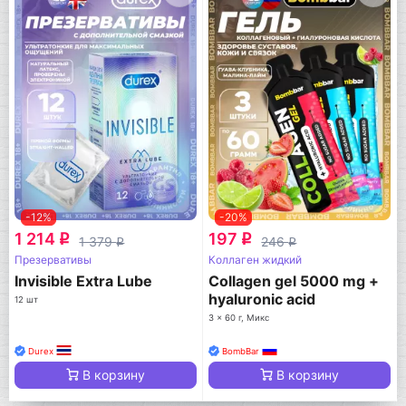
-12%
-20%
1 214
197
q
q
1 379
246
q
q
Презервативы
Коллаген жидкий
Invisible Extra Lube
Collagen gel 5000 mg +
hyaluronic acid
12 шт
3 x 60 г, Микс
Durex
BombBar
В корзину
В корзину