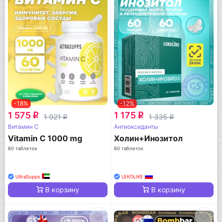
-18%
-12%
1 575
1 175
q
q
1 921
1 335
q
q
Витамин C
Антиоксиданты
Vitamin C 1000 mg
Холин+Инозитол
60 таблеток
60 таблеток
UltraSupps
LEKOLIKE
В корзину
В корзину