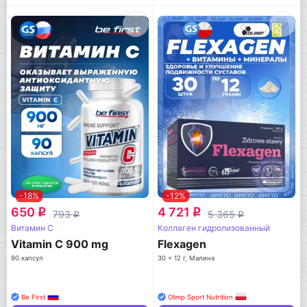
-18%
-12%
650
4 721
q
q
793
5 365
q
q
Витамин C
Коллаген гидролизованный
Vitamin C 900 mg
Flexagen
90 капсул
30 x 12 г, Малина
Be First
Olimp Sport Nutrition