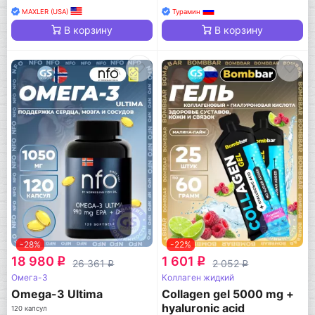
MAXLER (USA)
Турамин
В корзину
В корзину
-28%
-22%
18 980
1 601
q
q
26 361
2 052
q
q
Омега-3
Коллаген жидкий
Omega-3 Ultima
Collagen gel 5000 mg +
hyaluronic acid
120 капсул