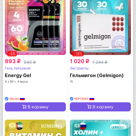
-5%
-18%
893
1 020
q
q
940
1 244
q
q
Гель питьевой
Экстракты
Energy Gel
Гельмигон (Gelmigon)
4 х 60 г, 4 вкуса
15
GEL4U
PEPTIDES
В корзину
В корзину