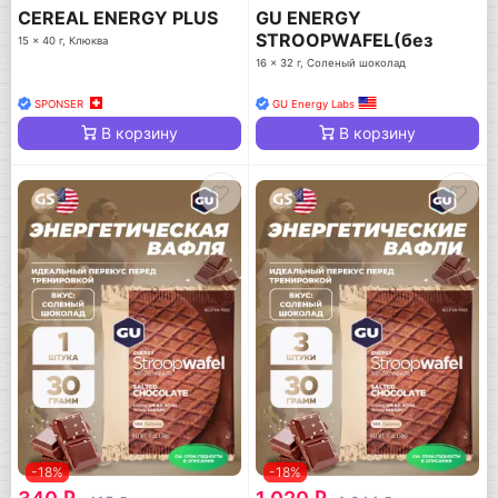
CEREAL ENERGY PLUS
GU ENERGY
STROOPWAFEL(без
15 x 40 г, Клюква
глютен)
16 x 32 г, Соленый шоколад
SPONSER
GU Energy Labs
В корзину
В корзину
-18%
-18%