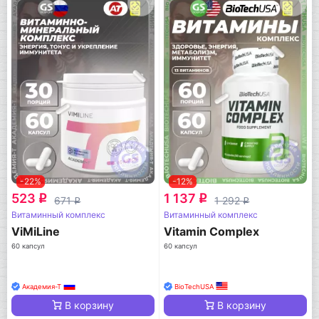
-22%
-12%
523
1 137
q
q
671
1 292
q
q
Витаминный комплекс
Витаминный комплекс
ViMiLine
Vitamin Complex
60 капсул
60 капсул
Академия-Т
BioTechUSA
В корзину
В корзину