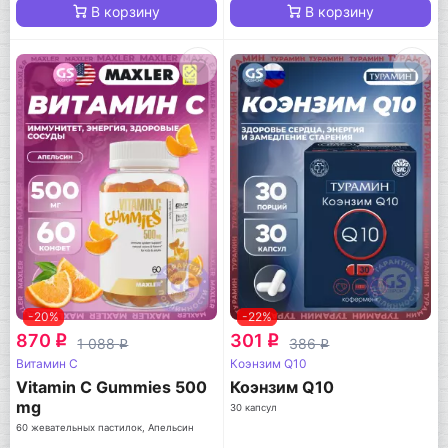
В корзину
В корзину
-20%
-22%
870
301
q
q
1 088
386
q
q
Витамин C
Коэнзим Q10
Vitamin C Gummies 500
Коэнзим Q10
mg
30 капсул
60 жевательных пастилок, Апельсин