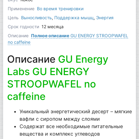
Применение
Во время тренировки
Цель
Выносливость
,
Поддержка мышц
,
Энергия
Срок годности
12 месяца
Описание
Полное описание
GU ENERGY STROOPWAFEL
no caffeine
Описание
GU Energy
Labs GU ENERGY
STROOPWAFEL no
caffeine
Уникальный энергетический десерт – мягкие
вафли с сиропом между слоями
Содержат все необходимые питательные
вещества и комплекс углеводов