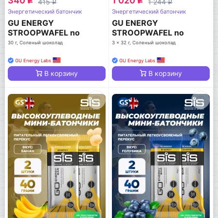
340
1 020
q
q
415
1 244
q
q
Энергетический батончик
Энергетический батончик
GU ENERGY
GU ENERGY
STROOPWAFEL no
STROOPWAFEL no
caffeine
caffeine
30 г, Соленый шоколад
3 x 32 г, Соленый шоколад
GU Energy Labs
GU Energy Labs
В корзину
В корзину