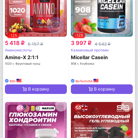
-12%
-12%
5 418
3 997
q
q
6 157
4 542
q
q
Аминокислоты
Казеиновый протеин
Amino-X 2:1:1
Micellar Casein
1020 г, Фруктовый пунш
908 г, Клубника
BSN
BioTechUSA
В корзину
В корзину