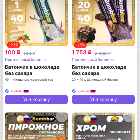
-23%
-25%
100
1 753
q
q
130
2 338
q
q
Протеиновый батончик
Протеиновый батончик
Батончик в шоколаде
Батончик в шоколаде
без сахара
без сахара
40 г, Миндально-кокосовый торт
20 x 40 г, Шоколадный брауни
BombBar
BombBar
В корзину
В корзину