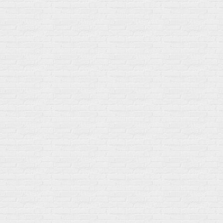
Мой город!
Москва
+7 (495) 108-73-79
+7 (977) 400-45-00
Самовывоз пн-пт 10-19 сб 11-15
г. Москва
ул. Профсоюзная 66c1
Нам 17 лет
Среди наших клиентов Профессионалы, Начинающие, Доктора и
др