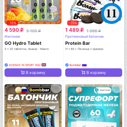
-10%
-25%
4 590
1 489
q
q
5 100
1 986
q
q
Изотоник
Протеиновый батончик
GO Hydro Tablet
Protein Bar
3 x 20 таблеток, Ананас - Манго
11 x 60 г, Печенье с кремом
SCIENCE IN SPORT (SiS)
BombBar
В корзину
В корзину