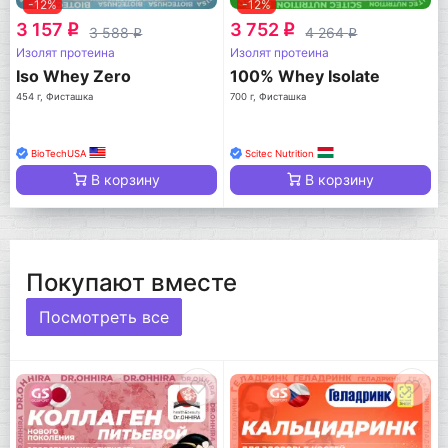
-12%
-12%
3 157
3 752
q
q
3 588
4 264
q
q
Изолят протеина
Изолят протеина
Iso Whey Zero
100% Whey Isolate
454 г, Фисташка
700 г, Фисташка
BioTechUSA
Scitec Nutrition
В корзину
В корзину
Покупают вместе
Посмотреть все