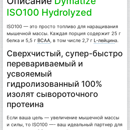
Описание
Dymatize
ISO100 Hydrolyzed
ISO100 — это просто топливо для наращивания
мышечной массы. Каждая порция содержит 25 г
белка и 5,5 г
BCAA
, в том числе 2,7 г
L-лейцин
а.
Сверхчистый, супер-быстро
перевариваемый и
усвояемый
гидролизованный 100%
изолят сывороточного
протеина
Если ваша цель — увеличение мышечной массы
и силы, то ISO100 —- ваш идеальный партнер для