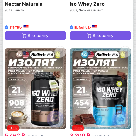
Nectar Naturals
Iso Whey Zero
907 г, Ваниль
908 г, Черный бисквит
SYNTRAX
BioTechUSA
В корзину
В корзину
-12%
-12%
5 462
3 200
q
q