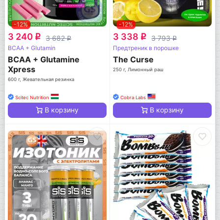
-12%
-12%
3 240
3 338
q
q
3 682
3 793
q
q
BCAA + Glutamin
Предтреник в порошке
BCAA + Glutamine
The Curse
Xpress
250 г, Лимонный раш
600 г, Жевательная резинка
Scitec Nutrition
Cobra Labs
В корзину
В корзину