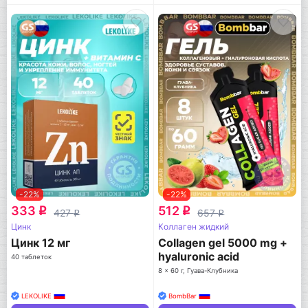
-22%
-22%
333
512
q
q
427
657
q
q
Цинк
Коллаген жидкий
Цинк 12 мг
Collagen gel 5000 mg +
hyaluronic acid
40 таблеток
8 x 60 г, Гуава-Клубника
LEKOLIKE
BombBar