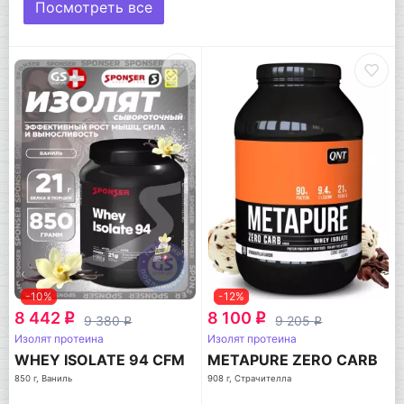
Посмотреть все
-10%
-12%
8 442
8 100
q
q
9 380
9 205
q
q
Изолят протеина
Изолят протеина
WHEY ISOLATE 94 CFM
METAPURE ZERO CARB
850 г, Ваниль
908 г, Страчителла