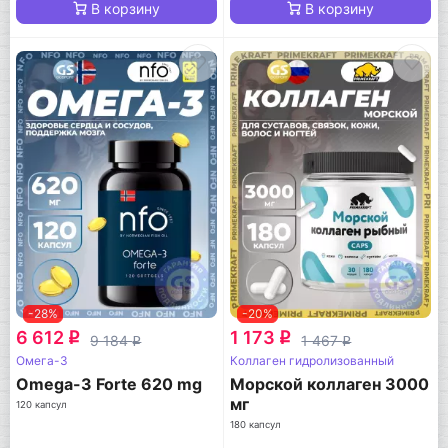
В корзину
В корзину
-28%
-20%
6 612
1 173
q
q
9 184
1 467
q
q
Омега-3
Коллаген гидролизованный
Omega-3 Forte 620 mg
Морской коллаген 3000
мг
120 капсул
180 капсул