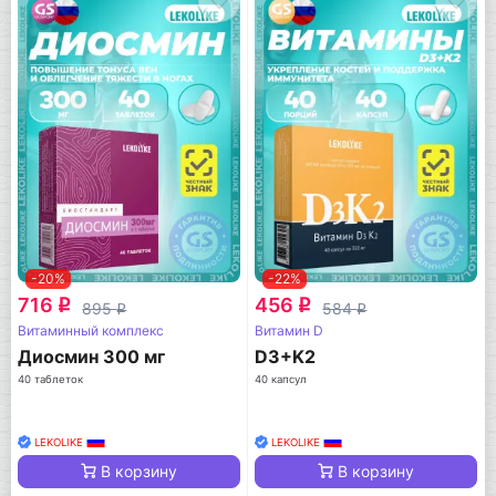
-20%
-22%
716
456
q
q
895
584
q
q
Витаминный комплекс
Витамин D
Диосмин 300 мг
D3+K2
40 таблеток
40 капсул
LEKOLIKE
LEKOLIKE
В корзину
В корзину