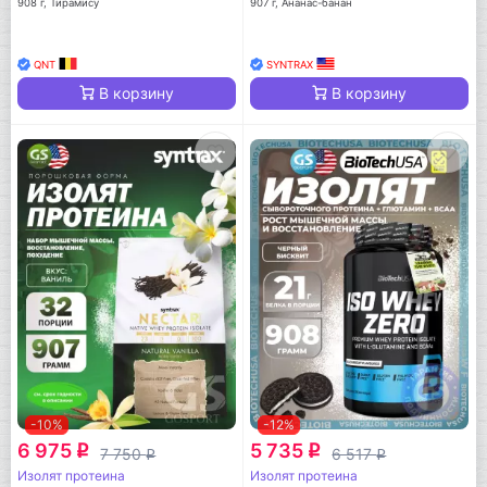
908 г, Тирамису
907 г, Ананас-банан
QNT
SYNTRAX
В корзину
В корзину
-10%
-12%
6 975
5 735
q
q
7 750
6 517
q
q
Изолят протеина
Изолят протеина