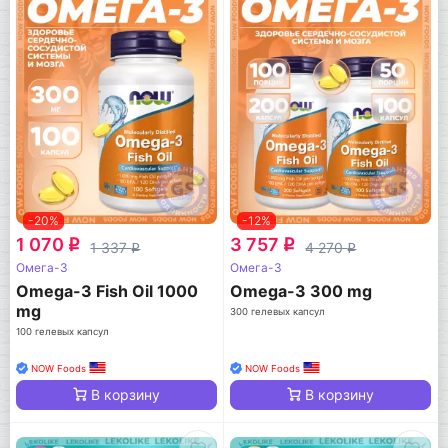
-20%
-12%
1 070
3 757
q
q
1 337
4 270
q
q
Омега-3
Омега-3
Omega-3 Fish Oil 1000
Omega-3 300 mg
mg
300 гелевых капсул
100 гелевых капсул
NOW Foods
NOW Foods
В корзину
В корзину