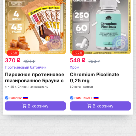
-25%
-22%
370
548
q
q
494
703
q
q
Протеиновый батончик
Хром
Пирожное протеиновое
Chromium Picolinate
глазированное Брауни с
0,25 mg
начинкой
4 x 45 г, Сливочная карамель
60 веган капсул
BombBar
PRIMEKRAFT
В корзину
В корзину