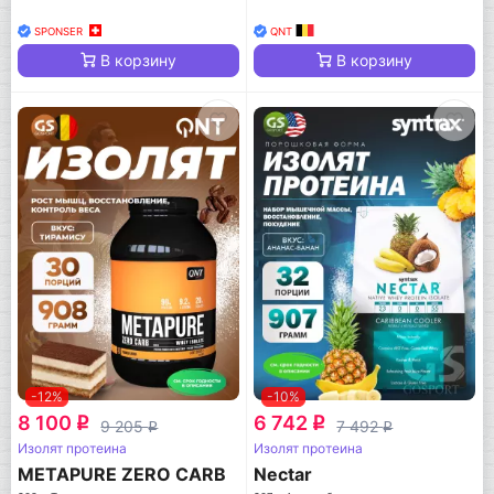
SPONSER
QNT
В корзину
В корзину
-12%
-10%
8 100
6 742
q
q
9 205
7 492
q
q
Изолят протеина
Изолят протеина
METAPURE ZERO CARB
Nectar