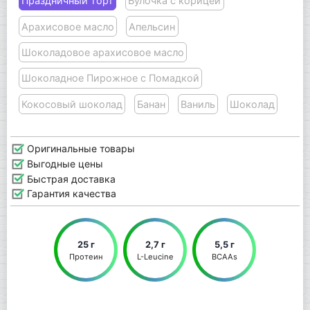
Праздничный торт
Булочка с корицей
Арахисовое масло
Апельсин
Шоколадовое арахисовое масло
Шоколадное Пирожное с Помадкой
Кокосовый шоколад
Банан
Ваниль
Шоколад
Оригинальные товары
Выгодные цены
Быстрая доставка
Гарантия качества
25 г
2,7 г
5,5 г
Протеин
L-Leucine
BCAAs