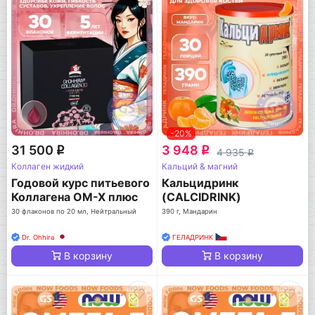
-20%
31 500
3 948
q
q
4 935
q
Коллаген жидкий
Кальций & магний
Годовой курс питьевого
Кальцидринк
Коллагена ОМ-Х плюс
(CALCIDRINK)
30 флаконов по 20 мл, Нейтральный
390 г, Мандарин
Dr. Ohhira
ГЕЛАДРИНК
В корзину
В корзину