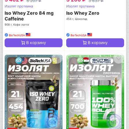
6 207
3 637
q
q
Изолят протеина
Изолят протеина
Iso Whey Zero 84 mg
Iso Whey Zero
Caffeine
454 г, Шоколад
908 г, Кофе латте
BioTechUSA
BioTechUSA
В корзину
В корзину