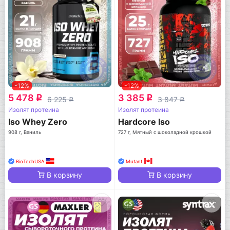
-12%
-12%
5 478
3 385
q
q
6 225
3 847
q
q
Изолят протеина
Изолят протеина
Iso Whey Zero
Hardcore Iso
908 г, Ваниль
727 г, Мятный с шоколадной крошкой
BioTechUSA
Mutant
В корзину
В корзину