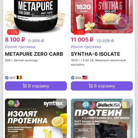
-12%
-10%
8 100
11 005
q
q
9 205
12 228
q
q
Изолят протеина
Изолят протеина
METAPURE ZERO CARB
SYNTHA-6 ISOLATE
908 г, Белый шоколад
1820 г / 4.02 LB, Ванильно-молочный
коктейль
QNT
BSN
В корзину
В корзину