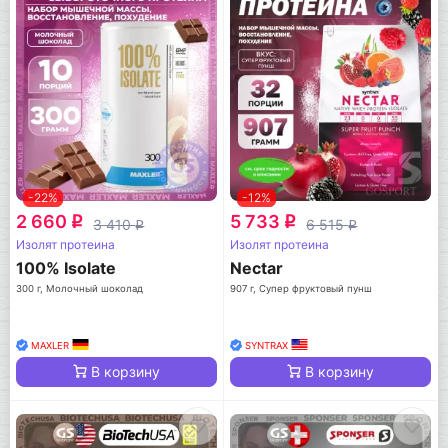
-22%
-12%
2 660
5 733
q
q
3 410
6 515
q
q
Изолят протеина
Изолят протеина
100% Isolate
Nectar
300 г, Молочный шоколад
907 г, Супер фруктовый пунш
MAXLER
SYNTRAX
В корзину
В корзину