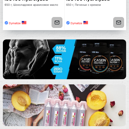
650 г, Шоколадовое арахисовое масло
650 г, Печенье с кремом
Dymatize
Dymatize