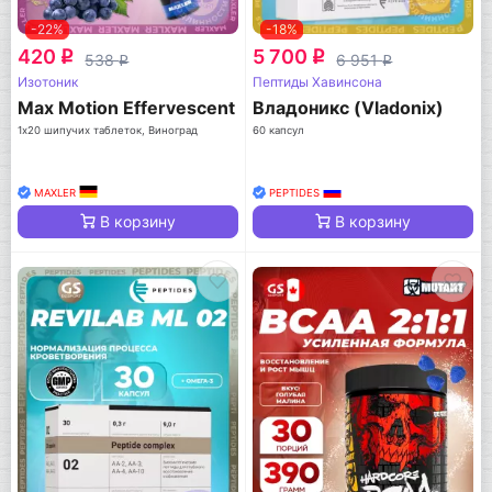
-22%
-18%
420
5 700
q
q
538
6 951
q
q
Изотоник
Пептиды Хавинсона
Max Motion Effervescent
Владоникс (Vladonix)
1х20 шипучих таблеток, Виноград
60 капсул
MAXLER
PEPTIDES
В корзину
В корзину