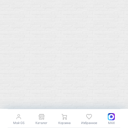
Углеводная загрузка
Магний
Гели без кофеина
Цинк
Гели питьевые
Солевые таблетки
Доставка и оплата
Бренды
Статьи
Публичная оферта
Политику конфиденциальности
Купить оптом
Почему выбирают нас
Отследить заказ
О магазине
Сотрудничество
Контакты
Мой GS
Каталог
Корзина
Избранное
MAX
Распродажа