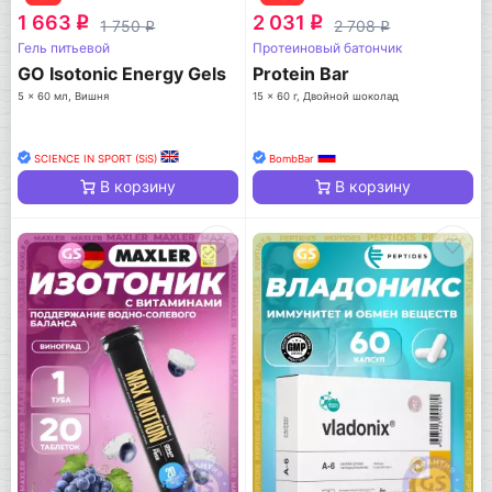
1 663
2 031
q
q
1 750
2 708
q
q
Гель питьевой
Протеиновый батончик
GO Isotonic Energy Gels
Protein Bar
5 x 60 мл, Вишня
15 x 60 г, Двойной шоколад
SCIENCE IN SPORT (SiS)
BombBar
В корзину
В корзину