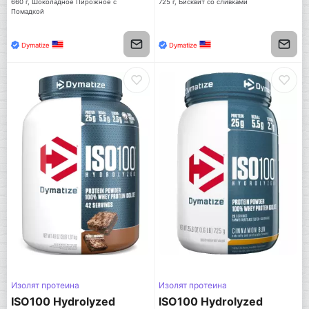
660 г, Шоколадное Пирожное с
725 г, Бисквит со сливками
Помадкой
Dymatize
Dymatize
Изолят протеина
Изолят протеина
ISO100 Hydrolyzed
ISO100 Hydrolyzed