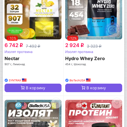
-10%
-12%
6 742
2 924
q
q
7 492
3 323
q
q
Изолят протеина
Изолят протеина
Nectar
Hydro Whey Zero
907 г, Лимонад
454 г, Шоколад
SYNTRAX
BioTechUSA
В корзину
В корзину