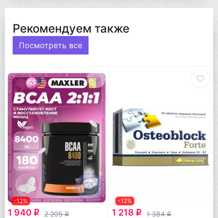
Рекомендуем также
Посмотреть все
-12%
-12%
1 940
1 218
q
q
2 205
1 384
q
q