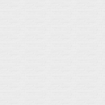
Мой город!
Москва
+7 (495) 108-73-79
+7 (977) 400-45-00
Самовывоз пн-пт 10-19 сб 11-15
г. Москва
ул. Профсоюзная 66c1
Нам 17 лет
Среди наших клиентов Профессионалы, Начинающие, Доктора и
др
Акции
Товары по выгодной цене
sales
@
gosport
.
shop