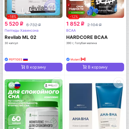
-18%
-12%
5 520
1 852
q
q
6 732
2 104
q
q
Пептиды Хавинсона
BCAA
Revilab ML 02
HARDCORE BCAA
30 капсул
390 г, Голубая малина
PEPTIDES
Mutant
В корзину
В корзину