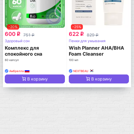
-20%
-25%
600
622
q
q
751
829
q
q
Здоровый сон
Пенки для умывания
Комплекс для
Wish Planner AHA/BHA
спокойного сна
Foam Cleanser
60 капсул
100 мл
Амбрелла
NEXTBEAU
В корзину
В корзину