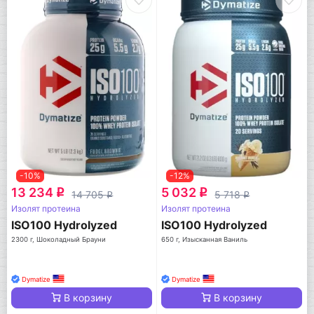
-10%
-12%
13 234
5 032
q
q
14 705
5 718
q
q
Изолят протеина
Изолят протеина
ISO100 Hydrolyzed
ISO100 Hydrolyzed
2300 г, Шоколадный Брауни
650 г, Изысканная Ваниль
Dymatize
Dymatize
В корзину
В корзину