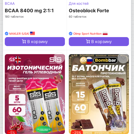
BCAA
Для костей
BCAA 8400 mg 2:1:1
Osteoblock Forte
180 таблеток
60 таблеток
MAXLER (USA)
Olimp Sport Nutrition
В корзину
В корзину
-5%
-25%