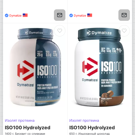
Dymatize
Dymatize
Изолят протеина
Изолят протеина
ISO100 Hydrolyzed
ISO100 Hydrolyzed
1400 г, Бисквит со сливками
650 г, Изысканный шоколад