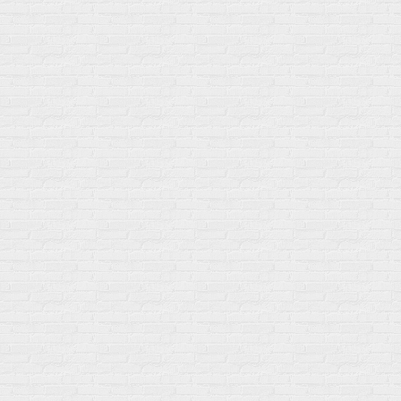
Популярное
Для иммунитета
Протеин
Аминокислоты
BCAA
Антиоксиданты, Q10
Аминокислоты
Для пищеварения
Глютамин
Для иммунитета
Креатин
Экстракты
Для связок и суставов
Витамины
Предтреники
Витаминный комплекс
Гели
Витамин A (ретинол)
Батончики
Витамины группы B
Аргинин-Цитрулин
Витамин D
Послетренировочный комлекс
Фолиевая кислота (B9)
L-Карнитин
Витамины для женщин
Гейнеры
Витамины для мужчин
Изотоники &
Минералы
Электролиты
Основные минералы
Изотоники в порошке
Кальций & магний
Изотоники в таблетках
Железо
Изотонические концентарты
Кальций