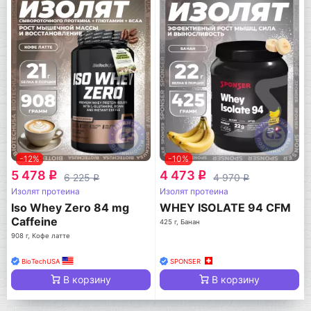
-12%
-10%
5 478
4 473
q
q
6 225
4 970
q
q
Изолят протеина
Изолят протеина
Iso Whey Zero 84 mg
WHEY ISOLATE 94 CFM
Caffeine
425 г, Банан
908 г, Кофе латте
BioTechUSA
SPONSER
В корзину
В корзину