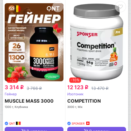
-12%
-10%
3 314
12 123
q
q
3 766
13 470
q
q
Гейнер
Изотоник
MUSCLE MASS 3000
COMPETITION
1300 г, Клубника
3000 г, Mix
QNT
SPONSER