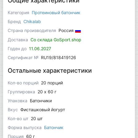
Общие характеристики
Категория
Протеиновый батончик
Бренд
Chikalab
Страна производителя
Россия
Доставка
Со склада GoSport.shop
Годен до
11.06.2027
Сертификат №
RU19/818419126
Остальные характеристики
Кол-во порций
20 порций
Группировка
20 x 60 г
Упаковка
Батончики
Вкус
Фисташковый йогурт
Кол-во шт
20 шт
Форма выпуска
Батончик
Порция
60 г