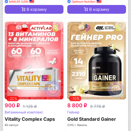
MAXLER (USA)
Optimum Nutrition
В корзину
В корзину
-20%
-10%
900
8 800
q
q
1 125
9 778
q
q
Витаминный комплекс
Гейнер
Vitality Complex Caps
Gold Standard Gainer
60 капсул
2310 г, Ваниль