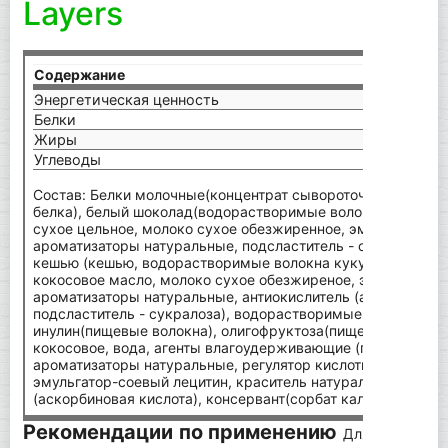
Layers
Содержание
на 1
Энергетическая ценность
1365
Белки
30 г
Жиры
12,6 
Углеводы
5,9 г
Состав: Белки молочные(концентрат сывороточного белка,
белка), белый шоколад(водорастворимые волокна кукуруз
сухое цельное, молоко сухое обезжиренное, эмульгатор - 
ароматизаторы натуральные, подсластитель - сукралоза), 
кешью (кешью, водорастворимые волокна кукурузы, изоля
кокосовое масло, молоко сухое обезжиреное, эмульгатор -
ароматизаторы натуральные, антиокислитель (аскорбиновая
подсластитель - сукралоза), водорастворимые волокна ку
инулин(пищевые волокна), олигофруктоза(пищевые волокна
кокосовое, вода, агенты влагоудерживающие (глицерин, сор
ароматизаторы натуральные, регулятор кислотности - лимо
эмульгатор-соевый лецитин, краситель натуральный - карм
(аскорбиновая кислота), консервант(сорбат калия), подслас
Рекомендации по применению
Для полезного