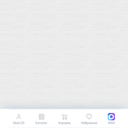
+7 (495) 108-73-79
+7 (977) 400-45-00
Самовывоз пн-пт 10-19 сб 11-15
г. Москва
ул. Профсоюзная 66c1
Нам 17 лет
Среди наших клиентов Профессионалы, Начинающие, Доктора и
др
Акции
Товары по выгодной цене
sales
@
gosport
.
shop
Популярное
Для иммунитета
Протеин
Аминокислоты
BCAA
Антиоксиданты, Q10
Аминокислоты
Для пищеварения
Глютамин
Для иммунитета
Мой GS
Каталог
Корзина
Избранное
MAX
Креатин
Экстракты