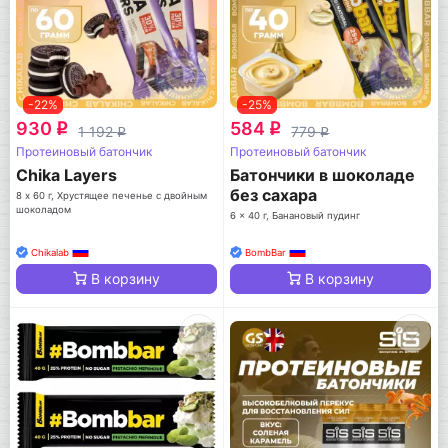
-22%
-25%
930
584
q
q
1 192
779
q
q
Протеиновый батончик
Протеиновый батончик
Chika Layers
Батончики в шоколаде
без сахара
8 х 60 г, Хрустящее печенье с двойным
шоколадом
6 x 40 г, Банановый пудинг
Chikalab
BombBar
В корзину
В корзину