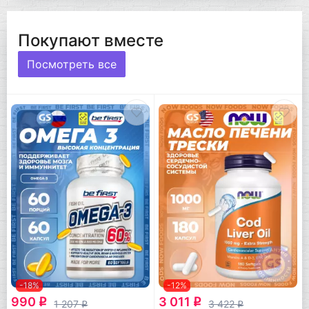
Покупают вместе
Посмотреть все
-18%
-12%
990
3 011
q
q
1 207
3 422
q
q