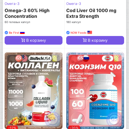
Омега-3
Омега-3
Omega-3 60% High
Cod Liver Oil 1000 mg
Concentration
Extra Strength
60 гелевых капсул
180 капсул
Be First
NOW Foods
В корзину
В корзину
-12%
-20%