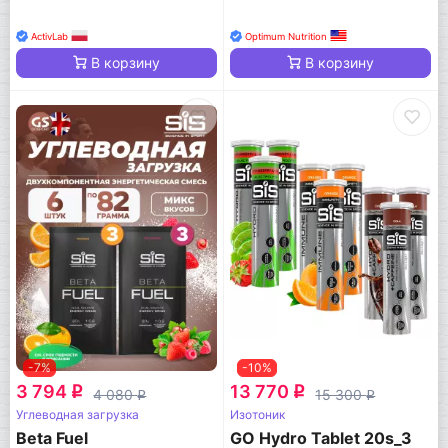
ActivLab
Optimum Nutrition
В корзину
В корзину
-7%
-10%
3 794
13 770
q
q
4 080
15 300
q
q
Углеводная загрузка
Изотоник
Beta Fuel
GO Hydro Tablet 20s_3