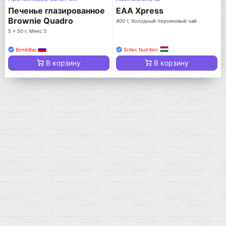
Печенье глазированное
EAA Xpress
Brownie Quadro
400 г, Холодный персиковый чай
5 x 50 г, Микс 3
BombBar
Scitec Nutrition
В корзину
В корзину
Мой город!
Москва