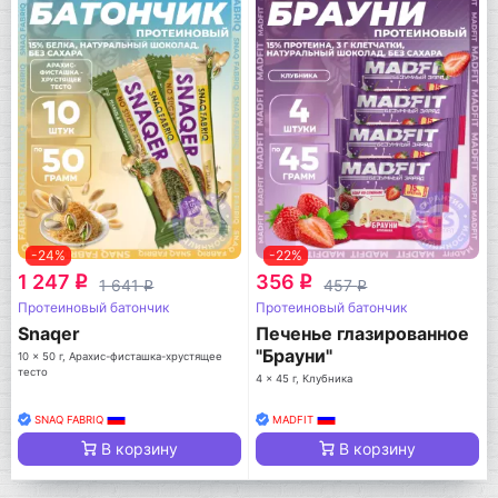
-24%
-22%
1 247
356
q
q
1 641
457
q
q
Протеиновый батончик
Протеиновый батончик
Snaqer
Печенье глазированное
"Брауни"
10 x 50 г, Арахис-фисташка-хрустящее
тесто
4 x 45 г, Клубника
SNAQ FABRIQ
MADFIT
В корзину
В корзину