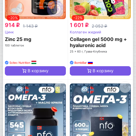
-20%
-22%
914
1 601
q
q
1 143
2 052
q
q
Цинк
Коллаген жидкий
Zinc 25 mg
Collagen gel 5000 mg +
hyaluronic acid
100 таблеток
25 x 60 г, Гуава-Клубника
Scitec Nutrition
BombBar
В корзину
В корзину