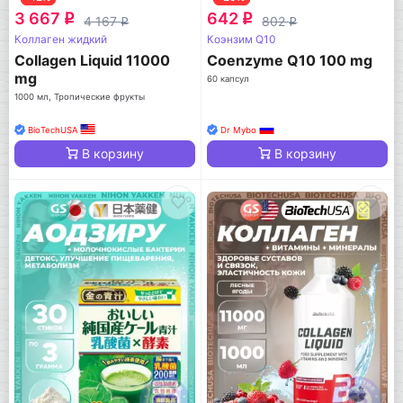
3 667
642
q
q
4 167
802
q
q
Коллаген жидкий
Коэнзим Q10
Collagen Liquid 11000
Coenzyme Q10 100 mg
mg
60 капсул
1000 мл, Тропические фрукты
BioTechUSA
Dr Mybo
В корзину
В корзину