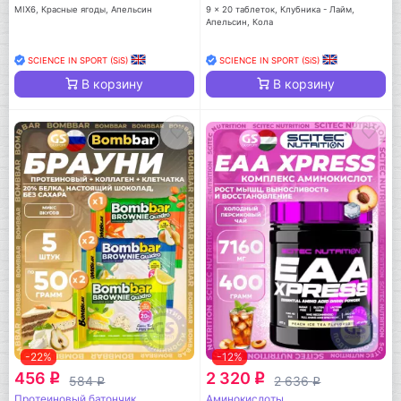
MIX6, Красные ягоды, Апельсин
9 x 20 таблеток, Клубника - Лайм,
Апельсин, Кола
SCIENCE IN SPORT (SiS)
SCIENCE IN SPORT (SiS)
В корзину
В корзину
-22%
-12%
456
2 320
q
q
584
2 636
q
q
Протеиновый батончик
Аминокислоты