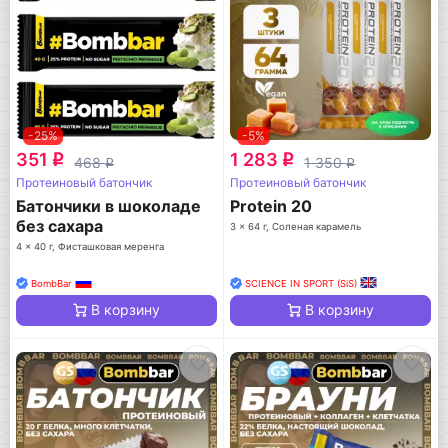
-25%
-5%
351
1 283
q
q
468
1 350
q
q
Протеиновый батончик
Протеиновый батончик
Батончики в шоколаде
Protein 20
без сахара
3 x 64 г, Соленая карамель
4 x 40 г, Фисташковая меренга
BombBar
SCIENCE IN SPORT (SiS)
В корзину
В корзину