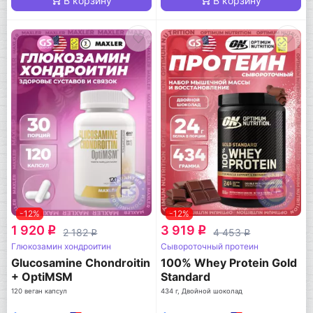
В корзину
В корзину
-12%
-12%
1 920
3 919
q
q
2 182
4 453
q
q
Глюкозамин хондроитин
Сывороточный протеин
Glucosamine Chondroitin
100% Whey Protein Gold
+ OptiMSM
Standard
120 веган капсул
434 г, Двойной шоколад