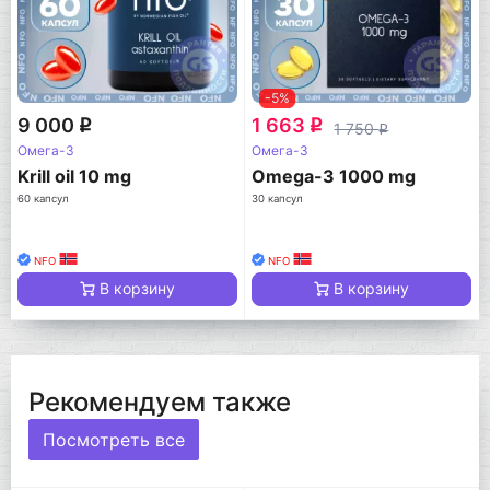
-5%
9 000
1 663
q
q
1 750
q
Омега-3
Омега-3
Krill oil 10 mg
Omega-3 1000 mg
60 капсул
30 капсул
NFO
NFO
В корзину
В корзину
Рекомендуем также
Посмотреть все