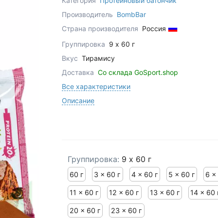
Категория
Протеиновый батончик
Производитель
BombBar
Страна производителя
Россия
Группировка
9 x 60 г
Вкус
Тирамису
Доставка
Со склада GoSport.shop
Все характеристики
Описание
Группировка:
9 x 60 г
60 г
3 x 60 г
4 x 60 г
5 x 60 г
6 x
11 x 60 г
12 x 60 г
13 x 60 г
14 x 60 
20 x 60 г
23 x 60 г