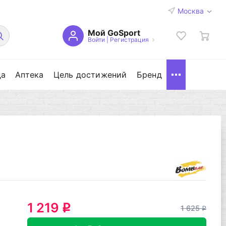
Москва
Мой GoSport
Войти
|
Регистрация
да
Аптека
Цель достижений
Бренд
1 219
q
1 625
q