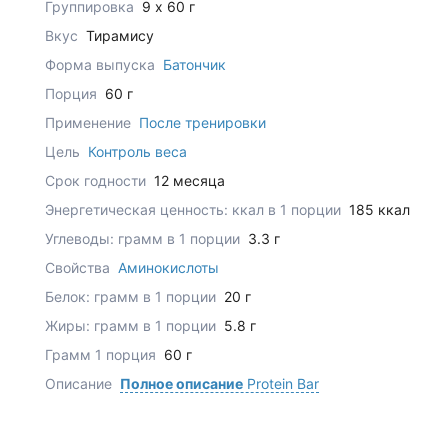
Группировка
9 x 60 г
Вкус
Тирамису
Форма выпуска
Батончик
Порция
60 г
Применение
После тренировки
Цель
Контроль веса
Срок годности
12 месяца
Энергетическая ценность: ккал в 1 порции
185 ккал
Углеводы: грамм в 1 порции
3.3 г
Свойства
Аминокислоты
Белок: грамм в 1 порции
20 г
Жиры: грамм в 1 порции
5.8 г
Грамм 1 порция
60 г
Описание
Полное описание
Protein Bar