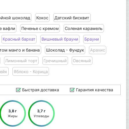
ойной шоколад
Кокос
Датский бисквит
е вафли
Печенье с кремом
Соленая карамель
Красный бархат
Вишневый брауни
Брауни
том манго и банана
Шоколад - Фундук
Арахис
Лимонный торт
Гречишный
Овсяный
ейк
Яблоко - Корица
Быстрая доставка
Гарантия качества
3,8 г
3,7 г
Жиры
Углеводы