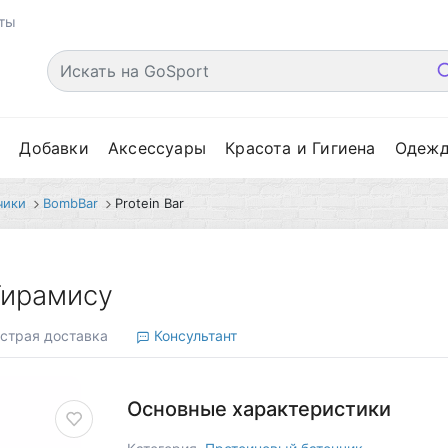
ты
е
Добавки
Аксессуары
Красота и Гигиена
Одеж
чики
BombBar
Protein Bar
 Тирамису
страя доставка
Консультант
Основные характеристики