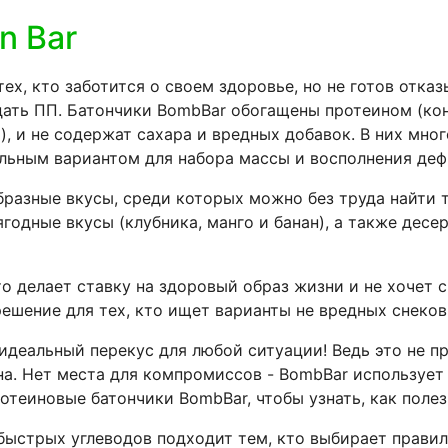
n Bar
х, кто заботится о своем здоровье, но не готов отка
юдать ПП. Батончики BombBar обогащены протеином (ко
), и не содержат сахара и вредных добавок. В них мно
льным вариантом для набора массы и восполнения деф
разные вкусы, среди которых можно без труда найти т
одные вкусы (клубника, манго и банан), а также десе
о делает ставку на здоровый образ жизни и не хочет с
решение для тех, кто ищет варианты не вредных снеков
деальный перекус для любой ситуации! Ведь это не про
а. Нет места для компромиссов - BombBar использует
теиновые батончики BombBar, чтобы узнать, как полез
ыстрых углеводов подходит тем, кто выбирает правил