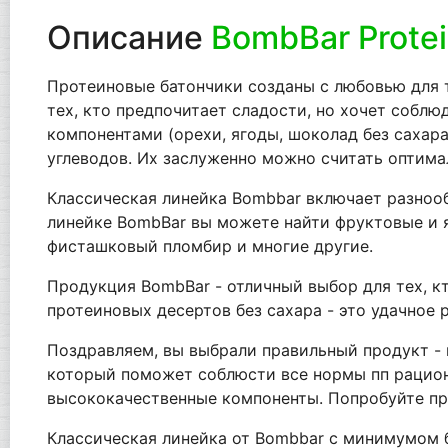
Описание
BombBar Protei
Протеиновые батончики созданы с любовью для те
тех, кто предпочитает сладости, но хочет собл
компонентами (орехи, ягоды, шоколад без сахара
углеводов. Их заслуженно можно считать оптима
Классическая линейка Bombbar включает разнооб
линейке BombBar вы можете найти фруктовые и яг
фисташковый пломбир и многие другие.
Продукция BombBar - отличный выбор для тех, кт
протеиновых десертов без сахара - это удачное 
Поздравляем, вы выбрали правильный продукт - и
который поможет соблюсти все нормы пп рацион
высококачественные компоненты. Попробуйте про
Классическая линейка от Bombbar с минимумом б