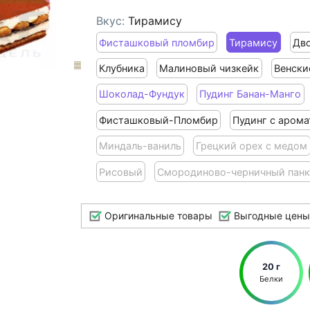
Вкус:
Тирамису
Фисташковый пломбир
Тирамису
Дв
Клубника
Малиновый чизкейк
Венски
Шоколад-Фундук
Пудинг Банан-Манго
Фисташковый-Пломбир
Пудинг с арома
Миндаль-ваниль
Грецкий орех с медом
Рисовый
Смородиново-черничный панк
Оригинальные товары
Выгодные цены
20 г
Белки