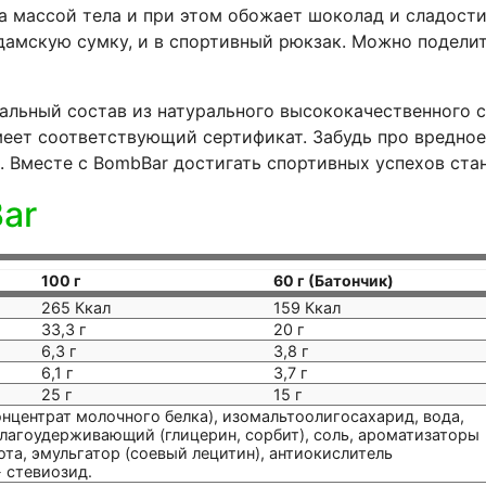
а массой тела и при этом обожает шоколад и сладости,
 дамскую сумку, и в спортивный рюкзак. Можно подели
льный состав из натурального высококачественного с
меет соответствующий сертификат. Забудь про вредное
Вместе с BombBar достигать спортивных успехов стан
Bar
100 г
60 г (Батончик)
265 Ккал
159 Ккал
33,3 г
20 г
6,3 г
3,8 г
6,1 г
3,7 г
25 г
15 г
нцентрат молочного белка), изомальтоолигосахарид, вода,
влагоудерживающий (глицерин, сорбит), соль, ароматизаторы
ота, эмульгатор (соевый лецитин), антиокислитель
- стевиозид.