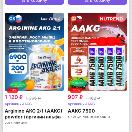
В корзину
В корзину
-18%
-22%
1 120
907
q
q
1 366
1 162
q
q
Аргинин / AAKG
Аргинин / AAKG
Arginine AKG 2:1 (AAKG)
AAKG 7500
powder (аргинин альфа-
4 x 25 мл, Черная смородина
кетоглутарат)
200 г, Апельсин