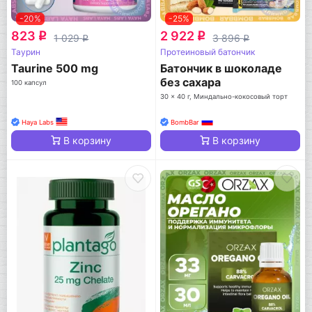
-20%
-25%
823
2 922
q
q
1 029
3 896
q
q
Таурин
Протеиновый батончик
Taurine 500 mg
Батончик в шоколаде
без сахара
100 капсул
30 x 40 г, Миндально-кокосовый торт
Haya Labs
BombBar
В корзину
В корзину