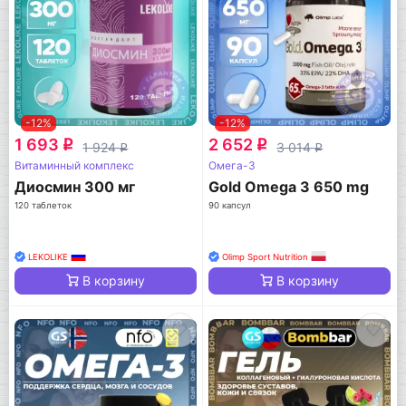
-12%
-12%
1 693
2 652
q
q
1 924
3 014
q
q
Витаминный комплекс
Омега-3
Диосмин 300 мг
Gold Omega 3 650 mg
120 таблеток
90 капсул
LEKOLIKE
Olimp Sport Nutrition
В корзину
В корзину