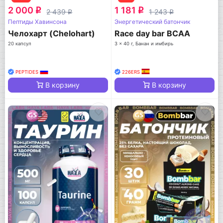
2 000
1 181
q
q
2 439
1 243
q
q
Пептиды Хавинсона
Энергетический батончик
Челохарт (Chelohart)
Race day bar BCAA
20 капсул
3 x 40 г, Банан и имбирь
PEPTIDES
226ERS
В корзину
В корзину