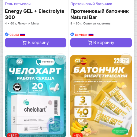
Гель питьевой
Протеиновый батончик
Energy GEL + Electrolyte
Протеиновый батончик
300
Natural Bar
4 x 60 г, Лимон и Мята
8 x 60 г, Соленая карамель
GEL4U
BombBar
В корзину
В корзину
-18%
-5%