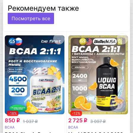
Рекомендуем также
Посмотреть все
-18%
-12%
850
2 725
q
q
1 037
3 097
q
q
BCAA
BCAA