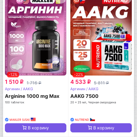
-12%
-22%
1 510
4 533
q
q
1 716
5 811
q
q
Аргинин / AAKG
Аргинин / AAKG
Arginine 1000 mg Max
AAKG 7500
100 таблеток
20 x 25 мл, Черная смородина
MAXLER (USA)
NUTREND
В корзину
В корзину