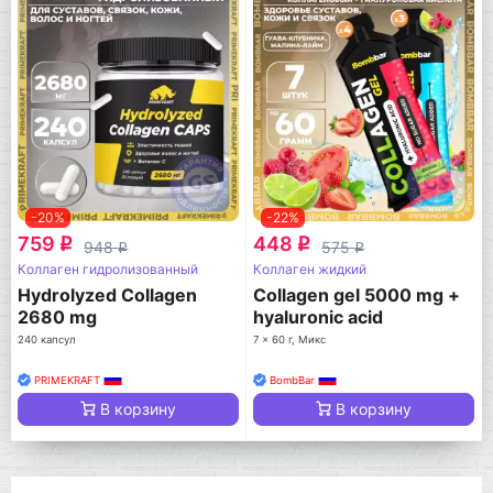
-20%
-22%
759
448
q
q
948
575
q
q
Коллаген гидролизованный
Коллаген жидкий
Hydrolyzed Collagen
Collagen gel 5000 mg +
2680 mg
hyaluronic acid
240 капсул
7 x 60 г, Микс
PRIMEKRAFT
BombBar
В корзину
В корзину