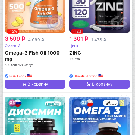
-12%
-12%
3 599
1 301
q
q
4 090
1 478
q
q
Омега-3
Цинк
Omega-3 Fish Oil 1000
ZINC
mg
120 таб.
500 гелевых капсул
NOW Foods
Ultimate Nutrition
В корзину
В корзину