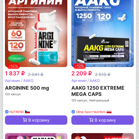
-10%
-12%
1 837
2 209
q
q
2 041
2 510
q
q
Аргинин / AAKG
Аргинин / AAKG
ARGININE 500 mg
AAKG 1250 EXTREME
MEGA CAPS
120 капсул
120 капсул, Нейтральный
NUTREND
Olimp Sport Nutrition
В корзину
В корзину