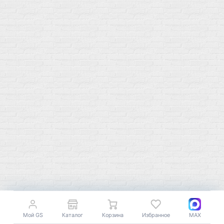
Цинк
Гели питьевые
Солевые таблетки
Доставка и оплата
Бренды
Статьи
Публичная оферта
Политику конфиденциальности
Купить оптом
Почему выбирают нас
Отследить заказ
О магазине
Сотрудничество
Контакты
Распродажа
Мой GS
Каталог
Корзина
Избранное
MAX