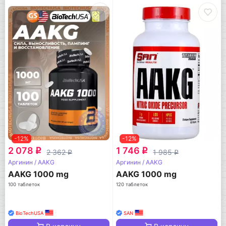
-12%
-12%
2 078
1 746
q
q
2 362
1 985
q
q
Аргинин / AAKG
Аргинин / AAKG
AAKG 1000 mg
AAKG 1000 mg
100 таблеток
120 таблеток
BioTechUSA
SAN