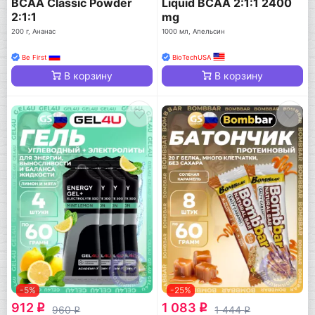
BCAA Classic Powder
Liquid BCAA 2:1:1 2400
2:1:1
mg
200 г, Ананас
1000 мл, Апельсин
Be First
BioTechUSA
В корзину
В корзину
-5%
-25%
912
1 083
q
q
960
1 444
q
q