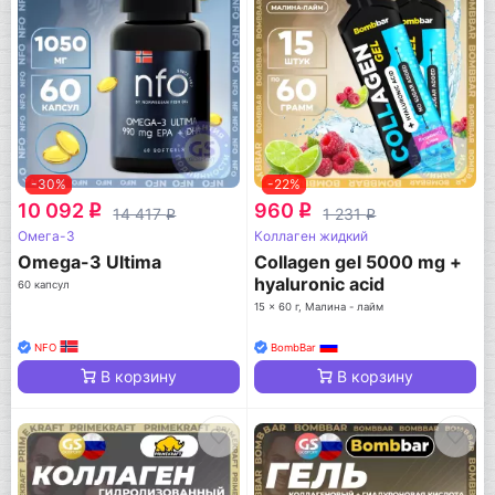
-30%
-22%
10 092
960
q
q
14 417
1 231
q
q
Омега-3
Коллаген жидкий
Omega-3 Ultima
Collagen gel 5000 mg +
hyaluronic acid
60 капсул
15 x 60 г, Малина - лайм
NFO
BombBar
В корзину
В корзину