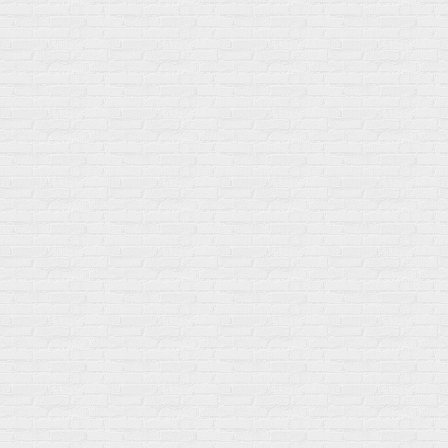
Протеин
Аминокислоты
BCAA
Антиоксиданты, Q10
Аминокислоты
Для пищеварения
Глютамин
Для иммунитета
Креатин
Экстракты
Для связок и суставов
Витамины
Предтреники
Витаминный комплекс
Гели
Витамин A (ретинол)
Батончики
Витамины группы B
Аргинин-Цитрулин
Витамин D
Послетренировочный комлекс
Фолиевая кислота (B9)
L-Карнитин
Витамины для женщин
Гейнеры
Витамины для мужчин
Изотоники &
Минералы
Электролиты
Основные минералы
Изотоники в порошке
Кальций & магний
Изотоники в таблетках
Железо
Изотонические концентарты
Кальций
Углеводная загрузка
Магний
Гели без кофеина