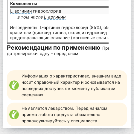
Компоненты
на 1 
L-аргинин
гидрохлорид
1000
в том числе
L-аргинин
825 
Ингредиенты:
L-аргинин
гидрохлорид (85%), оболочка капс
красители (диоксид титана, оксид и гидроксид железа)], в
предотвращающие слипание (магниевые соли жирных кисло
Рекомендации по применению
Принимайте по 
до тренировки, одну – перед сном.
Информация о характеристиках, внешнем виде
носит справочный характер и основывается на
последних доступных к моменту публикации
сведениях
Не является лекарством. Перед началом
приема любого продукта обязательно
проконсультируйтесь у специалиста