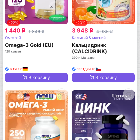
-22%
-20%
1 440
3 948
q
q
1 846
4 935
q
q
Омега-3
Кальций & магний
Omega-3 Gold (EU)
Кальцидринк
(CALCIDRINK)
120 капсул
390 г, Мандарин
MAXLER
ГЕЛАДРИНК
В корзину
В корзину