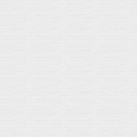
Мой город!
Москва
+7 (495) 108-73-79
+7 (977) 400-45-00
Самовывоз пн-пт 10-19 сб 11-15
г. Москва
ул. Профсоюзная 66c1
Нам 17 лет
Среди наших клиентов Профессионалы, Начинающие, Доктора и
др
Акции
Товары по выгодной цене
sales
@
gosport
.
shop
Популярное
Для иммунитета