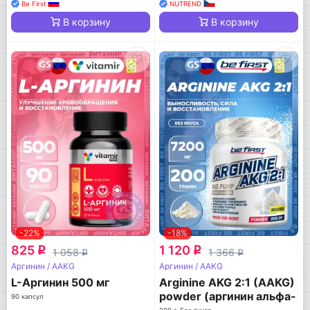
Be First
NUTREND
В корзину
В корзину
-22%
-18%
825
1 120
q
q
1 058
1 366
q
q
Аргинин / AAKG
Аргинин / AAKG
L-Аргинин 500 мг
Arginine AKG 2:1 (AAKG)
powder (аргинин альфа-
90 капсул
кетоглутарат)