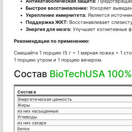
Антикатаболическая защита:
Предотвращает
Быстрое восстановление:
Ускоряет выведен
Укрепление иммунитета:
Является источник
Поддержка ЖКТ:
Восстанавливает слизисту
Энергия для мозга:
Улучшает когнитивные ф
Рекомендации по применению:
Смешайте 1 порцию (5 г = 1 мерная ложка = 1 с
1 порцию утром и 1 порцию вечером.
Состав
BioTechUSA 100%
Состав в
Энергетическая ценность
Жиры
из них насыщенные
Углеводы
из них сахара
Белок