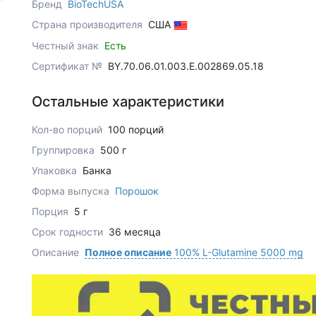
Бренд
BioTechUSA
Страна производителя
США
Честный знак
Есть
Сертификат №
BY.70.06.01.003.Е.002869.05.18
Остальные характеристики
Кол-во порций
100 порций
Группировка
500 г
Упаковка
Банка
Форма выпуска
Порошок
Порция
5 г
Срок годности
36 месяца
Описание
Полное описание
100% L-Glutamine 5000 mg