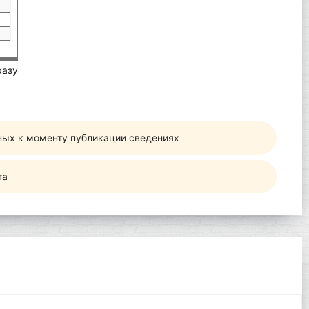
разу
ных к моменту публикации сведениях
та