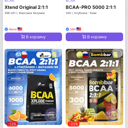
BCAA
BCAA
Xtend Original 2:1:1
BCAA-PRO 5000 2:1:1
398-431 г, Манговое безумие
340 г, Клубника - Киви
Xtend
SAN
В корзину
В корзину
-12%
-23%