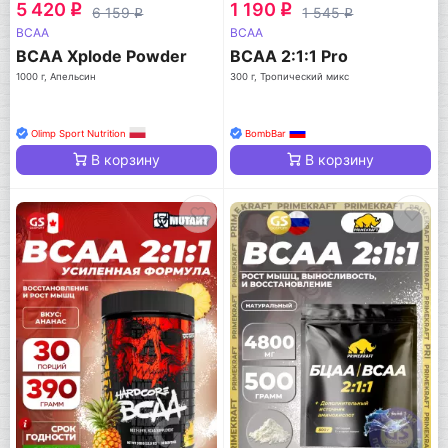
5 420
1 190
q
q
6 159
1 545
q
q
BCAA
BCAA
BCAA Xplode Powder
BCAA 2:1:1 Pro
1000 г, Апельсин
300 г, Тропический микс
Olimp Sport Nutrition
BombBar
В корзину
В корзину