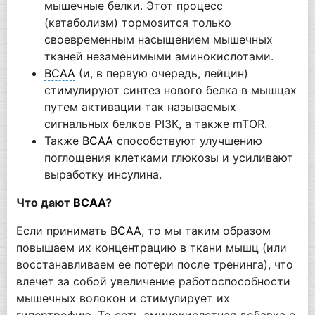
мышечные белки. Этот процесс
(катаболизм) тормозится только
своевременным насыщением мышечных
тканей незаменимыми аминокислотами.
BCAA
(и, в первую очередь, лейцин)
стимулируют синтез нового белка в мышцах
путем активации так называемых
сигнальных белков PI3K, а также mTOR.
Также
BCAA
способствуют улучшению
поглощения клетками глюкозы и усиливают
выработку инсулина.
Что дают
BCAA
?
Если принимать
BCAA
, то мы таким образом
повышаем их концентрацию в ткани мышц (или
восстанавливаем ее потери после тренинга), что
влечет за собой увеличение работоспособности
мышечных волокон и стимулирует их
гипертрофию. То есть аминокислотная добавка с