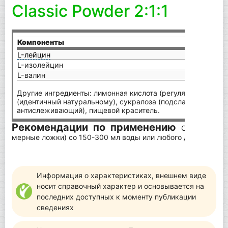
Classic Powder 2:1:1
Компоненты
на п
L-лейцин
2,25 
L-изолейцин
1,125
L-валин
1,125
Другие ингредиенты: лимонная кислота (регулятор кислотн
(идентичный натуральному), сукралоза (подсластитель), аэ
антислеживающий), пищевой краситель.
Рекомендации по применению
Смешайте 1 
мерные ложки) со 150-300 мл воды или любого другого напи
Информация о характеристиках, внешнем виде
носит справочный характер и основывается на
последних доступных к моменту публикации
сведениях