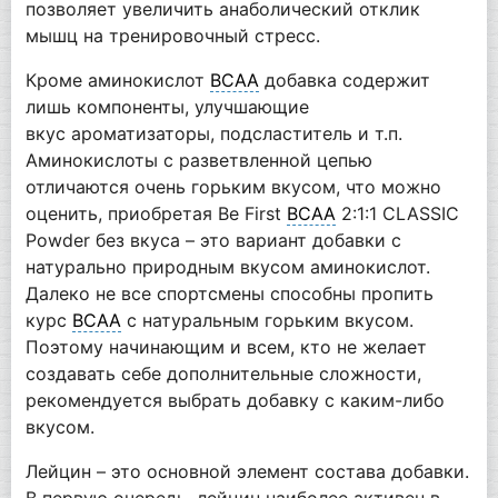
позволяет увеличить анаболический отклик
мышц на тренировочный стресс.
Кроме аминокислот
BCAA
добавка содержит
лишь компоненты, улучшающие
вкус ароматизаторы, подсластитель и т.п.
Аминокислоты с разветвленной цепью
отличаются очень горьким вкусом, что можно
оценить, приобретая Be First
BCAA
2:1:1 CLASSIC
Powder без вкуса – это вариант добавки с
натурально природным вкусом аминокислот.
Далеко не все спортсмены способны пропить
курс
BCAA
с натуральным горьким вкусом.
Поэтому начинающим и всем, кто не желает
создавать себе дополнительные сложности,
рекомендуется выбрать добавку с каким-либо
вкусом.
Лейцин – это основной элемент состава добавки.
В первую очередь, лейцин наиболее активен в