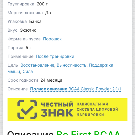
Группировка
200 г
Мерная ложечка
Да
Упаковка
Банка
Вкус
Экзотик
Форма выпуска
Порошок
Порция
5 г
Применение
После тренировки
Цель
Восстановление
,
Выносливость
,
Поддержка
мышц
,
Сила
Срок годности
24 месяца
Описание
Полное описание
BCAA Classic Powder 2:1:1
Описание
Be First BCAA