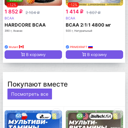
-12%
-12%
1 852
1 414
q
q
2 104
1 607
q
q
BCAA
BCAA
HARDCORE BCAA
BCAA 2:1:1 4800 мг
390 г, Ананас
500 г, Натуральный
Mutant
PRIMEKRAFT
В корзину
В корзину
Покупают вместе
Посмотреть все