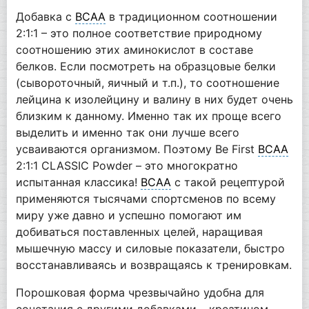
Добавка с
BCAA
в традиционном соотношении
2:1:1 – это полное соответствие природному
соотношению этих аминокислот в составе
белков. Если посмотреть на образцовые белки
(сывороточный, яичный и т.п.), то соотношение
лейцина к изолейцину и валину в них будет очень
близким к данному. Именно так их проще всего
выделить и именно так они лучше всего
усваиваются организмом. Поэтому Be First
BCAA
2:1:1 CLASSIC Powder – это многократно
испытанная классика!
BCAA
с такой рецептурой
применяются тысячами спортсменов по всему
миру уже давно и успешно помогают им
добиваться поставленных целей, наращивая
мышечную массу и силовые показатели, быстро
восстанавливаясь и возвращаясь к тренировкам.
Порошковая форма чрезвычайно удобна для
сочетания с другими добавками – креатином,