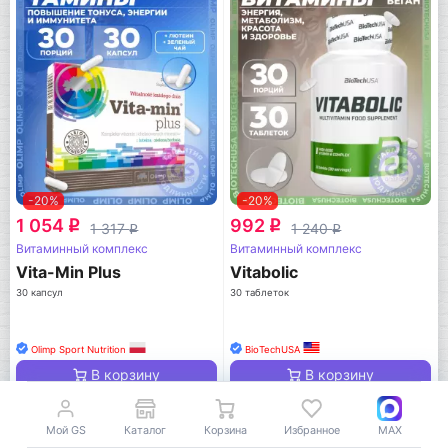
-20%
-20%
1 054
992
q
q
1 317
1 240
q
q
Витаминный комплекс
Витаминный комплекс
Vita-Min Plus
Vitabolic
30 капсул
30 таблеток
Olimp Sport Nutrition
BioTechUSA
В корзину
В корзину
Мой GS
Каталог
Корзина
Избранное
MAX