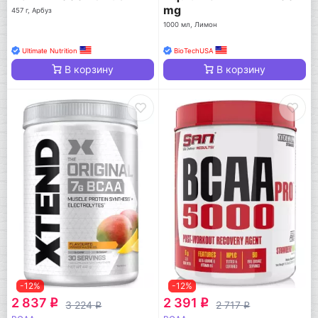
mg
457 г, Арбуз
1000 мл, Лимон
Ultimate Nutrition
BioTechUSA
В корзину
В корзину
-12%
-12%
2 837
2 391
q
q
3 224
2 717
q
q