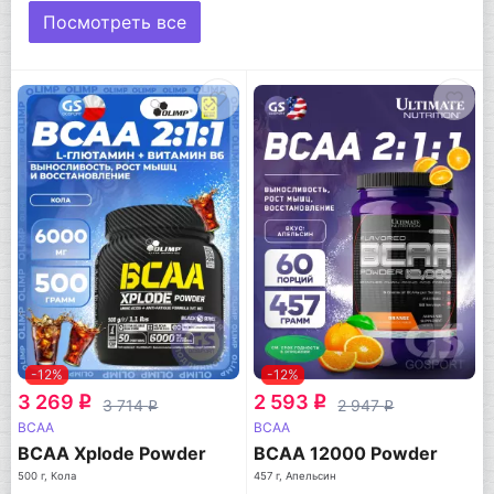
Посмотреть все
-12%
-12%
3 269
2 593
q
q
3 714
2 947
q
q
BCAA
BCAA
BCAA Xplode Powder
BCAA 12000 Powder
500 г, Кола
457 г, Апельсин