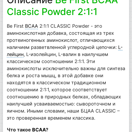
Classic Powder 2:1:1
Be First
BCAA
2:1:1 CLASSIC Powder - это
аминокислотная добавка, состоящая из трех
протеиногенных аминокислот, отличающихся
наличием разветвленной углеродной цепочки:
L-
лейцин
, L-изолейцин, L-валин в наилучшем
классическом соотношении 2:1:1. Эти
аминокислоты исключительно важны для синтеза
белка и роста мышц, в этой добавке они
находятся в классическом традиционном
соотношении 2:1:1, которое соответствует
соотношению в природных белках, обладающих
наилучшей усваиваемостью: сывороточном и
яичном. Иными словами, наши БЦАА CLASSIC –
это проверенная временем классика.
Что такое
BCAA
?