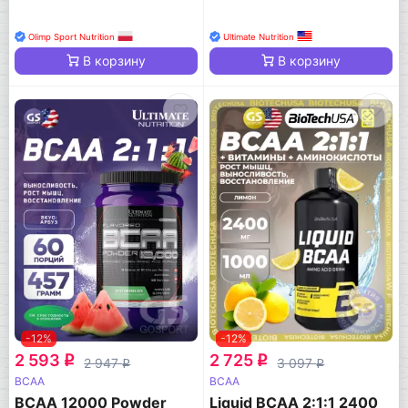
Olimp Sport Nutrition
Ultimate Nutrition
В корзину
В корзину
-12%
-12%
2 593
2 725
q
q
2 947
3 097
q
q
BCAA
BCAA
BCAA 12000 Powder
Liquid BCAA 2:1:1 2400