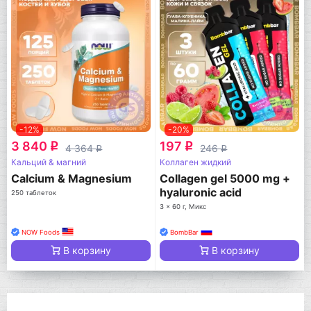
-12%
-20%
3 840
197
q
q
4 364
246
q
q
Кальций & магний
Коллаген жидкий
Calcium & Magnesium
Collagen gel 5000 mg +
hyaluronic acid
250 таблеток
3 x 60 г, Микс
NOW Foods
BombBar
В корзину
В корзину