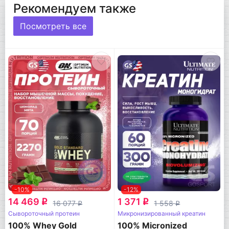
Рекомендуем также
Посмотреть все
-10%
-12%
14 469
1 371
q
q
16 077
1 558
q
q
Сывороточный протеин
Микронизированный креатин
100% Whey Gold
100% Micronized