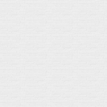
Мой город!
Москва
+7 (495) 108-73-79
+7 (977) 400-45-00
Самовывоз пн-пт 10-19 сб 11-15
г. Москва
ул. Профсоюзная 66c1
Нам 17 лет
Среди наших клиентов Профессионалы, Начинающие, Доктора и
др
Акции
Товары по выгодной цене
sales
@
gosport
.
shop
Популярное
Для иммунитета