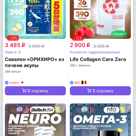
-12%
-12%
3 485
2 900
q
q
3 960
3 295
q
q
Омега-3
Коллаген гидролизованный
Сквален «ОРИХИРО» из
Life Collagen Care Zero
печени акулы
390 г, Малина
390 капсул
Orihiro
QNT
В корзину
В корзину