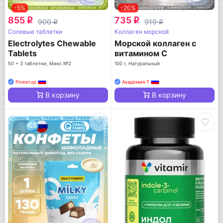
-5%
-20%
855
735
q
q
900
919
q
q
Солевые таблетки
Коллаген морской
Electrolytes Chewable
Морской коллаген с
Tablets
витамином C
50 + 3 таблетки, Микс №2
100 г, Натуральный
Powerup
Академия-Т
В корзину
В корзину