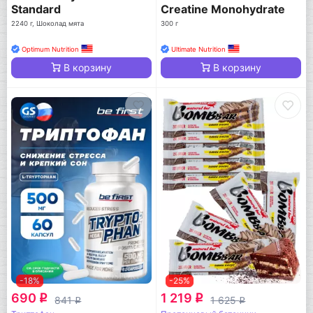
Standard
Creatine Monohydrate
2240 г, Шоколад мята
300 г
Optimum Nutrition
Ultimate Nutrition
В корзину
В корзину
-18%
-25%
690
1 219
q
q
841
1 625
q
q