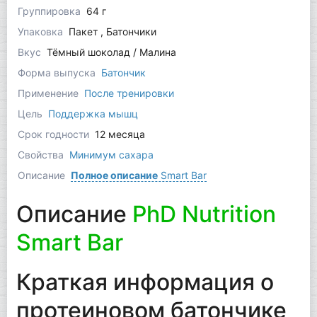
Группировка
64 г
Упаковка
Пакет , Батончики
Вкус
Тёмный шоколад / Малина
Форма выпуска
Батончик
Применение
После тренировки
Цель
Поддержка мышц
Срок годности
12 месяца
Свойства
Минимум сахара
Описание
Полное описание
Smart Bar
Описание
PhD Nutrition
Smart Bar
Краткая информация о
протеиновом батончике