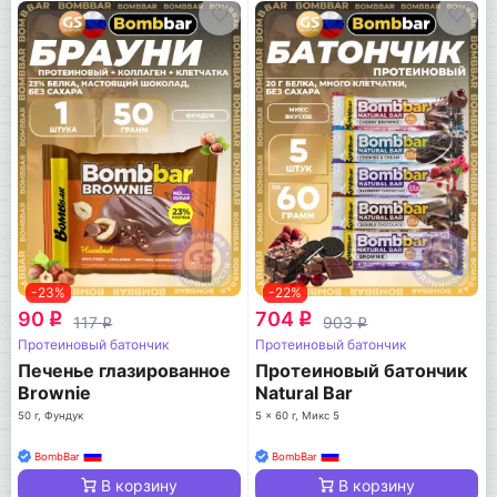
-23%
-22%
90
704
q
q
117
903
q
q
Протеиновый батончик
Протеиновый батончик
Печенье глазированное
Протеиновый батончик
Brownie
Natural Bar
50 г, Фундук
5 x 60 г, Микс 5
BombBar
BombBar
В корзину
В корзину