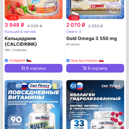
-20%
-12%
3 948
2 070
q
q
4 935
2 352
q
q
Кальций & магний
Омега-3
Кальцидринк
Gold Omega 3 550 mg
(CALCIDRINK)
60 капсул
390 г, Клубника
ГЕЛАДРИНК
Olimp Sport Nutrition
В корзину
В корзину