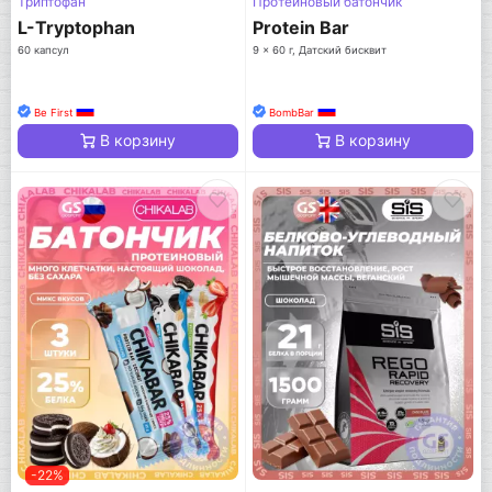
Триптофан
Протеиновый батончик
L-Tryptophan
Protein Bar
60 капсул
9 x 60 г, Датский бисквит
Be First
BombBar
В корзину
В корзину
-22%