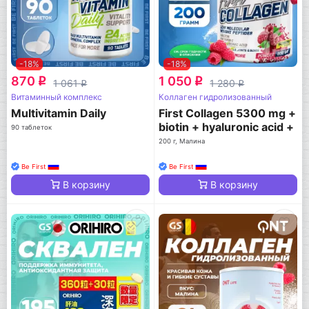
-18%
-18%
870
1 050
q
q
1 061
1 280
q
q
Витаминный комплекс
Коллаген гидролизованный
Multivitamin Daily
First Collagen 5300 mg +
biotin + hyaluronic acid +
90 таблеток
vitamin C
200 г, Малина
Be First
Be First
В корзину
В корзину