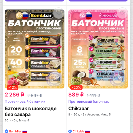
-12%
-20%
2 286
889
q
q
2 597
1 111
q
q
Протеиновый батончик
Протеиновый батончик
Батончик в шоколаде
Chikabar
без сахара
8 x 60 г, 45 г Ассорти, Микс 5
20 x 40 г, Микс 4
BombBar
Chikalab