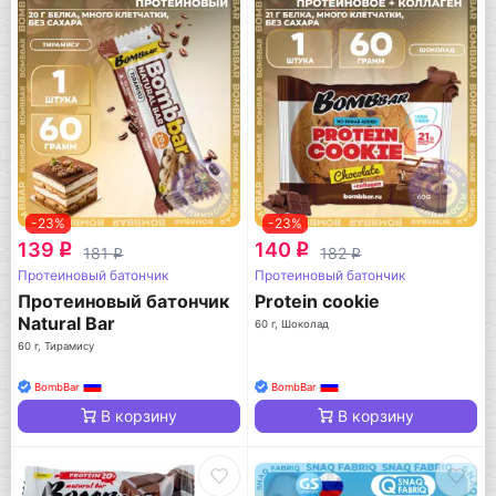
-23%
-23%
139
140
q
q
181
182
q
q
Протеиновый батончик
Протеиновый батончик
Протеиновый батончик
Protein cookie
Natural Bar
60 г, Шоколад
60 г, Тирамису
BombBar
BombBar
В корзину
В корзину