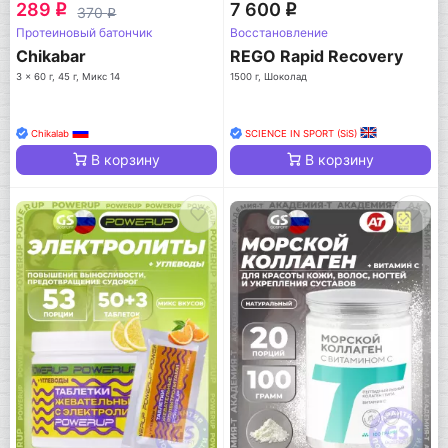
289
7 600
q
q
370
q
Протеиновый батончик
Восстановление
Chikabar
REGO Rapid Recovery
3 x 60 г, 45 г, Микс 14
1500 г, Шоколад
Chikalab
SCIENCE IN SPORT (SiS)
В корзину
В корзину