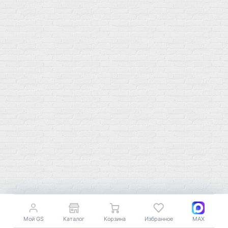
Протеин
Аминокислоты
BCAA
Антиоксиданты, Q10
Аминокислоты
Для пищеварения
Глютамин
Для иммунитета
Креатин
Экстракты
Для связок и суставов
Витамины
Предтреники
Витаминный комплекс
Гели
Витамин A (ретинол)
Батончики
Витамины группы B
Аргинин-Цитрулин
Витамин D
Послетренировочный комлекс
Фолиевая кислота (B9)
L-Карнитин
Витамины для женщин
Гейнеры
Витамины для мужчин
Изотоники &
Минералы
Электролиты
Основные минералы
Изотоники в порошке
Кальций & магний
Изотоники в таблетках
Железо
Изотонические концентарты
Кальций
Углеводная загрузка
Магний
Мой GS
Каталог
Корзина
Избранное
MAX
Гели без кофеина
Цинк