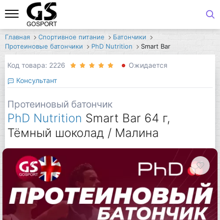
Главная
Спортивное питание
Батончики
Протеиновые батончики
PhD Nutrition
Smart Bar
Код товара: 2226
Ожидается
Консультант
Протеиновый батончик
PhD Nutrition
Smart Bar 64 г,
Тёмный шоколад / Малина