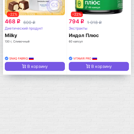
-22%
-22%
468
794
q
q
600
1 018
q
q
Диетический продукт
Экстракты
Milky
Индол Плюс
130 г, Сливочный
60 капсул
SNAQ FABRIQ
VITAMIR PRO
В корзину
В корзину