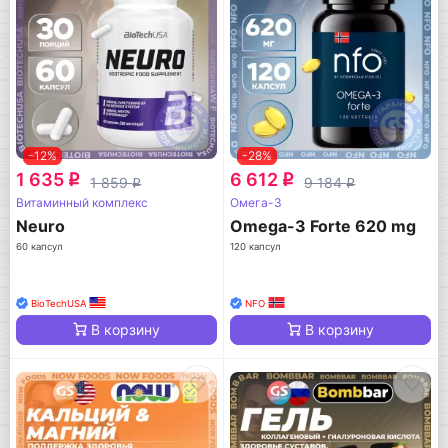
-12%
-28%
1 635
6 612
q
q
1 859
9 184
q
q
Витаминный комплекс
Омега-3
Neuro
Omega-3 Forte 620 mg
60 капсул
120 капсул
BioTechUSA
NFO
В корзину
В корзину