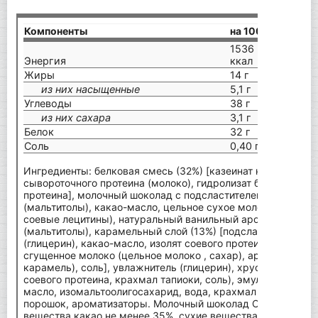
Компоненты
на 100 г
1536 кДж / 382
Энергия
ккал
Жиры
14 г
из них насыщенные
5,1 г
Углеводы
38 г
из них сахара
3,1 г
Белок
32 г
Соль
0,40 г
Ингредиенты: белковая смесь (32%) [казеинат кальция (мо
сывороточного протеина (молоко), гидролизат бычьего колл
протеина], молочный шоколад с подсластителем (16%) [по
(мальтитолы), какао-масло, цельное сухое молоко, какао-м
соевые лецитины), натуральный ванильный ароматизатор],
(мальтитолы), карамельный слой (13%) [подсластитель (ма
(глицерин), какао-масло, изолят соевого протеина, эмульга
сгущенное молоко (цельное молоко , сахар), ароматизатор
карамель), соль], увлажнитель (глицерин), хрустящие кусоч
соевого протеина, крахмал тапиоки, соль), эмульгатор (Ле
масло, изомальтоолигосахарид, вода, крахмал тапиоки, о
порошок, ароматизаторы. Молочный шоколад Couverture со
вещества какао не менее 35%, сухие вещества молока не 