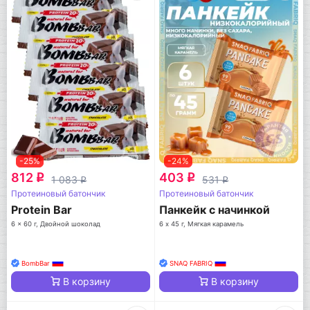
-25%
-24%
812
403
q
q
1 083
531
q
q
Протеиновый батончик
Протеиновый батончик
Protein Bar
Панкейк с начинкой
6 x 60 г, Двойной шоколад
6 х 45 г, Мягкая карамель
BombBar
SNAQ FABRIQ
В корзину
В корзину