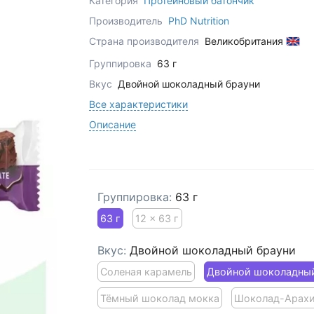
Категория
Протеиновый батончик
Производитель
PhD Nutrition
Страна производителя
Великобритания
Группировка
63 г
Вкус
Двойной шоколадный брауни
Все характеристики
Описание
Группировка:
63 г
63 г
12 x 63 г
Вкус:
Двойной шоколадный брауни
Соленая карамель
Двойной шоколадный
Тёмный шоколад мокка
Шоколад-Арахи