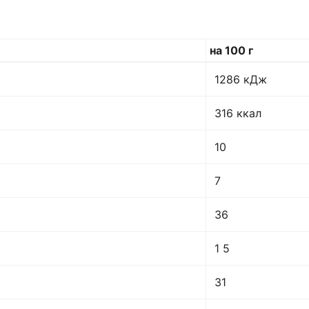
на 100 г
1286 кДж
316 ккал
10
7
36
1 5
31