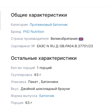
Общие характеристики
Категория
Протеиновый батончик
Бренд
PhD Nutrition
Страна производителя
Великобритания
Сертификат №
ЕАЭС N RU Д-GB.РА04.В.37701/23
Остальные характеристики
Кол-во порций
1 порций
Группировка
63 г
Упаковка
Пакет , Батончики
Вкус
Двойной шоколадный брауни
Форма выпуска
Батончик
Порция
63 г