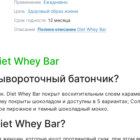
Применение
Ежедневно
Цель
Здоровый образ жизни
Срок годности
12 месяца
Описание
Полное описание
Diet Whey Bar
iet Whey Bar
сывороточный батончик?
ик. Diet Whey Bar покрыт восхитительным слоем карам
Whey покрыты шоколадом и доступны в 5 вариантах; Со
ное пирожное и темный шоколадный мокко.
iet Whey Bar?
для женщин, которые ищут протеиновый снэк, при этом 