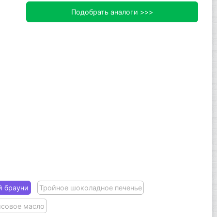
Подобрать аналоги >>>
 брауни
Тройное шоколадное печенье
совое масло