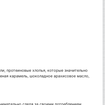
ели, протеиновые хлопья, которые значительно
леная карамель, шоколадное арахисовое масло,
внимательно следя за своими потреблением