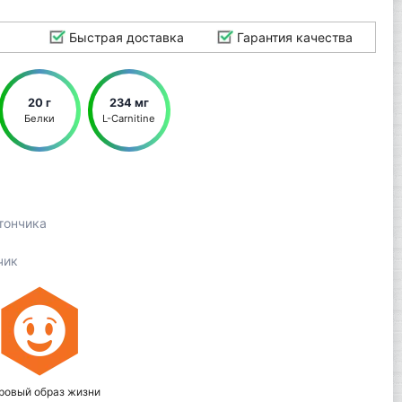
Быстрая доставка
Гарантия качества
20 г
234 мг
Белки
L-Carnitine
тончика
чик
ровый образ жизни