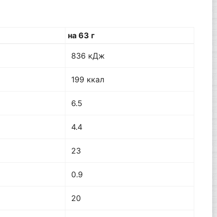
на 63 г
836 кДж
199 ккал
6.5
4.4
23
0.9
20