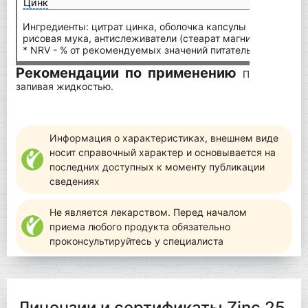
Цинк
25 м
Ингредиенты: цитрат цинка, оболочка капсулы (гидроксип
рисовая мука, антислеживатели (стеарат магния, диоксид 
* NRV - % от рекомендуемых значений питательных вещест
Рекомендации по применению
По 1 капсул
запивая жидкостью.
Информация о характеристиках, внешнем виде
носит справочный характер и основывается на
последних доступных к моменту публикации
сведениях
Не является лекарством. Перед началом
приема любого продукта обязательно
проконсультируйтесь у специалиста
Лицензии и сертификаты Zinc 25