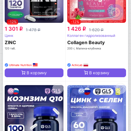
-12%
-12%
1 301
1 426
q
q
1 478
1 620
q
q
Цинк
Коллаген гидролизованный
ZINC
Collagen Beauty
120 таб.
200 г, Малина-клубника
Ultimate Nutrition
ActivLab
В корзину
В корзину