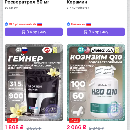
Ресвератрол 50 мг
Корамин
60 капсул
3 x 40 таблеток
GLS pharmaceuticals
Цитамины
В корзину
В корзину
-12%
-12%
1 808
2 066
q
q
2 055
2 348
q
q