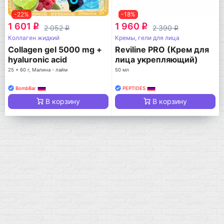
-22%
-18%
1 601
1 960
q
q
2 052
2 390
q
q
Коллаген жидкий
Кремы, гели для лица
Collagen gel 5000 mg +
Reviline PRO (Крем для
hyaluronic acid
лица укрепляющий)
25 x 60 г, Малина - лайм
50 мл
BombBar
PEPTIDES
В корзину
В корзину