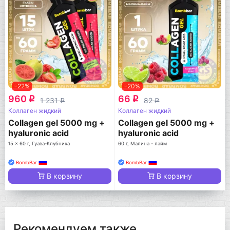
-22%
-20%
960
66
q
q
1 231
82
q
q
Коллаген жидкий
Коллаген жидкий
Collagen gel 5000 mg +
Collagen gel 5000 mg +
hyaluronic acid
hyaluronic acid
15 x 60 г, Гуава-Клубника
60 г, Малина - лайм
BombBar
BombBar
В корзину
В корзину
Рекомендуем также