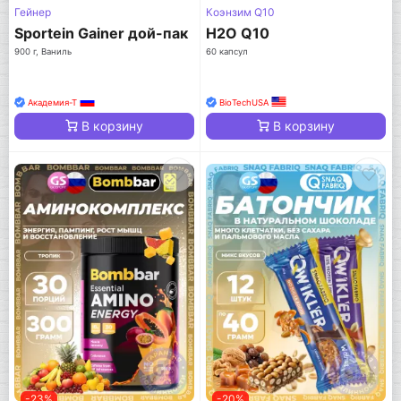
Гейнер
Коэнзим Q10
Sportein Gainer дой-пак
H2O Q10
900 г, Ваниль
60 капсул
Академия-Т
BioTechUSA
В корзину
В корзину
-23%
-20%