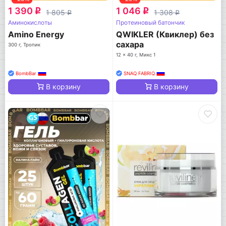
1 390
1 046
q
q
1 805
1 308
q
q
Аминокислоты
Протеиновый батончик
Amino Energy
QWIKLER (Квиклер) без
сахара
300 г, Тропик
12 x 40 г, Микс 1
BombBar
SNAQ FABRIQ
В корзину
В корзину