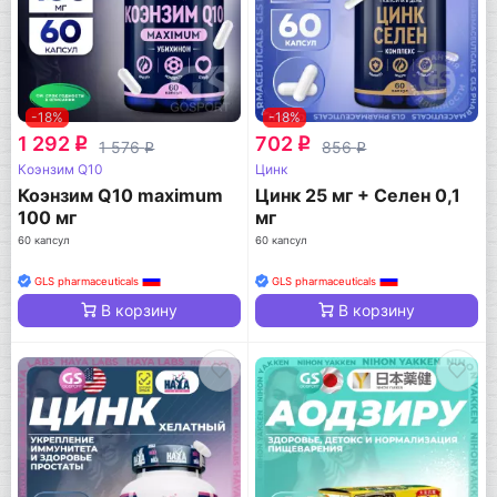
-18%
-18%
1 292
702
q
q
1 576
856
q
q
Коэнзим Q10
Цинк
Коэнзим Q10 maximum
Цинк 25 мг + Селен 0,1
100 мг
мг
60 капсул
60 капсул
GLS pharmaceuticals
GLS pharmaceuticals
В корзину
В корзину