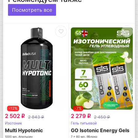
Посмотреть все
-12%
-7%
2 502
2 279
q
q
2 843
2 450
q
q
Изотоник
Гель питьевой
Multi Hypotonic
GO Isotonic Energy Gels
1000 мл, Апельсин
7 x 60 мл, Яблоко