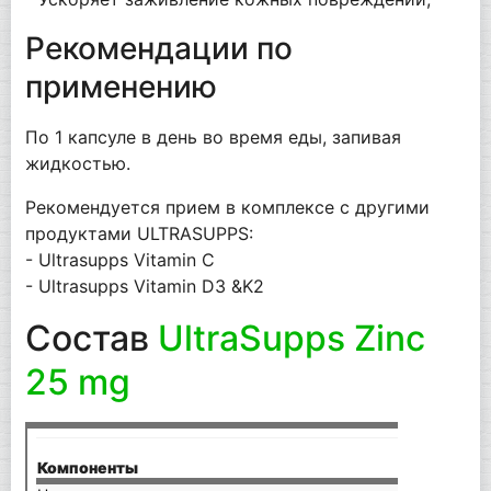
Рекомендации по
применению
По 1 капсуле в день во время еды, запивая
жидкостью.
Рекомендуется прием в комплексе с другими
продуктами ULTRASUPPS:
- Ultrasupps Vitamin C
- Ultrasupps Vitamin D3 &K2
Состав
UltraSupps Zinc
25 mg
на п
Компоненты
(1 ка