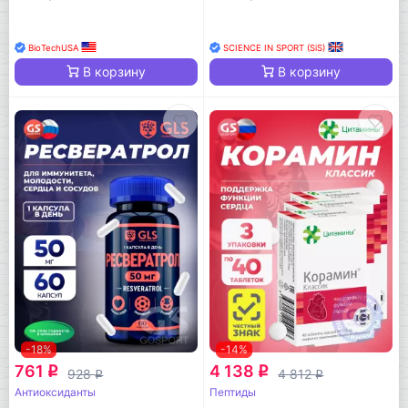
BioTechUSA
SCIENCE IN SPORT (SiS)
В корзину
В корзину
-18%
-14%
761
4 138
q
q
928
4 812
q
q
Антиоксиданты
Пептиды