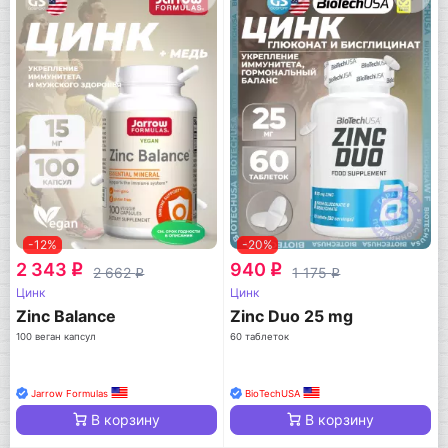
-12%
-20%
2 343
940
q
q
2 662
1 175
q
q
Цинк
Цинк
Zinc Balance
Zinc Duo 25 mg
100 веган капсул
60 таблеток
Jarrow Formulas
BioTechUSA
В корзину
В корзину