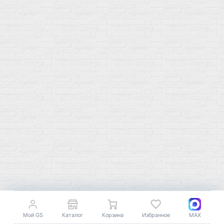
Мой город!
Москва
+7 (495) 108-73-79
+7 (977) 400-45-00
Самовывоз пн-пт 10-19 сб 11-15
г. Москва
ул. Профсоюзная 66c1
Нам 17 лет
Среди наших клиентов Профессионалы, Начинающие, Доктора и
др
Акции
Товары по выгодной цене
sales
@
gosport
.
shop
Популярное
Для иммунитета
Протеин
Аминокислоты
Мой GS
Каталог
Корзина
Избранное
MAX