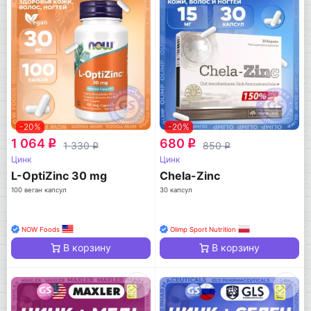
-20%
-20%
1 064
680
q
q
1 330
850
q
q
Цинк
Цинк
L-OptiZinc 30 mg
Chela-Zinc
100 веган капсул
30 капсул
NOW Foods
Olimp Sport Nutrition
В корзину
В корзину