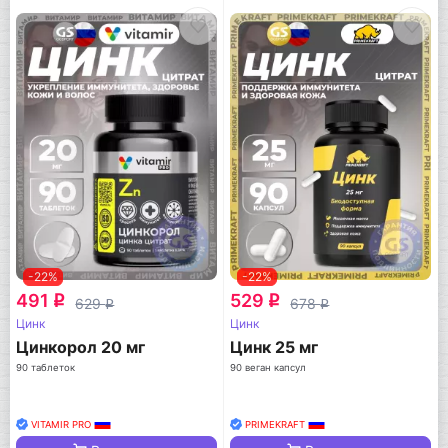
-22%
-22%
491
529
q
q
629
678
q
q
Цинк
Цинк
Цинкорол 20 мг
Цинк 25 мг
90 таблеток
90 веган капсул
VITAMIR PRO
PRIMEKRAFT