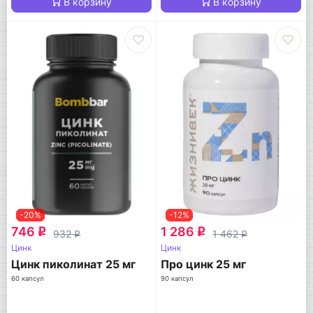
В корзину
В корзину
-20%
-12%
746
1 286
q
q
932
1 462
q
q
Цинк
Цинк
Цинк пиколинат 25 мг
Про цинк 25 мг
60 капсул
90 капсул