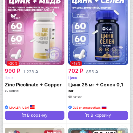
-20%
-18%
990
702
q
q
1 238
856
q
q
Цинк
Цинк
Zinc Picolinate + Copper
Цинк 25 мг + Селен 0,1
мг
60 капсул
60 капсул
MAXLER (USA)
GLS pharmaceuticals
В корзину
В корзину