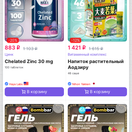
-20%
-12%
883
1 421
q
q
1 103
1 615
q
q
Цинк
Витаминный комплекс
Chelated Zinc 30 mg
Напиток растительный
Аодзиру
100 таблеток
46 саше
Haya Labs
Nihon Yakken
В корзину
В корзину