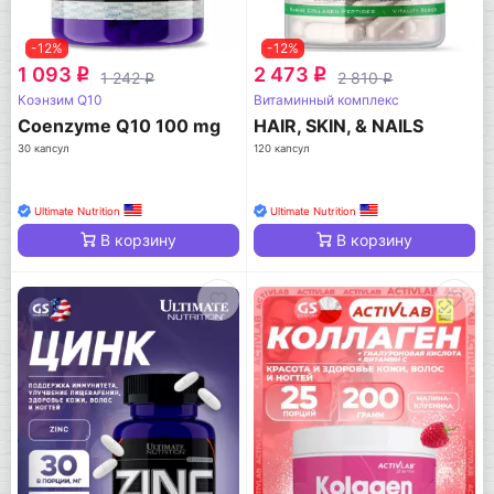
-12%
-12%
1 093
2 473
q
q
1 242
2 810
q
q
Коэнзим Q10
Витаминный комплекс
Coenzyme Q10 100 mg
HAIR, SKIN, & NAILS
30 капсул
120 капсул
Ultimate Nutrition
Ultimate Nutrition
В корзину
В корзину