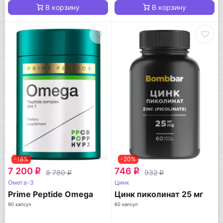
В корзину
В корзину
-18%
-20%
7 200
746
q
q
8 780
932
q
q
Омега-3
Цинк
Prime Peptide Omega
Цинк пиколинат 25 мг
90 капсул
60 капсул