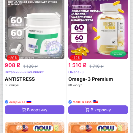
-20%
-12%
908
1 510
q
q
1 136
1 716
q
q
Витаминный комплекс
Омега-3
ANTISTRESS
Omega-3 Premium
60 капсул
60 капсул
Академия-Т
MAXLER (USA)
В корзину
В корзину