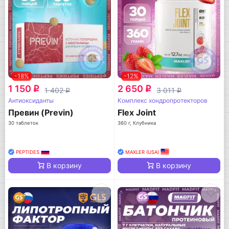
-18%
-12%
1 150
2 650
q
q
1 402
3 011
q
q
Антиоксиданты
Комплекс хондропротекторов
Превин (Previn)
Flex Joint
30 таблеток
360 г, Клубника
PEPTIDES
MAXLER (USA)
В корзину
В корзину