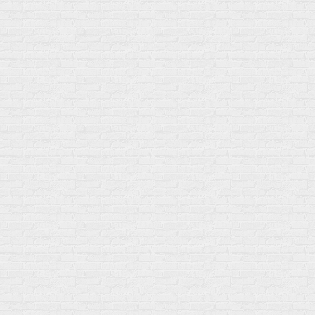
Электролиты
Основные минералы
Изотоники в порошке
Кальций & магний
Изотоники в таблетках
Железо
Изотонические концентарты
Кальций
Углеводная загрузка
Магний
Гели без кофеина
Цинк
Гели питьевые
Солевые таблетки
Доставка и оплата
Бренды
Статьи
Публичная оферта
Политику конфиденциальности
Купить оптом
Почему выбирают нас
Отследить заказ
О магазине