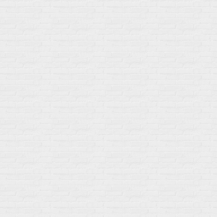
Мой город!
Москва
+7 (495) 108-73-79
+7 (977) 400-45-00
Самовывоз пн-пт 10-19 сб 11-15
г. Москва
ул. Профсоюзная 66c1
Нам 17 лет
Среди наших клиентов Профессионалы, Начинающие, Доктора и
др