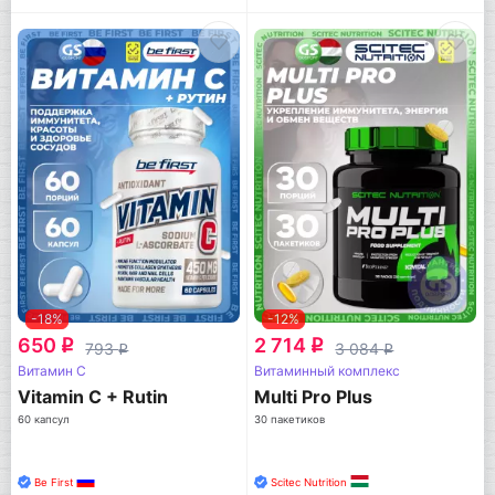
-18%
-12%
650
2 714
q
q
793
3 084
q
q
Витамин C
Витаминный комплекс
Vitamin C + Rutin
Multi Pro Plus
60 капсул
30 пакетиков
Be First
Scitec Nutrition