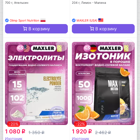
700 г, Апельсин
204 г, Лимон - Малина
Olimp Sport Nutrition
MAXLER (USA)
В корзину
В корзину
-20%
-22%
1 080
1 920
q
q
1 350
2 462
q
q
Изотоник
Изотоник