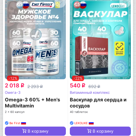
-12%
-22%
2 018
540
q
q
2 293
692
q
q
Омега-3
Витаминный комплекс
Omega-3 60% + Men's
Васкулар для сердца и
Multivitamin
сосудов
2 x 60 капсул
40 таблеток
Be First
LEKOLIKE
В корзину
В корзину