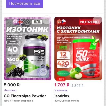
Посмотреть все
-10%
5 000
1 707
q
q
1 897
q
Изотоник
Изотоник
GO Electrolyte Powder
Isodrinx
1600 г, Черная смородина
420 г, Свежее яблоко