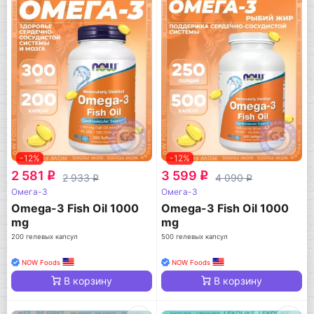
-12%
-12%
2 581
3 599
q
q
2 933
4 090
q
q
Омега-3
Омега-3
Omega-3 Fish Oil 1000
Omega-3 Fish Oil 1000
mg
mg
200 гелевых капсул
500 гелевых капсул
NOW Foods
NOW Foods
В корзину
В корзину