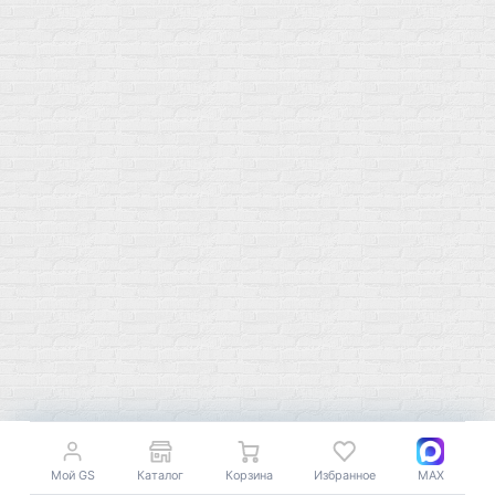
Сотрудничество
Контакты
Распродажа
Подпишитесь на полезную рассылку о новинках, акциях и
спецпредложениях
GoSport в Маркетплейсах
Мой GS
Каталог
Корзина
Избранное
MAX