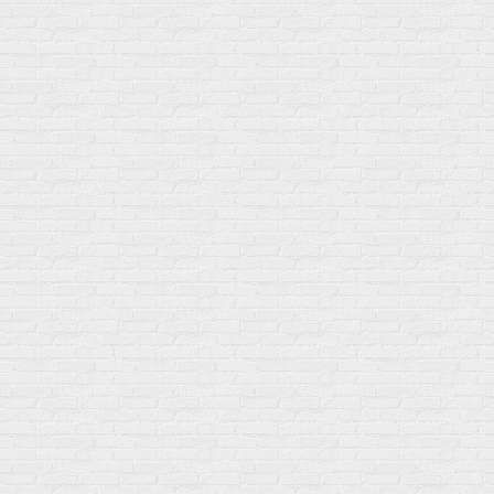
Акции
Товары по выгодной цене
sales
@
gosport
.
shop
Популярное
Для иммунитета
Протеин
Аминокислоты
BCAA
Антиоксиданты, Q10
Аминокислоты
Для пищеварения
Глютамин
Для иммунитета
Креатин
Экстракты
Для связок и суставов
Витамины
Предтреники
Витаминный комплекс
Гели
Витамин A (ретинол)
Батончики
Витамины группы B
Аргинин-Цитрулин
Витамин D
Послетренировочный комлекс
Фолиевая кислота (B9)
L-Карнитин
Витамины для женщин
Гейнеры
Витамины для мужчин
Изотоники &
Минералы