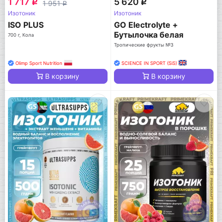
1 717
5 620
q
q
1 951
q
Изотоник
Изотоник
ISO PLUS
GO Electrolyte +
Бутылочка белая
700 г, Кола
Тропические фрукты №3
Olimp Sport Nutrition
SCIENCE IN SPORT (SiS)
В корзину
В корзину