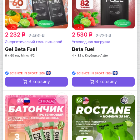
-7%
-7%
2 232
2 530
q
q
2 400
2 720
q
q
Энергетический гель питьевой
Углеводная загрузка
Gel Beta Fuel
Beta Fuel
6 х 60 мл, Микс №2
4 x 82 г, Клубника-Лайм
SCIENCE IN SPORT (SiS)
SCIENCE IN SPORT (SiS)
В корзину
В корзину