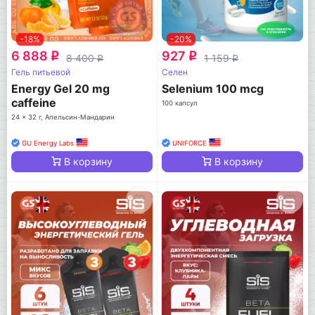
-18%
-20%
6 888
927
q
q
8 400
1 159
q
q
Гель питьевой
Селен
Energy Gel 20 mg
Selenium 100 mcg
caffeine
100 капсул
24 x 32 г, Апельсин-Мандарин
GU Energy Labs
UNIFORCE
В корзину
В корзину