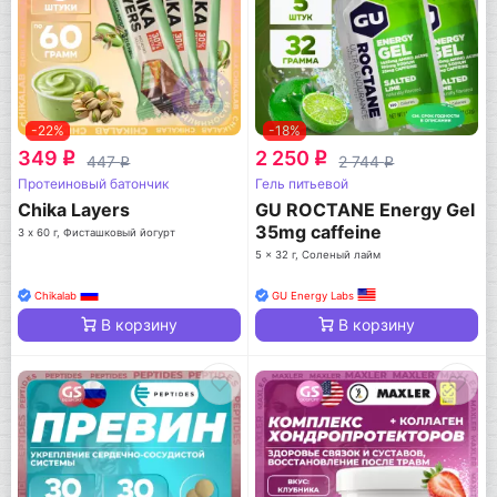
-22%
-18%
349
2 250
q
q
447
2 744
q
q
Протеиновый батончик
Гель питьевой
Chika Layers
GU ROCTANE Energy Gel
35mg caffeine
3 х 60 г, Фисташковый йогурт
5 x 32 г, Соленый лайм
Chikalab
GU Energy Labs
В корзину
В корзину