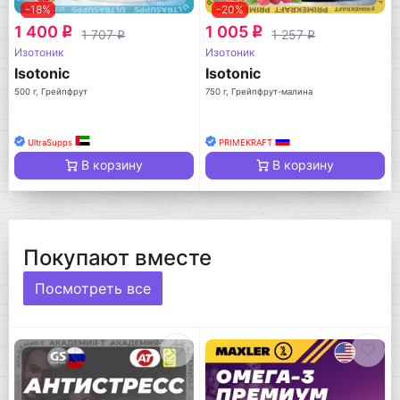
-18%
-20%
1 400
1 005
q
q
1 707
1 257
q
q
Изотоник
Изотоник
Isotonic
Isotonic
500 г, Грейпфрут
750 г, Грейпфрут-малина
UltraSupps
PRIMEKRAFT
В корзину
В корзину
Покупают вместе
Посмотреть все