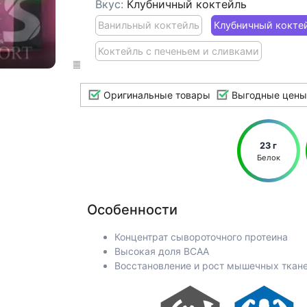
Вкус:
Клубничный коктейль
Ванильный коктейль
Клубничный кокте
Коктейль с печеньем и сливками
Оригинальные товары
Выгодные цены
23 г
Белок
Особенности
Концентрат сывороточного протеина
Высокая доля BCAA
Восстановление и рост мышечных ткан