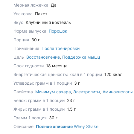
Мерная ложечка
Да
Упаковка
Пакет
Вкус
Клубничный коктейль
Форма выпуска
Порошок
Порция
30 г
Применение
После тренировки
Цель
Восстановление
,
Поддержка мышц
Срок годности
18 месяца
Энергетическая ценность: ккал в 1 порции
120 ккал
Углеводы: грамм в 1 порции
3 г
Свойства
Минимум сахара
,
Электролиты
,
Аминокислоты
Белок: грамм в 1 порции
23 г
Жиры: грамм в 1 порции
1.5 г
Грамм 1 порция
30 г
Описание
Полное описание
Whey Shake