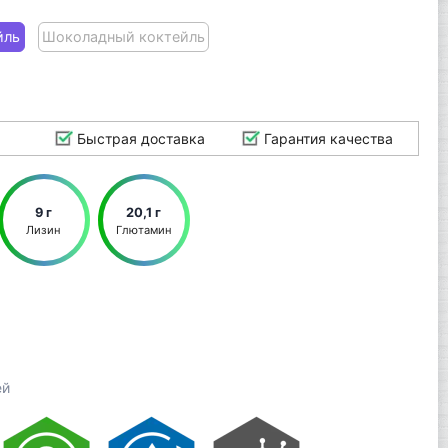
йль
Шоколадный коктейль
Быстрая доставка
Гарантия качества
9 г
20,1 г
Лизин
Глютамин
ей