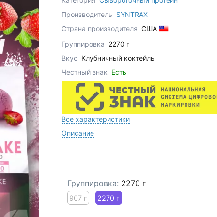
Категория
Сывороточный протеин
Производитель
SYNTRAX
Страна производителя
США
Группировка
2270 г
Вкус
Клубничный коктейль
Честный знак
Есть
Все характеристики
Описание
Группировка:
2270 г
907 г
2270 г