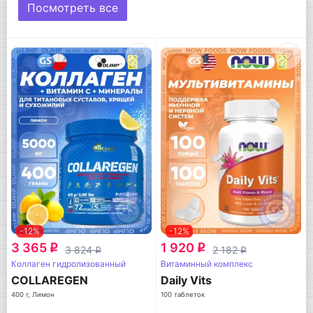
Посмотреть все
-12%
-12%
3 365
1 920
q
q
3 824
2 182
q
q
Коллаген гидролизованный
Витаминный комплекс
COLLAREGEN
Daily Vits
400 г, Лимон
100 таблеток