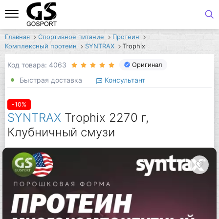
Главная
Спортивное питание
Протеин
Комплексный протеин
SYNTRAX
Trophix
Код товара: 4063
Оригинал
Быстрая доставка
Консультант
-10%
SYNTRAX
Trophix 2270 г,
Клубничный смузи