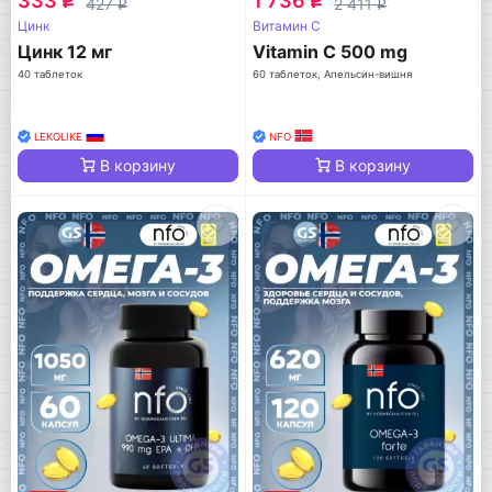
333
1 736
q
q
427
2 411
q
q
Цинк
Витамин C
Цинк 12 мг
Vitamin C 500 mg
40 таблеток
60 таблеток, Апельсин-вишня
LEKOLIKE
NFO
В корзину
В корзину