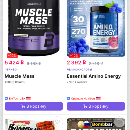
-12%
-12%
5 424
2 392
q
q
6 163
2 718
q
q
Гейнер
Аминокислоты
Muscle Mass
Essential Amino Energy
4000 г, Ваниль
270 г, Ежевика
BioTechUSA
Optimum Nutrition
В корзину
В корзину