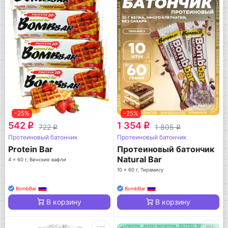
-25%
-25%
542
1 354
q
q
722
1 805
q
q
Протеиновый батончик
Протеиновый батончик
Protein Bar
Протеиновый батончик
Natural Bar
4 x 60 г, Венские вафли
10 x 60 г, Тирамису
BombBar
BombBar
В корзину
В корзину