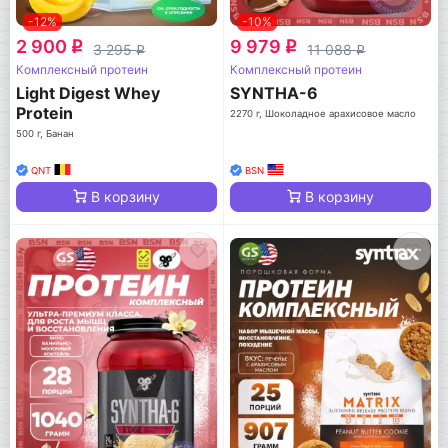
-12%
-10%
2 900
9 979
q
q
3 295
11 088
q
q
Комплексный протеин
Комплексный протеин
Light Digest Whey
SYNTHA-6
Protein
2270 г, Шоколадное арахисовое масло
500 г, Банан
QNT
BSN
В корзину
В корзину