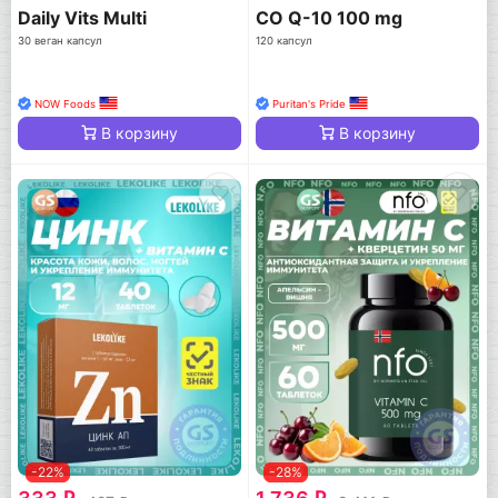
Daily Vits Multi
CO Q-10 100 mg
30 веган капсул
120 капсул
NOW Foods
Puritan's Pride
В корзину
В корзину
-22%
-28%