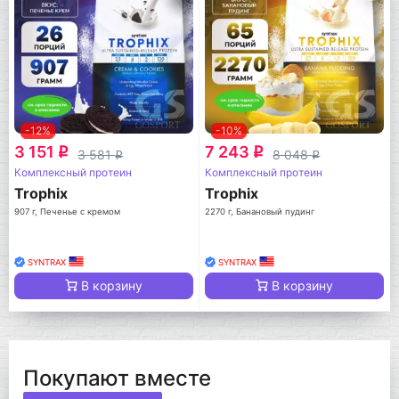
-12%
-10%
3 151
7 243
q
q
3 581
8 048
q
q
Комплексный протеин
Комплексный протеин
Trophix
Trophix
907 г, Печенье с кремом
2270 г, Банановый пудинг
SYNTRAX
SYNTRAX
В корзину
В корзину
Покупают вместе