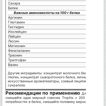
Сахара
3 г
Белки
23 г
Важные аминокислоты на 100 г белка
Аргинин
3,8 г
Глютамин
20,3 
Гистидин
2,5 г
Изолейцин
5,0 г
Лейцин
9,0 г
Люсин
6,7 г
Метионин
2,5 г
Фенилаланин
5,0 г
Треонин
3,9 г
Триптофан
1,3 г
Валин
5,8 г
Другие ингредиенты: концентрат молочного белка, гидро
глютен, концентрат сывороточного белка, яичный белок, н
искусственные ароматизаторы, соевый лецитин, соль, аце
сукралоза.
Рекомендации по применению
Для приготовл
смешайте один мерный совочек Trophix с 200 мл воды и
потребностях в белке, смешайте половину мерной ложки с 1