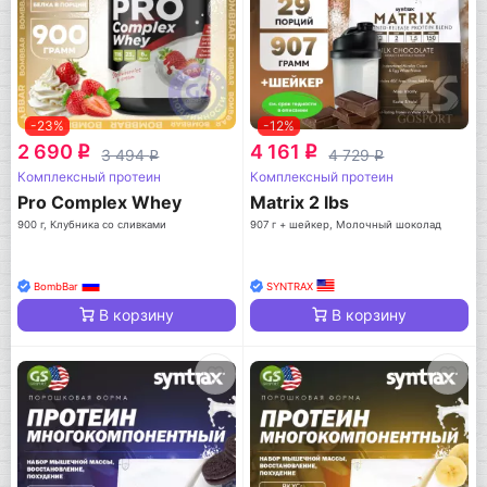
-23%
-12%
2 690
4 161
q
q
3 494
4 729
q
q
Комплексный протеин
Комплексный протеин
Pro Complex Whey
Matrix 2 lbs
900 г, Клубника со сливками
907 г + шейкер, Молочный шоколад
BombBar
SYNTRAX
В корзину
В корзину