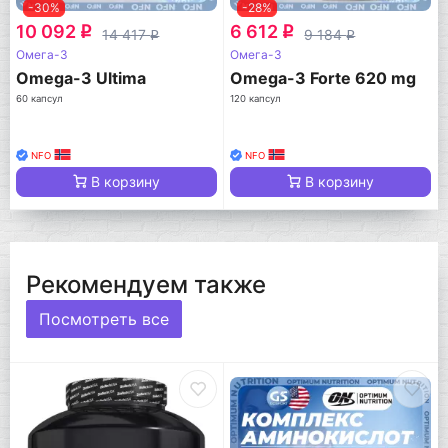
-30%
-28%
10 092
6 612
q
q
14 417
9 184
q
q
Омега-3
Омега-3
Omega-3 Ultima
Omega-3 Forte 620 mg
60 капсул
120 капсул
NFO
NFO
В корзину
В корзину
Рекомендуем также
Посмотреть все