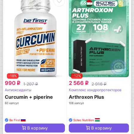
-18%
-12%
990
2 566
q
q
1 207
2 916
q
q
Антиоксиданты
Комплекс хондропротекторов
Curcumin + piperine
Arthroxon Plus
60 капсул
108 капсул
Be First
Scitec Nutrition
В корзину
В корзину