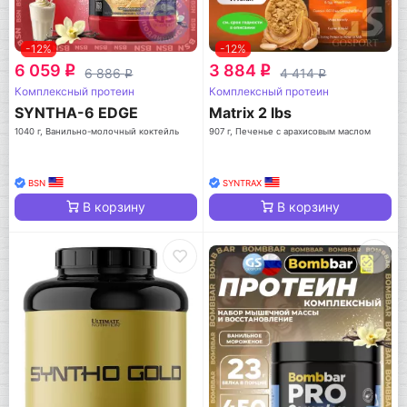
-12%
-12%
6 059
3 884
q
q
6 886
4 414
q
q
Комплексный протеин
Комплексный протеин
SYNTHA-6 EDGE
Matrix 2 lbs
1040 г, Ванильно-молочный коктейль
907 г, Печенье с арахисовым маслом
BSN
SYNTRAX
В корзину
В корзину