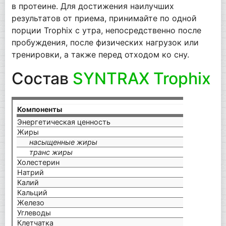
в протеине. Для достижения наилучших
результатов от приема, принимайте по одной
порции Trophix с утра, непосредственно после
пробуждения, после физических нагрузок или
тренировки, а также перед отходом ко сну.
Состав
SYNTRAX Trophix
Компоненты
на по
Энергетическая ценность
120 
Жиры
1 г
насыщенные жиры
0 г
транс жиры
0 г
Холестерин
25 м
Натрий
90 м
Калий
180 
Кальций
360 
Железо
0,3 
Углеводы
4 г
Клетчатка
0 г