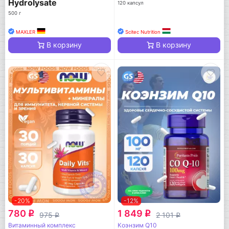
Hydrolysate
120 капсул
500 г
MAXLER
Scitec Nutrition
В корзину
В корзину
-20%
-12%
780
1 849
q
q
975
2 101
q
q
Витаминный комплекс
Коэнзим Q10