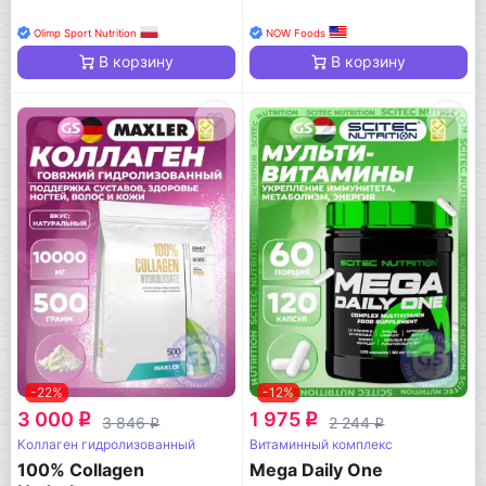
Olimp Sport Nutrition
NOW Foods
В корзину
В корзину
-22%
-12%
3 000
1 975
q
q
3 846
2 244
q
q
Коллаген гидролизованный
Витаминный комплекс
100% Collagen
Mega Daily One