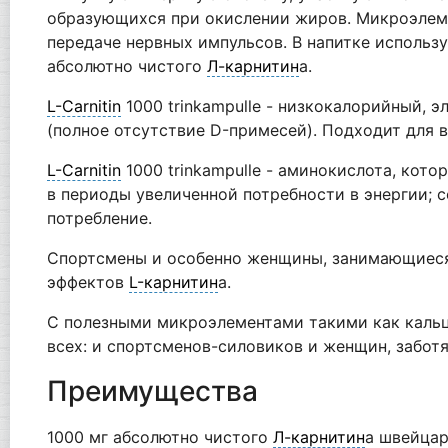
образующихся при окислении жиров. Микроэлеме
передаче нервных импульсов. В напитке ис­польз
абсолютно чистого
Л-карнитин
а.
L-Carnitin
1000 trinkampulle - низкокалорийный, 
(полное отсутствие D-примесей). Подходит для 
L-Carnitin
1000 trinkampulle - аминокислота, кот
в периоды увеличенной потребности в энергии; 
потребление.
Спортсмены и особенно женщины, занимающиеся в
эффектов
L-карнитин
а.
С полезными микроэлементами такими как кальц
всех: и спортсменов-силовиков и женщин, забот
Преимущества
1000 мг абсолютно чистого
Л-карнитин
а швейцар