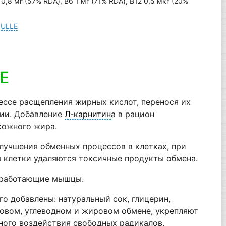
0,8 мг (57% RDA), В6 1 мг (71% RDA), В12 0,5 мкг (20%
PULLE
E
ессе расщепления жирных кислот, перенося их
гии. Добавление
Л-карнитин
а в рацион
кожного жира.
лучшения обменных процессов в клетках, при
з клетки удаляются токсичные продукты обмена.
й работающие мышцы.
его добавлены: натуральный сок, глицерин,
лковом, углеводном и жировом обмене, укрепляют
ного воздействия свободных радикалов,