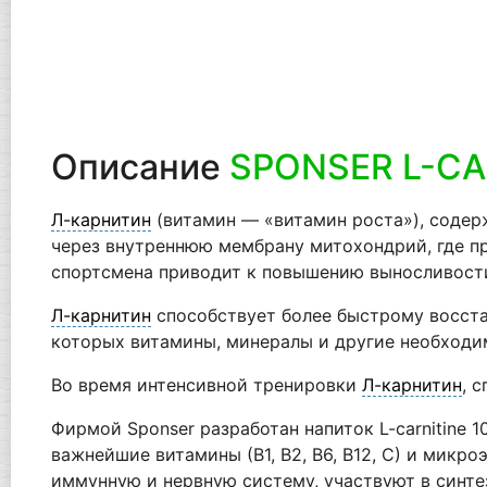
Описание
SPONSER L-CA
Л-карнитин
(витамин — «витамин роста»), содер
через внутреннюю мембрану митохондрий, где пр
спортсмена приводит к повышению выносливости
Л-карнитин
способствует более быстрому восста
которых витамины, минералы и другие необходим
Во время интенсивной тренировки
Л-карнитин
, 
Фирмой Sponser разработан напиток L-carnitine 
важнейшие витамины (В1, В2, В6, В12, С) и микр
иммунную и нервную систему, участвуют в синте