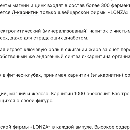
нты магний и цинк входят в состав более 300 фермент
уется
Л-карнитин
только швейцарской фирмы «LONZA» -
электролитический (минерализованый) напиток с чисты
всех, даже для страдающих диабетом.
орая играет ключевую роль в сжигании жира за счет пе
собственный же эндогенный синтез л-карнитина орган
 фитнес-клубах, принимая карнитин (элькарнитин) ср
ий, магний и железо, Карнитин 1000 обеспечит Вас т
ящихся о своей фигуре.
ской фирмы «LONZA» в каждой ампуле. Высокое содер