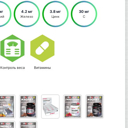
мг
4.2 мг
3.8 мг
30 мг
ний
Железо
Цинк
С
Контроль веса
Витамины