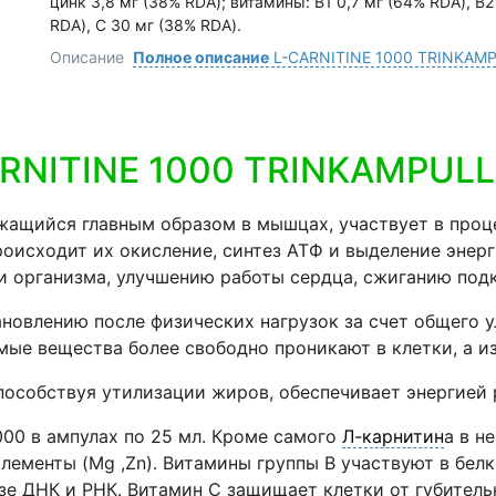
цинк 3,8 мг (38% RDA); витамины: В1 0,7 мг (64% RDA), В2 
RDA), С 30 мг (38% RDA).
Описание
Полное описание
L-CARNITINE 1000 TRINKAM
RNITINE 1000 TRINKAMPULL
жащийся главным образом в мышцах, участвует в проц
оисходит их окисление, синтез АТФ и выделение энер
 организма, улуч­шению работы сердца, сжиганию под
новлению после физических нагрузок за счет общего у
ые вещества более свободно проникают в клетки, а и
способствуя утилизации жиров, обеспечивает энергие
1000 в ампулах по 25 мл. Кроме самого
Л-карнитин
а в н
оэлементы (Mg ,Zn). Витамины группы В участвуют в бе
зе ДНК и РНК. Витамин С защищает клетки от губитель