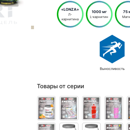
«LONZA»
1000 мг
75 
Л-
L-карнитин
Маг
карнитина
Выносливость
Товары от серии