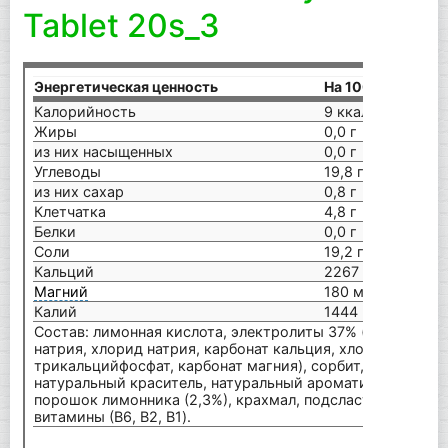
Tablet 20s_3
Энергетическая ценность
На 100 г
Калорийность
9 ккал
Жиры
0,0 г
из них насыщенных
0,0 г
Углеводы
19,8 г
из них сахар
0,8 г
Клетчатка
4,8 г
Белки
0,0 г
Соли
19,2 г
Кальций
2267 мг
Магний
180 мг
Калий
1444 мг
Состав: лимонная кислота, электролиты 37% (бикарбона
натрия, хлорид натрия, карбонат кальция, хлорид калия,
трикальцийфосфат, карбонат магния), сорбит, инулин,
натуральный краситель, натуральный ароматизатор,
порошок лимонника (2,3%), крахмал, подсластитель,
витамины (В6, В2, B1).