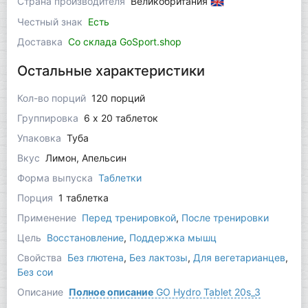
Страна производителя
Великобритания
Честный знак
Есть
Доставка
Со склада GoSport.shop
Остальные характеристики
Кол-во порций
120 порций
Группировка
6 x 20 таблеток
Упаковка
Туба
Вкус
Лимон, Апельсин
Форма выпуска
Таблетки
Порция
1 таблетка
Применение
Перед тренировкой
,
После тренировки
Цель
Восстановление
,
Поддержка мышц
Свойства
Без глютена
,
Без лактозы
,
Для вегетарианцев
,
Без сои
Описание
Полное описание
GO Hydro Tablet 20s_3