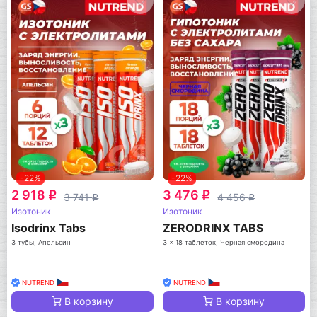
-22%
-22%
2 918
3 476
q
q
3 741
4 456
q
q
Изотоник
Изотоник
Isodrinx Tabs
ZERODRINX TABS
3 тубы, Апельсин
3 x 18 таблеток, Черная смородина
NUTREND
NUTREND
В корзину
В корзину