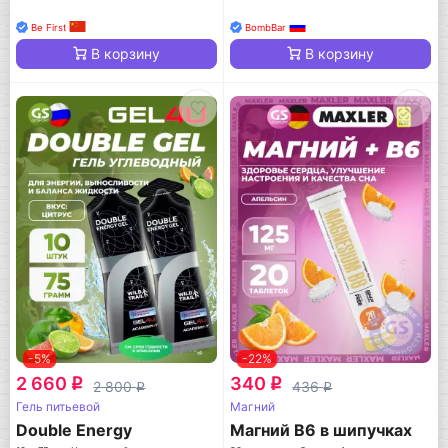
Be First
BombBar
В корзину
В корзину
-5%
-22%
2 660
340
q
q
2 800
436
q
q
Гель питьевой
Магний
Double Energy
Магний B6 в шипучках