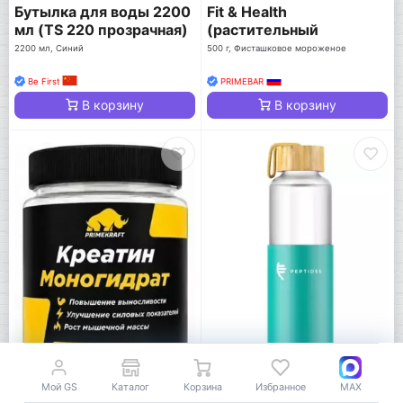
Бутылка для воды 2200
Fit & Health
мл (TS 220 прозрачная)
(растительный
протеин)
2200 мл, Синий
500 г, Фисташковое мороженое
Be First
PRIMEBAR
В корзину
В корзину
-20%
-18%
Мой GS
Каталог
Корзина
Избранное
MAX
1 100
1 320
q
q