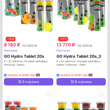
-10%
-10%
9 180
13 770
q
q
10 200
15 300
q
q
Изотоник
Изотоник
GO Hydro Tablet 20s
GO Hydro Tablet 20s_3
6 x 20 таблеток, Розовый грейпфрут,
9 x 20 таблеток, Розовый грейпфрут,
Апельсин, Лимон
Лимон, Клубника - Лайм
SCIENCE IN SPORT (SiS)
SCIENCE IN SPORT (SiS)
В корзину
В корзину