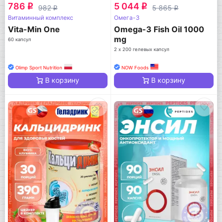
786
5 044
q
q
982
5 865
q
q
Витаминный комплекс
Омега-3
Vita-Min One
Omega-3 Fish Oil 1000
mg
60 капсул
2 х 200 гелевых капсул
Olimp Sport Nutrition
NOW Foods
В корзину
В корзину