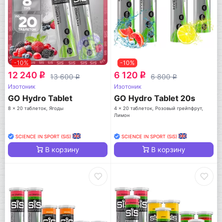
-10%
-10%
12 240
6 120
q
q
13 600
6 800
q
q
Изотоник
Изотоник
GO Hydro Tablet
GO Hydro Tablet 20s
8 x 20 таблеток, Ягоды
4 x 20 таблеток, Розовый грейпфрут,
Лимон
SCIENCE IN SPORT (SiS)
SCIENCE IN SPORT (SiS)
В корзину
В корзину