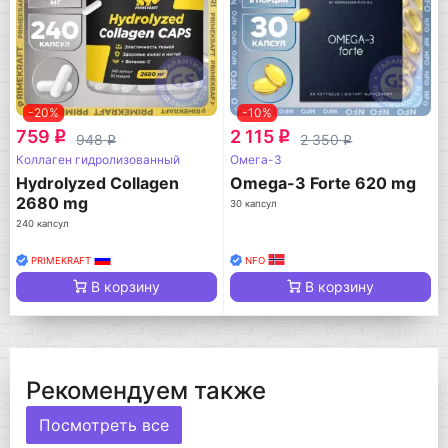
-20%
-10%
759
2 115
q
q
948
2 350
q
q
Коллаген гидролизованный
Омега-3
Hydrolyzed Collagen
Omega-3 Forte 620 mg
2680 mg
30 капсул
240 капсул
PRIMEKRAFT
NFO
В корзину
В корзину
Рекомендуем также
Посмотреть все