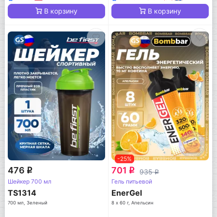
В корзину
В корзину
-25%
476
701
q
q
935
q
Шейкер 700 мл
Гель питьевой
TS1314
EnerGel
700 мл, Зеленый
8 х 60 г, Апельсин