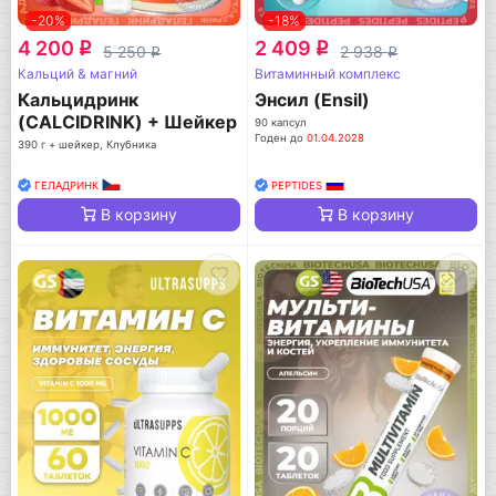
-20%
-18%
4 200
2 409
q
q
5 250
2 938
q
q
Кальций & магний
Витаминный комплекс
Кальцидринк
Энсил (Ensil)
(CALCIDRINK) + Шейкер
90 капсул
Годен до
01.04.2028
390 г + шейкер, Клубника
ГЕЛАДРИНК
PEPTIDES
В корзину
В корзину