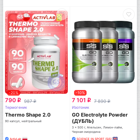
-20%
-10%
790
7 101
q
q
987
7 890
q
q
Термогеник
Изотоник
Thermo Shape 2.0
GO Electrolyte Powder
(ДУБЛЬ)
90 капсул, нейтральный
3 x 500 г, Апельсин, Лимон-лайм,
Черная смородина
ActivLab
SCIENCE IN SPORT (SiS)