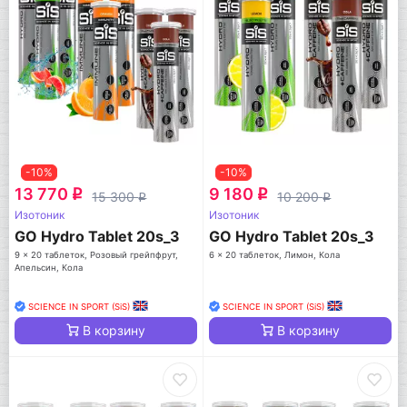
-10%
-10%
13 770
9 180
q
q
15 300
10 200
q
q
Изотоник
Изотоник
GO Hydro Tablet 20s_3
GO Hydro Tablet 20s_3
9 x 20 таблеток, Розовый грейпфрут,
6 x 20 таблеток, Лимон, Кола
Апельсин, Кола
SCIENCE IN SPORT (SiS)
SCIENCE IN SPORT (SiS)
В корзину
В корзину