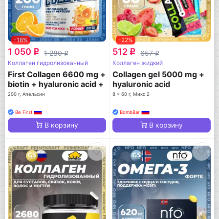
-18%
-22%
1 050
512
q
q
1 280
657
q
q
Коллаген гидролизованный
Коллаген жидкий
First Collagen 6600 mg +
Collagen gel 5000 mg +
biotin + hyaluronic acid +
hyaluronic acid
vitamin C
200 г, Апельсин
8 x 60 г, Микс 2
Be First
BombBar
В корзину
В корзину