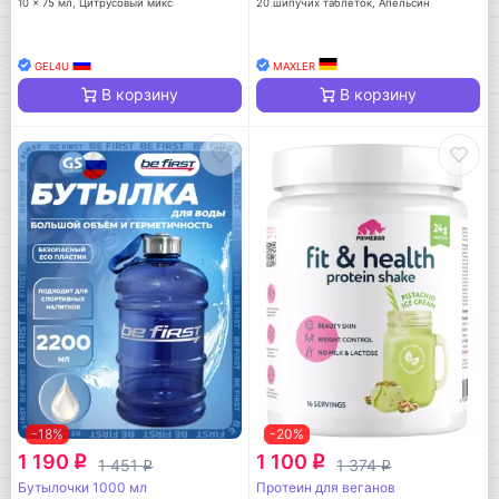
10 x 75 мл, Цитрусовый микс
20 шипучих таблеток, Апельсин
GEL4U
MAXLER
В корзину
В корзину
-18%
-20%
1 190
1 100
q
q
1 451
1 374
q
q
Бутылочки 1000 мл
Протеин для веганов