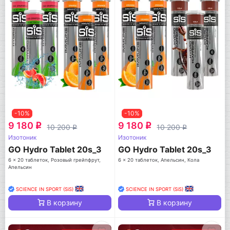
-10%
-10%
9 180
9 180
q
q
10 200
10 200
q
q
Изотоник
Изотоник
GO Hydro Tablet 20s_3
GO Hydro Tablet 20s_3
6 x 20 таблеток, Розовый грейпфрут,
6 x 20 таблеток, Апельсин, Кола
Апельсин
SCIENCE IN SPORT (SiS)
SCIENCE IN SPORT (SiS)
В корзину
В корзину