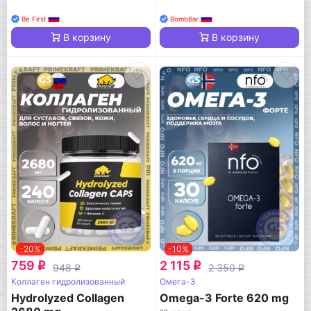
Be First
BombBar
В корзину
В корзину
-20%
-10%
759
2 115
q
q
948
2 350
q
q
Коллаген гидролизованный
Омега-3
Hydrolyzed Collagen
Omega-3 Forte 620 mg