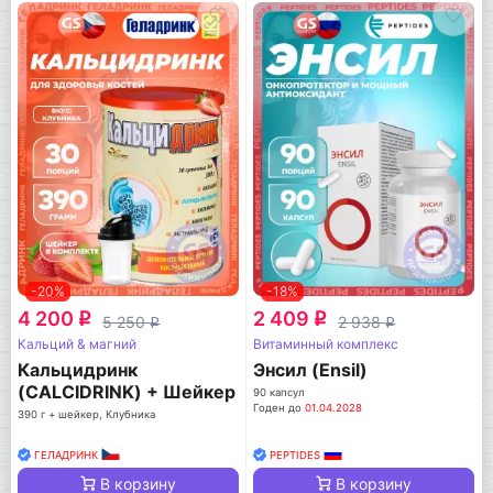
-20%
-18%
4 200
2 409
q
q
5 250
2 938
q
q
Кальций & магний
Витаминный комплекс
Кальцидринк
Энсил (Ensil)
(CALCIDRINK) + Шейкер
90 капсул
Годен до
01.04.2028
390 г + шейкер, Клубника
ГЕЛАДРИНК
PEPTIDES
В корзину
В корзину