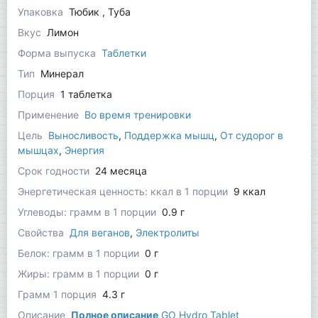
Упаковка
Тюбик , Туба
Вкус
Лимон
Форма выпуска
Таблетки
Тип
Минерал
Порция
1 таблетка
Применение
Во время тренировки
Цель
Выносливость
,
Поддержка мышц
,
От судорог в
мышцах
,
Энергия
Срок годности
24 месяца
Энергетическая ценность: ккал в 1 порции
9 ккал
Углеводы: грамм в 1 порции
0.9 г
Свойства
Для веганов
,
Электролиты
Белок: грамм в 1 порции
0 г
Жиры: грамм в 1 порции
0 г
Грамм 1 порция
4.3 г
Описание
Полное описание
GO Hydro Tablet