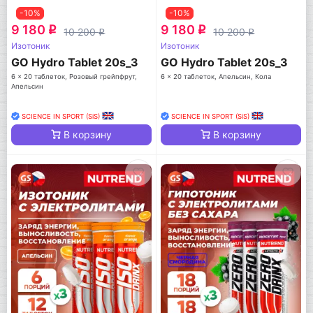
-10%
-10%
9 180
9 180
q
q
10 200
10 200
q
q
Изотоник
Изотоник
GO Hydro Tablet 20s_3
GO Hydro Tablet 20s_3
6 x 20 таблеток, Розовый грейпфрут,
6 x 20 таблеток, Апельсин, Кола
Апельсин
SCIENCE IN SPORT (SiS)
SCIENCE IN SPORT (SiS)
В корзину
В корзину