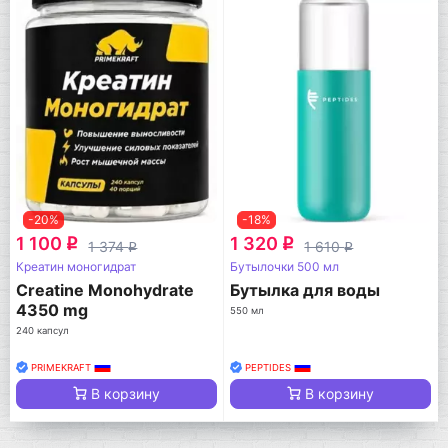
-20%
-18%
1 100
1 320
q
q
1 374
1 610
q
q
Креатин моногидрат
Бутылочки 500 мл
Creatine Monohydrate
Бутылка для воды
4350 mg
550 мл
240 капсул
PRIMEKRAFT
PEPTIDES
В корзину
В корзину