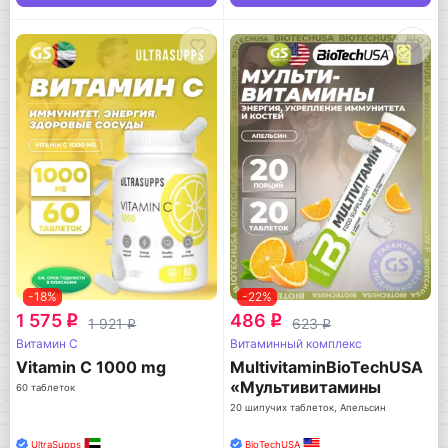
-18%
-22%
1 575
486
q
q
1 921
623
q
q
Витамин C
Витаминный комплекс
Vitamin C 1000 mg
MultivitaminBioTechUSA
«Мультивитамины
60 таблеток
Эфервесент»
20 шипучих таблеток, Апельсин
(«MultivitaminEffervescent
20 т. (Апельсин)
UltraSupps
BioTechUSA