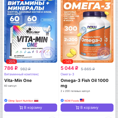
-20%
-14%
786
5 044
q
q
982
5 865
q
q
Витаминный комплекс
Омега-3
Vita-Min One
Omega-3 Fish Oil 1000
mg
60 капсул
2 х 200 гелевых капсул
Olimp Sport Nutrition
NOW Foods
В корзину
В корзину