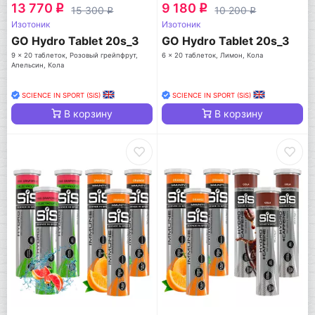
13 770
9 180
q
q
15 300
10 200
q
q
Изотоник
Изотоник
GO Hydro Tablet 20s_3
GO Hydro Tablet 20s_3
9 x 20 таблеток, Розовый грейпфрут,
6 x 20 таблеток, Лимон, Кола
Апельсин, Кола
SCIENCE IN SPORT (SiS)
SCIENCE IN SPORT (SiS)
В корзину
В корзину