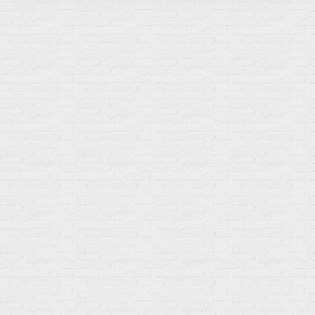
Мой город!
Москва
+7 (495) 108-73-79
+7 (977) 400-45-00
Самовывоз пн-пт 10-19 сб 11-15
г. Москва
ул. Профсоюзная 66c1
Нам 17 лет
Среди наших клиентов Профессионалы, Начинающие, Доктора и