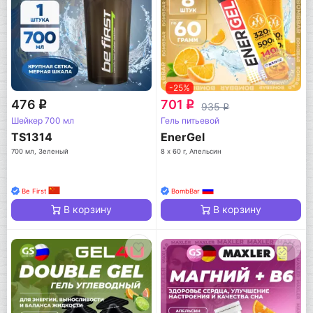
-25%
476
701
q
q
935
q
Шейкер 700 мл
Гель питьевой
TS1314
EnerGel
700 мл, Зеленый
8 х 60 г, Апельсин
Be First
BombBar
В корзину
В корзину