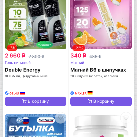
-5%
-22%
2 660
340
q
q
2 800
436
q
q
Гель питьевой
Магний
Double Energy
Магний B6 в шипучках
10 x 75 мл, Цитрусовый микс
20 шипучих таблеток, Апельсин
GEL4U
MAXLER
В корзину
В корзину