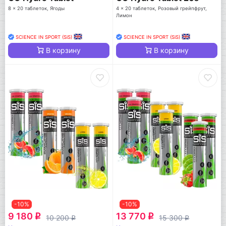
8 x 20 таблеток, Ягоды
4 x 20 таблеток, Розовый грейпфрут,
Лимон
SCIENCE IN SPORT (SiS)
SCIENCE IN SPORT (SiS)
В корзину
В корзину
-10%
-10%
9 180
13 770
q
q
10 200
15 300
q
q