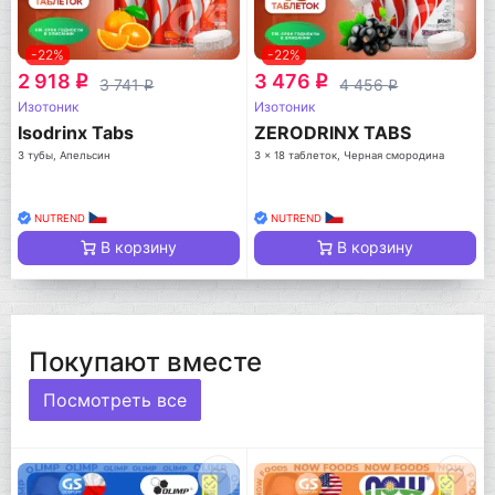
-22%
-22%
2 918
3 476
q
q
3 741
4 456
q
q
Изотоник
Изотоник
Isodrinx Tabs
ZERODRINX TABS
3 тубы, Апельсин
3 x 18 таблеток, Черная смородина
NUTREND
NUTREND
В корзину
В корзину
Покупают вместе
Посмотреть все