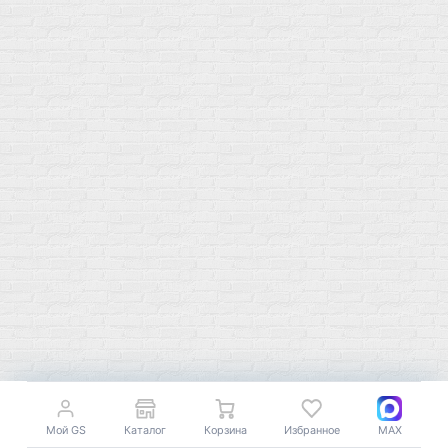
Изотоники &
Минералы
Электролиты
Основные минералы
Изотоники в порошке
Кальций & магний
Изотоники в таблетках
Железо
Изотонические концентарты
Кальций
Углеводная загрузка
Магний
Гели без кофеина
Цинк
Гели питьевые
Солевые таблетки
Доставка и оплата
Бренды
Статьи
Публичная оферта
Политику конфиденциальности
Купить оптом
Почему выбирают нас
Мой GS
Каталог
Корзина
Избранное
MAX
Отследить заказ