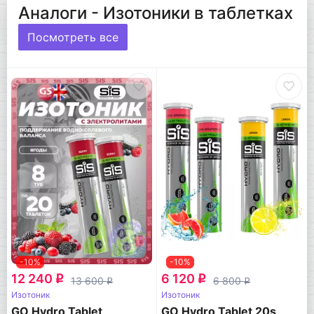
Аналоги - Изотоники в таблетках
Посмотреть все
-10%
-10%
12 240
6 120
q
q
13 600
6 800
q
q
Изотоник
Изотоник
GO Hydro Tablet
GO Hydro Tablet 20s