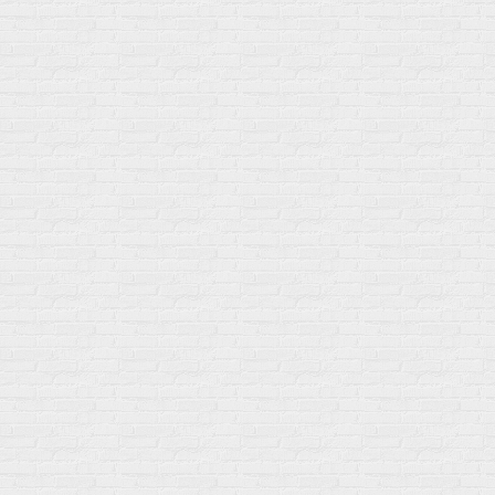
др
Акции
Товары по выгодной цене
sales
@
gosport
.
shop
Популярное
Для иммунитета
Протеин
Аминокислоты
BCAA
Антиоксиданты, Q10
Аминокислоты
Для пищеварения
Глютамин
Для иммунитета
Креатин
Экстракты
Для связок и суставов
Витамины
Предтреники
Витаминный комплекс
Гели
Витамин A (ретинол)
Батончики
Витамины группы B
Аргинин-Цитрулин
Витамин D
Послетренировочный комлекс
Фолиевая кислота (B9)
L-Карнитин
Витамины для женщин
Гейнеры
Витамины для мужчин