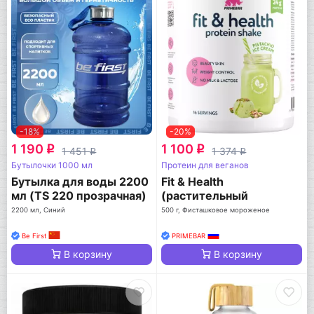
-18%
-20%
1 190
1 100
q
q
1 451
1 374
q
q
Бутылочки 1000 мл
Протеин для веганов
Бутылка для воды 2200
Fit & Health
мл (TS 220 прозрачная)
(растительный
протеин)
2200 мл, Синий
500 г, Фисташковое мороженое
Be First
PRIMEBAR
В корзину
В корзину