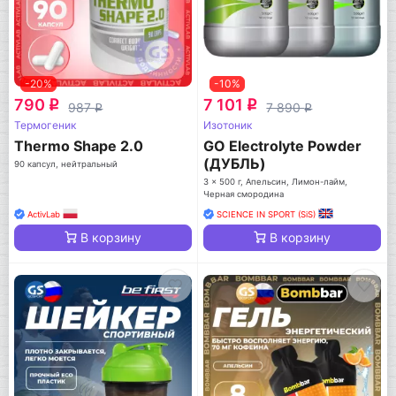
-20%
-10%
790
7 101
q
q
987
7 890
q
q
Термогеник
Изотоник
Thermo Shape 2.0
GO Electrolyte Powder
(ДУБЛЬ)
90 капсул, нейтральный
3 x 500 г, Апельсин, Лимон-лайм,
Черная смородина
ActivLab
SCIENCE IN SPORT (SiS)
В корзину
В корзину