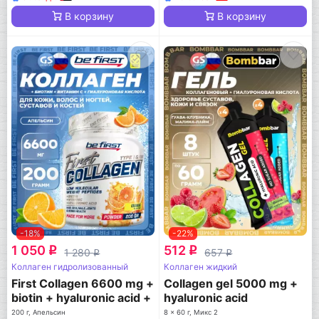
В корзину
В корзину
-18%
-22%
1 050
512
q
q
1 280
657
q
q
Коллаген гидролизованный
Коллаген жидкий
First Collagen 6600 mg +
Collagen gel 5000 mg +
biotin + hyaluronic acid +
hyaluronic acid
vitamin C
200 г, Апельсин
8 x 60 г, Микс 2