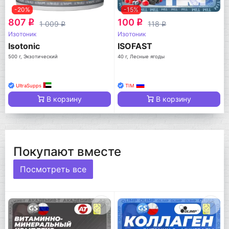
-20%
-15%
807
100
q
q
1 009
118
q
q
Изотоник
Изотоник
Isotonic
ISOFAST
500 г, Экзотический
40 г, Лесные ягоды
UltraSupps
TIM
В корзину
В корзину
Покупают вместе
Посмотреть все