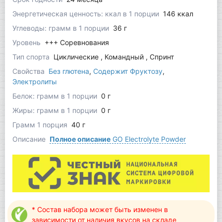
Энергетическая ценность: ккал в 1 порции
146 ккал
Углеводы: грамм в 1 порции
36 г
Уровень
+++ Соревнования
Тип спорта
Циклические , Командный , Спринт
Свойства
Без глютена
,
Содержит Фруктозу
,
Электролиты
Белок: грамм в 1 порции
0 г
Жиры: грамм в 1 порции
0 г
Грамм 1 порция
40 г
Описание
Полное описание
GO Electrolyte Powder
* Состав набора может быть изменен в
зависимости от наличия вкусов на складе