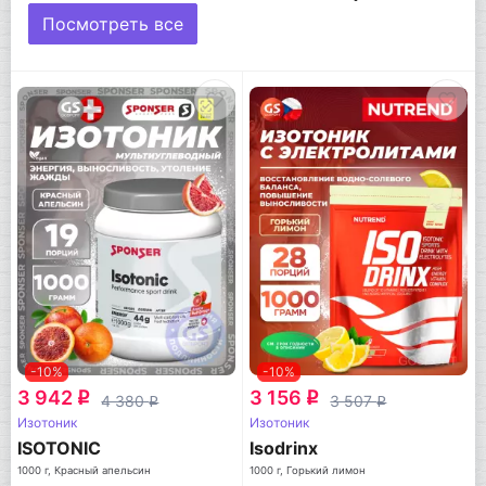
Посмотреть все
-10%
-10%
3 942
3 156
q
q
4 380
3 507
q
q
Изотоник
Изотоник
ISOTONIC
Isodrinx
1000 г, Красный апельсин
1000 г, Горький лимон