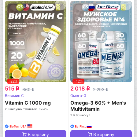
-22%
-12%
515
2 018
q
q
660
2 293
q
q
Витамин C
Омега-3
Vitamin C 1000 mg
Omega-3 60% + Men's
Multivitamin
20 шипучих таблеток, Лимон
2 x 60 капсул
BioTechUSA
Be First
В корзину
В корзину