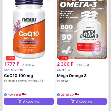
-12%
-12%
1 777
2 366
q
q
2 020
2 688
q
q
Коэнзим Q10
Омега-3
CoQ10 100 mg
Mega Omega 3
50 гелевых капсул, Нейтральный
90 капсул
NOW Foods
BioTechUSA
В корзину
В корзину