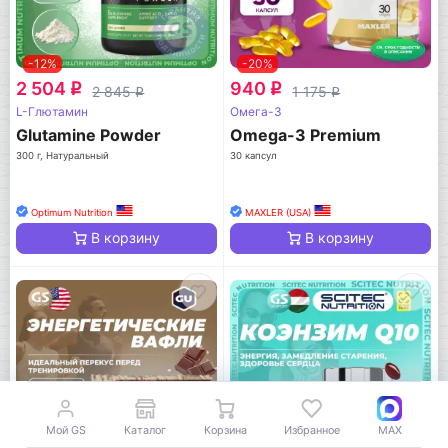
-12%
-20%
2 504
940
q
q
2 845
1 175
q
q
L-Глютамин
Омега-3
Glutamine Powder
Omega-3 Premium
300 г, Натуральный
30 капсул
Optimum Nutrition
MAXLER (USA)
В корзину
В корзину
Мой GS
Каталог
Корзина
Избранное
MAX