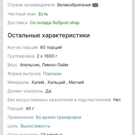
Страна производителя
Великобритания
Честный знак
Есть
Доставка
Со склада GoSport.shop
Остальные характеристики
Кол-во порций
80 порций
Группировка
2 x 1600 г
Вкус
Апельсин, Лимон-Лайм
Форма выпуска
Порошок
Минералы
Калий , Кальций , Магний
Допинг-контроль
Да
Без искусственных красителей и подсластителей
Нет
Порция
40 г
Применение
Во время тренировки
Цель
Выносливость
Срок годности
24 месяца