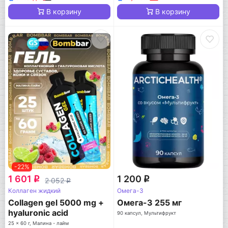
В корзину
В корзину
-22%
1 601
1 200
q
q
2 052
q
Коллаген жидкий
Омега-3
Collagen gel 5000 mg +
Омега-3 255 мг
hyaluronic acid
90 капсул, Мультифрукт
25 x 60 г, Малина - лайм