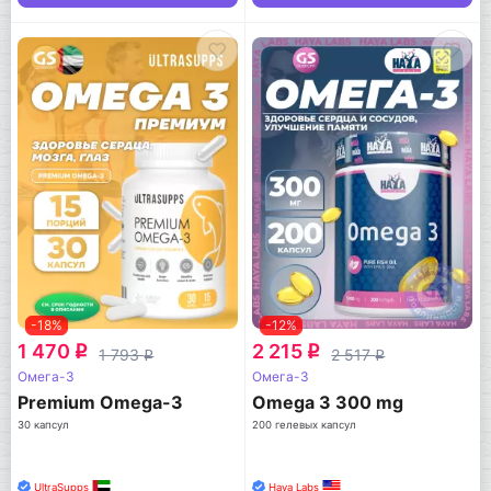
-18%
-12%
1 470
2 215
q
q
1 793
2 517
q
q
Омега-3
Омега-3
Premium Omega-3
Omega 3 300 mg
30 капсул
200 гелевых капсул
UltraSupps
Haya Labs