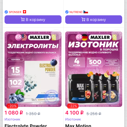
SPONSER
NUTREND
В корзину
В корзину
-20%
-22%
1 080
4 100
q
q
1 350
5 256
q
q
Изотоник
Изотоник
Electrolyte Powder
Max Motion