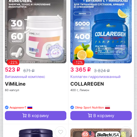
-22%
-12%
523
3 365
q
q
671
3 824
q
q
Витаминный комплекс
Коллаген гидролизованный
ViMiLine
COLLAREGEN
60 капсул
400 г, Лимон
Академия-Т
Olimp Sport Nutrition
В корзину
В корзину