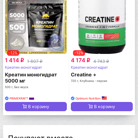
-12%
-12%
1 414
4 174
q
q
1 607
4 743
q
q
Креатин моногидрат
Креатин моногидрат
Креатин моногидрат
Creatine +
5000 мг
720 г, Клубника - персик
500 г, Без вкуса
PRIMEKRAFT
Optimum Nutrition
В корзину
В корзину