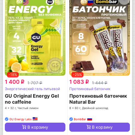
-18%
-25%
1 400
1 083
q
q
1 707
1 444
q
q
Энергетический гель питьевой
Протеиновый батончик
GU Original Energy Gel
Протеиновый батончик
no caffeine
Natural Bar
4 x 32 г, Чистый лимон
8 x 60 г, Двойной шоколад
GU Energy Labs
BombBar
В корзину
В корзину