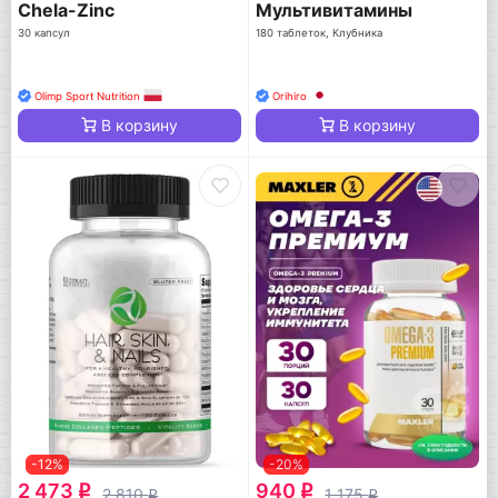
Chela-Zinc
Мультивитамины
30 капсул
180 таблеток, Клубника
Olimp Sport Nutrition
Orihiro
В корзину
В корзину
-12%
-20%
2 473
940
q
q
2 810
1 175
q
q