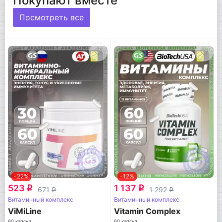
Покупают вместе
Посмотреть все
-22%
-12%
523
1 137
q
q
671
1 292
q
q
Витаминный комплекс
Витаминный комплекс
ViMiLine
Vitamin Complex
60 капсул
60 капсул