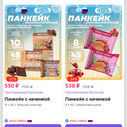
-22%
-24%
550
538
q
q
705
708
q
q
Протеиновый батончик
Протеиновый батончик
Панкейк с начинкой
Панкейк с начинкой
10 х 45 г, Нежный шоколад
8 х 45 г, Малиновый джем
SNAQ FABRIQ
SNAQ FABRIQ