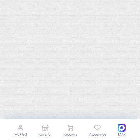
г. Москва
ул. Профсоюзная 66c1
Нам 17 лет
Среди наших клиентов Профессионалы, Начинающие, Доктора и
др
Акции
Товары по выгодной цене
sales
@
gosport
.
shop
Популярное
Для иммунитета
Протеин
Аминокислоты
BCAA
Антиоксиданты, Q10
Аминокислоты
Для пищеварения
Глютамин
Для иммунитета
Креатин
Экстракты
Для связок и суставов
Витамины
Предтреники
Мой GS
Каталог
Корзина
Избранное
MAX
Витаминный комплекс
Гели