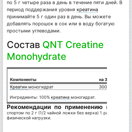
по 5 г четыре раза в день в течение пяти дней. В
период поддержания уровня
креатина
принимайте 5 г один раз в день. Вы можете
добавлять порошок в сок или в воду богатую
простыми углеводами.
Состав
QNT Creatine
Monohydrate
на
Компоненты
на 3 г
(6 
Креатин
моногидрат
3000 мг
60
Ингредиенты: 100%
креатина
моногидрат.
Рекомендации по применению
Взрослым п
спортом по 2 г (1/2 чайной ложки без верха) 1 раз в день в
физической нагрузки.