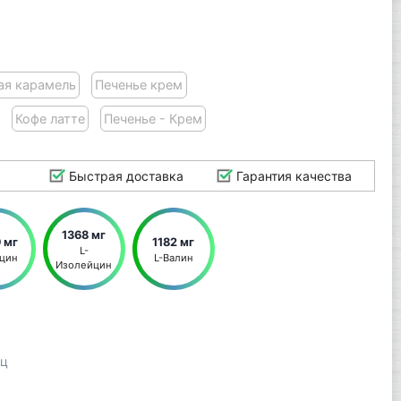
ая карамель
Печенье крем
Кофе латте
Печенье - Крем
Быстрая доставка
Гарантия качества
1368 мг
 мг
1182 мг
L-
йцин
L-Валин
Изолейцин
шц