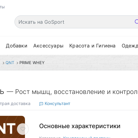
ты
е
Добавки
Аксессуары
Красота и Гигиена
Одеж
н
QNT
PRIME WHEY
ль
— Рост мышц, восстановление и контрол
рая доставка
Консультант
Основные характеристики