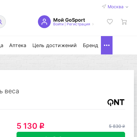
Москва
Мой GoSport
Войти
|
Регистрация
да
Аптека
Цель достижений
Бренд
ь веса
5 130
q
5 830
q