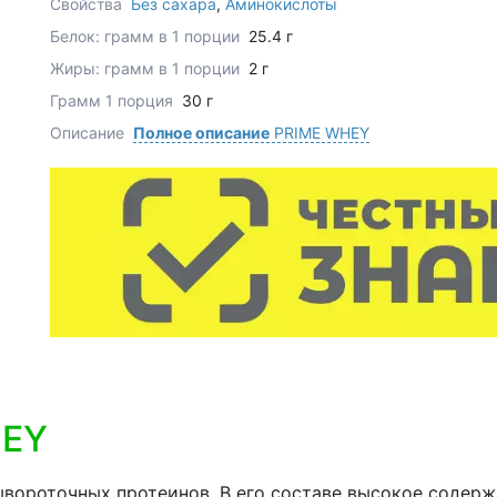
Свойства
Без сахара
,
Аминокислоты
Белок: грамм в 1 порции
25.4 г
Жиры: грамм в 1 порции
2 г
Грамм 1 порция
30 г
Описание
Полное описание
PRIME WHEY
HEY
ывороточных протеинов. В его составе высокое содержа