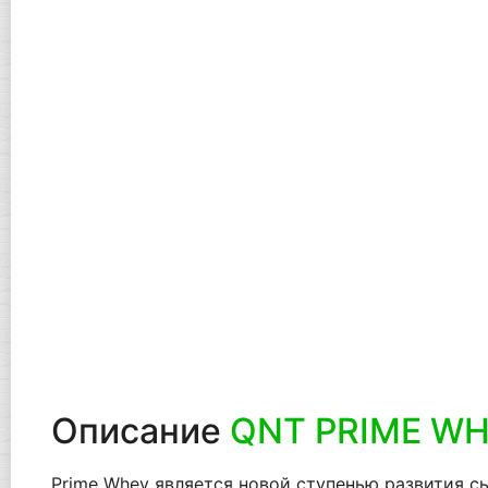
Описание
QNT PRIME W
Prime Whey является новой ступенью развития с