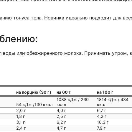
нию тонуса тела. Новинка идеально подходит для всех
еблению:
л воды или обезжиренного молока. Принимать утром, 
на порцию (30 г)
на 60 г
на 100 г
1088 кДж / 260
1814 кДж / 434
54 кДж /130 ккал
ккал
ккал
2,0 г
4,0 г
6,7 г
1,3 г
2,5 г
4,2 г
3,1 г
6,2 г
10,3 г
2,4 г
4,7 г
7,9 г