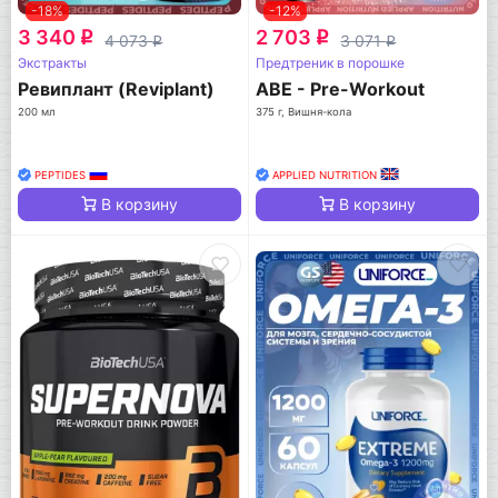
-18%
-12%
3 340
2 703
q
q
4 073
3 071
q
q
Экстракты
Предтреник в порошке
Ревиплант (Reviplant)
ABE - Pre-Workout
200 мл
375 г, Вишня-кола
PEPTIDES
APPLIED NUTRITION
В корзину
В корзину