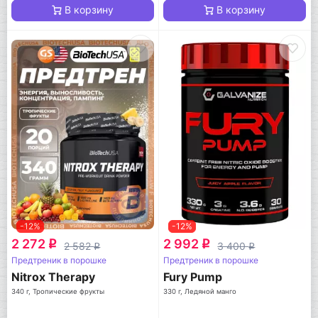
В корзину
В корзину
-12%
-12%
2 272
2 992
q
q
2 582
3 400
q
q
Предтреник в порошке
Предтреник в порошке
Nitrox Therapy
Fury Pump
340 г, Тропические фрукты
330 г, Ледяной манго