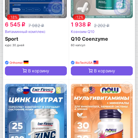
-18%
-12%
6 545
1 938
q
q
7 982
2 202
q
q
Витаминный комплекс
Коэнзим Q10
Sport
Q10 Coenzyme
курс 30 дней
60 капсул
Orthomol
BioTechUSA
В корзину
В корзину