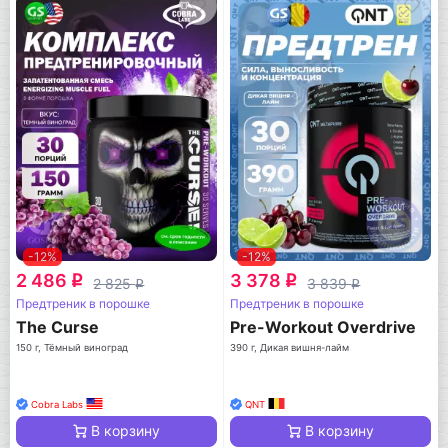
-12%
-12%
2 486
3 378
q
q
2 825
3 839
q
q
Предтреник в порошке
Предтреник в порошке
The Curse
Pre-Workout Overdrive
150 г, Тёмный виноград
390 г, Дикая вишня-лайм
Cobra Labs
QNT
В корзину
В корзину