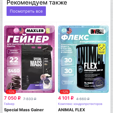
Рекомендуем также
Посмотреть все
-10%
-12%
7 050
4 101
q
q
7 833
4 660
q
q
Гейнер
Комплекс хондропротекторов
Special Mass Gainer
ANIMAL FLEX