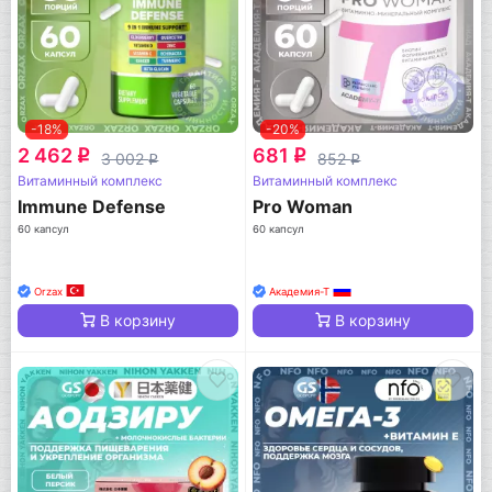
-18%
-20%
2 462
681
q
q
3 002
852
q
q
Витаминный комплекс
Витаминный комплекс
Immune Defense
Pro Woman
60 капсул
60 капсул
Orzax
Академия-Т
В корзину
В корзину