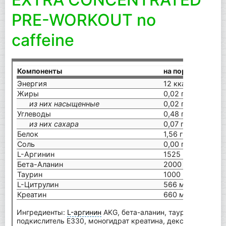
PRE-WORKOUT no
caffeine
Компоненты
на порцию (10 г)
Энергия
12 ккал / 49 кДж
Жиры
0,02 г
из них насыщенные
0,02 г
Углеводы
0,48 г
из них сахара
0,07 г
Белок
1,56 г
Соль
0,00 г
L-Аргинин
1525 мг
Бета-Аланин
2000 мг
Таурин
1000 мг
L-Цитрулин
566 мг
Креатин
660 мг
Ингредиенты:
L-аргинин
AKG, бета-аланин, таурин, L-цитру
подкислитель E330, моногидрат креатина, декстрин, анти