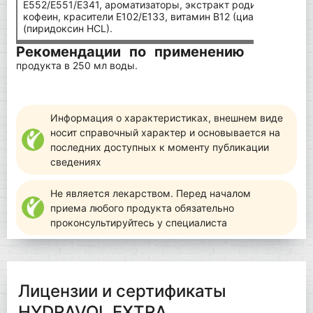
E552/E551/E341, ароматизаторы, экстракт родиолы розовой
кофеин, красители E102/E133, витамин B12 (цианокобалами
(пиридоксин HCL).
Рекомендации по применению
Смешать п
продукта в 250 мл воды.
Информация о характеристиках, внешнем виде
носит справочный характер и основывается на
последних доступных к моменту публикации
сведениях
Не является лекарством. Перед началом
приема любого продукта обязательно
проконсультируйтесь у специалиста
Лицензии и сертификаты
HYDRAVOL EXTRA