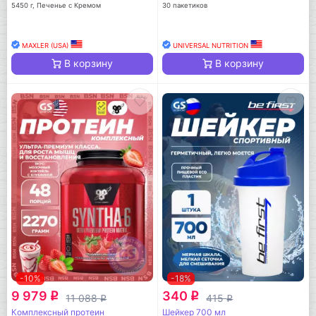
5450 г, Печенье с Кремом
30 пакетиков
MAXLER (USA)
UNIVERSAL NUTRITION
В корзину
В корзину
-10%
-18%
9 979
340
q
q
11 088
415
q
q
Комплексный протеин
Шейкер 700 мл