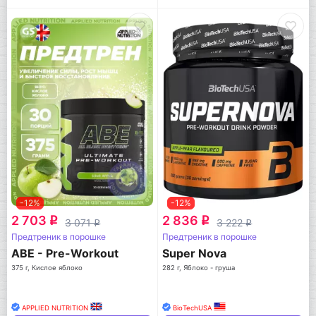
-12%
-12%
2 703
2 836
q
q
3 071
3 222
q
q
Предтреник в порошке
Предтреник в порошке
ABE - Pre-Workout
Super Nova
375 г, Кислое яблоко
282 г, Яблоко - груша
APPLIED NUTRITION
BioTechUSA