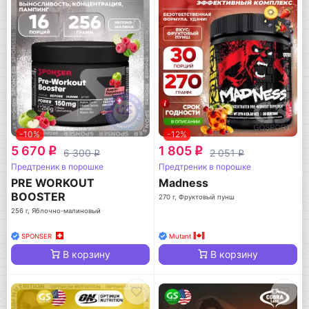
-10%
-12%
5 670
1 805
q
q
6 300
2 051
q
q
Предтреник в порошке
Предтреник в порошке
PRE WORKOUT
Madness
BOOSTER
270 г, Фруктовый пунш
256 г, Яблочно-малиновый
SPONSER
Mutant
В корзину
В корзину