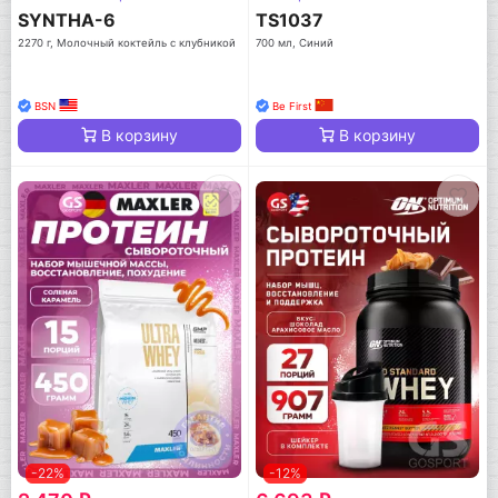
SYNTHA-6
TS1037
2270 г, Молочный коктейль с клубникой
700 мл, Синий
BSN
Be First
В корзину
В корзину
-22%
-12%