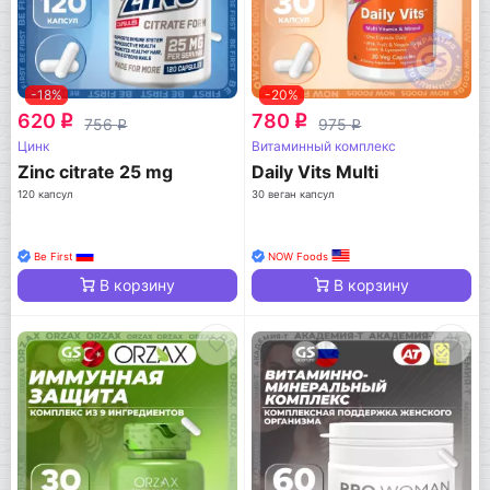
-18%
-20%
620
780
q
q
756
975
q
q
Цинк
Витаминный комплекс
Zinc citrate 25 mg
Daily Vits Multi
120 капсул
30 веган капсул
Be First
NOW Foods
В корзину
В корзину