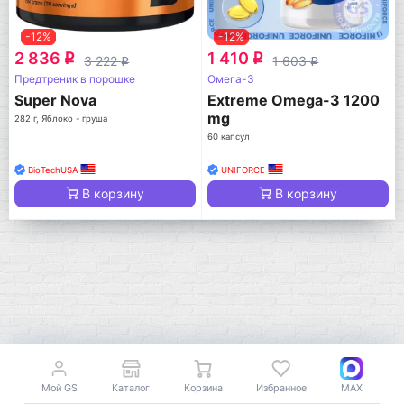
-12%
-12%
2 836
1 410
q
q
3 222
1 603
q
q
Предтреник в порошке
Омега-3
Super Nova
Extreme Omega-3 1200
mg
282 г, Яблоко - груша
60 капсул
BioTechUSA
UNIFORCE
В корзину
В корзину
Мой GS
Каталог
Корзина
Избранное
MAX