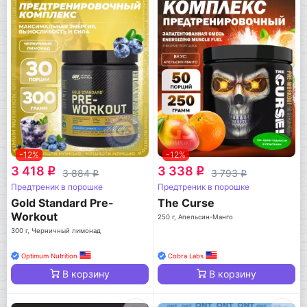
-12%
-12%
3 418
3 338
q
q
3 884
3 793
q
q
Предтреник в порошке
Предтреник в порошке
Gold Standard Pre-
The Curse
Workout
250 г, Апельсин-Манго
300 г, Черничный лимонад
Optimum Nutrition
Cobra Labs
В корзину
В корзину