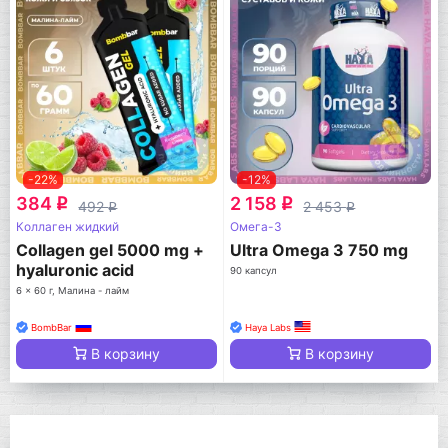
-22%
-12%
384
2 158
q
q
492
2 453
q
q
Коллаген жидкий
Омега-3
Collagen gel 5000 mg +
Ultra Omega 3 750 mg
hyaluronic acid
90 капсул
6 x 60 г, Малина - лайм
BombBar
Haya Labs
В корзину
В корзину