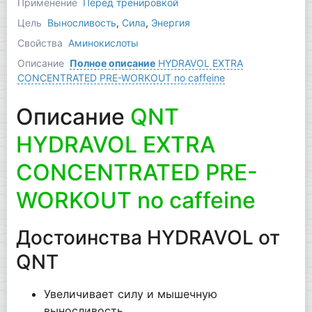
Применение
Перед тренировкой
Цель
Выносливость
,
Сила
,
Энергия
Свойства
Аминокислоты
Описание
Полное описание
HYDRAVOL EXTRA
CONCENTRATED PRE-WORKOUT no caffeine
Описание
QNT
HYDRAVOL EXTRA
CONCENTRATED PRE-
WORKOUT no caffeine
Достоинства HYDRAVOL от
QNT
Увеличивает силу и мышечную
выносливость