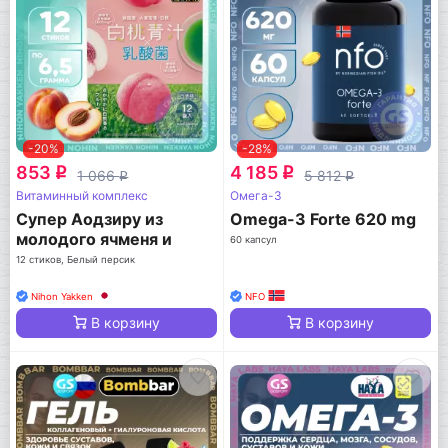
-20%
-28%
853
4 185
q
q
1 066
5 812
q
q
Витаминный комплекс
Омега-3
Супер Аодзиру из
Omega-3 Forte 620 mg
молодого ячменя и
60 капсул
белого персика
12 стиков, Белый персик
Nihon Yakken
NFO
В корзину
В корзину