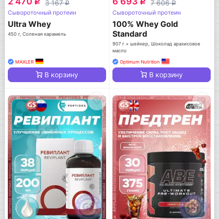
2 470
6 693
q
q
3 167
7 606
q
q
Сывороточный протеин
Сывороточный протеин
Ultra Whey
100% Whey Gold
Standard
450 г, Соленая карамель
907 г + шейкер, Шоколад арахисовое
масло
MAXLER
Optimum Nutrition
В корзину
В корзину