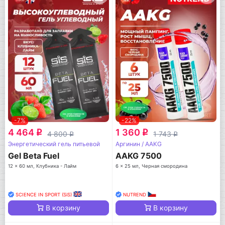
-7%
-22%
4 464
1 360
q
q
4 800
1 743
q
q
Энергетический гель питьевой
Аргинин / AAKG
Gel Beta Fuel
AAKG 7500
12 x 60 мл, Клубника - Лайм
6 x 25 мл, Черная смородина
SCIENCE IN SPORT (SiS)
NUTREND
В корзину
В корзину