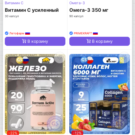
Витамин C
Омега-3
Витамин C усиленный
Омега-3 350 мг
30 капсул
90 капсул
Летофарм
PRIMEKRAFT
В корзину
В корзину
-22%
-12%