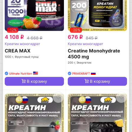
-12%
-20%
4 108
676
q
q
4 668
845
q
q
Креатин моногидрат
Креатин моногидрат
CREA MAX
Creatine Monohydrate
4500 mg
1000 г, Фруктовый пунш
200 г, Энергетик
Ultimate Nutrition
PRIMEKRAFT
В корзину
В корзину