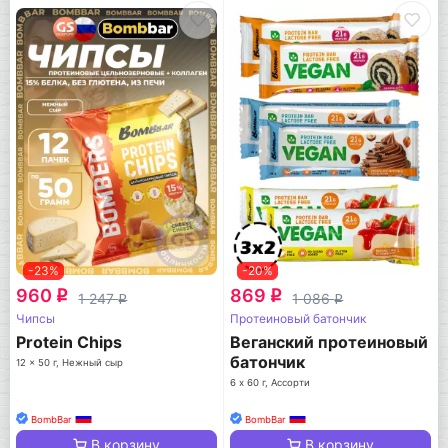
-23%
-20%
960
869
q
q
1 247
1 086
q
q
Чипсы
Протеиновый батончик
Protein Chips
Веганский протеиновый
батончик
12 x 50 г, Нежный сыр
6 х 60 г, Ассорти
BombBar
BombBar
В корзину
В корзину