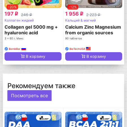
-20%
-12%
197
1 956
q
q
246
2 223
q
q
Коллаген жидкий
Кальций & магний
Collagen gel 5000 mg +
Calcium Zinc Magnesium
hyaluronic acid
from organic sources
3 x 60 г, Микс
90 таблеток
BombBar
BioTechUSA
В корзину
В корзину
Рекомендуем также
Посмотреть все