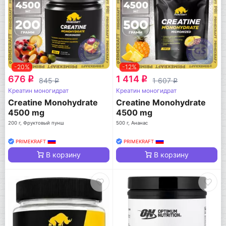
-20%
-12%
676
1 414
q
q
845
1 607
q
q
Креатин моногидрат
Креатин моногидрат
Creatine Monohydrate
Creatine Monohydrate
4500 mg
4500 mg
200 г, Фруктовый пунш
500 г, Ананас
PRIMEKRAFT
PRIMEKRAFT
В корзину
В корзину