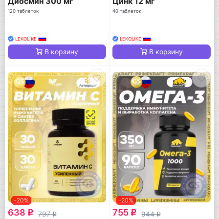
Диосмин 300 мг
Цинк 12 мг
120 таблеток
40 таблеток
LEKOLIKE
LEKOLIKE
В корзину
В корзину
-20%
-20%
638
755
q
q
797
944
q
q