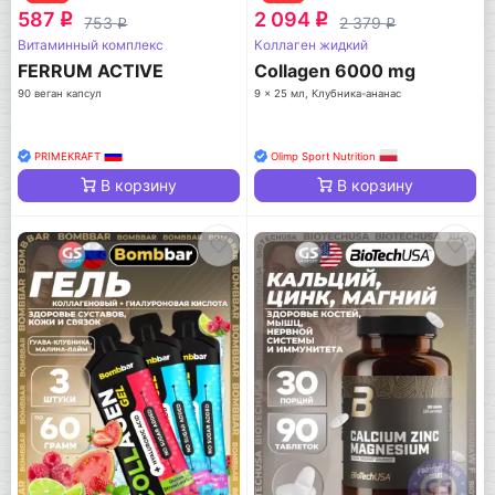
587
2 094
q
q
753
2 379
q
q
Витаминный комплекс
Коллаген жидкий
FERRUM ACTIVE
Collagen 6000 mg
90 веган капсул
9 x 25 мл, Клубника-ананас
PRIMEKRAFT
Olimp Sport Nutrition
В корзину
В корзину