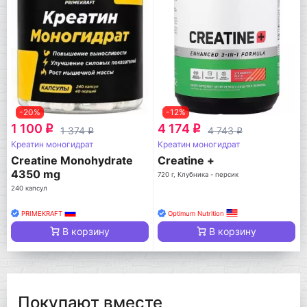
-20%
-12%
1 100
4 174
q
q
1 374
4 743
q
q
Креатин моногидрат
Креатин моногидрат
Creatine Monohydrate
Creatine +
4350 mg
720 г, Клубника - персик
240 капсул
PRIMEKRAFT
Optimum Nutrition
В корзину
В корзину
Покупают вместе