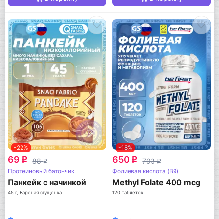
-22%
-18%
69
650
q
q
88
793
q
q
Протеиновый батончик
Фолиевая кислота (B9)
Панкейк с начинкой
Methyl Folate 400 mcg
45 г, Вареная сгущенка
120 таблеток