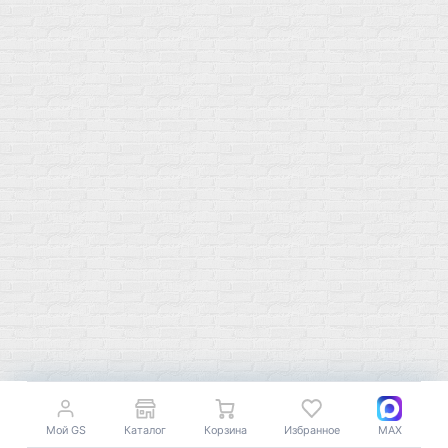
г. Москва
ул. Профсоюзная 66c1
Нам 17 лет
Среди наших клиентов Профессионалы, Начинающие, Доктора и
др
Акции
Товары по выгодной цене
sales
@
gosport
.
shop
Популярное
Для иммунитета
Протеин
Аминокислоты
BCAA
Антиоксиданты, Q10
Аминокислоты
Для пищеварения
Глютамин
Для иммунитета
Креатин
Экстракты
Для связок и суставов
Витамины
Предтреники
Витаминный комплекс
Мой GS
Каталог
Корзина
Избранное
MAX
Гели