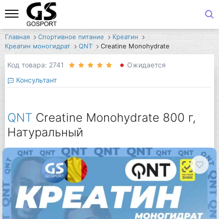
Главная
Спортивное питание
Креатин
Креатин моногидрат
QNT
Creatine Monohydrate
Код товара: 2741
Ожидается
Консультант
QNT
Creatine Monohydrate 800 г,
Натуральный