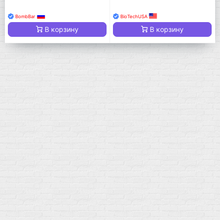
BombBar
BioTechUSA
В корзину
В корзину
Мой город!
Москва
+7 (495) 108-73-79
+7 (977) 400-45-00
Самовывоз пн-пт 10-19 сб 11-15