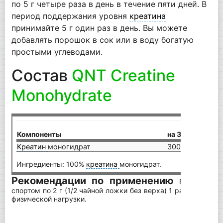
по 5 г четыре раза в день в течение пяти дней. В
период поддержания уровня
креатина
принимайте 5 г один раз в день. Вы можете
добавлять порошок в сок или в воду богатую
простыми углеводами.
Состав
QNT Creatine
Monohydrate
на
Компоненты
на 3 г
(6 
Креатин
моногидрат
3000 мг
60
Ингредиенты: 100%
креатина
моногидрат.
Рекомендации по применению
Взрослым п
спортом по 2 г (1/2 чайной ложки без верха) 1 раз в день в
физической нагрузки.