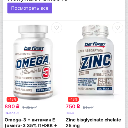
Посмотреть все
-18%
-18%
890
750
q
q
1 085
915
q
q
Омега-3
Цинк
Omega-3 + витамин Е
Zinc bisglycinate chelate
(омега-3 35% ПНЖК +
25 mg