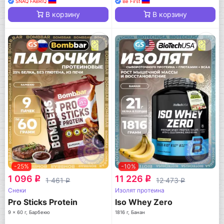
SNAQ FABRIQ
Be First
В корзину
В корзину
-25%
-10%
1 096
11 226
q
q
1 461
12 473
q
q
Снеки
Изолят протеина
Pro Sticks Protein
Iso Whey Zero
9 x 60 г, Барбекю
1816 г, Банан