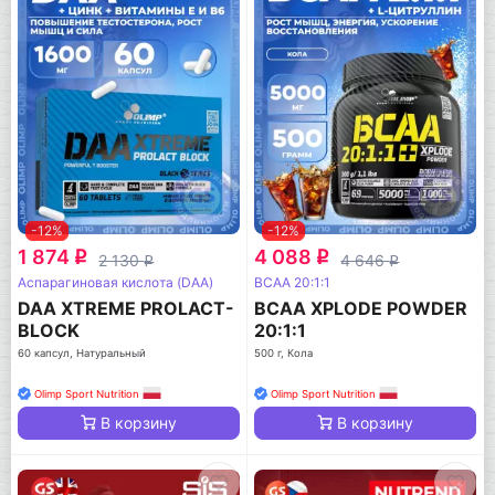
-12%
-12%
1 874
4 088
q
q
2 130
4 646
q
q
Аспарагиновая кислота (DAA)
BCAA 20:1:1
DAA XTREME PROLACT-
BCAA XPLODE POWDER
BLOCK
20:1:1
60 капсул, Натуральный
500 г, Кола
Olimp Sport Nutrition
Olimp Sport Nutrition
В корзину
В корзину