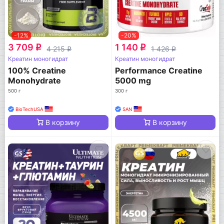
-12%
-20%
3 709
1 140
q
q
4 215
1 426
q
q
Креатин моногидрат
Креатин моногидрат
100% Creatine
Performance Creatine
Monohydrate
5000 mg
500 г
300 г
BioTechUSA
SAN
В корзину
В корзину