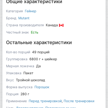
Общие характеристики
Категория
Гейнер
Бренд
Mutant
Страна производителя
Канада
Честный знак
Есть
Остальные характеристики
Кол-во порций
49 порций
Группировка
6800 г + шейкер
Мерная ложечка
Да
Упаковка
Пакет
Вкус
Тройной шоколад
Форма выпуска
Порошок
Порция
280 г
Применение
Перед тренировкой
,
После тренировки
Цель
Восстановление
,
Поддержка мышц