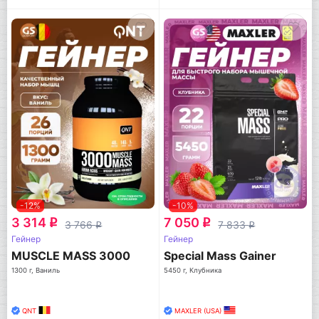
-12%
-10%
3 314
7 050
q
q
3 766
7 833
q
q
Гейнер
Гейнер
MUSCLE MASS 3000
Special Mass Gainer
1300 г, Ваниль
5450 г, Клубника
QNT
MAXLER (USA)