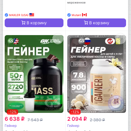
мороженное
MAXLER (USA)
Mutant
В корзину
В корзину
-12%
-12%
6 638
2 094
q
q
7 543
2 380
q
q
Гейнер
Гейнер