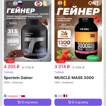
-12%
-12%
4 205
3 314
q
q
4 778
3 766
q
q
Гейнер
Гейнер
Sportein Gainer
MUSCLE MASS 3000
2500 г, Шоколад
1300 г, Клубника
Академия-Т
QNT
В корзину
В корзину