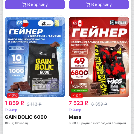
В корзину
В корзину
-12%
-10%
1 859
7 523
q
q
2 113
8 359
q
q
Гейнер
Гейнер
GAIN BOLIC 6000
Mass
1000 г, Шоколад
6800 г, Брауни с шоколадной помадкой