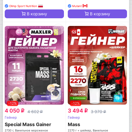
Olimp Sport Nutrition
Mutant
В корзину
В корзину
-12%
-12%
4 050
3 494
q
q
4 602
3 970
q
q
Гейнер
Гейнер
Special Mass Gainer
Mass
2730 г, Ванильное мороженое
2270 г + шейкер, Ванильное