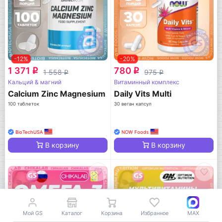
-12%
-20%
1 371
780
q
q
1 558
975
q
q
Кальций & магний
Витаминный комплекс
Calcium Zinc Magnesium
Daily Vits Multi
100 таблеток
30 веган капсул
BioTechUSA
NOW Foods
В корзину
В корзину
Мой GS
Каталог
Корзина
Избранное
MAX