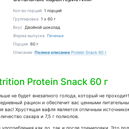
Кол-во порций
1 порций
Группировка
1 x 60 г
Вкус
Двойной шоколад
Форма выпуска
Печенье
Порция
60 г
Описание
Полное описание
Protein Snack 60 г
rition Protein Snack 60 г
ше не будет внезапного голода, который не проходит! 
едневный рацион и обеспечит вас ценными питательны
я вас! Хрустящая вафля является отличным источнико
личество сахара и 7,5 г полиолов.
 употребления как до, так и после тренировки. Это 