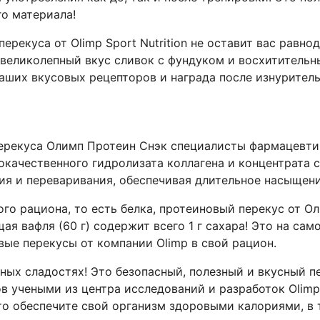
о материала!
перекуса от Olimp Sport Nutrition не оставит вас рав
великолепный вкус сливок с фундуком и восхитительн
ваших вкусовых рецепторов и награда после изнурител
рекуса Олимп Протеин Снэк специалисты фармацевтиче
качественного гидролизата коллагена и концентрата 
ия и переваривания, обеспечивая длительное насыщен
го рациона, то есть белка, протеиновый перекус от 
ая вафля (60 г) содержит всего 1 г сахара! Это на само
вые перекусы от компании Olimp в свой рацион.
ных сладостях! Это безопасный, полезный и вкусный 
 учеными из центра исследований и разработок Olimp
то обеспечите свой организм здоровыми калориями, в