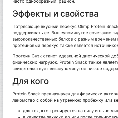
часто однообразный, рацион.
Эффекты и свойства
Потрясающе вкусный перекус Olimp Protein Snac
поддерживать ее. Вышеупомянутое сочетание ги
высококачественных белков с разным временем 
протеиновый перекус также является источником
Протеин Снэк станет идеальной диетической доб
физических нагрузок. Protein Snack также явля
свидетельствует вышеупомянутое низкое содерж
Для кого
Protein Snack предназначен для физически актив
лакомство с собой на утреннюю пробежку или в
для тех, кто тренируется на силу и выносли
в качестве закуски до или после тренировк