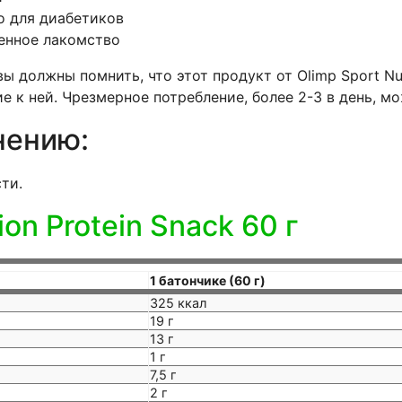
о для диабетиков
енное лакомство
ы должны помнить, что этот продукт от Olimp Sport Nu
е к ней. Чрезмерное потребление, более 2-3 в день, м
нению:
ти.
ion Protein Snack 60 г
1 батончике (60 г)
325 ккал
19 г
13 г
1 г
7,5 г
2 г