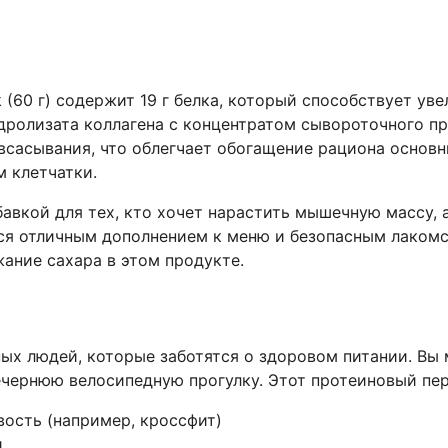
k (60 г) содержит 19 г белка, который способствует у
дролизата коллагена с концентратом сывороточного п
всасывания, что облегчает обогащение рациона основ
 клетчатки.
авкой для тех, кто хочет нарастить мышечную массу, а
ется отличным дополнением к меню и безопасным лаком
ание сахара в этом продукте.
ных людей, которые заботятся о здоровом питании. Вы
ечернюю велосипедную прогулку. Этот протеиновый пе
вость (например, кроссфит)
и