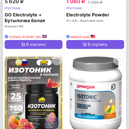
5 620
1 080
q
q
1 350
q
Изотоник
Изотоник
GO Electrolyte +
Electrolyte Powder
Бутылочка белая
15 х 6,8 г, Фруктовый пунш
Апельсин №3
SCIENCE IN SPORT (SiS)
MAXLER (USA)
В корзину
В корзину