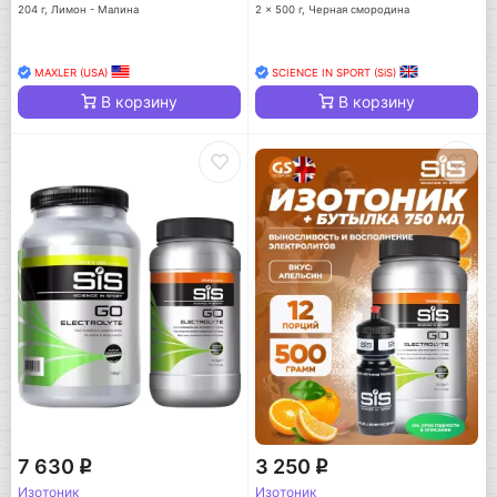
204 г, Лимон - Малина
2 x 500 г, Черная смородина
MAXLER (USA)
SCIENCE IN SPORT (SiS)
В корзину
В корзину
7 630
3 250
q
q
Изотоник
Изотоник