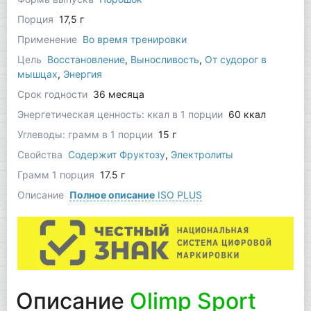
Порция
17,5 г
Применение
Во время тренировки
Цель
Восстановление
,
Выносливость
,
От судорог в
мышцах
,
Энергия
Срок годности
36 месяца
Энергетическая ценность: ккал в 1 порции
60 ккал
Углеводы: грамм в 1 порции
15 г
Свойства
Содержит Фруктозу
,
Электролиты
Грамм 1 порция
17.5 г
Описание
Полное описание
ISO PLUS
Описание
Olimp Sport