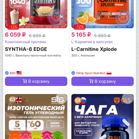
-12%
-12%
6 059
5 165
q
q
6 886
5 869
q
q
Комплексный протеин
L-Карнитин в капсулах
SYNTHA-6 EDGE
L-Carnitine Xplode
1040 г, Ванильно-молочный коктейль
300 г, Апельсин
BSN
Olimp Sport Nutrition
В корзину
В корзину