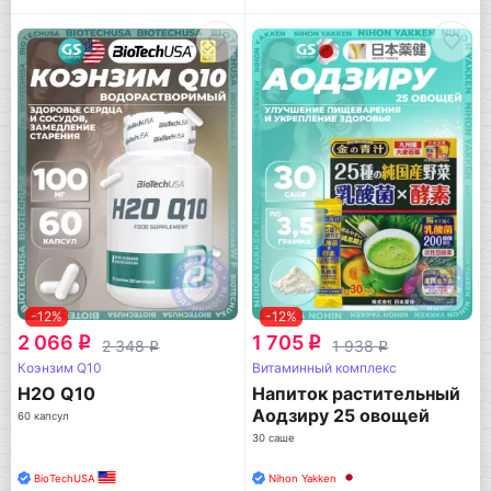
-12%
-12%
2 066
1 705
q
q
2 348
1 938
q
q
Коэнзим Q10
Витаминный комплекс
H2O Q10
Напиток растительный
Аодзиру 25 овощей
60 капсул
30 саше
BioTechUSA
Nihon Yakken