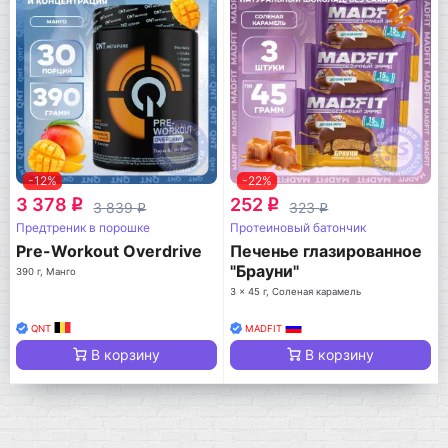
-12%
-22%
3 378
252
q
q
3 839
323
q
q
Предтреник в порошке
Протеиновый батончик
Pre-Workout Overdrive
Печенье глазированное
"Брауни"
390 г, Манго
3 x 45 г, Соленая карамель
QNT
MADFIT
В корзину
В корзину