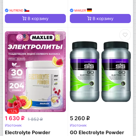
NUTREND
MAXLER
В корзину
В корзину
-12%
1 630
5 260
q
q
1 852
q
Изотоник
Изотоник
Electrolyte Powder
GO Electrolyte Powder