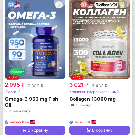
-12%
-12%
2 095
3 021
q
q
2 380
3 433
q
q
Омега-3
Коллаген гидролизованный
Omega-3 950 mg Fish
Collagen 13000 mg
Oil
300 г, Лимонад
90 гелевых капсул
Puritan's Pride
BioTechUSA
В корзину
В корзину