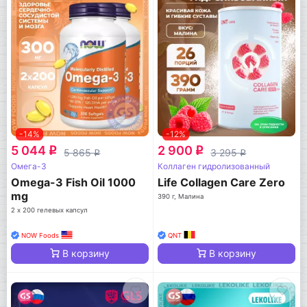
-14%
-12%
5 044
2 900
q
q
5 865
3 295
q
q
Омега-3
Коллаген гидролизованный
Omega-3 Fish Oil 1000
Life Collagen Care Zero
mg
390 г, Малина
2 х 200 гелевых капсул
NOW Foods
QNT
В корзину
В корзину