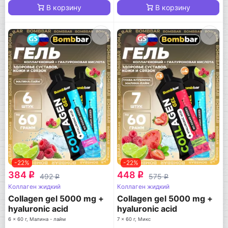
В корзину
В корзину
-22%
-22%
384
448
q
q
492
575
q
q
Коллаген жидкий
Коллаген жидкий
Collagen gel 5000 mg +
Collagen gel 5000 mg +
hyaluronic acid
hyaluronic acid
6 x 60 г, Малина - лайм
7 x 60 г, Микс