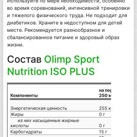
Используйте по мере необходимости, особенно
во время соревнований, интенсивной тренировки
и тяжелого физического труда. Не подходит для
диабетиков. Храните в недоступном для детей
месте. Рекомендуется разнообразное и
сбалансированное питание и здоровый образ
жизни.
Состав
Olimp Sport
Nutrition ISO PLUS
на порцию (17,5 г
Компоненты
250 мл воды)
Энергетическая ценность
255 кДж/ 60 кка
Жиры
0 г
из них насыщенные жирные
кислоты
0 г
Карбогидраты
15 г