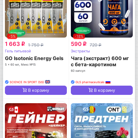
-5%
-18%
1 663
590
q
q
1 750
720
q
q
Гель питьевой
Экстракты
GO Isotonic Energy Gels
Чага (экстракт) 600 мг
с бета-каротином
5 x 60 мл, Микс №15
60 капсул
SCIENCE IN SPORT (SiS)
GLS pharmaceuticals
В корзину
В корзину