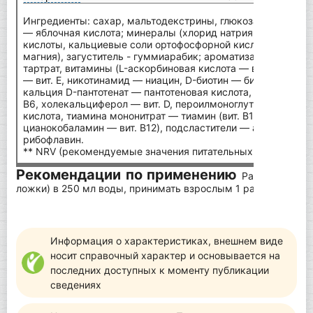
Ингредиенты: сахар, мальтодекстрины, глюкоза, фруктоза,
— яблочная кислота; минералы (хлорид натрия, калиевые 
кислоты, кальциевые соли ортофосфорной кислоты, цитрат 
магния), загуститель - гуммиарабик; ароматизаторы, L-глу
тартрат, витамины (L-аскорбиновая кислота — вит. C, DL-а
— вит. E, никотинамид — ниацин, D-биотин — биотин, ретино
кальция D-пантотенат — пантотеновая кислота, пиридоксин
B6, холекальциферол — вит. D, пероилмоноглутаминовая к
кислота, тиамина мононитрат — тиамин (вит. B1), рибофлави
цианокобаламин — вит. B12), подсластители — ацесулиам K
рибофлавин.
** NRV (рекомендуемые значения питательных веществ).
Рекомендации по применению
Растворить 17
ложки) в 250 мл воды, принимать взрослым 1 раз в день.
Информация о характеристиках, внешнем виде
носит справочный характер и основывается на
последних доступных к моменту публикации
сведениях