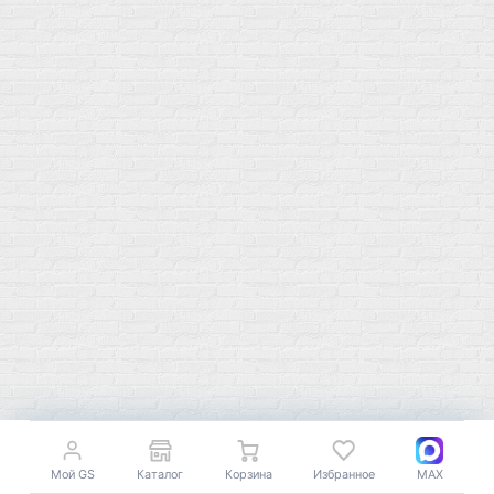
Мой город!
Москва
+7 (495) 108-73-79
+7 (977) 400-45-00
Самовывоз пн-пт 10-19 сб 11-15
г. Москва
ул. Профсоюзная 66c1
Нам 17 лет
Среди наших клиентов Профессионалы, Начинающие, Доктора и
др
Мой GS
Каталог
Корзина
Избранное
MAX