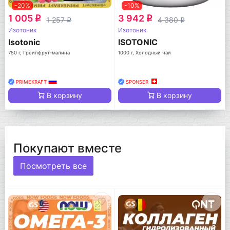
-20%
-10%
1 005
3 942
q
q
1 257
4 380
q
q
Изотоник
Изотоник
Isotonic
ISOTONIC
750 г, Грейпфрут-малина
1000 г, Холодный чай
PRIMEKRAFT
SPONSER
В корзину
В корзину
Покупают вместе
Посмотреть все