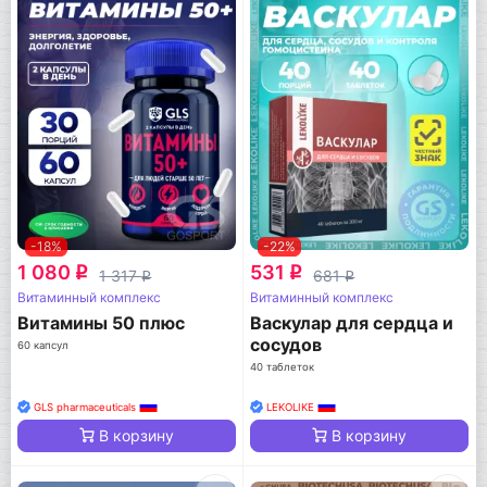
-18%
-22%
1 080
531
q
q
1 317
681
q
q
Витаминный комплекс
Витаминный комплекс
Витамины 50 плюс
Васкулар для сердца и
сосудов
60 капсул
40 таблеток
GLS pharmaceuticals
LEKOLIKE
В корзину
В корзину