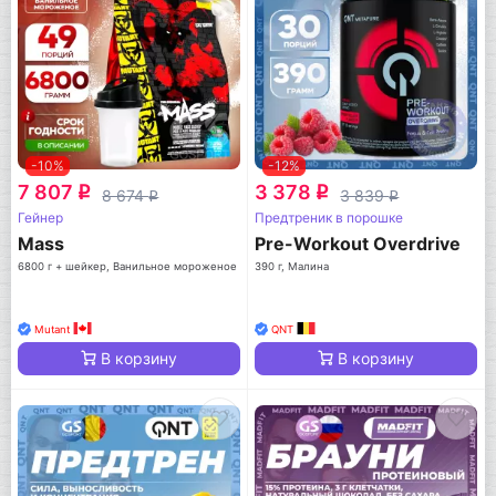
-10%
-12%
7 807
3 378
q
q
8 674
3 839
q
q
Гейнер
Предтреник в порошке
Mass
Pre-Workout Overdrive
6800 г + шейкер, Ванильное мороженое
390 г, Малина
Mutant
QNT
В корзину
В корзину