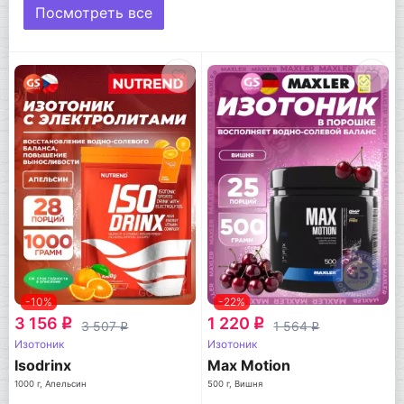
Посмотреть все
-10%
-22%
3 156
1 220
q
q
3 507
1 564
q
q
Изотоник
Изотоник
Isodrinx
Max Motion
1000 г, Апельсин
500 г, Вишня