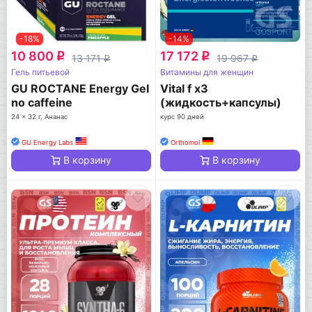
-18%
-14%
10 800
17 172
q
q
13 171
19 967
q
q
Гель питьевой
Витамины для женщин
GU ROCTANE Energy Gel
Vital f x3
no caffeine
(жидкость+капсулы)
24 x 32 г, Ананас
курс 90 дней
GU Energy Labs
Orthomol
В корзину
В корзину