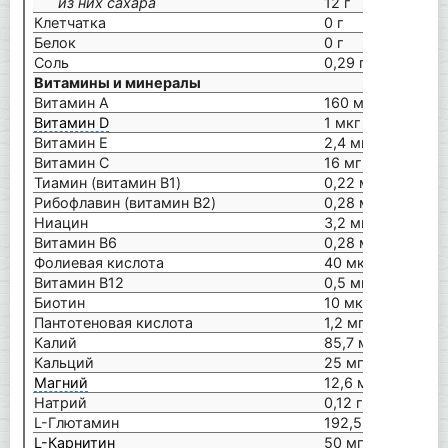
из них сахара
12 г
Клетчатка
0 г
Белок
0 г
Соль
0,29 г
Витамины и минералы
Витамин А
160 мкг (20%**)
Витамин D
1 мкг (20%**)
Витамин E
2,4 мг (20%**)
Витамин С
16 мг (20%**)
Тиамин (витамин B1)
0,22 мг (20%**)
Рибофлавин (витамин B2)
0,28 мг (20%**)
Ниацин
3,2 мг (20%**)
Витамин В6
0,28 мг (20%**)
Фолиевая кислота
40 мкг (20%**)
Витамин В12
0,5 мкг (20%**)
Биотин
10 мкг (20%**)
Пантотеновая кислота
1,2 мг (20%**)
Калий
85,7 мг
Кальций
25 мг
Магний
12,6 мг
Натрий
0,12 г
L-Глютамин
192,5 мг
L-Карнитин
50 мг