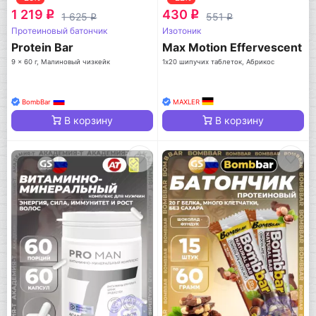
1 219
430
q
q
1 625
551
q
q
Протеиновый батончик
Изотоник
Protein Bar
Max Motion Effervescent
9 x 60 г, Малиновый чизкейк
1х20 шипучих таблеток, Абрикос
BombBar
MAXLER
В корзину
В корзину