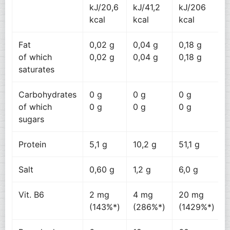
kJ/20,6
kJ/41,2
kJ/206
kcal
kcal
kcal
Fat
0,02 g
0,04 g
0,18 g
of which
0,02 g
0,04 g
0,18 g
saturates
Carbohydrates
0 g
0 g
0 g
of which
0 g
0 g
0 g
sugars
Protein
5,1 g
10,2 g
51,1 g
Salt
0,60 g
1,2 g
6,0 g
Vit. B6
2 mg
4 mg
20 mg
(143%*)
(286%*)
(1429%*)