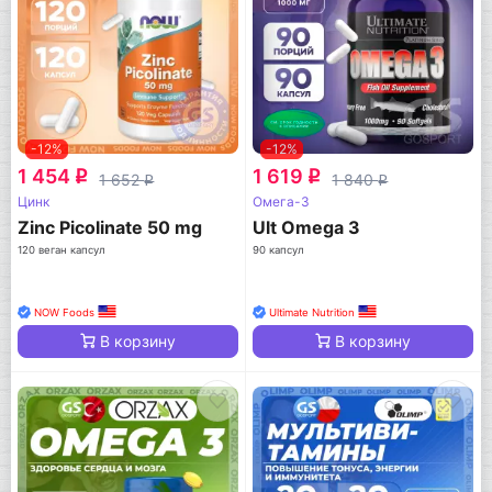
-12%
-12%
1 454
1 619
q
q
1 652
1 840
q
q
Цинк
Омега-3
Zinc Picolinate 50 mg
Ult Omega 3
120 веган капсул
90 капсул
NOW Foods
Ultimate Nutrition
В корзину
В корзину