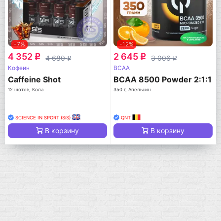
-7%
-12%
4 352
2 645
q
q
4 680
3 006
q
q
Кофеин
BCAA
Caffeine Shot
BCAA 8500 Powder 2:1:1
12 шотов, Кола
350 г, Апельсин
SCIENCE IN SPORT (SiS)
QNT
В корзину
В корзину