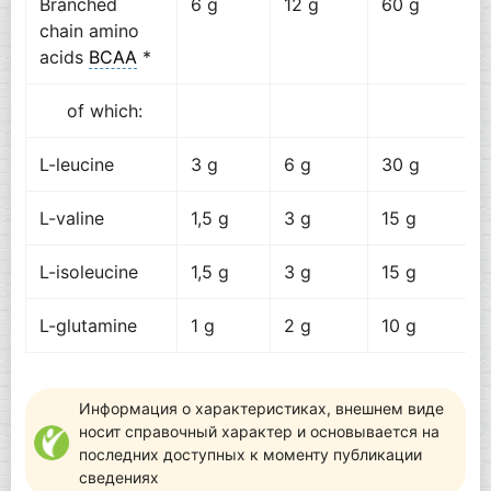
Branched
6 g
12 g
60 g
chain amino
acids
BCAA
*
of which:
L-leucine
3 g
6 g
30 g
L-valine
1,5 g
3 g
15 g
L-isoleucine
1,5 g
3 g
15 g
L-glutamine
1 g
2 g
10 g
Информация о характеристиках, внешнем виде
носит справочный характер и основывается на
последних доступных к моменту публикации
сведениях