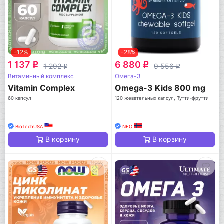
-12%
-28%
1 137
6 880
q
q
1 292
9 556
q
q
Витаминный комплекс
Омега-3
Vitamin Complex
Omega-3 Kids 800 mg
60 капсул
120 жевательных капсул, Тутти-фрутти
BioTechUSA
NFO
В корзину
В корзину