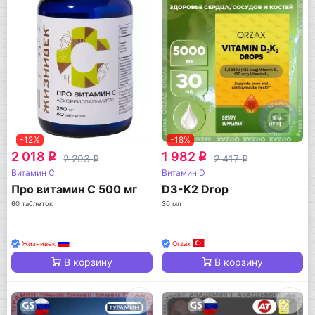
-12%
-18%
2 018
1 982
q
q
2 293
2 417
q
q
Витамин C
Витамин D
Про витамин С 500 мг
D3-K2 Drop
60 таблеток
30 мл
Жизнивек
Orzax
В корзину
В корзину