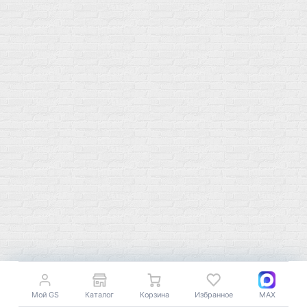
Популярное
Для иммунитета
Протеин
Аминокислоты
BCAA
Антиоксиданты, Q10
Аминокислоты
Для пищеварения
Глютамин
Для иммунитета
Креатин
Экстракты
Для связок и суставов
Витамины
Предтреники
Витаминный комплекс
Гели
Витамин A (ретинол)
Батончики
Витамины группы B
Аргинин-Цитрулин
Витамин D
Послетренировочный комлекс
Фолиевая кислота (B9)
L-Карнитин
Витамины для женщин
Гейнеры
Витамины для мужчин
Изотоники &
Минералы
Электролиты
Основные минералы
Изотоники в порошке
Кальций & магний
Изотоники в таблетках
Железо
Изотонические концентарты
Мой GS
Каталог
Корзина
Избранное
MAX
Кальций