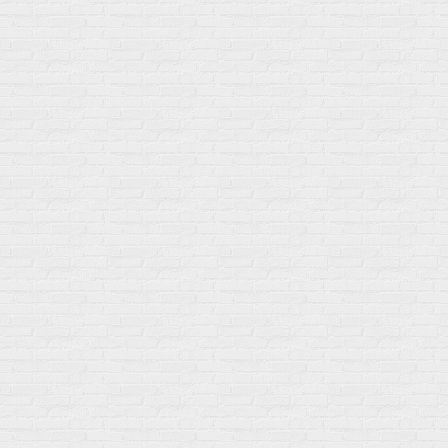
Мой город!
Москва
+7 (495) 108-73-79
+7 (977) 400-45-00
Самовывоз пн-пт 10-19 сб 11-15
г. Москва
ул. Профсоюзная 66c1
Нам 17 лет
Среди наших клиентов Профессионалы, Начинающие, Доктора и
др
Акции
Товары по выгодной цене
sales
@
gosport
.
shop