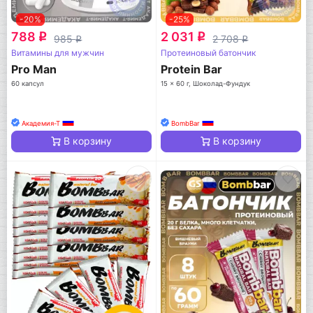
-20%
-25%
788
2 031
q
q
985
2 708
q
q
Витамины для мужчин
Протеиновый батончик
Pro Man
Protein Bar
60 капсул
15 x 60 г, Шоколад-Фундук
Академия-Т
BombBar
В корзину
В корзину