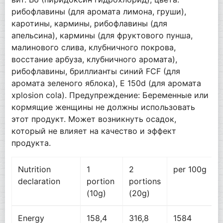
рибофлавины (для аромата лимона, груши),
каротины, кармины, рибофлавины (для
апельсина), кармины (для фруктового пунша,
малинового слива, клубничного покрова,
восстание арбуза, клубничного аромата),
рибофлавины, бриллианты синий FCF (для
аромата зеленого яблока), E 150d (для аромата
xplosion cola). Предупреждение: Беременные или
кормящие женщины не должны использовать
этот продукт. Может возникнуть осадок,
который не влияет на качество и эффект
продукта.
Nutrition
1
2
per 100g
declaration
portion
portions
(10g)
(20g)
Energy
158,4
316,8
1584