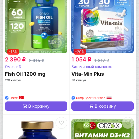
-18%
-20%
2 390
1 054
q
q
2 915
1 317
q
q
Омега-3
Витаминный комплекс
Fish Oil 1200 mg
Vita-Min Plus
120 капсул
30 капсул
Orzax
Olimp Sport Nutrition
В корзину
В корзину