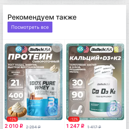
Рекомендуем также
Посмотреть все
-12%
-12%
2 010
1 247
q
q
2 284
1 417
q
q