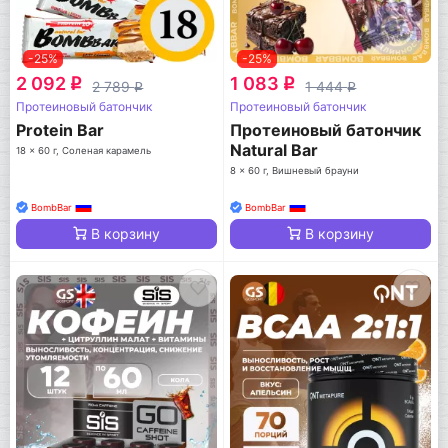
-25%
-25%
2 092
1 083
q
q
2 789
1 444
q
q
Протеиновый батончик
Протеиновый батончик
Protein Bar
Протеиновый батончик
Natural Bar
18 x 60 г, Соленая карамель
8 x 60 г, Вишневый брауни
BombBar
BombBar
В корзину
В корзину