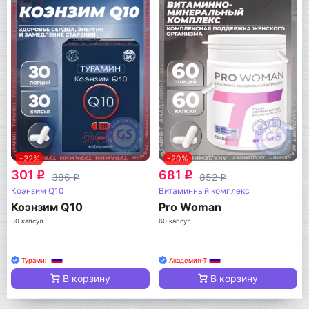
-22%
-20%
301
681
q
q
386
852
q
q
Коэнзим Q10
Витаминный комплекс
Коэнзим Q10
Pro Woman
30 капсул
60 капсул
Турамин
Академия-Т
В корзину
В корзину