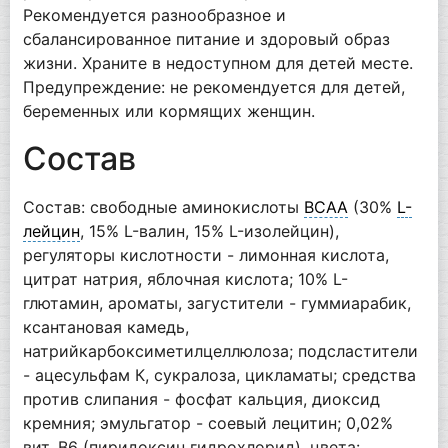
Рекомендуется разнообразное и
сбалансированное питание и здоровый образ
жизни. Храните в недоступном для детей месте.
Предупреждение: не рекомендуется для детей,
беременных или кормящих женщин.
Состав
Состав: свободные аминокислоты
BCAA
(30%
L-
лейцин
, 15% L-валин, 15% L-изолейцин),
регуляторы кислотности - лимонная кислота,
цитрат натрия, яблочная кислота; 10% L-
глютамин, ароматы, загустители - гуммиарабик,
ксантановая камедь,
натрийкарбоксиметилцеллюлоза; подсластители
- ацесульфам К, сукралоза, цикламаты; средства
против слипания - фосфат кальция, диоксид
кремния; эмульгатор - соевый лецитин; 0,02%
вит. B6 (пиридоксин гидрохлорид), цвета: