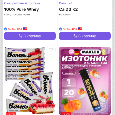
Сывороточный протеин
Кальций
100% Pure Whey
Ca D3 K2
400 г, Печенье-крем
90 капсул
BioTechUSA
BioTechUSA
В корзину
В корзину
-25%
-22%