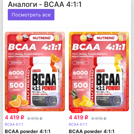
Аналоги - BCAA 4:1:1
Посмотреть все
-10%
-10%
4 419
4 419
q
q
4 910
4 910
q
q
BCAA 4:1:1
BCAA 4:1:1
BCAA powder 4:1:1
BCAA powder 4:1:1