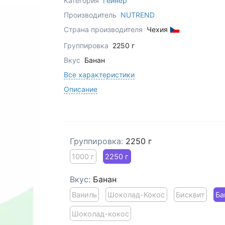
Категория
Гейнер
Производитель
NUTREND
Страна производителя
Чехия
Группировка
2250 г
Вкус
Банан
Все характеристики
Описание
Группировка:
2250 г
1000 г
2250 г
Вкус:
Банан
Ваниль
Шоколад-Кокос
Бисквит
Ба
Шоколад-кокос