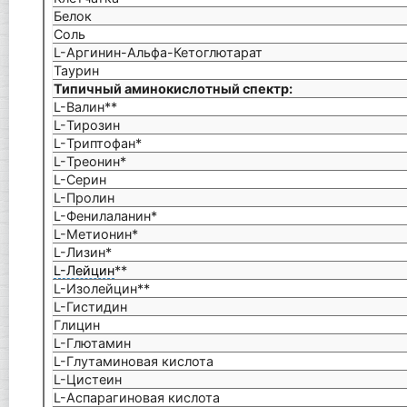
Белок
Соль
L-Аргинин-Альфа-Кетоглютарат
Таурин
Типичный аминокислотный спектр:
L-Валин**
L-Тирозин
L-Триптофан*
L-Треонин*
L-Серин
L-Пролин
L-Фенилаланин*
L-Метионин*
L-Лизин*
L-Лейцин
**
L-Изолейцин**
L-Гистидин
Глицин
L-Глютамин
L-Глутаминовая кислота
L-Цистеин
L-Аспарагиновая кислота