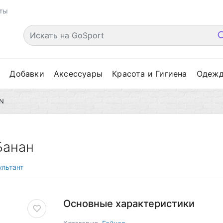
ты
е
Добавки
Аксессуары
Красота и Гигиена
Одеж
N
Банан
льтант
Основные характеристики