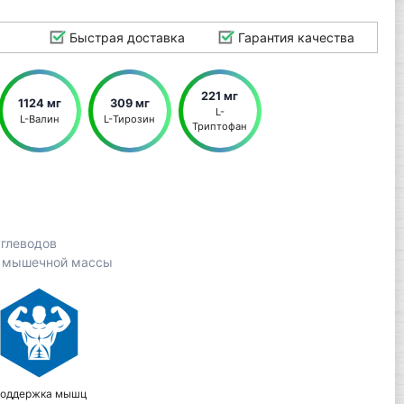
Быстрая доставка
Гарантия качества
221 мг
1124 мг
309 мг
L-
L-Валин
L-Тирозин
Триптофан
углеводов
я мышечной массы
оддержка мышц