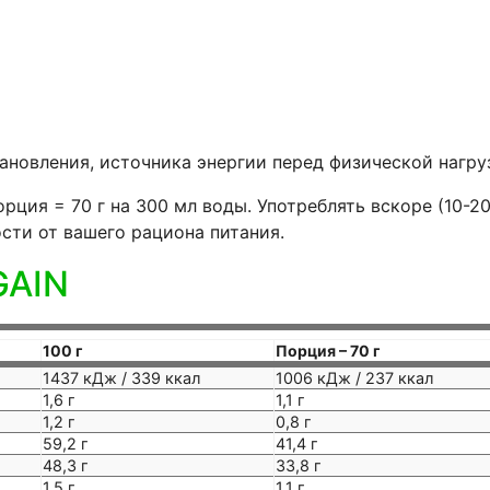
новления, источника энергии перед физической нагру
ция = 70 г на 300 мл воды. Употреблять вскоре (10-20
ости от вашего рациона питания.
GAIN
100 г
Порция – 70 г
1437 кДж / 339 ккал
1006 кДж / 237 ккал
1,6 г
1,1 г
1,2 г
0,8 г
59,2 г
41,4 г
48,3 г
33,8 г
1,5 г
1,1 г