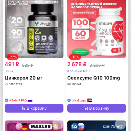
-22%
-18%
491
2 678
q
q
629
3 266
q
q
Цинк
Коэнзим Q10
Цинкорол 20 мг
Coenzyme Q10 100mg
90 таблеток
60 капсул
VITAMIR PRO
UltraSupps
В корзину
В корзину