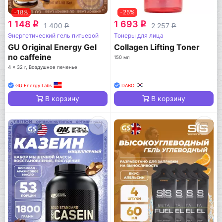
-18%
-25%
1 148
1 693
q
q
1 400
2 257
q
q
Энергетический гель питьевой
Тонеры для лица
GU Original Energy Gel
Collagen Lifting Toner
no caffeine
150 мл
4 x 32 г, Воздушное печенье
GU Energy Labs
DABO
В корзину
В корзину