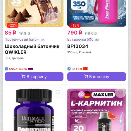
-22%
-18%
85
790
q
q
109
963
q
q
Протеиновый батончик
Бутылочки 500 мл
Шоколадный батончик
BF13034
QWIKLER
350 мл, Розовый
35 г, Трюфель
SNAQ FABRIQ
Be First
В корзину
В корзину