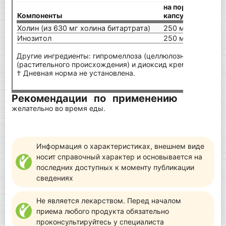
на порцию (1
Компоненты
капсула)
Холин (из 630 мг холина битартрата)
250 мг
Инозитол
250 мг
Другие ингредиенты: гипромеллоза (целлюлозная капсула),
(растительного происхождения) и диоксид кремния.
† Дневная норма не установлена.
Рекомендации по применению
Принимать
желательно во время еды.
Информация о характеристиках, внешнем виде
носит справочный характер и основывается на
последних доступных к моменту публикации
сведениях
Не является лекарством. Перед началом
приема любого продукта обязательно
проконсультируйтесь у специалиста