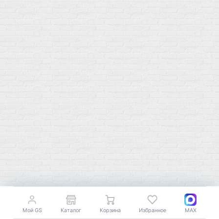
Мой город!
Москва
+7 (495) 108-73-79
+7 (977) 400-45-00
Самовывоз пн-пт 10-19 сб 11-15
г. Москва
ул. Профсоюзная 66c1
Нам 17 лет
Среди наших клиентов Профессионалы, Начинающие, Доктора и
др
Акции
Товары по выгодной цене
Мой GS
Каталог
Корзина
Избранное
MAX