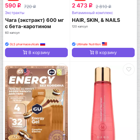
590
2 473
q
q
720
2 810
q
q
Экстракты
Витаминный комплекс
Чага (экстракт) 600 мг
HAIR, SKIN, & NAILS
с бета-каротином
120 капсул
60 капсул
GLS pharmaceuticals
Ultimate Nutrition
В корзину
В корзину