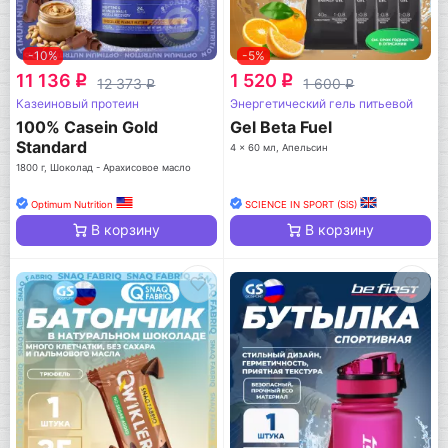
-10%
-5%
11 136
1 520
q
q
12 373
1 600
q
q
Казеиновый протеин
Энергетический гель питьевой
100% Casein Gold
Gel Beta Fuel
Standard
4 x 60 мл, Апельсин
1800 г, Шоколад - Арахисовое масло
Optimum Nutrition
SCIENCE IN SPORT (SiS)
В корзину
В корзину