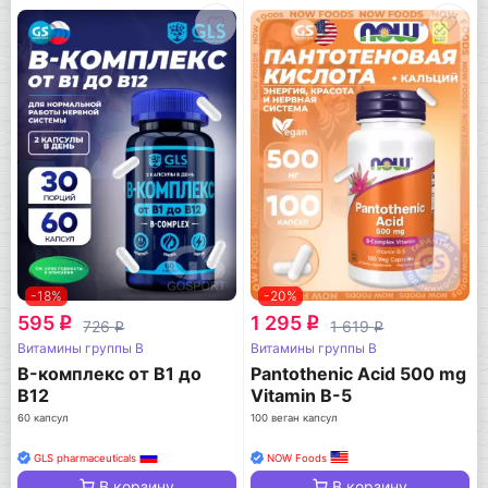
-18%
-20%
595
1 295
q
q
726
1 619
q
q
Витамины группы B
Витамины группы B
B-комплекс от B1 до
Pantothenic Acid 500 mg
B12
Vitamin B-5
60 капсул
100 веган капсул
GLS pharmaceuticals
NOW Foods
В корзину
В корзину