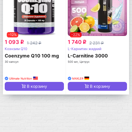
-12%
-22%
1 093
1 740
q
q
1 242
2 231
q
q
Коэнзим Q10
L-Карнитин жидкий
Coenzyme Q10 100 mg
L-Carnitine 3000
30 капсул
500 мл, Цитрус
Ultimate Nutrition
MAXLER
В корзину
В корзину