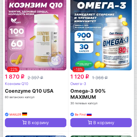
-22%
-18%
1 870
1 120
q
q
2 397
1 366
q
q
Коэнзим Q10
Омега-3
Coenzyme Q10 USA
Omega-3 90%
MAXIMUM
60 веганских капсул
CONCENTRATION
30 гелевых капсул
MAXLER
Be First
В корзину
В корзину