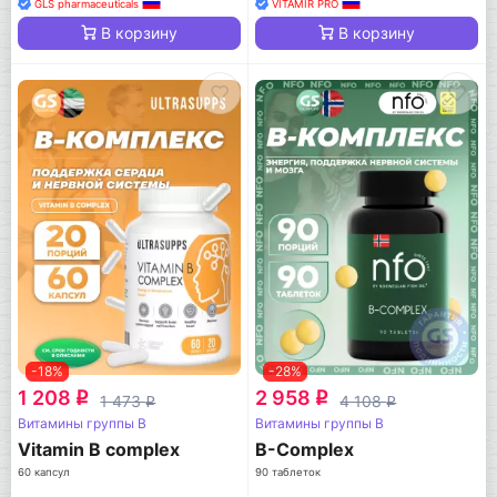
GLS pharmaceuticals
VITAMIR PRO
В корзину
В корзину
-18%
-28%
1 208
2 958
q
q
1 473
4 108
q
q
Витамины группы B
Витамины группы B
Vitamin B complex
B-Complex
60 капсул
90 таблеток