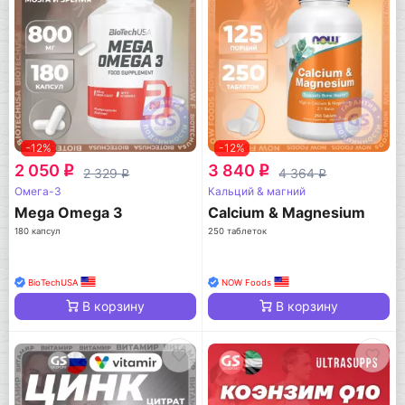
-12%
-12%
2 050
3 840
q
q
2 329
4 364
q
q
Омега-3
Кальций & магний
Mega Omega 3
Calcium & Magnesium
180 капсул
250 таблеток
BioTechUSA
NOW Foods
В корзину
В корзину