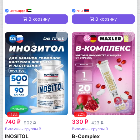
UltraSupps
NFO
В корзину
В корзину
-18%
-22%
740
330
q
q
902
423
q
q
Витамины группы B
Витамины группы B
INOSITOL
B-Complex