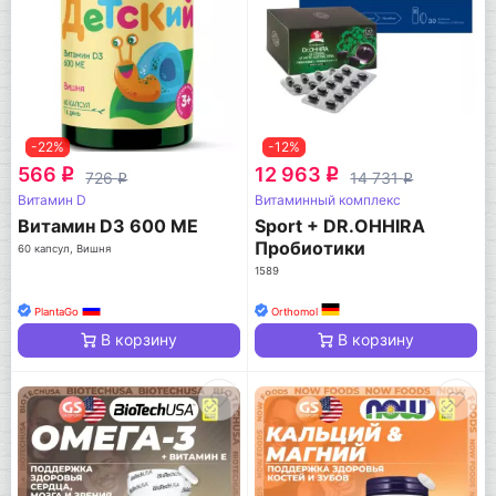
-22%
-12%
566
12 963
q
q
726
14 731
q
q
Витамин D
Витаминный комплекс
Витамин D3 600 МЕ
Sport + DR.OHHIRA
Пробиотики
60 капсул, Вишня
1589
PlantaGo
Orthomol
В корзину
В корзину