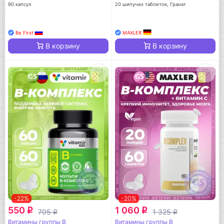
90 капсул
20 шипучих таблеток, Гранат
Be First
MAXLER
В корзину
В корзину
-22%
-20%
550
1 060
q
q
705
1 325
q
q
Витамины группы B
Витамины группы B