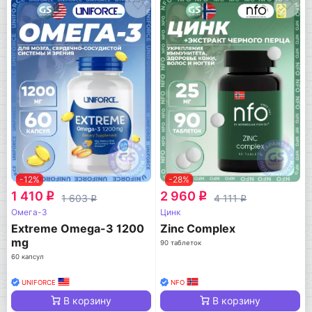
-12%
-28%
1 410
2 960
q
q
1 603
4 111
q
q
Омега-3
Цинк
Extreme Omega-3 1200
Zinc Complex
mg
90 таблеток
60 капсул
UNIFORCE
NFO
В корзину
В корзину