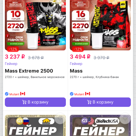
-12%
-12%
3 237
3 494
q
q
3 678
3 970
q
q
Гейнер
Гейнер
Mass Extreme 2500
Mass
2720 г + шейкер, Ванильное мороженое
2270 г + шейкер, Клубника-банан
Mutant
Mutant
В корзину
В корзину