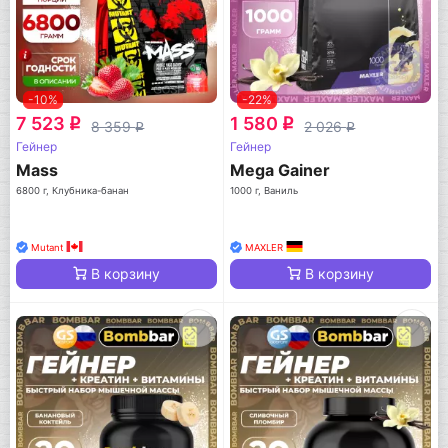
-10%
-22%
7 523
1 580
q
q
8 359
2 026
q
q
Гейнер
Гейнер
Mass
Mega Gainer
6800 г, Клубника-банан
1000 г, Ваниль
Mutant
MAXLER
В корзину
В корзину