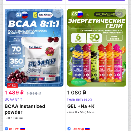
-18%
1 489
1 080
q
q
1 816
q
BCAA 8:1:1
Гель питьевой
BCAA Instantized
GEL +Na +K
powder
саше 6 x 50 г, Микс
350 г, Вишня
Be First
Powerup