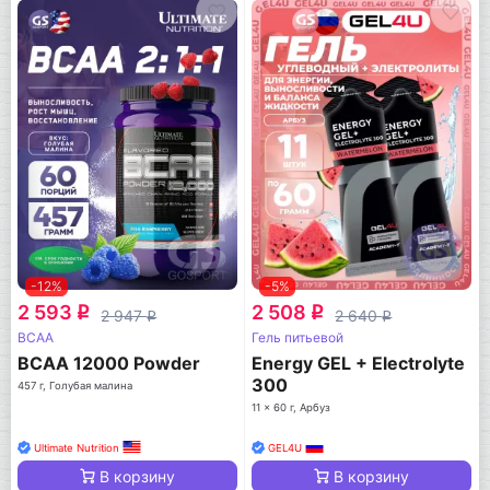
-12%
-5%
2 593
2 508
q
q
2 947
2 640
q
q
BCAA
Гель питьевой
BCAA 12000 Powder
Energy GEL + Electrolyte
300
457 г, Голубая малина
11 x 60 г, Арбуз
Ultimate Nutrition
GEL4U
В корзину
В корзину