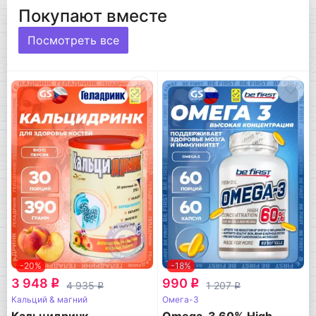
Покупают вместе
Посмотреть все
-20%
-18%
3 948
990
q
q
4 935
1 207
q
q
Кальций & магний
Омега-3
Кальцидринк
Omega-3 60% High