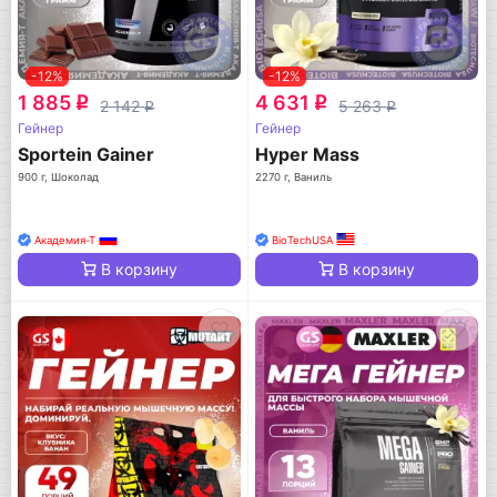
-12%
-12%
1 885
4 631
q
q
2 142
5 263
q
q
Гейнер
Гейнер
Sportein Gainer
Hyper Mass
900 г, Шоколад
2270 г, Ваниль
Академия-Т
BioTechUSA
В корзину
В корзину