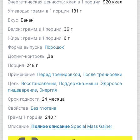
Энергетическая ценность: ккал в 1 порции
920 ккал
Углеводы: грамм в 1 порции
181 г
Вкус
Банан
Белок: грамм в 1 порции
36 г
Жиры: грамм в 1 порции
6 г
Форма выпуска
Порошок
Допинг-контроль
Да
Порция
248 г
Применение
Перед тренировкой
,
После тренировки
Цель
Восстановление
,
Поддержка мышц
,
Здоровое
пищеварение
,
Энергия
Срок годности
24 месяца
Свойства
Без глютена
Грамм 1 порция
240 г
Описание
Полное описание
Special Mass Gainer