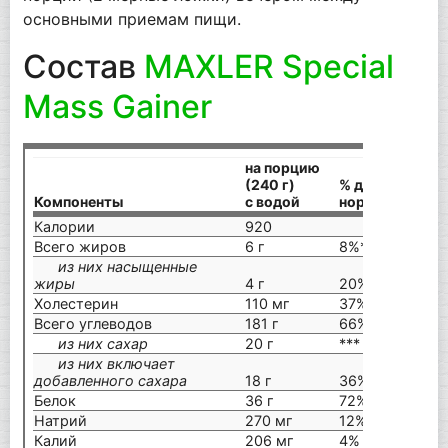
основными приемам пищи.
Состав
MAXLER Special
Mass Gainer
на порцию
на
(240 г)
% дневной
(2
Компоненты
с водой
нормы
с 
Калории
920
11
Всего жиров
6 г
8%**
12
из них насыщенные
жиры
4 г
20%**
8 
Холестерин
110 мг
37%
14
Всего углеводов
181 г
66%**
21
из них сахар
20 г
***
50
из них включает
добавленного сахара
18 г
36%
18
Белок
36 г
72%**
57
Натрий
270 мг
12%
54
Калий
206 мг
4%
11