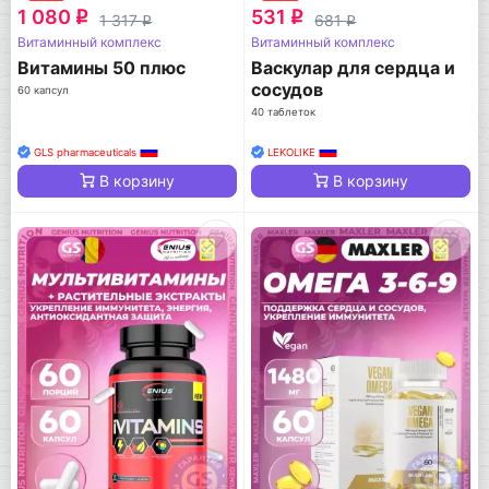
1 080
531
q
q
1 317
681
q
q
Витаминный комплекс
Витаминный комплекс
Витамины 50 плюс
Васкулар для сердца и
сосудов
60 капсул
40 таблеток
GLS pharmaceuticals
LEKOLIKE
В корзину
В корзину