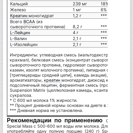
Кальций
239 мг
18%
10
Железо
1 мг
6%
1 
Креатин
моногидрат
1,2 г
***
1,2
Всего
ВСАА
(из
сывороточного протеина)
8,2 г
***
12
L-Лейцин
4 г
***
5,
L-Валин
2,1 г
***
3,
L-Изолейцин
2,1 г
***
3,1
Ингредиенты: углеводная смесь (мальтодекстрин, фруктоз
крахмал), белковая смесь (концентрат сывороточного прот
сывороточного протеина, гидролизат сывороточного проте
казеин, изолят молочного протеина), липидная смесь (мас
[триглицериды средней цепи], камедь акации), натуральн
ароматизаторы,
креатин
моногидрат, диоксид кремния, со
подсолнечный лецитин, ферментная смесь (протеаза, амила
Suspension Matrix (целлюлозная камедь, ксантановая камед
сукралоза.
* C 600 мл молока 1% жирности.
** Процент дневной нормы основан на диете в 2000 калори
*** Дневная норма не установлена.
Рекомендации по применению
Смешайте 4
Special Mass с 500-600 мл воды или молока. Для достижен
употребляйте одну полную порцию (240 г) Special Mass 