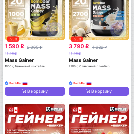
-23%
-23%
1 590
3 790
q
q
2 065
4 922
q
q
Гейнер
Гейнер
Mass Gainer
Mass Gainer
1000 г, Банановый коктейль
2700 г, Сливочный пломбир
BombBar
BombBar
В корзину
В корзину