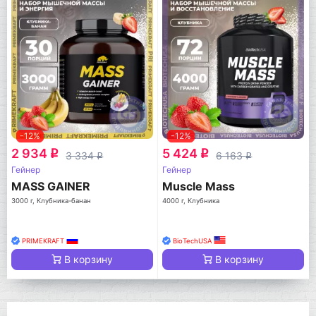
-12%
-12%
2 934
5 424
q
q
3 334
6 163
q
q
Гейнер
Гейнер
MASS GAINER
Muscle Mass
3000 г, Клубника-банан
4000 г, Клубника
PRIMEKRAFT
BioTechUSA
В корзину
В корзину