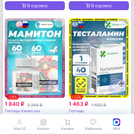
В корзину
В корзину
-18%
-12%
1 840
1 463
q
q
2 244
1 662
q
q
Пептиды Хавинсона
Пептиды
Мамитон (Mamiton)
Тесталамин
60 капсул
40 таблеток
Мой GS
Каталог
Корзина
Избранное
MAX