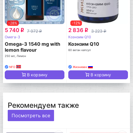
-28%
-12%
5 740
2 836
q
q
7 972
3 223
q
q
Омега-3
Коэнзим Q10
Omega-3 1540 mg with
Коэнзим Q10
lemon flavour
60 веган капсул
250 мл, Лимон
NFO
Жизнивек
В корзину
В корзину
Рекомендуем также
Посмотреть все