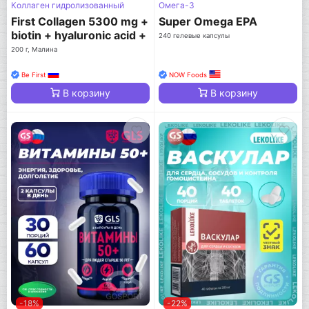
Коллаген гидролизованный
Омега-3
First Collagen 5300 mg +
Super Omega EPA
biotin + hyaluronic acid +
240 гелевые капсулы
vitamin C
200 г, Малина
Be First
NOW Foods
В корзину
В корзину
-18%
-22%