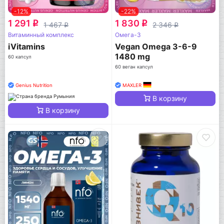
-12%
-22%
1 291
1 830
q
q
1 467
2 346
q
q
Витаминный комплекс
Омега-3
iVitamins
Vegan Omega 3-6-9
1480 mg
60 капсул
60 веган капсул
Genius Nutrition
MAXLER
В корзину
В корзину