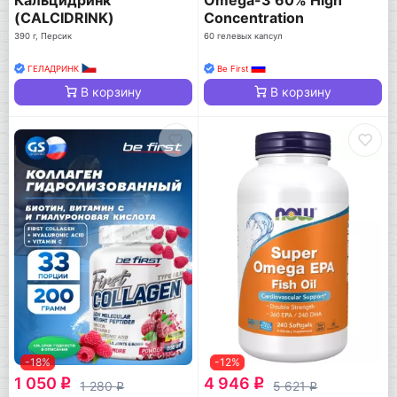
(CALCIDRINK)
Concentration
390 г, Персик
60 гелевых капсул
ГЕЛАДРИНК
Be First
В корзину
В корзину
-18%
-12%
1 050
4 946
q
q
1 280
5 621
q
q