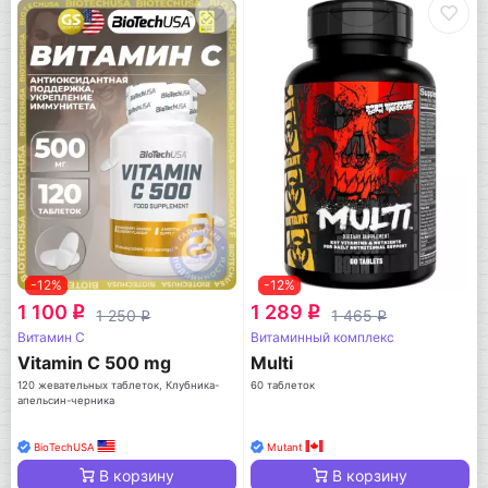
-12%
-12%
1 100
1 289
q
q
1 250
1 465
q
q
Витамин C
Витаминный комплекс
Vitamin C 500 mg
Multi
120 жевательных таблеток, Клубника-
60 таблеток
апельсин-черника
BioTechUSA
Mutant
В корзину
В корзину