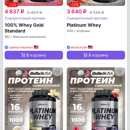
-12%
-12%
4 837
3 640
q
q
5 497
4 136
q
q
Сывороточный протеин
Сывороточный протеин
100% Whey Gold
Platinum Whey
Standard
1000 г, Клубника
682 г, Ванильное мороженое
Optimum Nutrition
BioTechUSA
В корзину
В корзину