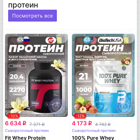
протеин
Посмотреть все
-10%
-12%
6 634
4 173
q
q
7 371
4 742
q
q
Сывороточный протеин
Сывороточный протеин
Fit Whey Protein
100% Pure Whey