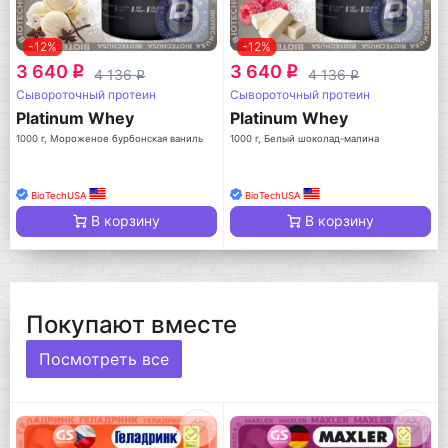
-12%
-12%
3 640
3 640
q
q
4 136
4 136
q
q
Сывороточный протеин
Сывороточный протеин
Platinum Whey
Platinum Whey
1000 г, Мороженое бурбонская ваниль
1000 г, Белый шоколад-малина
BioTechUSA
BioTechUSA
В корзину
В корзину
Покупают вместе
Посмотреть все