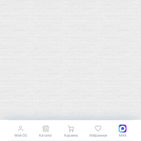
Мой город!
Москва
+7 (495) 108-73-79
+7 (977) 400-45-00
Самовывоз пн-пт 10-19 сб 11-15
г. Москва
ул. Профсоюзная 66c1
Нам 17 лет
Мой GS
Каталог
Корзина
Избранное
MAX
Среди наших клиентов Профессионалы, Начинающие, Доктора и