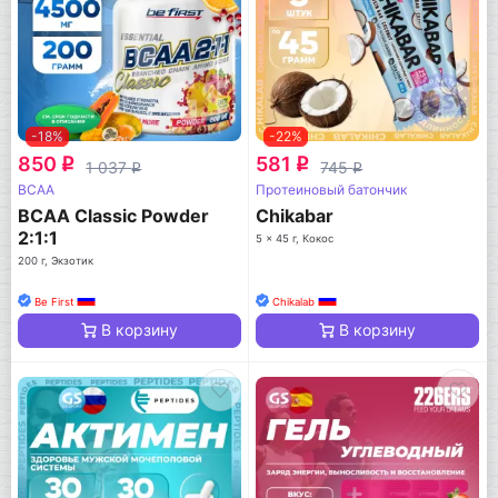
-18%
-22%
850
581
q
q
1 037
745
q
q
BCAA
Протеиновый батончик
BCAA Classic Powder
Chikabar
2:1:1
5 x 45 г, Кокос
200 г, Экзотик
Be First
Chikalab
В корзину
В корзину