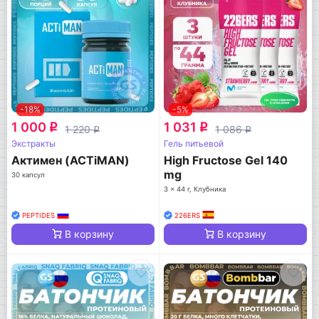
-18%
-5%
1 000
1 031
q
q
1 220
1 086
q
q
Экстракты
Гель питьевой
Актимен (ACTiMAN)
High Fructose Gel 140
mg
30 капсул
3 x 44 г, Клубника
PEPTIDES
226ERS
В корзину
В корзину