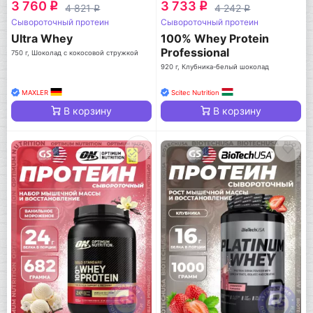
3 760
3 733
q
q
4 821
4 242
q
q
Сывороточный протеин
Сывороточный протеин
Ultra Whey
100% Whey Protein
Professional
750 г, Шоколад с кокосовой стружкой
920 г, Клубника-белый шоколад
MAXLER
Scitec Nutrition
В корзину
В корзину