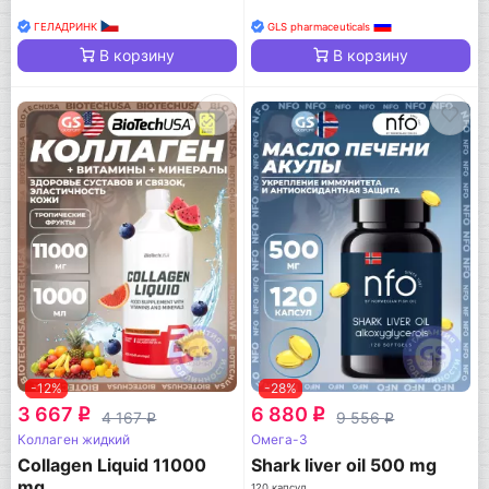
ГЕЛАДРИНК
GLS pharmaceuticals
В корзину
В корзину
-12%
-28%
3 667
6 880
q
q
4 167
9 556
q
q
Коллаген жидкий
Омега-3
Collagen Liquid 11000
Shark liver oil 500 mg
mg
120 капсул