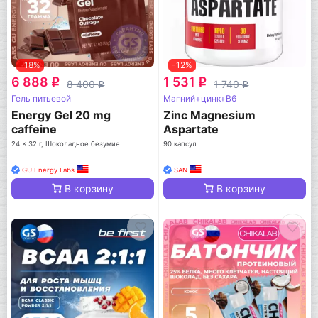
-18%
-12%
6 888
1 531
q
q
8 400
1 740
q
q
Гель питьевой
Магний+цинк+B6
Energy Gel 20 mg
Zinc Magnesium
caffeine
Aspartate
24 x 32 г, Шоколадное безумие
90 капсул
GU Energy Labs
SAN
В корзину
В корзину