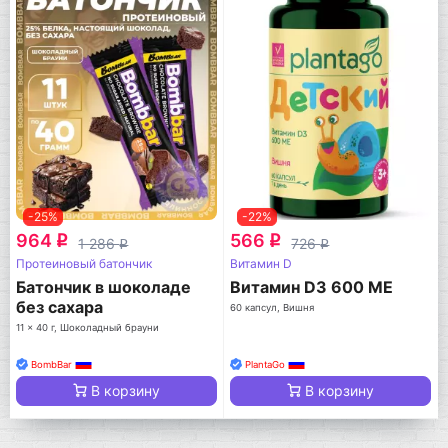
-25%
-22%
964
566
q
q
1 286
726
q
q
Протеиновый батончик
Витамин D
Батончик в шоколаде
Витамин D3 600 МЕ
без сахара
60 капсул, Вишня
11 x 40 г, Шоколадный брауни
BombBar
PlantaGo
В корзину
В корзину