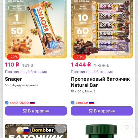
-22%
-20%
110
1 444
q
q
141
1 805
q
q
Протеиновый батончик
Протеиновый батончик
Snaqer
Протеиновый батончик
Natural Bar
50 г, Фундук-карамель
10 x 60 г, Микс 5
SNAQ FABRIQ
BombBar
В корзину
В корзину