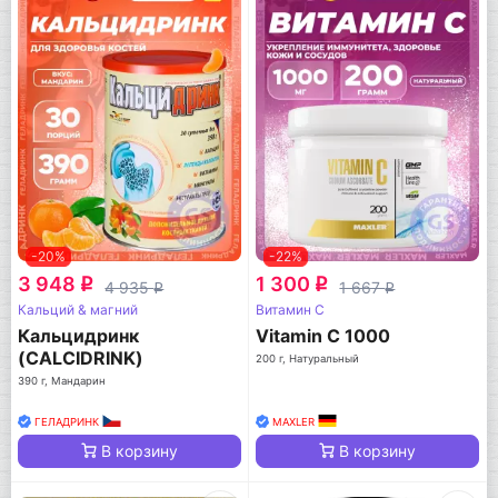
-20%
-22%
3 948
1 300
q
q
4 935
1 667
q
q
Кальций & магний
Витамин C
Кальцидринк
Vitamin C 1000
(CALCIDRINK)
200 г, Натуральный
390 г, Мандарин
ГЕЛАДРИНК
MAXLER
В корзину
В корзину