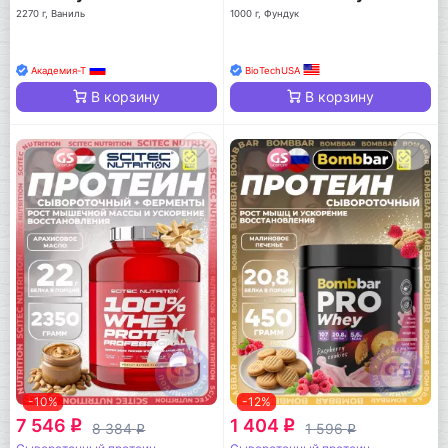
2270 г, Ваниль
1000 г, Фундук
Академия-Т
BioTechUSA
В корзину
В корзину
-10%
-12%
7 546
1 404
q
q
8 384
1 596
q
q