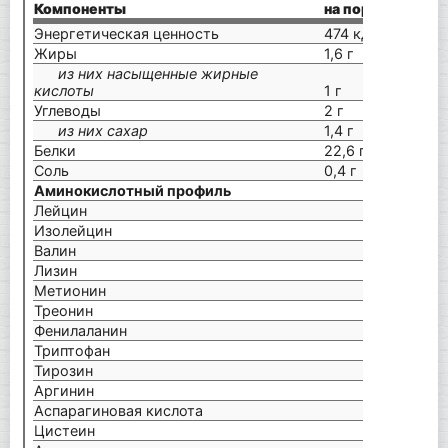
Компоненты
на порцию (30 г)
Энергетическая ценность
474 кДж/112 кка
Жиры
1,6 г
из них насыщенные жирные
кислоты
1 г
Углеводы
2 г
из них сахар
1,4 г
Белки
22,6 г
Соль
0,4 г
Аминокислотный профиль
Лейцин
Изолейцин
Валин
Лизин
Метионин
Треонин
Фенилаланин
Триптофан
Тирозин
Аргинин
Аспарагиновая кислота
Цистеин