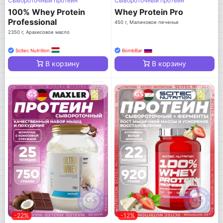
Сывороточный протеин
Сывороточный протеин
100% Whey Protein
Whey Protein Pro
Professional
450 г, Малиновое печенье
2350 г, Арахисовое масло
Scitec Nutrition
BombBar
В корзину
В корзину
-22%
-12%