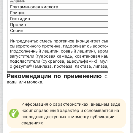
Аланин
Глутаминовая кислота
Глицин
Гистидин
Пролин
Серин
Ингредиенты: смесь протеинов (концентрат сывороточного 
сывороточного протеина, гидролизат сывороточного протеи
(подсолнечный лецитин, соевый лецитин), ароматизатор, хл
загустители (гуаровая камедь, ксантановая камедь, целлю
подсластители (сукралоза, ацесульфам-к), мультифермен
digezyme® (амилаза, протеаза, лактаза, липаза, целлюлаза)
Рекомендации по применению
Смешайте 1 
воды или молока.
Информация о характеристиках, внешнем виде
носит справочный характер и основывается на
последних доступных к моменту публикации
сведениях