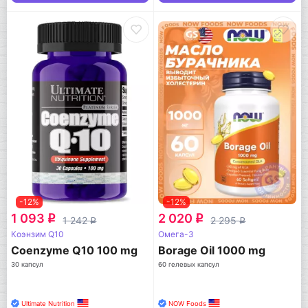
-12%
-12%
1 093
2 020
q
q
1 242
2 295
q
q
Коэнзим Q10
Омега-3
Coenzyme Q10 100 mg
Borage Oil 1000 mg
30 капсул
60 гелевых капсул
Ultimate Nutrition
NOW Foods