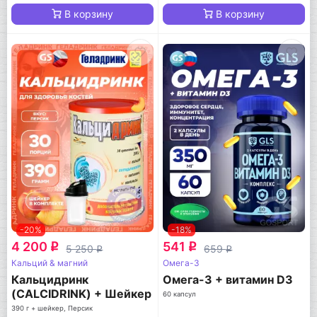
В корзину
В корзину
-20%
-18%
4 200
541
q
q
5 250
659
q
q
Кальций & магний
Омега-3
Кальцидринк
Омега-3 + витамин D3
(CALCIDRINK) + Шейкер
60 капсул
390 г + шейкер, Персик