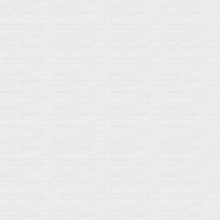
Для связок и суставов
Витамины
Предтреники
Витаминный комплекс
Гели
Витамин A (ретинол)
Батончики
Витамины группы B
Аргинин-Цитрулин
Витамин D
Послетренировочный комлекс
Фолиевая кислота (B9)
L-Карнитин
Витамины для женщин
Гейнеры
Витамины для мужчин
Изотоники &
Минералы
Электролиты
Основные минералы
Изотоники в порошке
Кальций & магний
Изотоники в таблетках
Железо
Изотонические концентарты
Кальций
Углеводная загрузка
Магний
Гели без кофеина
Цинк
Гели питьевые
Солевые таблетки
Доставка и оплата
Бренды