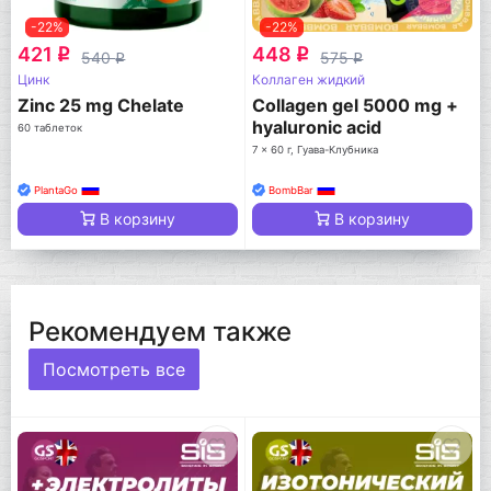
-22%
-22%
421
448
q
q
540
575
q
q
Цинк
Коллаген жидкий
Zinc 25 mg Chelate
Collagen gel 5000 mg +
hyaluronic acid
60 таблеток
7 x 60 г, Гуава-Клубника
PlantaGo
BombBar
В корзину
В корзину
Рекомендуем также
Посмотреть все