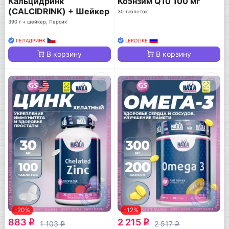
Кальцидринк
Коэнзим Q10 100 мг
(CALCIDRINK) + Шейкер
30 таблеток
390 г + шейкер, Персик
ГЕЛАДРИНК
LEKOLIKE
В корзину
В корзину
-20%
-12%
883
2 215
q
q
1 103
2 517
q
q