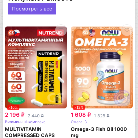
Посмотреть все
-10%
-12%
2 196
1 608
q
q
2 440
1 828
q
q
Витаминный комплекс
Омега-3
MULTIVITAMIN
Omega-3 Fish Oil 1000
COMPRESSED CAPS
mg