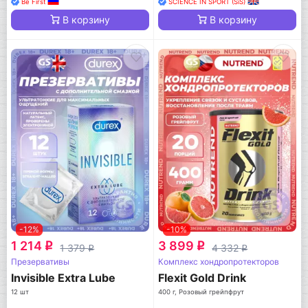
Флекс)
Be First
SCIENCE IN SPORT (SiS)
В корзину
В корзину
-12%
-10%
1 214
3 899
q
q
1 379
4 332
q
q
Презервативы
Комплекс хондропротекторов
Invisible Extra Lube
Flexit Gold Drink
12 шт
400 г, Розовый грейпфрут