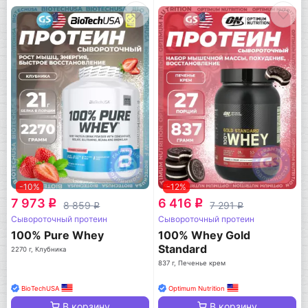
-10%
-12%
7 973
6 416
q
q
8 859
7 291
q
q
Сывороточный протеин
Сывороточный протеин
100% Pure Whey
100% Whey Gold
Standard
2270 г, Клубника
837 г, Печенье крем
BioTechUSA
Optimum Nutrition
В корзину
В корзину