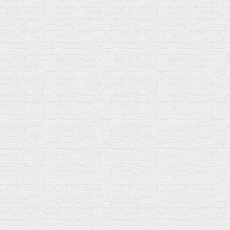
+7 (495) 108-73-79
+7 (977) 400-45-00
Самовывоз пн-пт 10-19 сб 11-15
г. Москва
ул. Профсоюзная 66c1
Нам 17 лет
Среди наших клиентов Профессионалы, Начинающие, Доктора и
др
Акции
Товары по выгодной цене
sales
@
gosport
.
shop
Популярное
Для иммунитета
Протеин
Аминокислоты
BCAA
Антиоксиданты, Q10
Аминокислоты
Для пищеварения
Глютамин
Для иммунитета
Креатин
Экстракты