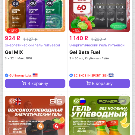
-18%
-5%
924
1 140
q
q
1 127
1 200
q
q
Энергетический гель питьевой
Энергетический гель питьевой
Gel MIX
Gel Beta Fuel
3 x 32 г, Микс №16
3 x 60 мл, Клубника - Лайм
GU Energy Labs
SCIENCE IN SPORT (SiS)
В корзину
В корзину