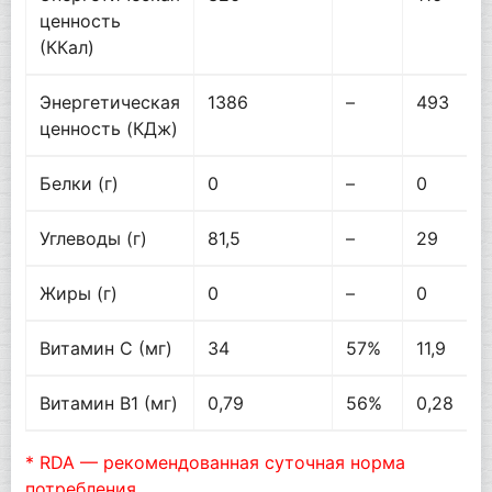
ценность
(ККал)
Энергетическая
1386
–
493
ценность (КДж)
Белки (г)
0
–
0
Углеводы (г)
81,5
–
29
Жиры (г)
0
–
0
Витамин C (мг)
34
57%
11,9
Витамин B1 (мг)
0,79
56%
0,28
* RDA — рекомендованная суточная норма
потребления.