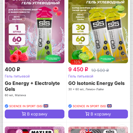
-10%
400
9 450
q
q
10 500
q
Гель питьевой
Гель питьевой
Go Energy + Electrolyte
GO Isotonic Energy Gels
Gels
30 x 60 мл, Лимон-Лайм
60 мл, Малина
SCIENCE IN SPORT (SiS)
SCIENCE IN SPORT (SiS)
В корзину
В корзину