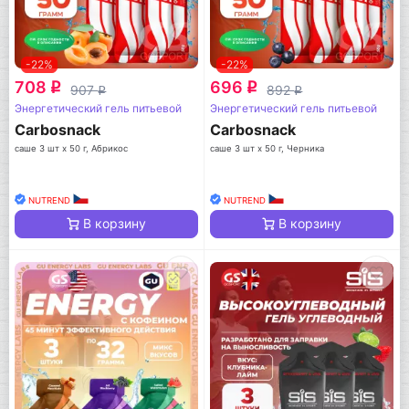
-22%
-22%
708
696
q
q
907
892
q
q
Энергетический гель питьевой
Энергетический гель питьевой
Carbosnack
Carbosnack
саше 3 шт x 50 г, Абрикос
саше 3 шт x 50 г, Черника
NUTREND
NUTREND
В корзину
В корзину