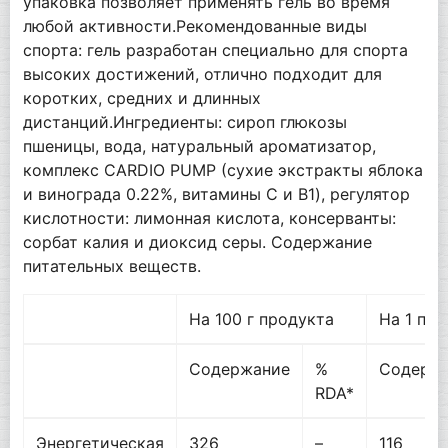
упаковка позволяет применять гель во время
любой активности.Рекомендованные виды
спорта: гель разработан специально для спорта
высоких достижений, отлично подходит для
коротких, средних и длинных
дистанций.Ингредиенты: сироп глюкозы
пшеницы, вода, натуральный ароматизатор,
комплекс CARDIO PUMP (сухие экстракты яблока
и винограда 0.22%, витамины С и В1), регулятор
кислотности: лимонная кислота, консерванты:
сорбат калия и диоксид серы. Содержание
питательных веществ.
На 100 г продукта
На 1 пор
Содержание
%
Содерж
RDA*
Энергетическая
326
–
116