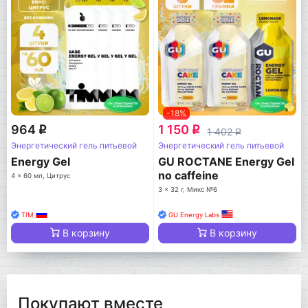
-18%
964
1 150
q
q
1 402
q
Энергетический гель питьевой
Энергетический гель питьевой
Energy Gel
GU ROCTANE Energy Gel
no caffeine
4 x 60 мл, Цитрус
3 x 32 г, Микс №6
TIM
GU Energy Labs
В корзину
В корзину
Покупают вместе