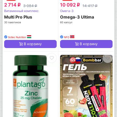
2 714
10 092
q
q
3 084
14 417
q
q
Витаминный комплекс
Омега-3
Multi Pro Plus
Omega-3 Ultima
30 пакетиков
60 капсул
Scitec Nutrition
NFO
В корзину
В корзину