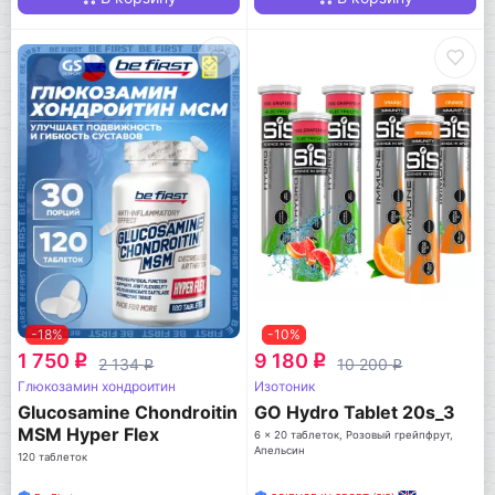
-18%
-10%
1 750
9 180
q
q
2 134
10 200
q
q
Глюкозамин хондроитин
Изотоник
Glucosamine Chondroitin
GO Hydro Tablet 20s_3
MSM Hyper Flex
6 x 20 таблеток, Розовый грейпфрут,
Апельсин
(глюкозамин
120 таблеток
хондроитин МСМ Гипер