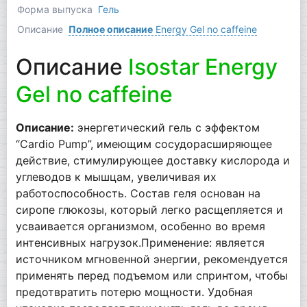
Форма выпуска
Гель
Описание
Полное описание
Energy Gel no caffeine
Описание
Isostar Energy
Gel no caffeine
Описание:
энергетический гель с эффектом
“Cardio Pump”, имеющим сосудорасширяющее
действие, стимулирующее доставку кислорода и
углеводов к мышцам, увеличивая их
работоспособность. Состав геля основан на
сиропе глюкозы, который легко расщепляется и
усваивается организмом, особенно во время
интенсивных нагрузок.Применение: является
источником мгновенной энергии, рекомендуется
применять перед подъемом или спринтом, чтобы
предотвратить потерю мощности. Удобная