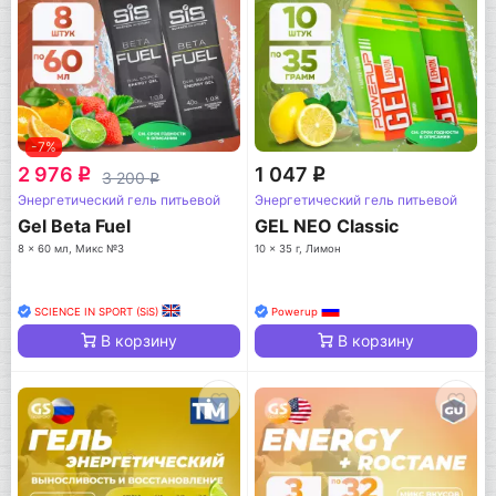
-7%
2 976
1 047
q
q
3 200
q
Энергетический гель питьевой
Энергетический гель питьевой
Gel Beta Fuel
GEL NEO Classic
8 x 60 мл, Микс №3
10 x 35 г, Лимон
SCIENCE IN SPORT (SiS)
Powerup
В корзину
В корзину