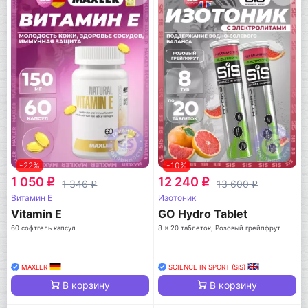
-22%
-10%
1 050
12 240
q
q
1 346
13 600
q
q
Витамин E
Изотоник
Vitamin E
GO Hydro Tablet
60 софтгель капсул
8 x 20 таблеток, Розовый грейпфрут
MAXLER
SCIENCE IN SPORT (SiS)
В корзину
В корзину