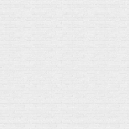
Статьи
Публичная оферта
Политику конфиденциальности
Купить оптом
Почему выбирают нас
Отследить заказ
О магазине
Сотрудничество
Контакты
Распродажа
Подпишитесь на полезную рассылку о новинках, акциях и
спецпредложениях
GoSport в Маркетплейсах