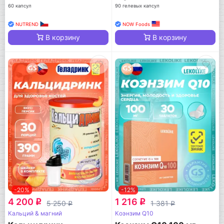
60 капсул
90 гелевых капсул
NUTREND
NOW Foods
В корзину
В корзину
-20%
-12%
4 200
1 216
q
q
5 250
1 381
q
q
Кальций & магний
Коэнзим Q10