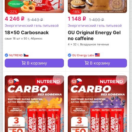
-22%
-18%
4 246
1 148
q
q
5 443
1 400
q
q
Энергетический гель питьевой
Энергетический гель питьевой
18x50 Carbosnack
GU Original Energy Gel
no caffeine
саше 18 шт x 50 г, Абрикос
4 x 32 г, Воздушное печенье
NUTREND
GU Energy Labs
В корзину
В корзину