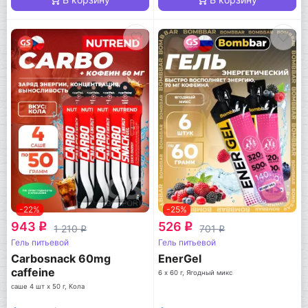
-22%
-25%
943
526
q
q
1 210
701
q
q
Гель питьевой
Гель питьевой
Carbosnack 60mg
EnerGel
caffeine
6 х 60 г, Ягодный микс
саше 4 шт x 50 г, Кола