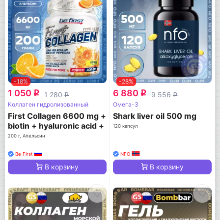
-18%
-28%
1 050
6 880
q
q
1 280
9 556
q
q
Коллаген гидролизованный
Омега-3
First Collagen 6600 mg +
Shark liver oil 500 mg
biotin + hyaluronic acid +
120 капсул
vitamin C
200 г, Апельсин
Be First
NFO
В корзину
В корзину