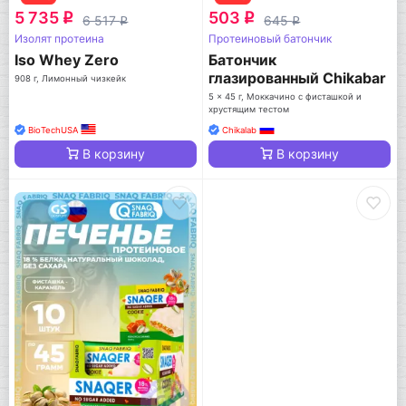
5 735
503
q
q
6 517
645
q
q
Изолят протеина
Протеиновый батончик
Iso Whey Zero
Батончик
глазированный Chikabar
908 г, Лимонный чизкейк
Dubai
5 x 45 г, Моккачино с фисташкой и
хрустящим тестом
BioTechUSA
Chikalab
В корзину
В корзину