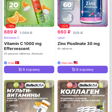
-18%
-20%
889
660
q
q
1 084
825
q
q
Витамин C
Цинк
Vitamin C 1000 mg
Zinc Picolinate 30 mg
Effervescent
60 таблеток
20 шипучих таблеток, Апельсин
Orzax
Haya Labs
В корзину
В корзину