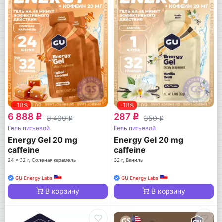
-18%
-18%
6 888
287
q
q
8 400
350
q
q
Гель питьевой
Гель питьевой
Energy Gel 20 mg
Energy Gel 20 mg
caffeine
caffeine
24 x 32 г, Соленая карамель
32 г, Ваниль
GU Energy Labs
GU Energy Labs
В корзину
В корзину