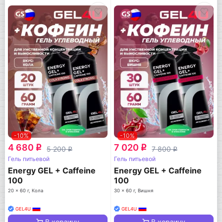
-10%
-10%
4 680
7 020
q
q
5 200
7 800
q
q
Гель питьевой
Гель питьевой
Energy GEL + Caffeine
Energy GEL + Caffeine
100
100
20 x 60 г, Кола
30 x 60 г, Вишня
GEL4U
GEL4U
В корзину
В корзину