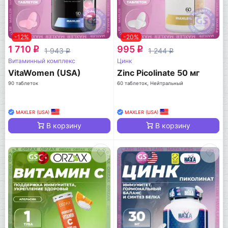
-12%
-20%
1 710
995
q
q
1 943
1 244
q
q
Витаминный комплекс
Цинк
VitaWomen (USA)
Zinc Picolinate 50 мг
90 таблеток
60 таблеток, Нейтральный
MAXLER (USA)
MAXLER (USA)
В корзину
В корзину