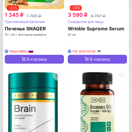
-24%
-25%
1 345
3 590
q
q
1 769
4 787
q
q
Протеиновый батончик
Сыворотки для лица
Печенье SNAQER
Wrinkle Supreme Serum
10 x 45 г, Фисташка-карамель
50 мл
SNAQ FABRIQ
THE SKIN HOUSE
В корзину
В корзину