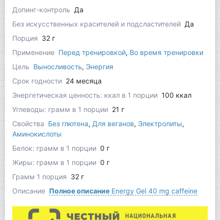
Допинг-контроль
Да
Без искусственных красителей и подсластителей
Да
Порция
32 г
Применение
Перед тренировкой
,
Во время тренировки
Цель
Выносливость
,
Энергия
Срок годности
24 месяца
Энергетическая ценность: ккал в 1 порции
100 ккал
Углеводы: грамм в 1 порции
21 г
Свойства
Без глютена
,
Для веганов
,
Электролиты
,
Аминокислоты
Белок: грамм в 1 порции
0 г
Жиры: грамм в 1 порции
0 г
Грамм 1 порция
32 г
Описание
Полное описание
Energy Gel 40 mg caffeine