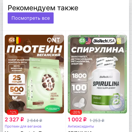
Рекомендуем также
Посмотреть все
-12%
-20%
2 327
1 002
q
q
2 644
1 253
q
q
Протеин для веганов
Антиоксиданты