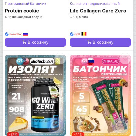
Протеиновый батончик
Коллаген гидролизованный
Protein cookie
Life Collagen Care Zero
40 г, Шоколадный брауни
390 г, Манго
BombBar
QNT
В корзину
В корзину
-12%
-22%