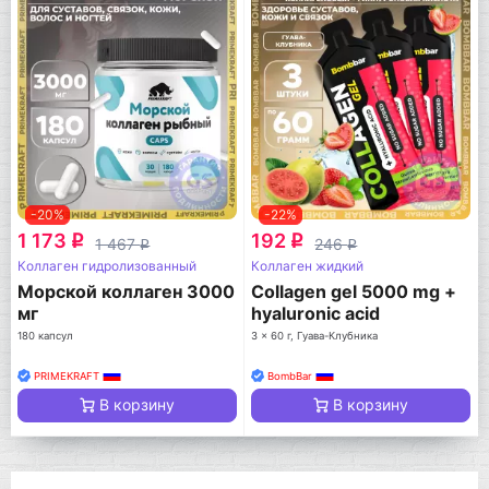
-20%
-22%
1 173
192
q
q
1 467
246
q
q
Коллаген гидролизованный
Коллаген жидкий
Морской коллаген 3000
Collagen gel 5000 mg +
мг
hyaluronic acid
180 капсул
3 x 60 г, Гуава-Клубника
PRIMEKRAFT
BombBar
В корзину
В корзину