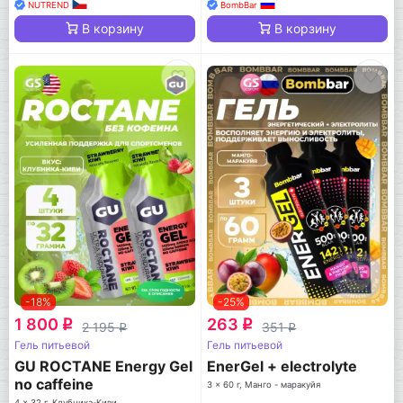
NUTREND
BombBar
В корзину
В корзину
-18%
-25%
1 800
263
q
q
2 195
351
q
q
Гель питьевой
Гель питьевой
GU ROCTANE Energy Gel
EnerGel + electrolyte
no caffeine
3 x 60 г, Манго - маракуйя
4 x 32 г, Клубника-Киви