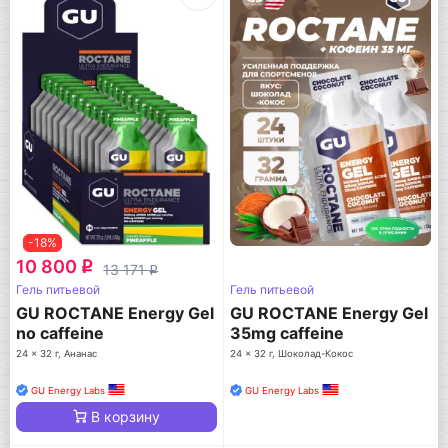
-18%
10 800
q
13 171
q
Гель питьевой
Гель питьевой
GU ROCTANE Energy Gel
GU ROCTANE Energy Gel
no caffeine
35mg caffeine
24 x 32 г, Ананас
24 x 32 г, Шоколад-Кокос
GU Energy Labs
GU Energy Labs
В корзину