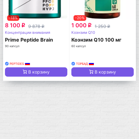
-18%
-20%
8 100
1 000
q
q
9 878
1 250
q
q
Концентрации внимания
Коэнзим Q10
Prime Peptide Brain
Коэнзим Q10 100 мг
90 капсул
60 капсул
PEPTIDES
ТОРБАД
В корзину
В корзину