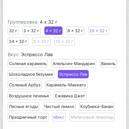
Группировка:
4 x 32 г
32 г
3 x 32 г
4 x 32 г
8 x 32 г
20 x 32 г
24 x 32 г
5 x 32 г
10 x 32 г
Вкус:
Эспрессо Лав
Соленая карамель
Апельсин-Мандарин
Ваниль
Шоколадное безумие
Эспрессо Лав
Соленый Арбуз
Карамель-Макиато
Воздушное печенье
Ежевика Джет
Лесные ягоды
Чистый лимон
Клубника-Банан
Праздничный торт
Микс
Малиновый лимонад