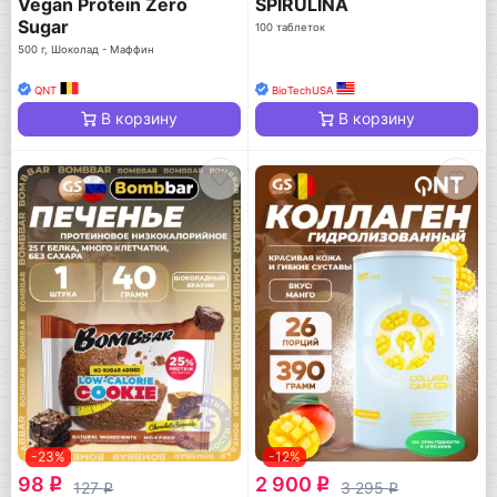
Vegan Protein Zero
SPIRULINA
Sugar
100 таблеток
500 г, Шоколад - Маффин
QNT
BioTechUSA
В корзину
В корзину
-23%
-12%
98
2 900
q
q
127
3 295
q
q