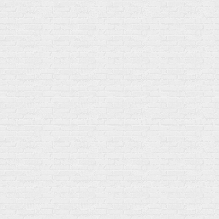
BCAA
Антиоксиданты, Q10
Аминокислоты
Для пищеварения
Глютамин
Для иммунитета
Креатин
Экстракты
Для связок и суставов
Витамины
Предтреники
Витаминный комплекс
Гели
Витамин A (ретинол)
Батончики
Витамины группы B
Аргинин-Цитрулин
Витамин D
Послетренировочный комлекс
Фолиевая кислота (B9)
L-Карнитин
Витамины для женщин
Гейнеры
Витамины для мужчин
Изотоники &
Минералы
Электролиты
Основные минералы
Изотоники в порошке
Кальций & магний
Изотоники в таблетках
Железо
Изотонические концентарты
Кальций
Углеводная загрузка
Магний
Гели без кофеина
Цинк
Гели питьевые