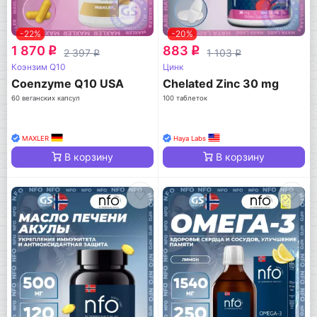
-22%
-20%
1 870
883
q
q
2 397
1 103
q
q
Коэнзим Q10
Цинк
Coenzyme Q10 USA
Chelated Zinc 30 mg
60 веганских капсул
100 таблеток
MAXLER
Haya Labs
В корзину
В корзину