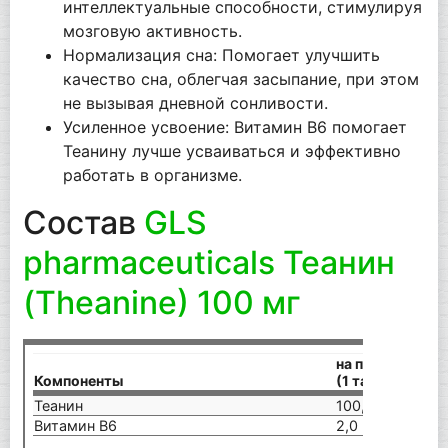
интеллектуальные способности, стимулируя
мозговую активность.
Нормализация сна: Помогает улучшить
качество сна, облегчая засыпание, при этом
не вызывая дневной сонливости.
Усиленное усвоение: Витамин В6 помогает
Теанину лучше усваиваться и эффективно
работать в организме.
Состав
GLS
pharmaceuticals Теанин
(Theanine) 100 мг
на порцию
Компоненты
(1 таблетка)
УС
Теанин
100,0 мг
-³
Витамин В6
2,0 мг
2,