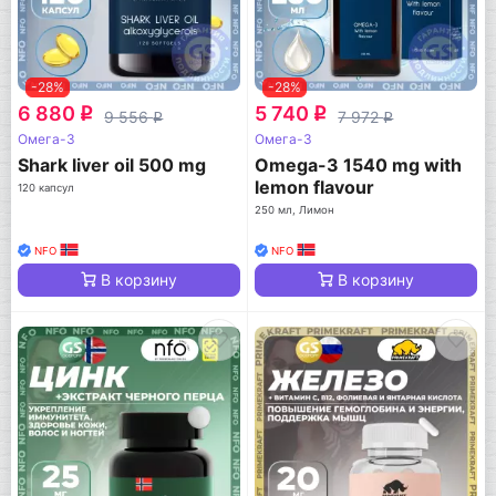
-28%
-28%
6 880
5 740
q
q
9 556
7 972
q
q
Омега-3
Омега-3
Shark liver oil 500 mg
Omega-3 1540 mg with
lemon flavour
120 капсул
250 мл, Лимон
NFO
NFO
В корзину
В корзину