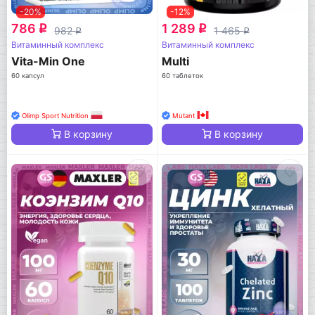
-20%
-12%
786
1 289
q
q
982
1 465
q
q
Витаминный комплекс
Витаминный комплекс
Vita-Min One
Multi
60 капсул
60 таблеток
Olimp Sport Nutrition
Mutant
В корзину
В корзину