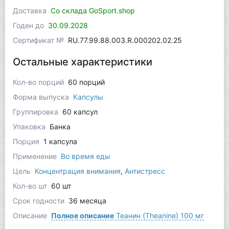
Доставка
Со склада GoSport.shop
Годен до
30.09.2028
Сертификат №
RU.77.99.88.003.R.000202.02.25
Остальные характеристики
Кол-во порций
60 порций
Форма выпуска
Капсулы
Группировка
60 капсул
Упаковка
Банка
Порция
1 капсула
Применение
Во время еды
Цель
Концентрация внимания
,
Антистресс
Кол-во шт
60 шт
Срок годности
36 месяца
Описание
Полное описание
Теанин (Theanine) 100 мг