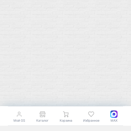
Подпишитесь на полезную рассылку о новинках, акциях и
спецпредложениях
GoSport в Маркетплейсах
К началу страницы
© Все права защищены. 2009-2026 GoSport.shop Доставка
18+
спортивного питания по Москве и РФ
Мой GS
Каталог
Корзина
Избранное
MAX