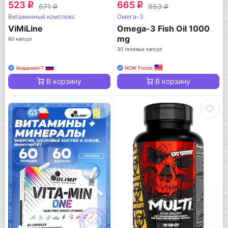
523
665
q
q
671
853
q
q
Витаминный комплекс
Омега-3
ViMiLine
Omega-3 Fish Oil 1000
mg
60 капсул
30 гелевых капсул
Академия-Т
NOW Foods
В корзину
В корзину