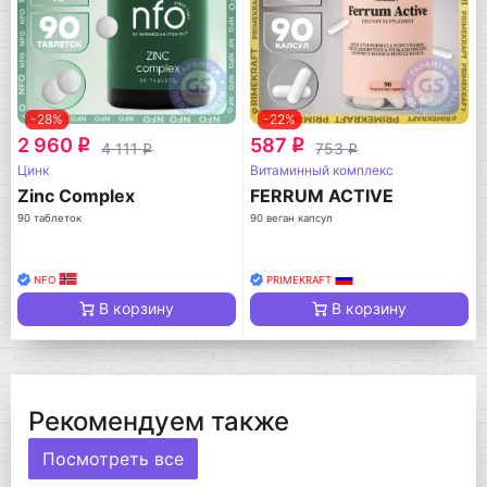
-28%
-22%
2 960
587
q
q
4 111
753
q
q
Цинк
Витаминный комплекс
Zinc Complex
FERRUM ACTIVE
90 таблеток
90 веган капсул
NFO
PRIMEKRAFT
В корзину
В корзину
Рекомендуем также
Посмотреть все