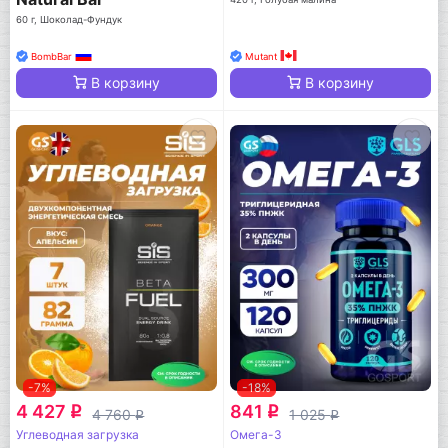
60 г, Шоколад-Фундук
BombBar
Mutant
В корзину
В корзину
-7%
-18%
4 427
841
q
q
4 760
1 025
q
q
Углеводная загрузка
Омега-3