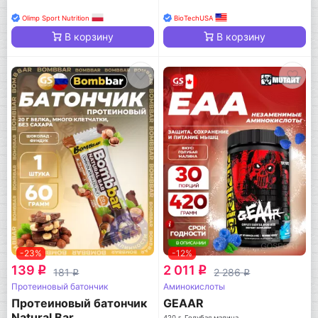
Olimp Sport Nutrition
BioTechUSA
В корзину
В корзину
-23%
-12%
139
2 011
q
q
181
2 286
q
q
Протеиновый батончик
Аминокислоты
Протеиновый батончик
GEAAR
Natural Bar
420 г, Голубая малина