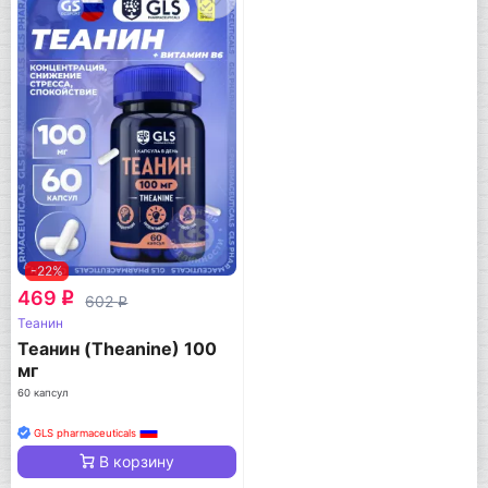
-22%
469
q
602
q
Теанин
Теанин (Theanine) 100
мг
60 капсул
GLS pharmaceuticals
В корзину