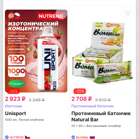
-10%
-25%
2 923
2 708
q
q
3 248
3 610
q
q
Изотоник
Протеиновый батончик
Unisport
Протеиновый батончик
Natural Bar
1000 мл, Лесная клубника
20 x 60 г, Фисташковый пломбир
NUTREND
BombBar