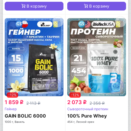
В корзину
В корзину
-12%
-12%
1 859
2 073
q
q
2 113
2 356
q
q
Гейнер
Сывороточный протеин
GAIN BOLIC 6000
100% Pure Whey
1000 г, Ваниль
454 г, Лесной орех