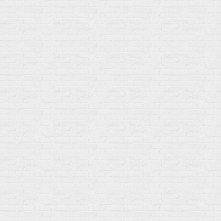
Мой город!
Москва
+7 (495) 108-73-79
+7 (977) 400-45-00
Самовывоз пн-пт 10-19 сб 11-15
г. Москва
ул. Профсоюзная 66c1
Нам 17 лет
Среди наших клиентов Профессионалы, Начинающие, Доктора и
др
Акции
Товары по выгодной цене
sales
@
gosport
.
shop
Популярное
Для иммунитета
Протеин
Аминокислоты