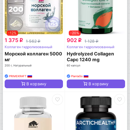
-12%
-20%
1 375
902
q
q
1 562
1 128
q
q
Коллаген гидролизованный
Коллаген гидролизованный
Морской коллаген 5000
Hydrolyzed Collagen
мг
Capc 1240 mg
200 г, Натуральный
60 капсул
PRIMEKRAFT
PlantaGo
В корзину
В корзину