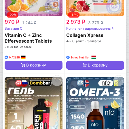
-22%
-12%
970
2 973
q
q
1 244
3 379
q
q
Витамин C
Коллаген гидролизованный
Vitamin C + Zinc
Collagen Xpress
Effervescent Tablets
475 г, Гранат - грейпфрут
3 х 20 таб, Апельсин
MAXLER
Scitec Nutrition
В корзину
В корзину