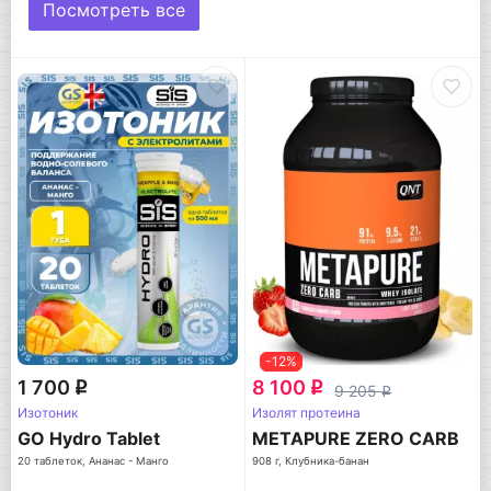
Посмотреть все
-12%
1 700
8 100
q
q
9 205
q
Изотоник
Изолят протеина
GO Hydro Tablet
METAPURE ZERO CARB
20 таблеток, Ананас - Манго
908 г, Клубника-банан