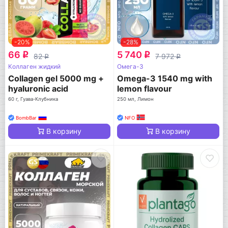
-20%
-28%
66
5 740
q
q
82
7 972
q
q
Коллаген жидкий
Омега-3
Collagen gel 5000 mg +
Omega-3 1540 mg with
hyaluronic acid
lemon flavour
60 г, Гуава-Клубника
250 мл, Лимон
BombBar
NFO
В корзину
В корзину