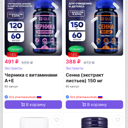
-18%
-18%
491
388
q
q
599
473
q
q
Экстракты
Экстракты
Черника с витаминами
Сенна (экстракт
А+Е
листьев) 150 мг
60 капсул
60 капсул
GLS pharmaceuticals
GLS pharmaceuticals
В корзину
В корзину