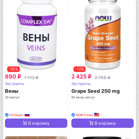
-20%
-12%
890
2 425
q
q
1 112
2 756
q
q
Экстракты
Экстракты
Вены
Grape Seed 250 mg
30 капсул
90 веган капсул
Оптисалт
NOW Foods
В корзину
В корзину