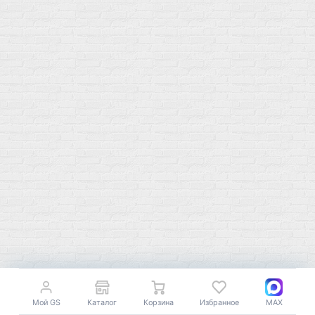
Мой город!
Москва
+7 (495) 108-73-79
+7 (977) 400-45-00
Самовывоз пн-пт 10-19 сб 11-15
г. Москва
ул. Профсоюзная 66c1
Нам 17 лет
Среди наших клиентов Профессионалы, Начинающие, Доктора и
др
Акции
Товары по выгодной цене
sales
@
gosport
.
shop
Популярное
Для иммунитета
Протеин
Аминокислоты
BCAA
Антиоксиданты, Q10
Мой GS
Каталог
Корзина
Избранное
MAX