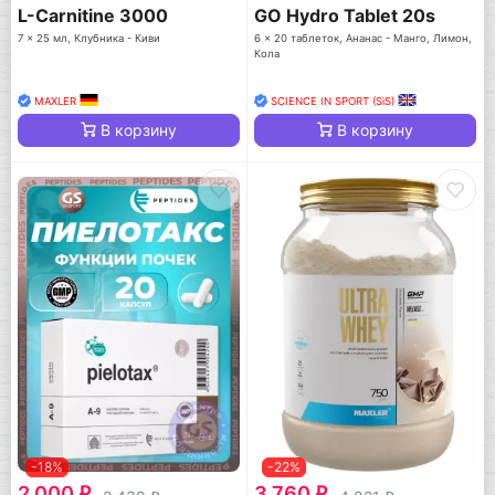
L-Carnitine 3000
GO Hydro Tablet 20s
7 x 25 мл, Клубника - Киви
6 x 20 таблеток, Ананас - Манго, Лимон,
Кола
MAXLER
SCIENCE IN SPORT (SiS)
В корзину
В корзину
-18%
-22%
2 000
3 760
q
q