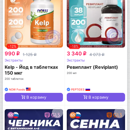
-12%
-18%
990
3 340
q
q
1 125
4 073
q
q
Экстракты
Экстракты
Kelp - Йод в таблетках
Ревиплант (Reviplant)
150 мкг
200 мл
200 таблеток
NOW Foods
PEPTIDES
В корзину
В корзину