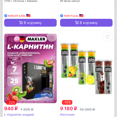
2730 г, Печенье с Кремом
90 веган капсул
MAXLER (USA)
NOW Foods
В корзину
В корзину
-22%
-10%
940
9 180
q
q
1 205
10 200
q
q
L-Карнитин жидкий
Изотоник