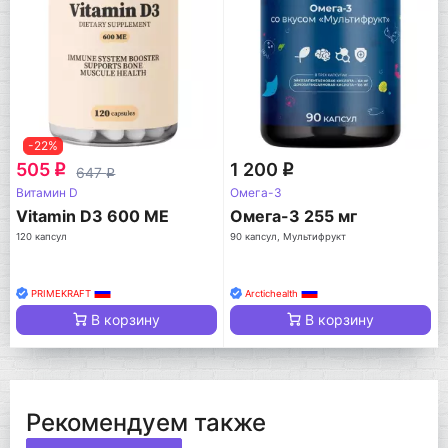
-22%
505
1 200
q
q
647
q
Витамин D
Омега-3
Vitamin D3 600 МЕ
Омега-3 255 мг
120 капсул
90 капсул, Мультифрукт
PRIMEKRAFT
Arctichealth
В корзину
В корзину
Рекомендуем также