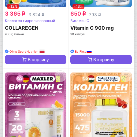
-12%
-18%
3 365
650
q
q
3 824
793
q
q
Коллаген гидролизованный
Витамин C
COLLAREGEN
Vitamin C 900 mg
400 г, Лимон
90 капсул
Olimp Sport Nutrition
Be First
В корзину
В корзину