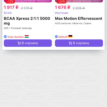
-12%
-24%
1 917
1 676
q
q
2 179
2 205
q
q
BCAA
Изотоник
BCAA Xpress 2:1:1 5000
Max Motion Effervescent
mg
4х20 шипучих таблеток, Гранат
280 г, Розовый лимонад
Scitec Nutrition
MAXLER
В корзину
В корзину