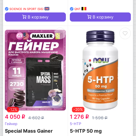
SCIENCE IN SPORT (SiS)
QNT
В корзину
В корзину
-12%
-20%
4 050
1 276
q
q
4 602
1 596
q
q
Гейнер
5-HTP
Special Mass Gainer
5-HTP 50 mg