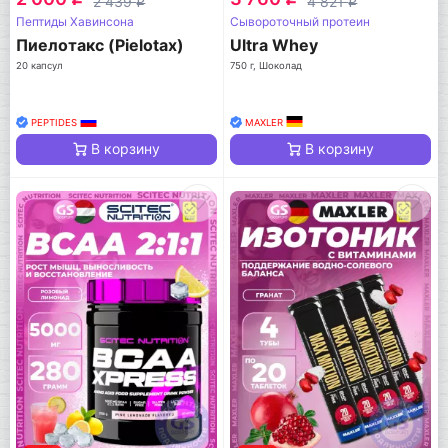
2 439
4 821
q
q
Пептиды Хавинсона
Сывороточный протеин
Пиелотакс (Pielotax)
Ultra Whey
20 капсул
750 г, Шоколад
PEPTIDES
MAXLER
В корзину
В корзину