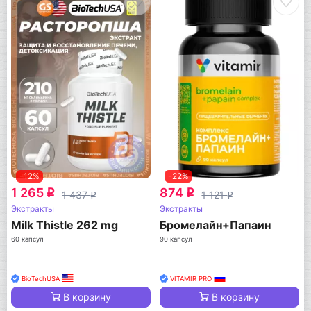
-12%
-22%
1 265
874
q
q
1 437
1 121
q
q
Экстракты
Экстракты
Milk Thistle 262 mg
Бромелайн+Папаин
60 капсул
90 капсул
BioTechUSA
VITAMIR PRO
В корзину
В корзину