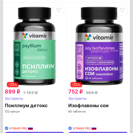
-22%
-22%
899
752
q
q
1 153
964
q
q
Экстракты
Экстракты
Псиллиум детокс
Изофлавоны сои
120 капсул
60 таблеток
VITAMIR PRO
VITAMIR PRO