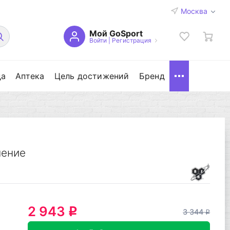
Москва
Мой GoSport
Войти
|
Регистрация
да
Аптека
Цель достижений
Бренд
ление
2 943
q
3 344
q