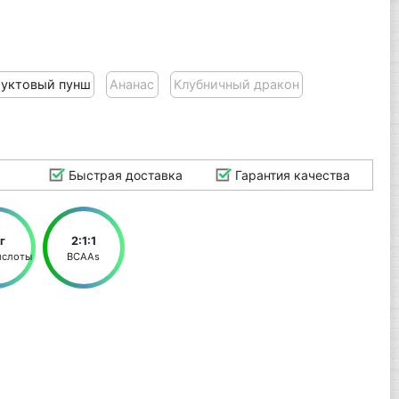
уктовый пунш
Ананас
Клубничный дракон
Быстрая доставка
Гарантия качества
г
2:1:1
ислоты
BCAAs