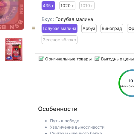
435 г
1020 г
1010 г
Вкус:
Голубая малина
Голубая малина
Арбуз
Виноград
Фр
Зеленое яблоко
Оригинальные товары
Выгодные цены
10 
Аминок
Особенности
Путь к победе
Увеличение выносливости
Синтез мышечного белка