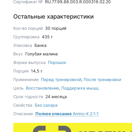
Сертификат №
RU.77.99.88.003.R.000316.02.20
Остальные характеристики
Кол-во порций
30 порций
Группировка
435 г
Упаковка
Банка
Вкус
Голубая малина
Форма выпуска
Порошок
Порция
14,5 г
Применение
Перед тренировкой
,
После тренировки
Цель
Восстановление
,
Поддержка мышц
Срок годности
24 месяца
Свойства
Без сахара
Описание
Полное описание
Amino-X 2:1:1