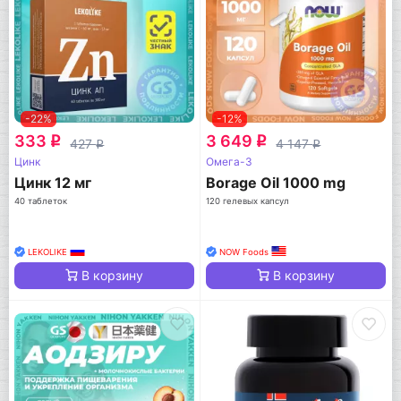
-22%
-12%
333
3 649
q
q
427
4 147
q
q
Цинк
Омега-3
Цинк 12 мг
Borage Oil 1000 mg
40 таблеток
120 гелевых капсул
LEKOLIKE
NOW Foods
В корзину
В корзину