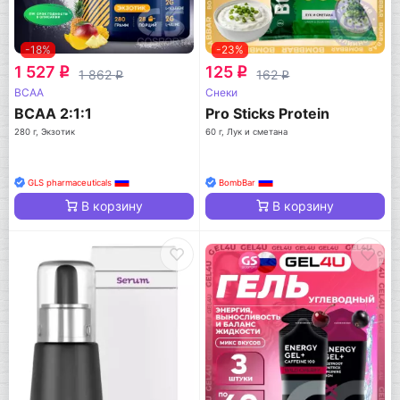
-18%
-23%
1 527
125
q
q
1 862
162
q
q
BCAA
Снеки
BCAA 2:1:1
Pro Sticks Protein
280 г, Экзотик
60 г, Лук и сметана
GLS pharmaceuticals
BombBar
В корзину
В корзину