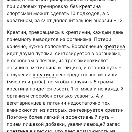
при силовых тренировках без
креатина
спортсмен может сделать 10 подходов, а с
креатином, за счет дополнительной энергии – 12.
Креатин, превращаясь в креатинин, каждый день
понемногу выводится из организма. Потери,
конечно, нужно пополнять. Восполнение
креатина
идет двумя путями: синтезируется в организме,
в основном в печени, из трех аминокислот:
аргинина, метионина и глицина, и второй путь –
получение
креатина
непосредственно из пищи
(мясо или рыба), но чтобы получить 5 грамм
креатина
придется съесть 1 кг мяса и не каждый
организм способен столько усвоить. А у
вегетарианцев в питании недостаточно тех
аминокислот, из которых синтезируется креатин.
Поэтому более легкий и эффективный путь –
прием пищевой добавки, увеличивающей запас
креатина
в клетках, что дает возможность на