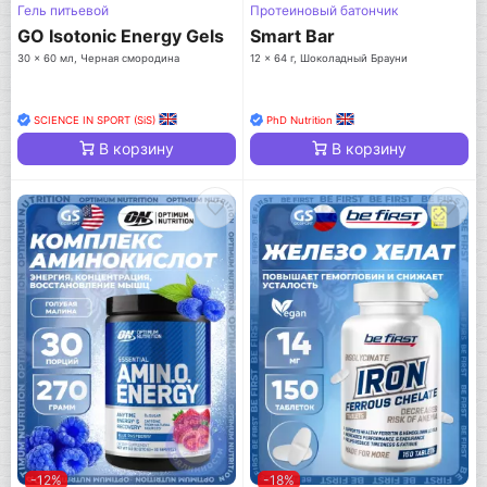
Гель питьевой
Протеиновый батончик
GO Isotonic Energy Gels
Smart Bar
30 x 60 мл, Черная смородина
12 x 64 г, Шоколадный Брауни
SCIENCE IN SPORT (SiS)
PhD Nutrition
В корзину
В корзину
-12%
-18%