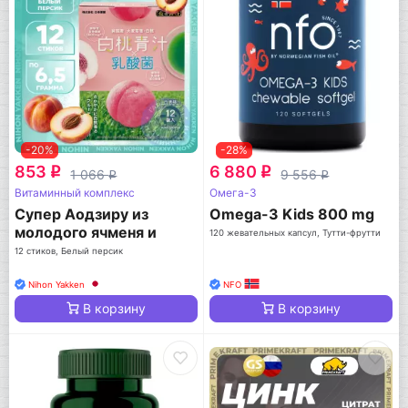
-20%
-28%
853
6 880
q
q
1 066
9 556
q
q
Витаминный комплекс
Омега-3
Супер Аодзиру из
Omega-3 Kids 800 mg
молодого ячменя и
120 жевательных капсул, Тутти-фрутти
белого персика
12 стиков, Белый персик
Nihon Yakken
NFO
В корзину
В корзину