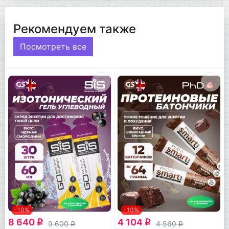
Рекомендуем также
Посмотреть все
-10%
-10%
8 640
4 104
q
q
9 600
4 560
q
q