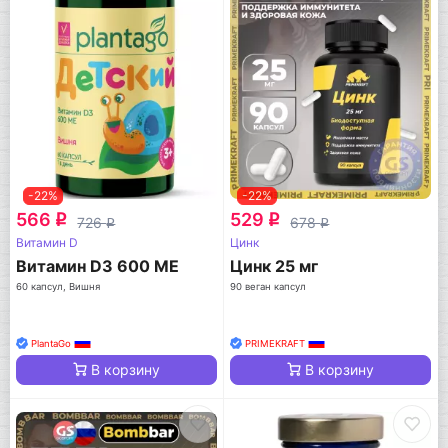
-22%
-22%
566
529
q
q
726
678
q
q
Витамин D
Цинк
Витамин D3 600 МЕ
Цинк 25 мг
60 капсул, Вишня
90 веган капсул
PlantaGo
PRIMEKRAFT
В корзину
В корзину