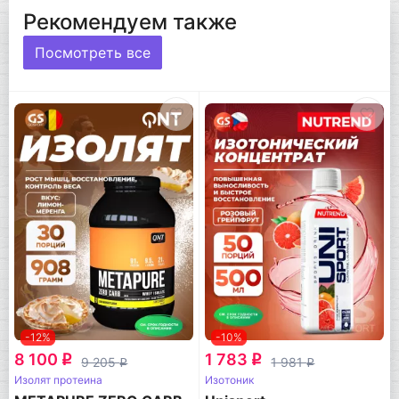
Рекомендуем также
Посмотреть все
-12%
-10%
8 100
1 783
q
q
9 205
1 981
q
q
Изолят протеина
Изотоник