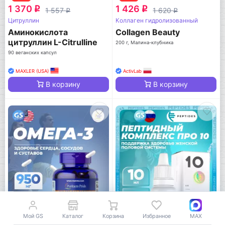
1 370
1 426
q
q
1 557
1 620
q
q
Цитруллин
Коллаген гидролизованный
Аминокислота
Collagen Beauty
цитруллин L-Citrulline
200 г, Малина-клубника
Malate 750 mg
90 веганских капсул
MAXLER (USA)
ActivLab
В корзину
В корзину
Мой GS
Каталог
Корзина
Избранное
MAX