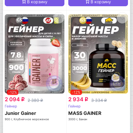
В корзину
В корзину
-12%
-12%
2 094
2 934
q
q
2 380
3 334
q
q
Гейнер
Гейнер
Junior Gainer
MASS GAINER
900 г, Клубничное мороженое
3000 г, Банан