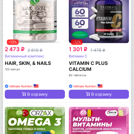
-12%
-12%
2 473
1 301
q
q
2 810
1 478
q
q
Витаминный комплекс
Витамин C
HAIR, SKIN, & NAILS
VITAMIN C PLUS
CALCIUM
120 капсул
60 таблеток
Ultimate Nutrition
Ultimate Nutrition
В корзину
В корзину