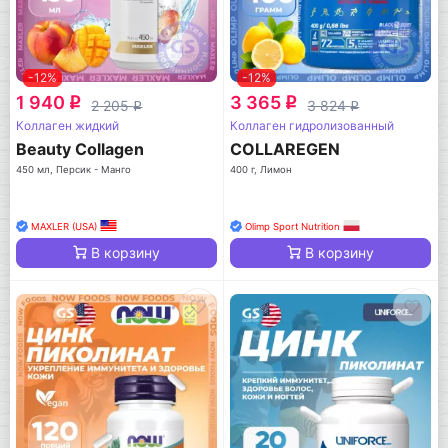
-12%
-12%
1 940
3 365
q
q
2 205
3 824
q
q
Коллаген жидкий
Коллаген гидролизованный
Beauty Collagen
COLLAREGEN
450 мл, Персик - Манго
400 г, Лимон
MAXLER (USA)
Olimp Sport Nutrition
В корзину
В корзину