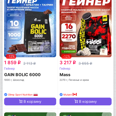
-12%
-12%
1 859
3 217
q
q
2 113
3 655
q
q
Гейнер
Гейнер
GAIN BOLIC 6000
Mass
1000 г, Шоколад
2270 г, Печенье и крем
Olimp Sport Nutrition
Mutant
В корзину
В корзину