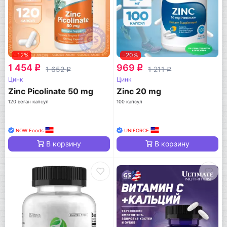
-12%
-20%
1 454
969
q
q
1 652
1 211
q
q
Цинк
Цинк
Zinc Picolinate 50 mg
Zinc 20 mg
120 веган капсул
100 капсул
NOW Foods
UNIFORCE
В корзину
В корзину