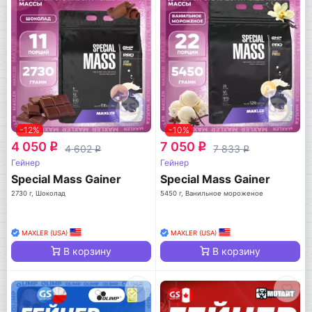
-12%
-10%
4 050
7 050
q
q
4 602
7 833
q
q
Гейнер
Гейнер
Special Mass Gainer
Special Mass Gainer
2730 г, Шоколад
5450 г, Ванильное мороженое
MAXLER (USA)
MAXLER (USA)
В корзину
В корзину