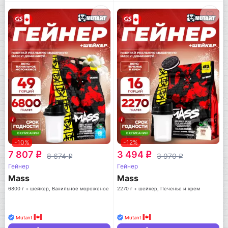
-10%
-12%
7 807
3 494
q
q
8 674
3 970
q
q
Гейнер
Гейнер
Mass
Mass
6800 г + шейкер, Ванильное мороженое
2270 г + шейкер, Печенье и крем
Mutant
Mutant