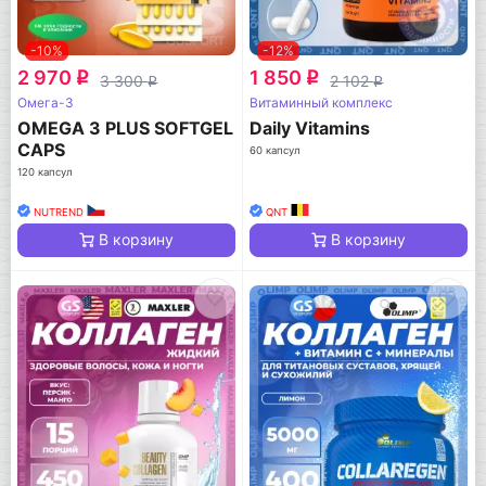
-10%
-12%
2 970
1 850
q
q
3 300
2 102
q
q
Омега-3
Витаминный комплекс
OMEGA 3 PLUS SOFTGEL
Daily Vitamins
CAPS
60 капсул
120 капсул
NUTREND
QNT
В корзину
В корзину