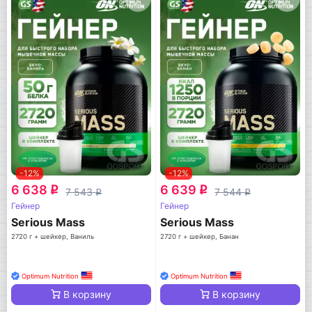
-12%
-12%
6 638
6 639
q
q
7 543
7 544
q
q
Гейнер
Гейнер
Serious Mass
Serious Mass
2720 г + шейкер, Ваниль
2720 г + шейкер, Банан
Optimum Nutrition
Optimum Nutrition
В корзину
В корзину