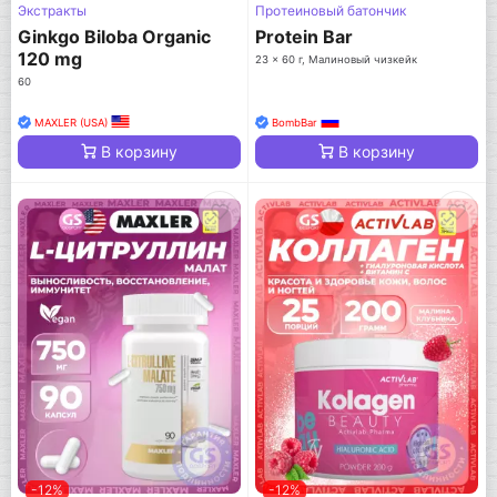
Экстракты
Протеиновый батончик
Ginkgo Biloba Organic
Protein Bar
120 mg
23 x 60 г, Малиновый чизкейк
60
MAXLER (USA)
BombBar
В корзину
В корзину
-12%
-12%