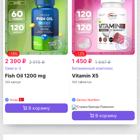
-18%
-12%
2 390
1 450
q
q
2 915
1 647
q
q
Омега-3
Витаминный комплекс
Fish Oil 1200 mg
Vitamin X5
120 капсул
120 таблеток
Orzax
Genius Nutrition
В корзину
В корзину