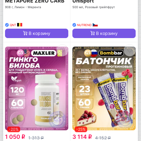
METAPURE ZERO CARB
Unisport
908 г, Лимон - Меренга
500 мл, Розовый грейпфрут
QNT
NUTREND
В корзину
В корзину
-20%
-25%
1 050
3 114
q
q
1 313
4 152
q
q