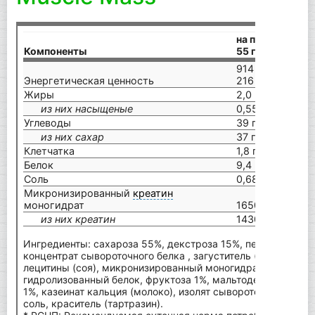
на порцию
Компоненты
55 г
на
914 кДж/
16
Энергетическая ценность
216 ккал
39
Жиры
2,0 г
3,
из них насыщеные
0,55 г
1,0
Углеводы
39 г
71
из них сахар
37 г
67
Клетчатка
1,8 г
3,
Белок
9,4 г
17
Соль
0,68 г
1,2
Микронизированный
креатин
моногидрат
1650 мг
30
из них креатин
1430 мг
26
Ингредиенты: сахароза 55%, декстроза 15%, пептид глутам
концентрат сывороточного белка , загуститель (целлюлозна
лецитины (соя), микронизированный моногидрат
креатина
гидролизованный белок, фруктоза 1%, мальтодекстрин 1%,
1%, казеинат кальция (молоко), изолят сывороточного белк
соль, краситель (тартразин).