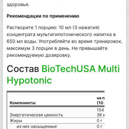
здоровья.
Рекомендации по применению
Растворите 1 порцию: 10 мл (3 нажатия)
концентрата мультигипотонического напитка в
650 мл воды. Употребляйте во время тренировок,
максимум 3 порции в день. Не превышайте
рекомендуемую дозировку.
Состав
BioTechUSA Multi
Hypotonic
на порцию
Компоненты
(10 мл)
на
154 кДж /
15
Энергетическая ценность
36 ккал
36
Жиры
0 г
0 
из них насыщенные
0 г
0 