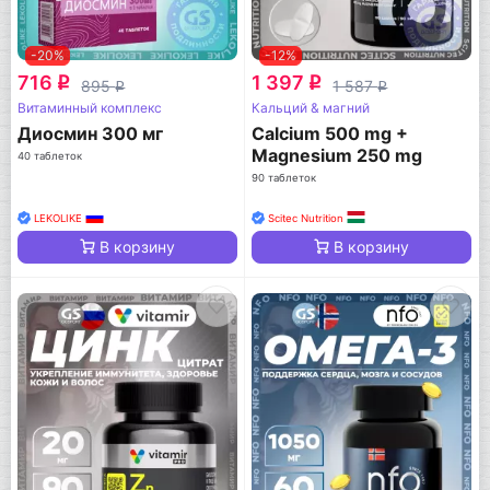
-20%
-12%
716
1 397
q
q
895
1 587
q
q
Витаминный комплекс
Кальций & магний
Диосмин 300 мг
Calcium 500 mg +
Magnesium 250 mg
40 таблеток
90 таблеток
LEKOLIKE
Scitec Nutrition
В корзину
В корзину