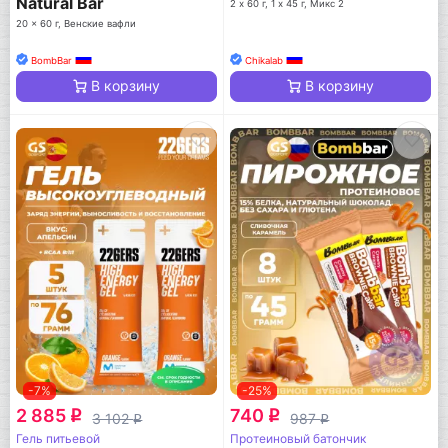
Natural Bar
2 х 60 г, 1 х 45 г, Микс 2
20 x 60 г, Венские вафли
BombBar
Chikalab
В корзину
В корзину
-7%
-25%
2 885
740
q
q
3 102
987
q
q
Гель питьевой
Протеиновый батончик