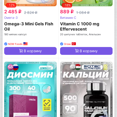
-12%
-18%
2 485
889
q
q
2 824
1 084
q
q
Омега-3
Витамин C
Omega-3 Mini Gels Fish
Vitamin C 1000 mg
Oil
Effervescent
180 мягких капсул
20 шипучих таблеток, Апельсин
NOW Foods
Orzax
В корзину
В корзину