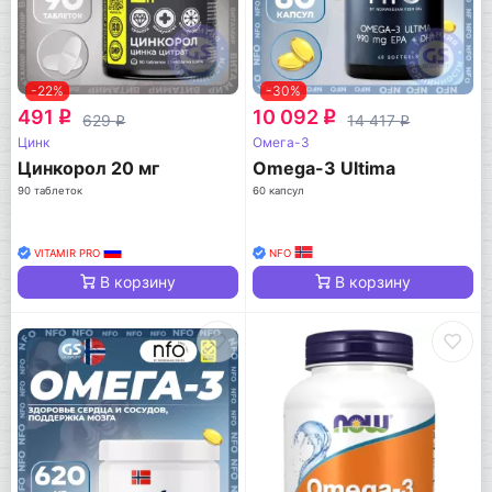
-22%
-30%
491
10 092
q
q
629
14 417
q
q
Цинк
Омега-3
Цинкорол 20 мг
Omega-3 Ultima
90 таблеток
60 капсул
VITAMIR PRO
NFO
В корзину
В корзину