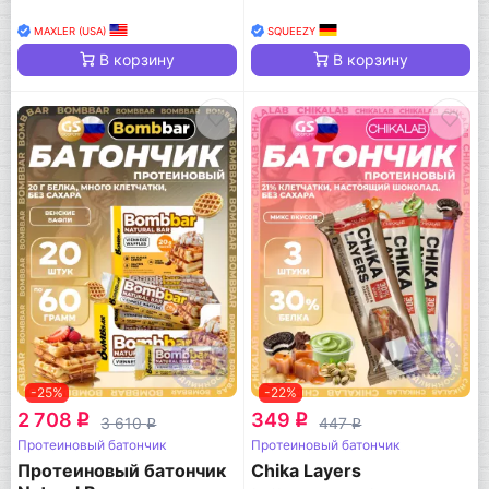
MAXLER (USA)
SQUEEZY
В корзину
В корзину
-25%
-22%
2 708
349
q
q
3 610
447
q
q
Протеиновый батончик
Протеиновый батончик
Протеиновый батончик
Chika Layers