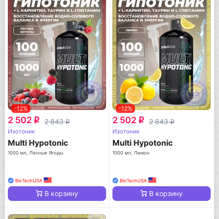
-12%
-12%
2 502
2 502
q
q
2 843
2 843
q
q
Изотоник
Изотоник
Multi Hypotonic
Multi Hypotonic
1000 мл, Лесные Ягоды
1000 мл, Лимон
BioTechUSA
BioTechUSA
В корзину
В корзину