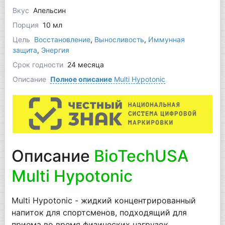
Вкус
Апельсин
Порция
10 мл
Цель
Восстановление
,
Выносливость
,
Иммунная
защита
,
Энергия
Срок годности
24 месяца
Описание
Полное описание
Multi Hypotonic
Описание
BioTechUSA
Multi Hypotonic
Multi Hypotonic - жидкий концентрированный
напиток для спортсменов, подходящий для
приема во время физических нагрузок.