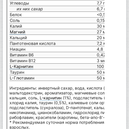
Углеводы
7,7 г
77
их них сахар
6,7 г
67
Белок
<0,5 г
2 
Соль
0,15 г
1,5
Калий
30 мг
30
Магний
27 мг
27
Кальций
20 мг
2
Пантотеновая кислота
7,2 мг
72
Ниацин
4,8 мг
48
Витамин В6
0,42 мг
4,
Витамин В12
3 мкг
30
L-Карнитин
100 мг
Таурин
50 мг
L-Глютамин
50 мг
Ингредиенты: инвертный сахар, вода, кислота (лимонная ки
мальтодекстрин, ароматизатор, магниевые соли лимонной 
кальция, соль,
L-карнитин
(1%), подсластитель (ацесульфам 
хлорид калия, таурин (0,5%), калиевые соли ортофосфорно
подсластитель (сукралоза), D-пантотенат, кальций, консерв
никотинамид, цианокобаламин, гидрохлорид пиридоксина,
рибофлавин, красители (каротины, бета-апо-8'-каротеналь)
* Рекомендуемая суточная норма потребления питательны
взрослых.