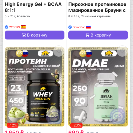
High Energy Gel + BCAA
Пирожное протеиновое
8:1:1
глазированное Брауни с
начинкой
5 x 76 г, Апельсин
8 x 45 г, Сливочная карамель
226ERS
BombBar
В корзину
В корзину
-12%
-20%
1 650
690
q
q