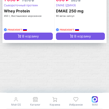
1 875
862
q
q
Сывороточный протеин
DMAE (ДМАЭ)
Whey Protein
DMAE 250 mg
450 г, Фисташковое мороженое
90 веган капсул
PRIMEKRAFT
PRIMEKRAFT
В корзину
В корзину
Мой город!
Мой GS
Каталог
Корзина
Избранное
MAX
Москва