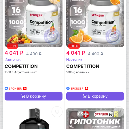
-10%
-10%
4 041
4 041
q
q
4 490
4 490
q
q
Изотоник
Изотоник
COMPETITION
COMPETITION
1000 г, Фруктовый микс
1000 г, Апельсин
SPONSER
SPONSER
В корзину
В корзину