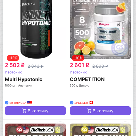
-12%
-10%
2 502
2 601
q
q
2 843
2 890
q
q
Изотоник
Изотоник
Multi Hypotonic
COMPETITION
1000 мл, Апельсин
500 г, Цитрус
BioTechUSA
SPONSER
В корзину
В корзину