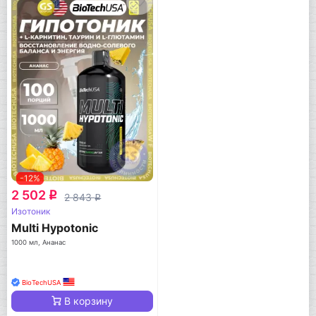
-12%
2 502
q
2 843
q
Изотоник
Multi Hypotonic
1000 мл, Ананас
BioTechUSA
В корзину