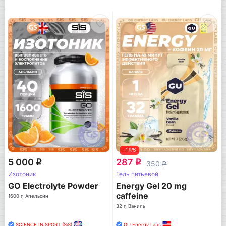
-18%
5 000
287
q
q
350
q
Изотоник
Гель питьевой
GO Electrolyte Powder
Energy Gel 20 mg
caffeine
1600 г, Апельсин
32 г, Ваниль
SCIENCE IN SPORT (SiS)
GU Energy Labs