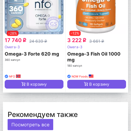
-28%
-12%
17 740
3 222
q
q
24 639
3 661
q
q
Омега-3
Омега-3
Omega-3 Forte 620 mg
Omega-3 Fish Oil 1000
mg
360 капсул
180 капсул
NFO
NOW Foods
В корзину
В корзину
Рекомендуем также
Посмотреть все