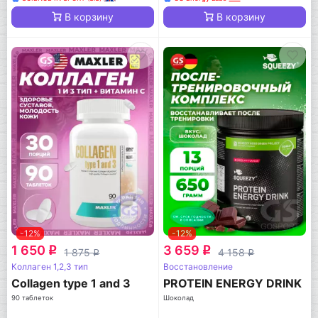
В корзину
В корзину
-12%
-12%
1 650
3 659
q
q
1 875
4 158
q
q
Коллаген 1,2,3 тип
Восстановление
Collagen type 1 and 3
PROTEIN ENERGY DRINK
90 таблеток
Шоколад