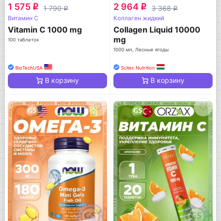
1 575
2 964
q
q
1 790
3 368
q
q
Витамин C
Коллаген жидкий
Vitamin C 1000 mg
Collagen Liquid 10000
mg
100 таблеток
1000 мл, Лесные ягоды
BioTechUSA
Scitec Nutrition
В корзину
В корзину