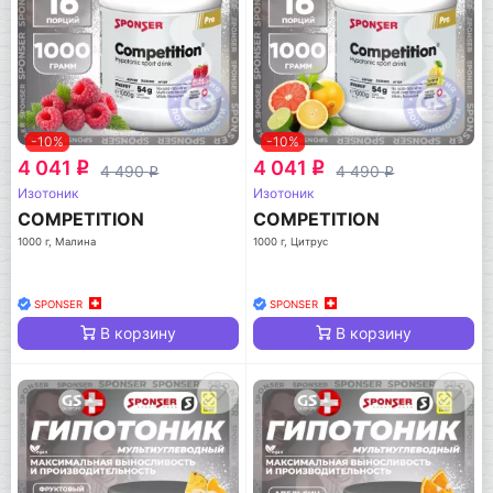
-10%
-10%
4 041
4 041
q
q
4 490
4 490
q
q
Изотоник
Изотоник
COMPETITION
COMPETITION
1000 г, Малина
1000 г, Цитрус
SPONSER
SPONSER
В корзину
В корзину