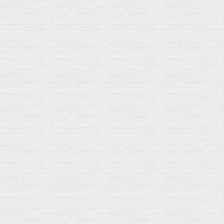
Мой город!
Москва
+7 (495) 108-73-79
+7 (977) 400-45-00
Самовывоз пн-пт 10-19 сб 11-15
г. Москва
ул. Профсоюзная 66c1
Нам 17 лет
Среди наших клиентов Профессионалы, Начинающие, Доктора и
др
Акции
Товары по выгодной цене
sales
@
gosport
.
shop