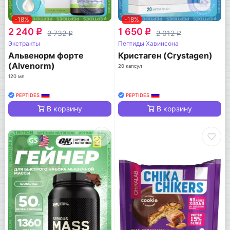
-18%
-18%
2 240
1 650
q
q
2 732
2 012
q
q
Экстракты
Пептиды Хавинсона
Альвенорм форте
Кристаген (Crystagen)
(Alvenorm)
20 капсул
120 мл
PEPTIDES
PEPTIDES
В корзину
В корзину