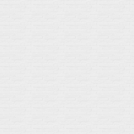
Популярное
Для иммунитета
Протеин
Аминокислоты
BCAA
Антиоксиданты, Q10
Аминокислоты
Для пищеварения
Глютамин
Для иммунитета
Креатин
Экстракты
Для связок и суставов
Витамины
Предтреники
Витаминный комплекс
Гели
Витамин A (ретинол)
Батончики
Витамины группы B
Аргинин-Цитрулин
Витамин D
Послетренировочный комлекс
Фолиевая кислота (B9)
L-Карнитин
Витамины для женщин
Гейнеры
Витамины для мужчин
Изотоники &
Минералы
Электролиты
Основные минералы
Изотоники в порошке
Кальций & магний
Изотоники в таблетках
Железо
Изотонические концентарты
Кальций