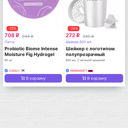
-25%
-20%
708
272
q
q
944
340
q
q
Патчи
Шейкер 600 мл
Probiotic Biome Intense
Шейкер с логотипом
Moisture Fig Hydrogel
полупрозрачный
Eye Patches
60 шт
600 мл, С зеленой крышкой
CONSLY
PRIMEKRAFT
В корзину
В корзину