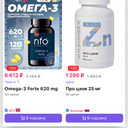
-28%
-12%
6 612
1 286
q
q
9 184
1 462
q
q
Омега-3
Цинк
Omega-3 Forte 620 mg
Про цинк 25 мг
120 капсул
90 капсул
NFO
Жизнивек
В корзину
В корзину