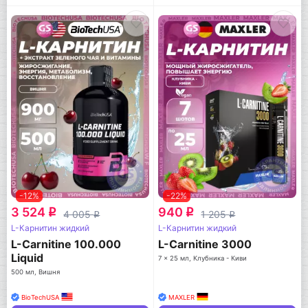
-12%
-22%
3 524
940
q
q
4 005
1 205
q
q
L-Карнитин жидкий
L-Карнитин жидкий
L-Carnitine 100.000
L-Carnitine 3000
Liquid
7 x 25 мл, Клубника - Киви
500 мл, Вишня
BioTechUSA
MAXLER