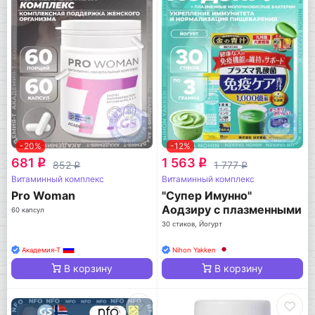
-20%
-12%
681
1 563
q
q
852
1 777
q
q
Витаминный комплекс
Витаминный комплекс
Pro Woman
"Супер Имунно"
Аодзиру с плазменными
60 капсул
молочнокислыми
30 стиков, Йогурт
бактериями
Академия-Т
Nihon Yakken
В корзину
В корзину