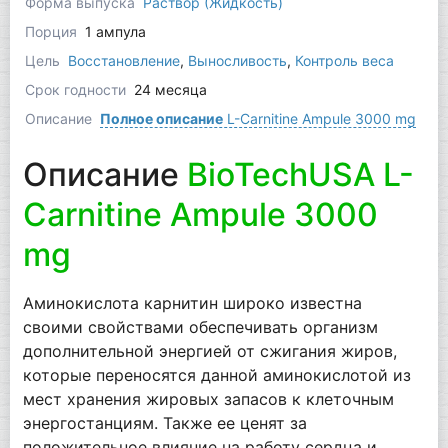
Форма выпуска
Раствор (Жидкость)
Порция
1 ампула
Цель
Восстановление
,
Выносливость
,
Контроль веса
Срок годности
24 месяца
Описание
Полное описание
L-Carnitine Ampule 3000 mg
Описание
BioTechUSA L-
Carnitine Ampule 3000
mg
Аминокислота карнитин широко известна
своими свойствами обеспечивать организм
дополнительной энергией от сжигания жиров,
которые переносятся данной аминокислотой из
мест хранения жировых запасов к клеточным
энергостанциям. Также ее ценят за
положительное влияние на работу сердца и