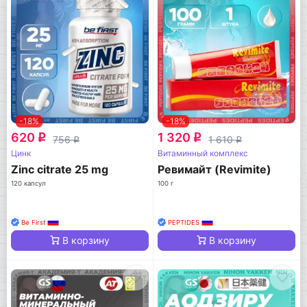
-18%
-18%
620
1 320
q
q
756
1 610
q
q
Цинк
Витаминный комплекс
Zinc citrate 25 mg
Ревимайт (Revimite)
120 капсул
100 г
Be First
PEPTIDES
В корзину
В корзину