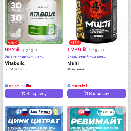
-20%
-12%
992
1 289
q
q
1 240
1 465
q
q
Витаминный комплекс
Витаминный комплекс
Vitabolic
Multi
30 таблеток
60 таблеток
BioTechUSA
Mutant
В корзину
В корзину