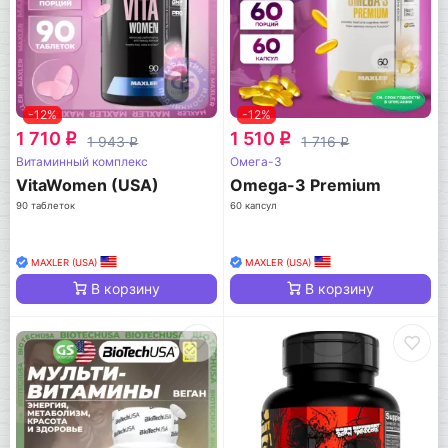
-12%
-12%
1 710
1 510
q
q
1 943
1 716
q
q
Витаминный комплекс
Омега-3
VitaWomen (USA)
Omega-3 Premium
90 таблеток
60 капсул
MAXLER (USA)
MAXLER (USA)
В корзину
В корзину