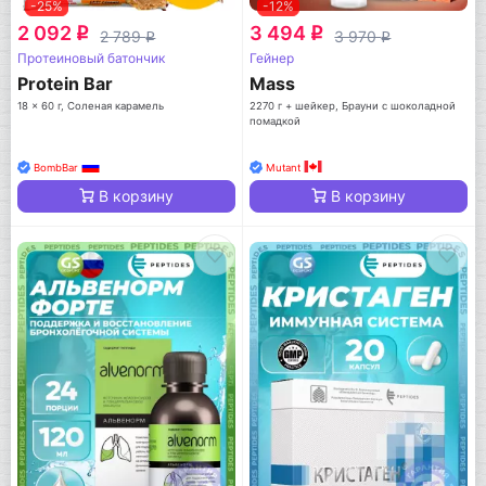
-25%
-12%
2 092
3 494
q
q
2 789
3 970
q
q
Протеиновый батончик
Гейнер
Protein Bar
Mass
18 x 60 г, Соленая карамель
2270 г + шейкер, Брауни с шоколадной
помадкой
BombBar
Mutant
В корзину
В корзину