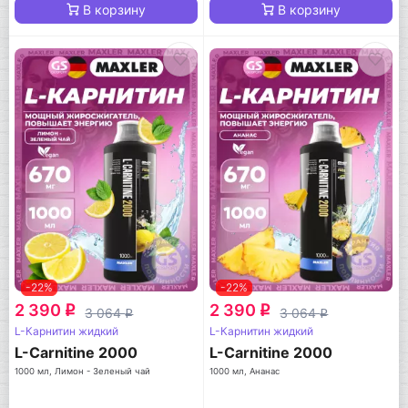
В корзину
В корзину
-22%
-22%
2 390
2 390
q
q
3 064
3 064
q
q
L-Карнитин жидкий
L-Карнитин жидкий
L-Carnitine 2000
L-Carnitine 2000
1000 мл, Лимон - Зеленый чай
1000 мл, Ананас