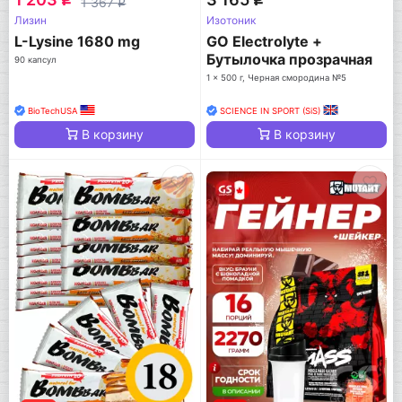
1 367
q
Лизин
Изотоник
L-Lysine 1680 mg
GO Electrolyte +
Бутылочка прозрачная
90 капсул
1 x 500 г, Черная смородина №5
BioTechUSA
SCIENCE IN SPORT (SiS)
В корзину
В корзину