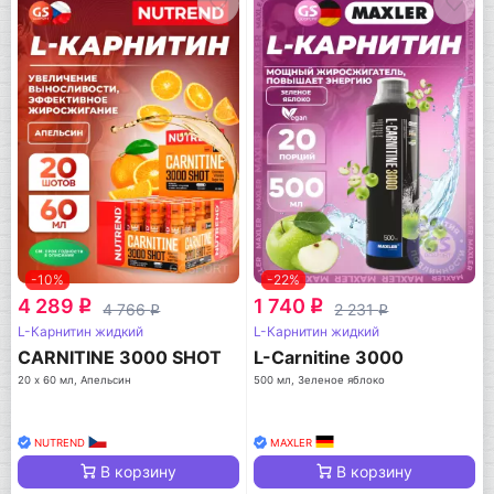
-10%
-22%
4 289
1 740
q
q
4 766
2 231
q
q
L-Карнитин жидкий
L-Карнитин жидкий
CARNITINE 3000 SHOT
L-Carnitine 3000
20 х 60 мл, Апельсин
500 мл, Зеленое яблоко
NUTREND
MAXLER
В корзину
В корзину