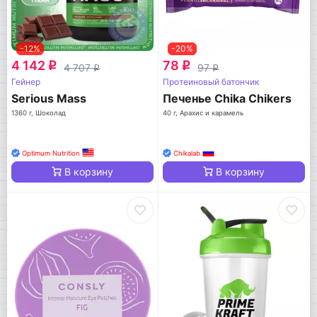
-12%
-20%
4 142
78
q
q
4 707
97
q
q
Гейнер
Протеиновый батончик
Serious Mass
Печенье Chika Chikers
1360 г, Шоколад
40 г, Арахис и карамель
Optimum Nutrition
Chikalab
В корзину
В корзину