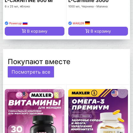
L-CARNITINE 900 мг
L-Carnitine 3000
6 х 25 мл, яблоко
1000 мл, Черника - Малина
Powerup
MAXLER
В корзину
В корзину
Покупают вместе
Посмотреть все