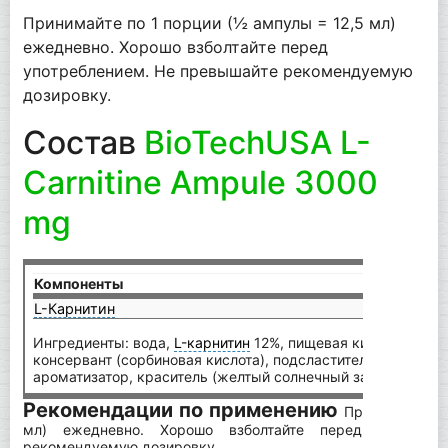
Принимайте по 1 порции (½ ампулы = 12,5 мл)
ежедневно. Хорошо взболтайте перед
употреблением. Не превышайте рекомендуемую
дозировку.
Состав
BioTechUSA L-
Carnitine Ampule 3000
mg
Компоненты
на 6 
L-Карнитин
750 
Ингредиенты: вода,
L-карнитин
12%, пищевая кислота (лимо
консервант (сорбиновая кислота), подсластители (ацесульф
ароматизатор, краситель (желтый солнечный закат FCF).
Рекомендации по применению
Принимайте по
мл) ежедневно. Хорошо взболтайте перед употребл
рекомендуемую дозировку.