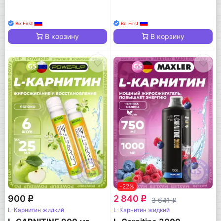
Be First
Be First
В корзину
В корзину
-22%
900
2 840
q
q
3 641
q
L-Карнитин жидкий
L-Карнитин жидкий