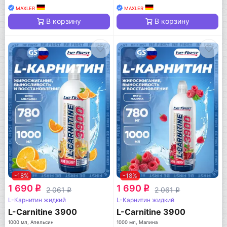
MAXLER
MAXLER
В корзину
В корзину
-18%
-18%
1 690
1 690
q
q
2 061
2 061
q
q
L-Карнитин жидкий
L-Карнитин жидкий
L-Carnitine 3900
L-Carnitine 3900
1000 мл, Апельсин
1000 мл, Малина