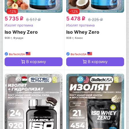
-12%
-12%
5 735
5 478
q
q
6 517
6 225
q
q
Изолят протеина
Изолят протеина
Iso Whey Zero
Iso Whey Zero
908 г, Фундук
908 г, Кокос
BioTechUSA
BioTechUSA
В корзину
В корзину