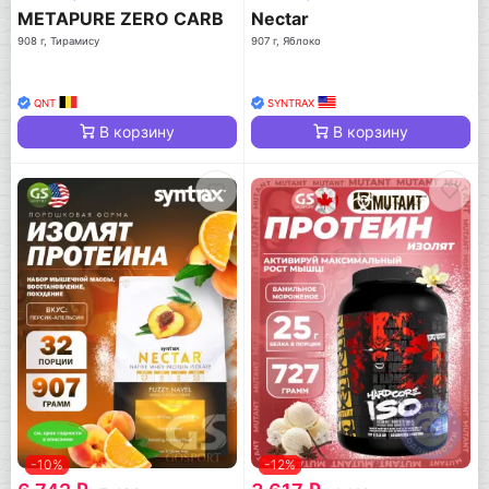
METAPURE ZERO CARB
Nectar
908 г, Тирамису
907 г, Яблоко
QNT
SYNTRAX
В корзину
В корзину
-10%
-12%