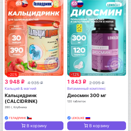
-20%
-12%
3 948
1 843
q
q
4 935
2 095
q
q
Кальций & магний
Витаминный комплекс
Кальцидринк
Диосмин 300 мг
(CALCIDRINK)
120 таблеток
390 г, Клубника
ГЕЛАДРИНК
LEKOLIKE
В корзину
В корзину