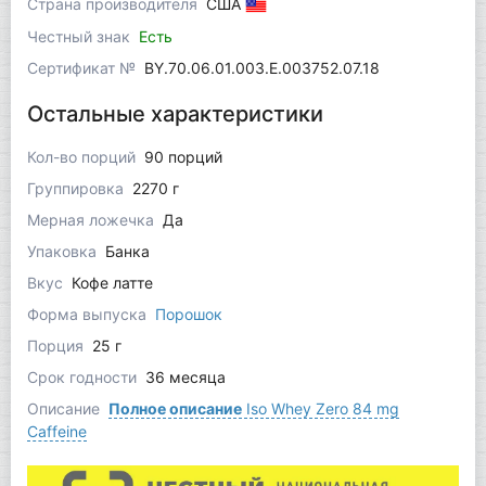
Страна производителя
США
Честный знак
Есть
Сертификат №
BY.70.06.01.003.Е.003752.07.18
Остальные характеристики
Кол-во порций
90 порций
Группировка
2270 г
Мерная ложечка
Да
Упаковка
Банка
Вкус
Кофе латте
Форма выпуска
Порошок
Порция
25 г
Срок годности
36 месяца
Описание
Полное описание
Iso Whey Zero 84 mg
Caffeine