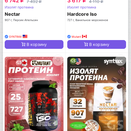
6 742
3 617
q
q
7 492
4 110
q
q
Изолят протеина
Изолят протеина
Nectar
Hardcore Iso
907 г, Персик-Апельсин
727 г, Ванильное мороженое
SYNTRAX
Mutant
В корзину
В корзину