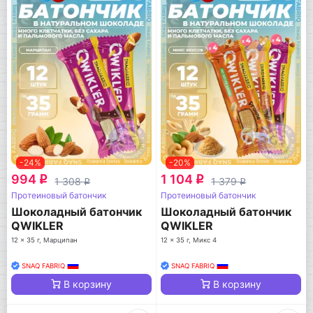
-24%
-20%
994
1 104
q
q
1 308
1 379
q
q
Протеиновый батончик
Протеиновый батончик
Шоколадный батончик
Шоколадный батончик
QWIKLER
QWIKLER
12 x 35 г, Марципан
12 x 35 г, Микс 4
SNAQ FABRIQ
SNAQ FABRIQ
В корзину
В корзину