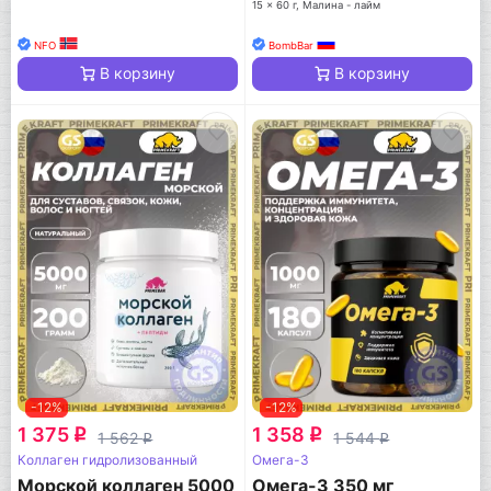
15 x 60 г, Малина - лайм
NFO
BombBar
В корзину
В корзину
-12%
-12%
1 375
1 358
q
q
1 562
1 544
q
q
Коллаген гидролизованный
Омега-3
Морской коллаген 5000
Омега-3 350 мг