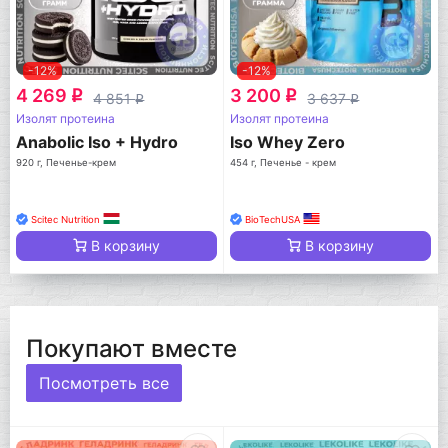
-12%
-12%
4 269
3 200
q
q
4 851
3 637
q
q
Изолят протеина
Изолят протеина
Anabolic Iso + Hydro
Iso Whey Zero
920 г, Печенье-крем
454 г, Печенье - крем
Scitec Nutrition
BioTechUSA
В корзину
В корзину
Покупают вместе
Посмотреть все