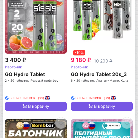
-10%
3 400
9 180
q
q
10 200
q
Изотоник
Изотоник
GO Hydro Tablet
GO Hydro Tablet 20s_3
2 x 20 таблеток, Розовый грейпфрут
6 x 20 таблеток, Ананас - Манго, Кола
SCIENCE IN SPORT (SiS)
SCIENCE IN SPORT (SiS)
В корзину
В корзину