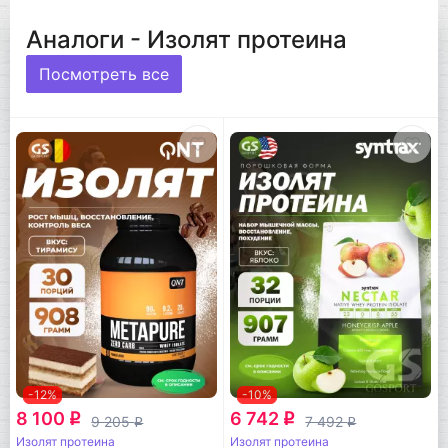
Аналоги - Изолят протеина
Посмотреть все
-12%
-10%
8 100
6 742
q
q
9 205
7 492
q
q
Изолят протеина
Изолят протеина