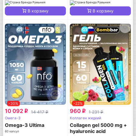
В корзину
В корзину
-30%
-22%
10 092
960
q
q
14 417
1 231
q
q
Омега-3
Коллаген жидкий
Omega-3 Ultima
Collagen gel 5000 mg +
hyaluronic acid
60 капсул