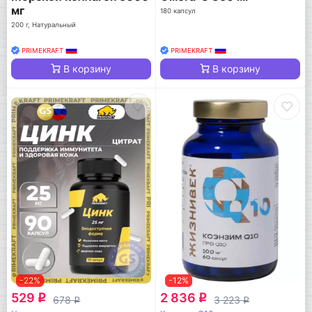
мг
180 капсул
200 г, Натуральный
PRIMEKRAFT
PRIMEKRAFT
В корзину
В корзину
-22%
-12%
529
2 836
q
q
678
3 223
q
q