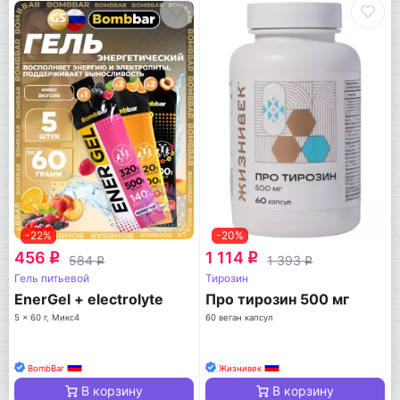
-22%
-20%
456
1 114
q
q
584
1 393
q
q
Гель питьевой
Тирозин
EnerGel + electrolyte
Про тирозин 500 мг
5 x 60 г, Микс4
60 веган капсул
BombBar
Жизнивек
В корзину
В корзину