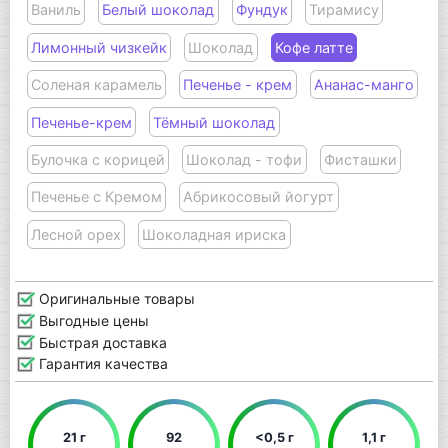
Ваниль
Белый шоколад
Фундук
Тирамису
Лимонный чизкейк
Шоколад
Кофе латте
Соленая карамель
Печенье - крем
Ананас-манго
Печенье-крем
Тёмный шоколад
Булочка с корицей
Шоколад - тофи
Фисташки
Печенье с Кремом
Абрикосовый йогурт
Лесной орех
Шоколадная ириска
Оригинальные товары
Выгодные цены
Быстрая доставка
Гарантия качества
21 г
92
<0,5 г
1,1 г