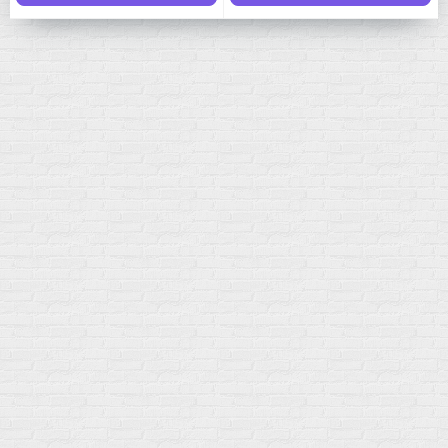
Мой город!
Москва
+7 (495) 108-73-79
+7 (977) 400-45-00
Самовывоз пн-пт 10-19 сб 11-15
г. Москва
ул. Профсоюзная 66c1