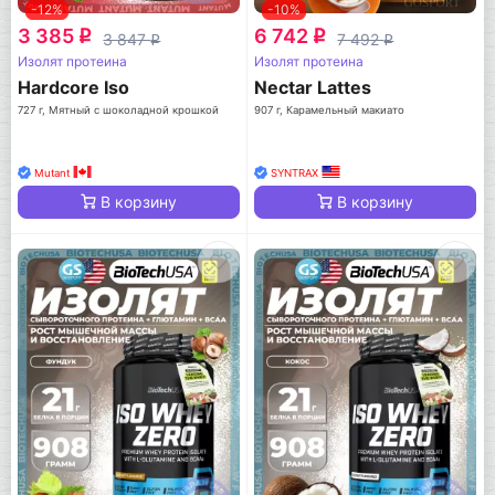
-12%
-10%
3 385
6 742
q
q
3 847
7 492
q
q
Изолят протеина
Изолят протеина
Hardcore Iso
Nectar Lattes
727 г, Мятный с шоколадной крошкой
907 г, Карамельный макиато
Mutant
SYNTRAX
В корзину
В корзину