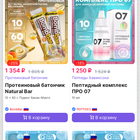
-25%
-18%
1 354
1 250
q
q
1 805
1 524
q
q
Протеиновый батончик
Пептиды Хавинсона
Протеиновый батончик
Пептидный комплекс
Natural Bar
ПРО 07
10 x 60 г, Пудинг Банан-Манго
10 мл
BombBar
PEPTIDES
В корзину
В корзину