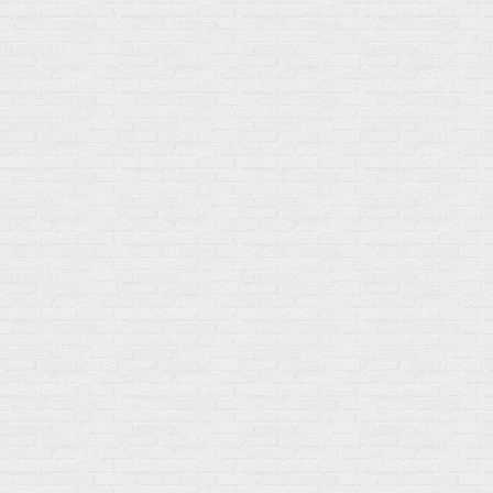
Нам 17 лет
Среди наших клиентов Профессионалы, Начинающие, Доктора и
др
Акции
Товары по выгодной цене
sales
@
gosport
.
shop
Популярное
Для иммунитета
Протеин
Аминокислоты
BCAA
Антиоксиданты, Q10
Аминокислоты
Для пищеварения
Глютамин
Для иммунитета
Креатин
Экстракты
Для связок и суставов
Витамины
Предтреники
Витаминный комплекс
Гели
Витамин A (ретинол)
Батончики
Витамины группы B
Аргинин-Цитрулин
Витамин D
Послетренировочный комлекс
Фолиевая кислота (B9)