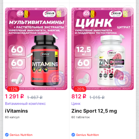
-12%
-20%
1 291
812
q
q
1 467
1 015
q
q
Витаминный комплекс
Цинк
iVitamins
Zinc Sport 12,5 mg
60 капсул
60 таблеток
Genius Nutrition
Genius Nutrition