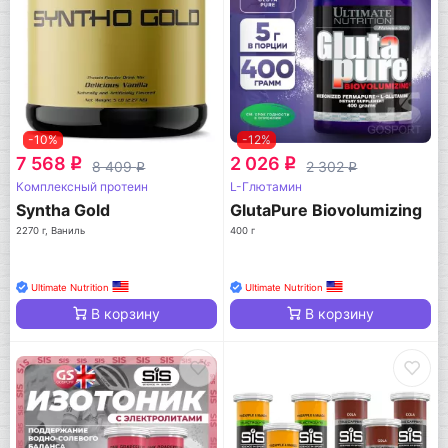
-10%
-12%
7 568
2 026
q
q
8 409
2 302
q
q
Комплексный протеин
L-Глютамин
Syntha Gold
GlutaPure Biovolumizing
2270 г, Ваниль
400 г
Ultimate Nutrition
Ultimate Nutrition
В корзину
В корзину