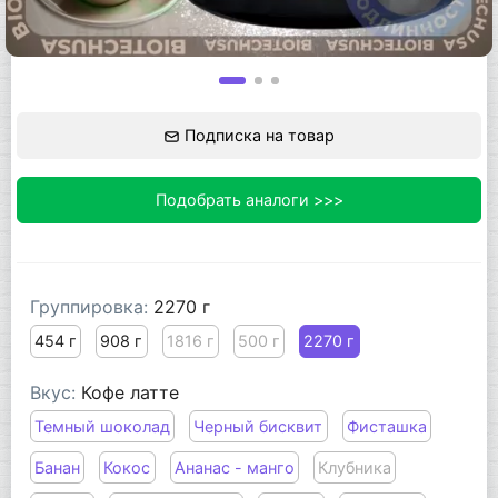
Подписка на товар
Подобрать аналоги >>>
Группировка:
2270 г
454 г
908 г
1816 г
500 г
2270 г
Вкус:
Кофе латте
Темный шоколад
Черный бисквит
Фисташка
Банан
Кокос
Ананас - манго
Клубника