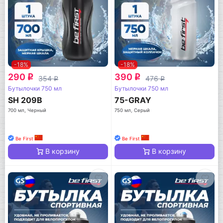
-18%
-18%
290
390
q
q
354
476
q
q
Бутылочки 750 мл
Бутылочки 750 мл
SH 209B
75-GRAY
700 мл, Черный
750 мл, Серый
Be First
Be First
В корзину
В корзину