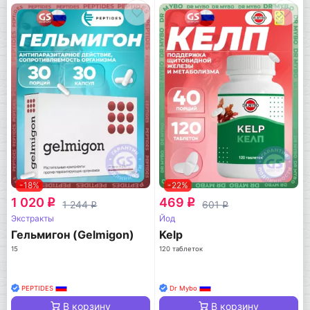
-18%
-22%
1 020
469
q
q
1 244
601
q
q
Экстракты
Йод
Гельмигон (Gelmigon)
Kelp
15
120 таблеток
PEPTIDES
Dr Mybo
В корзину
В корзину