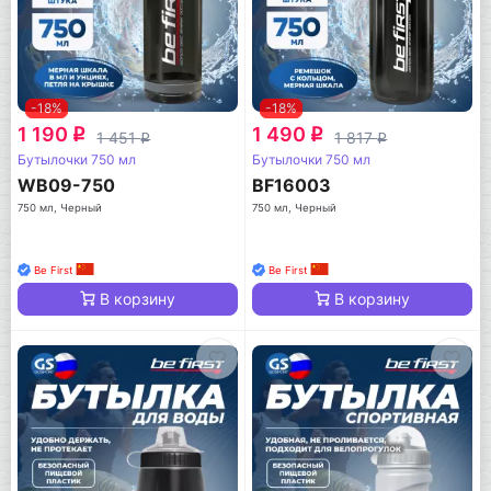
-18%
-18%
1 190
1 490
q
q
1 451
1 817
q
q
Бутылочки 750 мл
Бутылочки 750 мл
WB09-750
BF16003
750 мл, Черный
750 мл, Черный
Be First
Be First
В корзину
В корзину