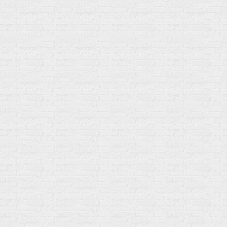
Для связок и суставов
Витамины
Предтреники
Витаминный комплекс
Гели
Витамин A (ретинол)
Батончики
Витамины группы B
Аргинин-Цитрулин
Витамин D
Послетренировочный комлекс
Фолиевая кислота (B9)
L-Карнитин
Витамины для женщин
Гейнеры
Витамины для мужчин
Изотоники &
Минералы
Электролиты
Основные минералы
Изотоники в порошке
Кальций & магний
Изотоники в таблетках
Железо
Изотонические концентарты
Кальций
Углеводная загрузка
Магний
Гели без кофеина
Цинк
Гели питьевые
Солевые таблетки
Доставка и оплата
Бренды