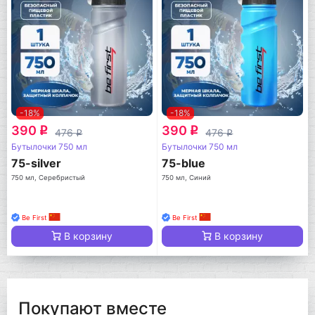
-18%
-18%
390
390
q
q
476
476
q
q
Бутылочки 750 мл
Бутылочки 750 мл
75-silver
75-blue
750 мл, Серебристый
750 мл, Синий
Be First
Be First
В корзину
В корзину
Покупают вместе