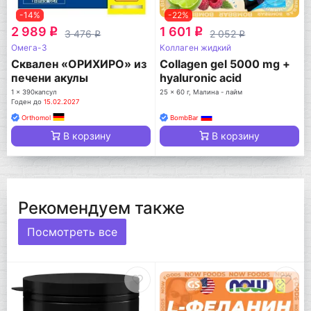
-14%
-22%
2 989
1 601
q
q
3 476
2 052
q
q
Омега-3
Коллаген жидкий
Сквален «ОРИХИРО» из
Collagen gel 5000 mg +
печени акулы
hyaluronic acid
1 x 390капсул
25 x 60 г, Малина - лайм
Годен до
15.02.2027
Orthomol
BombBar
В корзину
В корзину
Рекомендуем также
Посмотреть все