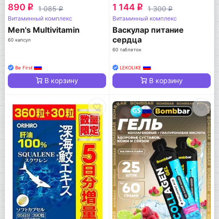
890
1 144
q
q
1 085
1 300
q
q
Витаминный комплекс
Витаминный комплекс
Men's Multivitamin
Васкулар питание
сердца
60 капсул
60 таблеток
Be First
LEKOLIKE
В корзину
В корзину