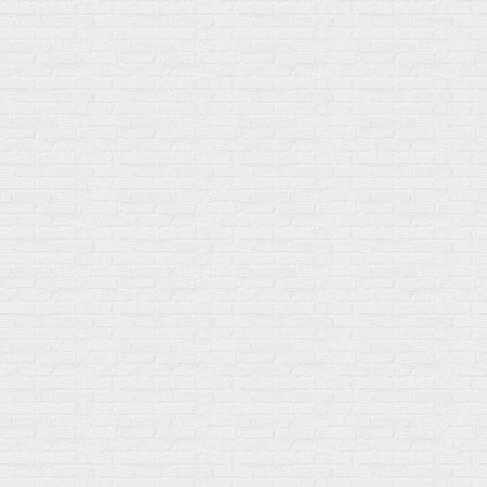
+7 (495) 108-73-79
+7 (977) 400-45-00
Самовывоз пн-пт 10-19 сб 11-15
г. Москва
ул. Профсоюзная 66c1
Нам 17 лет
Среди наших клиентов Профессионалы, Начинающие, Доктора и
др
Акции
Товары по выгодной цене
sales
@
gosport
.
shop
Популярное
Для иммунитета
Протеин
Аминокислоты
BCAA
Антиоксиданты, Q10
Аминокислоты
Для пищеварения
Глютамин
Для иммунитета
Креатин
Экстракты