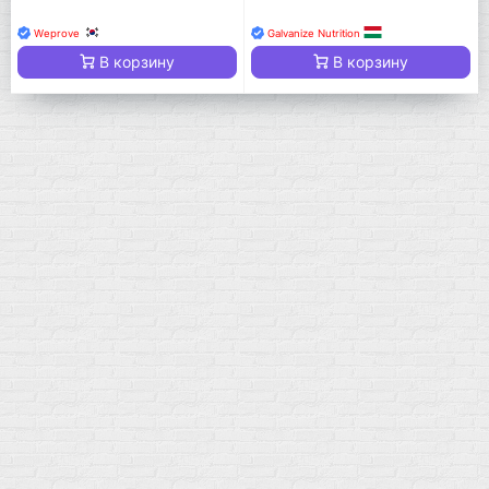
Weprove
Galvanize Nutrition
В корзину
В корзину
Мой город!
Москва