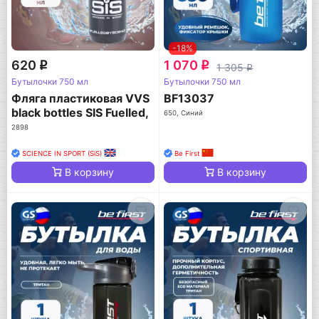
-18%
620
1 070
q
q
1 305
q
Бутылочки 750 мл
Бутылочки 750 мл
Фляга пластиковая VVS
BF13037
black bottles SIS Fuelled,
650, Синий
750мл
2898
SCIENCE IN SPORT (SiS)
Be First
В корзину
В корзину