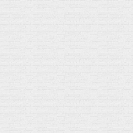
Статьи
Публичная оферта
Политику конфиденциальности
Купить оптом
Почему выбирают нас
Отследить заказ
О магазине
Сотрудничество
Контакты
Распродажа
Подпишитесь на полезную рассылку о новинках, акциях и
спецпредложениях
GoSport в Маркетплейсах