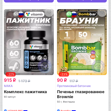
-22%
-23%
915
90
q
q
1 173
117
q
q
MAKA
Протеиновый батончик
Комплекс пажитника
Печенье глазированное
Brownie
60 капсул
50 г, Фисташка
VITAMIR PRO
BombBar