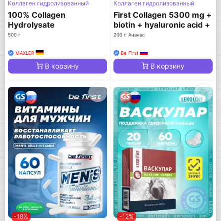
Коллаген гидролизованный
Коллаген гидролизованный
100% Collagen
First Collagen 5300 mg +
Hydrolysate
biotin + hyaluronic acid +
vitamin C
500 г
200 г, Ананас
MAXLER
Be First
В корзину
В корзину
-18%
-12%