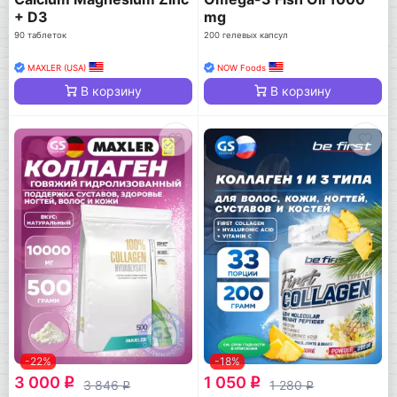
+ D3
mg
90 таблеток
200 гелевых капсул
MAXLER (USA)
NOW Foods
В корзину
В корзину
-22%
-18%
3 000
1 050
q
q
3 846
1 280
q
q