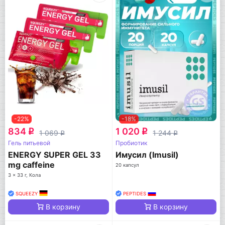
-22%
-18%
834
1 020
q
q
1 069
1 244
q
q
Гель питьевой
Пробиотик
ENERGY SUPER GEL 33
Имусил (Imusil)
mg caffeine
20 капсул
3 x 33 г, Кола
SQUEEZY
PEPTIDES
В корзину
В корзину