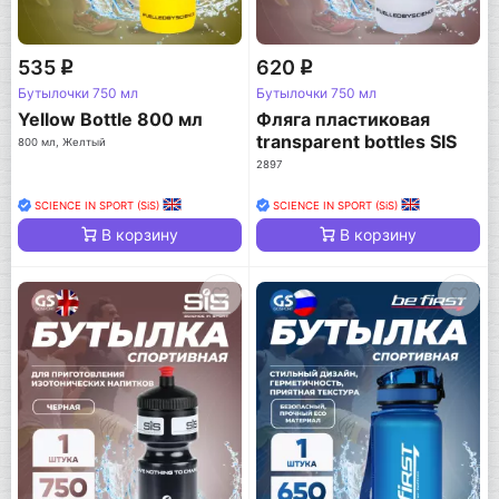
535
620
q
q
Бутылочки 750 мл
Бутылочки 750 мл
Yellow Bottle 800 мл
Фляга пластиковая
transparent bottles SIS
800 мл, Желтый
Fuelled, 750мл
2897
SCIENCE IN SPORT (SiS)
SCIENCE IN SPORT (SiS)
В корзину
В корзину