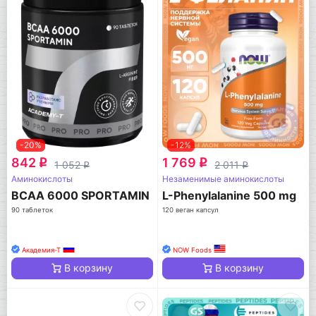
-20%
-12%
842
1 769
q
q
1 052
2 011
q
q
Аминокислоты
Незаменимые аминокислоты
BCAA 6000 SPORTAMIN
L-Phenylalanine 500 mg
90 таблеток
120 веган капсул
Академия-Т
NOW Foods
В корзину
В корзину