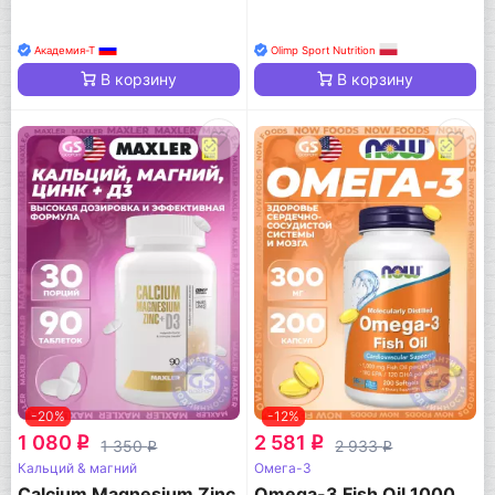
Академия-Т
Olimp Sport Nutrition
В корзину
В корзину
-20%
-12%
1 080
2 581
q
q
1 350
2 933
q
q
Кальций & магний
Омега-3
Calcium Magnesium Zinc
Omega-3 Fish Oil 1000