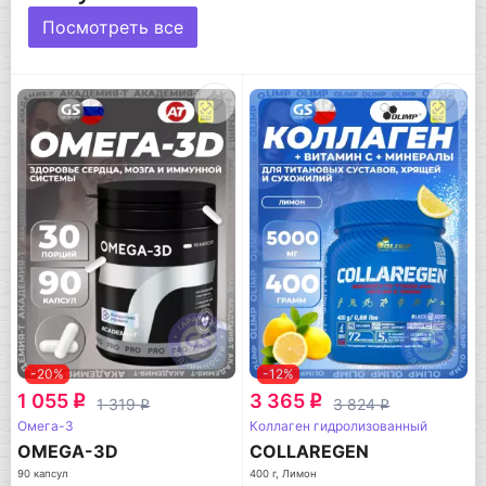
Посмотреть все
-20%
-12%
1 055
3 365
q
q
1 319
3 824
q
q
Омега-3
Коллаген гидролизованный
OMEGA-3D
COLLAREGEN
90 капсул
400 г, Лимон