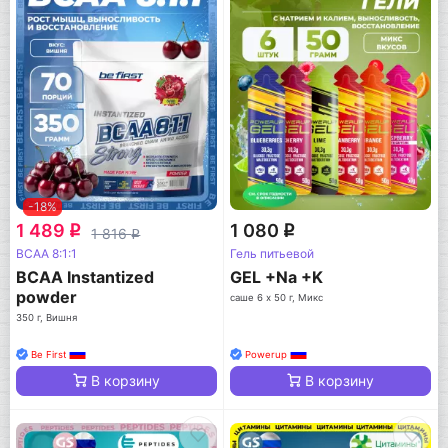
-18%
1 489
1 080
q
q
1 816
q
BCAA 8:1:1
Гель питьевой
BCAA Instantized
GEL +Na +K
powder
саше 6 x 50 г, Микс
350 г, Вишня
Be First
Powerup
В корзину
В корзину