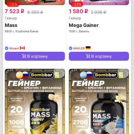
-10%
-22%
7 523
1 580
q
q
8 359
2 026
q
q
Гейнер
Гейнер
Mass
Mega Gainer
6800 г, Клубника-банан
1000 г, Ваниль
Mutant
MAXLER
В корзину
В корзину