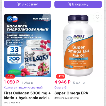
В корзину
В корзину
-18%
-12%
1 050
4 946
q
q
1 280
5 621
q
q
Коллаген гидролизованный
Омега-3
First Collagen 5300 mg +
Super Omega EPA
biotin + hyaluronic acid +
240 гелевые капсулы
vitamin C
200 г, Малина