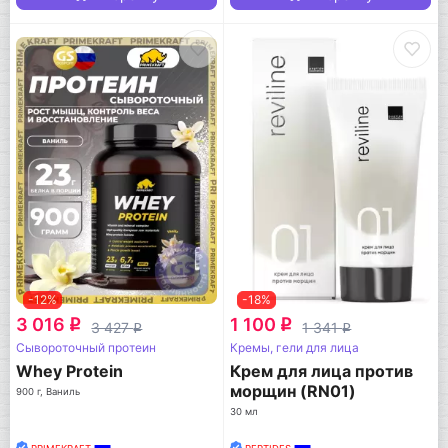
-12%
-18%
3 016
1 100
q
q
3 427
1 341
q
q
Сывороточный протеин
Кремы, гели для лица
Whey Protein
Крем для лица против
морщин (RN01)
900 г, Ваниль
30 мл