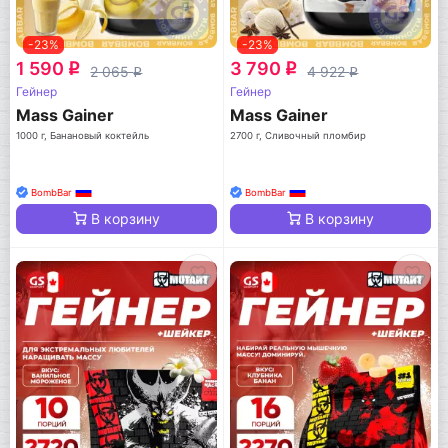
-23%
-23%
1 590
3 790
q
q
2 065
4 922
q
q
Гейнер
Гейнер
Mass Gainer
Mass Gainer
1000 г, Банановый коктейль
2700 г, Сливочный пломбир
BombBar
BombBar
В корзину
В корзину