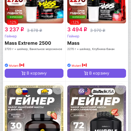
-12%
-12%
3 237
3 494
q
q
3 678
3 970
q
q
Гейнер
Гейнер
Mass Extreme 2500
Mass
2720 г + шейкер, Ванильное мороженое
2270 г + шейкер, Клубника-банан
Mutant
Mutant
В корзину
В корзину