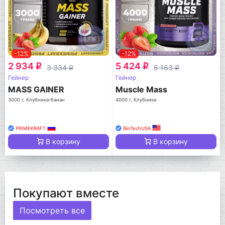
-12%
-12%
2 934
5 424
q
q
3 334
6 163
q
q
Гейнер
Гейнер
MASS GAINER
Muscle Mass
3000 г, Клубника-банан
4000 г, Клубника
PRIMEKRAFT
BioTechUSA
В корзину
В корзину
Покупают вместе
Посмотреть все