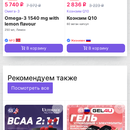
5 740
2 836
q
q
7 972
3 223
q
q
Омега-3
Коэнзим Q10
Omega-3 1540 mg with
Коэнзим Q10
lemon flavour
60 веган капсул
250 мл, Лимон
NFO
Жизнивек
В корзину
В корзину
Рекомендуем также
Посмотреть все