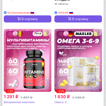
40 таблеток
GLS pharmaceuticals
LEKOLIKE
В корзину
В корзину
-12%
-22%
1 291
1 830
q
q
1 467
2 346
q
q
Витаминный комплекс
Омега-3