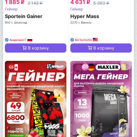
1 885
4 631
q
q
2 142
5 263
q
q
Гейнер
Гейнер
Sportein Gainer
Hyper Mass
900 г, Шоколад
2270 г, Ваниль
Академия-Т
BioTechUSA
В корзину
В корзину