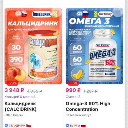
-20%
-18%
3 948
990
q
q
4 935
1 207
q
q
Кальций & магний
Омега-3
Кальцидринк
Omega-3 60% High
(CALCIDRINK)
Concentration
390 г, Персик
60 гелевых капсул
ГЕЛАДРИНК
Be First