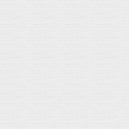
ул. Профсоюзная 66c1
Нам 17 лет
Среди наших клиентов Профессионалы, Начинающие, Доктора и
др
Акции
Товары по выгодной цене
sales
@
gosport
.
shop
Популярное
Для иммунитета
Протеин
Аминокислоты
BCAA
Антиоксиданты, Q10
Аминокислоты
Для пищеварения
Глютамин
Для иммунитета
Креатин
Экстракты
Для связок и суставов
Витамины
Предтреники
Витаминный комплекс
Гели
Витамин A (ретинол)
Батончики
Витамины группы B