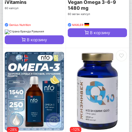
iVitamins
Vegan Omega 3-6-9
1480 mg
60 капсул
60 веган капсул
Genius Nutrition
MAXLER
В корзину
В корзину
-28%
-12%