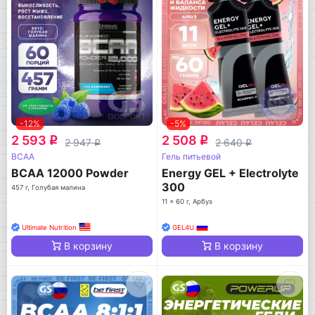
-12%
-5%
2 593
2 508
q
q
2 947
2 640
q
q
BCAA
Гель питьевой
BCAA 12000 Powder
Energy GEL + Electrolyte
300
457 г, Голубая малина
11 x 60 г, Арбуз
Ultimate Nutrition
GEL4U
В корзину
В корзину