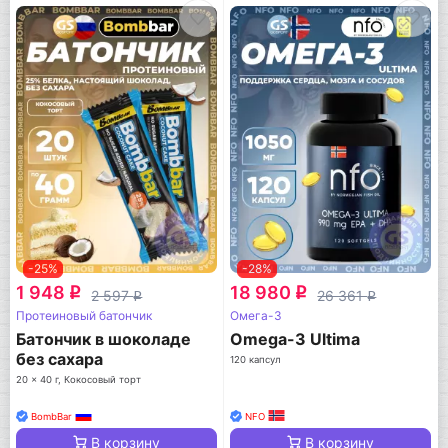
-25%
-28%
1 948
18 980
q
q
2 597
26 361
q
q
Протеиновый батончик
Омега-3
Батончик в шоколаде
Omega-3 Ultima
без сахара
120 капсул
20 x 40 г, Кокосовый торт
BombBar
NFO
В корзину
В корзину