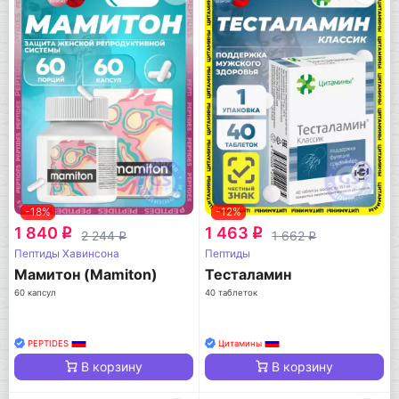
-18%
-12%
1 840
1 463
q
q
2 244
1 662
q
q
Пептиды Хавинсона
Пептиды
Мамитон (Mamiton)
Тесталамин
60 капсул
40 таблеток
PEPTIDES
Цитамины
В корзину
В корзину