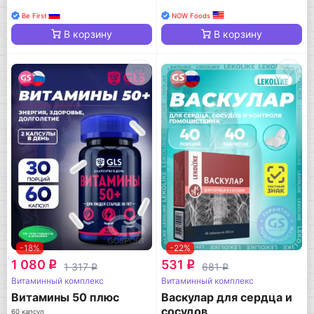
Be First
NOW Foods
В корзину
В корзину
-18%
-22%
1 080
531
q
q
1 317
681
q
q
Витаминный комплекс
Витаминный комплекс
Витамины 50 плюс
Васкулар для сердца и
сосудов
60 капсул