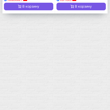
PRIMEKRAFT
PEPTIDES
В корзину
В корзину
Мой город!
Москва
+7 (495) 108-73-79
+7 (977) 400-45-00
Самовывоз пн-пт 10-19 сб 11-15
г. Москва