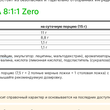
8:1:1 Zero
на суточную порцию (15 г)
11 г
8,8 г
1,1 г
1,1 г
-лейцин
, эмульгатор: лецитины, мальтодекстрин), ароматизатор
-валина, кислота (лимонная кислота), подсластитель (сукралоза)
 порцию (7,5 г = 2 полные мерные ложки = 1 столовая ложка) с
ревышайте рекомендуемую дозировку.
сит справочный характер и основывается на последних доступ