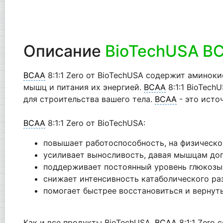
Описание
BioTechUSA BCA
BCAA
8:1:1 Zero от BioTechUSA содержит аминоки
мышц и питания их энергией.
ВСАА
8:1:1 BioTec
для строительства вашего тела.
BCAA
- это исто
BCAA
8:1:1 Zero от BioTechUSA:
повышает работоспособность, на физическо
усиливает выносливость, давая мышцам до
поддерживает постоянный уровень глюкозы 
снижает интенсивность катаболического р
помогает быстрее восстановиться и вернут
Как и все продукты BioTechUSA,
BCAA
8:1:1 Zero