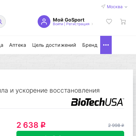
Москва
Мой GoSport
Войти
|
Регистрация
да
Аптека
Цель достижений
Бренд
ла и ускорение восстановления
2 638
q
2 998
q