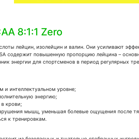
A 8:1:1 Zero
слоты лейцин, изолейцин и валин. Они усиливают эффе
hUSA содержит повышенную пропорцию лейцина – основ
чник энергии для спортсменов в период регулярных тр
м и интеллектуальном уровне;
полнительную энергию;
в крови;
азрушения мышц, уменьшая болевые ощущения после т
ься к тренировкам.
 состоит из безопасных и тщательно отобранных ингред