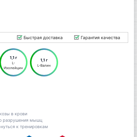
Быстрая доставка
Гарантия качества
1,1 г
1,1 г
L-
L-Валин
Изолейцин
козы в крови
го разрушения мышц
рнуться к тренировкам