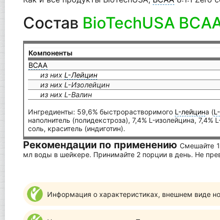
Состав
BioTechUSA BCAA 
Компоненты
BCAA
из них
L-Лейцин
из них L-Изолейцин
из них L-Валин
Ингредиенты: 59,6% быстрорастворимого
L-лейцин
а (
L
наполнитель (полидекстроза), 7,4% L-изолейцина, 7,4% L
соль, краситель (индиготин).
Рекомендации по применению
Смешайте 1
мл воды в шейкере. Принимайте 2 порции в день. Не п
Информация о характеристиках, внешнем виде но