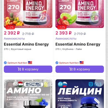
-12%
-12%
2 392
2 393
q
q
2 718
2 719
q
q
Аминокислоты
Аминокислоты
Essential Amino Energy
Essential Amino Energy
270 г, Фруктовый взрыв
270 г, Клубника - Лайм
Optimum Nutrition
Optimum Nutrition
В корзину
В корзину