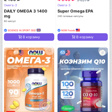
5 621
q
Омега-3
Омега-3
DAILY OMEGA 3 1400
Super Omega EPA
mg
240 гелевые капсулы
60 капсул
SCIENCE IN SPORT (SiS)
NOW Foods
В корзину
В корзину