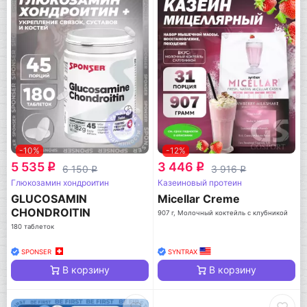
-10%
-12%
5 535
3 446
q
q
6 150
3 916
q
q
Глюкозамин хондроитин
Казеиновый протеин
GLUCOSAMIN
Micellar Creme
CHONDROITIN
907 г, Молочный коктейль с клубникой
180 таблеток
SPONSER
SYNTRAX
В корзину
В корзину