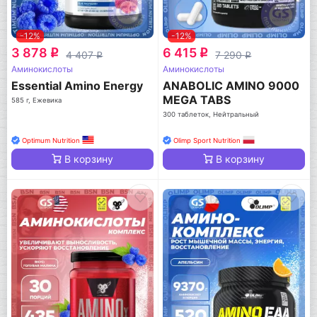
-12%
-12%
3 878
6 415
q
q
4 407
7 290
q
q
Аминокислоты
Аминокислоты
Essential Amino Energy
ANABOLIC AMINO 9000
MEGA TABS
585 г, Ежевика
300 таблеток, Нейтральный
Optimum Nutrition
Olimp Sport Nutrition
В корзину
В корзину