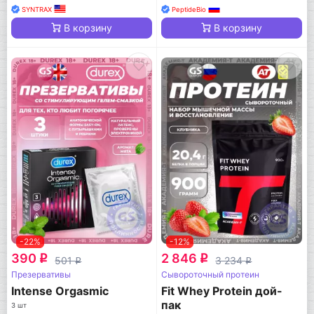
SYNTRAX
PeptideBio
В корзину
В корзину
-22%
-12%
390
2 846
q
q
501
3 234
q
q
Презервативы
Сывороточный протеин
Intense Orgasmic
Fit Whey Protein дой-
пак
3 шт