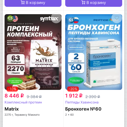
В корзину
В корзину
-10%
-20%
8 446
1 912
q
q
9 384
2 390
q
q
Комплексный протеин
Пептиды Хавинсона
Matrix
Бронхоген №60
2270 г, Тирамису Макиато
2 x 60