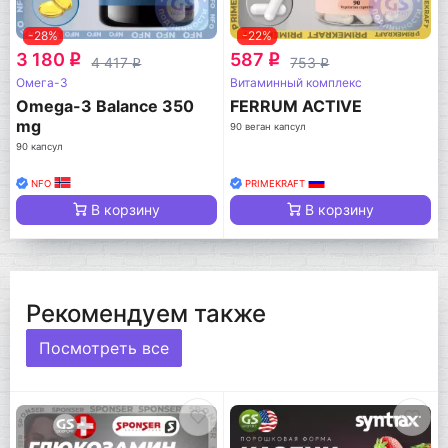
-28%
-22%
3 180
587
q
q
4 417
753
q
q
Омега-3
Витаминный комплекс
Omega-3 Balance 350
FERRUM ACTIVE
mg
90 веган капсул
90 капсул
NFO
PRIMEKRAFT
В корзину
В корзину
Рекомендуем также
Посмотреть все