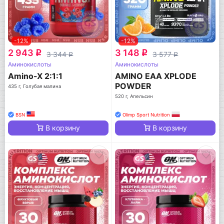
-12%
-12%
2 943
3 148
q
q
3 344
3 577
q
q
Аминокислоты
Аминокислоты
Amino-X 2:1:1
AMINO EAA XPLODE
POWDER
435 г, Голубая малина
520 г, Апельсин
BSN
Olimp Sport Nutrition
В корзину
В корзину