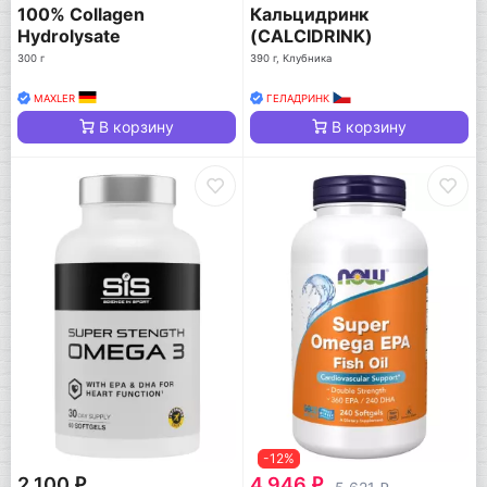
100% Collagen
Кальцидринк
Hydrolysate
(CALCIDRINK)
300 г
390 г, Клубника
MAXLER
ГЕЛАДРИНК
В корзину
В корзину
-12%
2 100
4 946
q
q