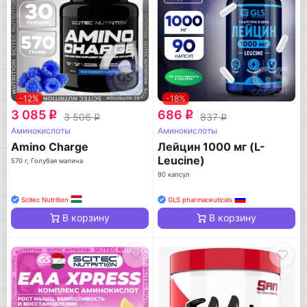
-12%
-18%
3 085
686
q
q
3 506
837
q
q
Аминокислоты
Аминокислоты
Amino Charge
Лейцин 1000 мг (L-
Leucine)
570 г, Голубая малина
90 капсул
Scitec Nutrition
GLS pharmaceuticals
В корзину
В корзину