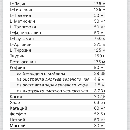
L-Лизин
125 мг
L-Гистидин
125 мг
L-Треонин
50 мг
L-Метионин
50 мг
L-Триптофан
50 мг
L-Фенилаланин
50 мг
L-Глутамин
750 мг
L-Аргинин
375 мг
L-Тирозин
125 мг
Таурин
250 мг
Бета-аланин
175 мг
Кофеин
50 мг
из безводного кофеина
39,38 мг
из экстракта листьев зеленого чая
4,9 мг
из экстракта зерен зеленого кофе
2,5 мг
их экстракта листьев черного чая
3,23 мг
Калий
202,5 мг
Хлор
63,5 мг
Кальций
60 мг
Фосфор
52,5 мг
Натрий
50 мг
Магний
30 мг