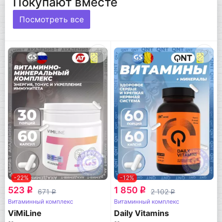
Покупают вместе
Посмотреть все
-22%
-12%
523
1 850
q
q
671
2 102
q
q
Витаминный комплекс
Витаминный комплекс
ViMiLine
Daily Vitamins