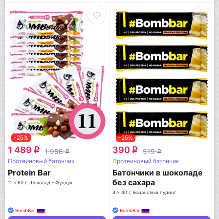
-25%
-25%
1 489
390
q
q
1 986
519
q
q
Протеиновый батончик
Протеиновый батончик
Protein Bar
Батончики в шоколаде
без сахара
11 x 60 г, Шоколад - Фундук
4 x 40 г, Банановый пудинг
BombBar
BombBar