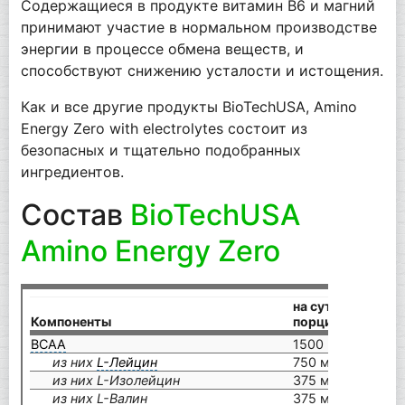
Содержащиеся в продукте витамин В6 и магний
принимают участие в нормальном производстве
энергии в процессе обмена веществ, и
способствуют снижению усталости и истощения.
Как и все другие продукты BioTechUSA, Amino
Energy Zero with electrolytes состоит из
безопасных и тщательно подобранных
ингредиентов.
Состав
BioTechUSA
Amino Energy Zero
на суточную
Компоненты
порцию (7 г)
BCAA
1500 мг
из них
L-Лейцин
750 мг
из них L-Изолейцин
375 мг
из них L-Валин
375 мг