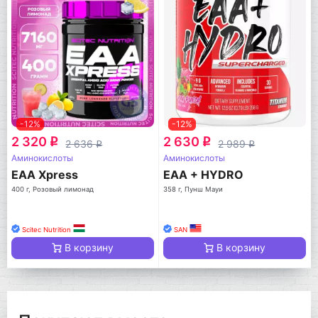
-12%
-12%
2 320
2 630
q
q
2 636
2 989
q
q
Аминокислоты
Аминокислоты
EAA Xpress
EAA + HYDRO
400 г, Розовый лимонад
358 г, Пунш Мауи
Scitec Nutrition
SAN
В корзину
В корзину