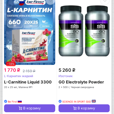
-18%
1 770
5 260
q
q
2 159
q
L-Карнитин жидкий
Изотоник
L-Carnitine Liquid 3300
GO Electrolyte Powder
20 х 25 мл, Малина №1
2 x 500 г, Черная смородина
Be First
SCIENCE IN SPORT (SiS)
В корзину
В корзину