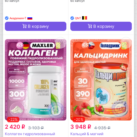
60 капсул
60 капсул
Академия-Т
QNT
В корзину
В корзину
-22%
-20%
2 420
3 948
q
q
3 103
4 935
q
q
Коллаген гидролизованный
Кальций & магний