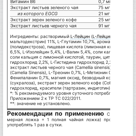
Витамин В6
0,7 мг
Экстракт листьев зеленого чая
75 мг
из которого EGCG
21 мг
Экстракт зерен зеленого кофе
25 мг
Экстракт листьев черного чая
91 мг
Ингредиенты: растворимый
L-Лейцин
(
L-Лейцин
, эмульгато
мальтодекстрин) 11%, L-Глутамин 10,7%, ароматизаторы, н
(полидекстроза), пищевая кислота (лимонная кислота),
L-а
6,5%, L-Изолейцин 5,4%, L-Валин 5,4%, соли кальция с орт
соли кальция с лимонной кислотой, таурин, цитрат натрия, 
гидрохлорид 2,2%, L-Гистидина гидрохлорид 2,2%, хлорид к
экстракт листьев черного чая (Camellia sinensis), экстракт
(Camelia Sinensis), L-Треонин 0,7%, L-Метионин 0,7%, L-Трип
Фенилаланин 0,7%, магния оксид, безводный кофеин 0,61%,
(сукралоза), экстракт зерен зеленого кофе (Coffea canepho
гидрохлорид, красители (тартразин, индиготин).
*: % рекомендуемого уровня суточного потребления, в соот
Приложением 2 к ТР ТС 022/2011.
**: значение не установлено.
Рекомендации по применению
Смешать 1 п
мерная ложка = 1 полная чайная ложка) продукта в 4
употреблять 1 раз в сутки.