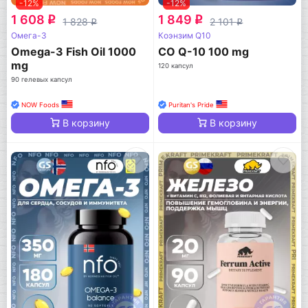
-12%
-12%
1 608
1 849
q
q
1 828
2 101
q
q
Омега-3
Коэнзим Q10
Omega-3 Fish Oil 1000
CO Q-10 100 mg
mg
120 капсул
90 гелевых капсул
NOW Foods
Puritan's Pride
В корзину
В корзину