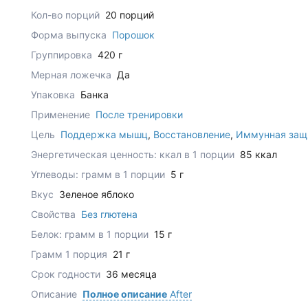
Кол-во порций
20 порций
Форма выпуска
Порошок
Группировка
420 г
Мерная ложечка
Да
Упаковка
Банка
Применение
После тренировки
Цель
Поддержка мышц
,
Восстановление
,
Иммунная защ
Энергетическая ценность: ккал в 1 порции
85 ккал
Углеводы: грамм в 1 порции
5 г
Вкус
Зеленое яблоко
Свойства
Без глютена
Белок: грамм в 1 порции
15 г
Грамм 1 порция
21 г
Срок годности
36 месяца
Описание
Полное описание
After