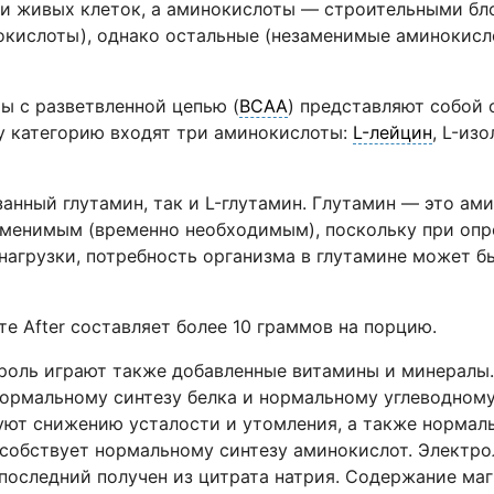
 живых клеток, а аминокислоты — строительными бло
окислоты), однако остальные (незаменимые аминокис
ы с разветвленной цепью (
BCAA
) представляют собой 
ту категорию входят три аминокислоты:
L-лейцин
, L-из
занный глутамин, так и L-глутамин. Глутамин — это ам
аменимым (временно необходимым), поскольку при опр
агрузки, потребность организма в глутамине может б
 After составляет более 10 граммов на порцию.
роль играют также добавленные витамины и минералы
нормальному синтезу белка и нормальному углеводному
твуют снижению усталости и утомления, а также норма
собствует нормальному синтезу аминокислот. Электро
, последний получен из цитрата натрия. Содержание м