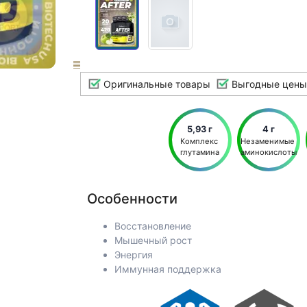
Оригинальные товары
Выгодные цены
5,93 г
4 г
Комплекс 
Незаменимые 
глутамина
аминокислоты
Особенности
Восстановление
Мышечный рост
Энергия
Иммунная поддержка