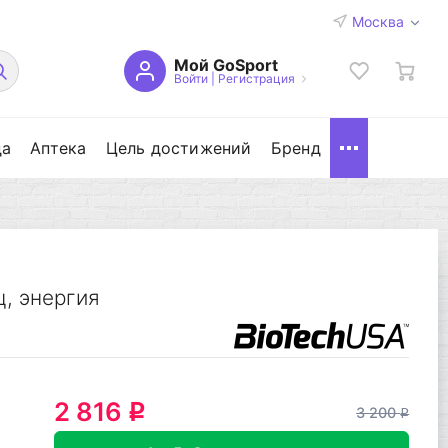
Москва
Мой GoSport
Войти
|
Регистрация
да
Аптека
Цель достижений
Бренд
, энергия
2 816
q
3 200
q