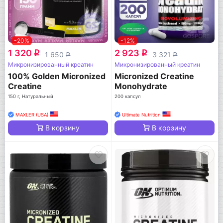
-20%
-12%
1 320
2 923
q
q
1 650
3 321
q
q
Микронизированный креатин
Микронизированный креатин
100% Golden Micronized
Micronized Creatine
Creatine
Monohydrate
150 г, Натуральный
200 капсул
MAXLER (USA)
Ultimate Nutrition
В корзину
В корзину