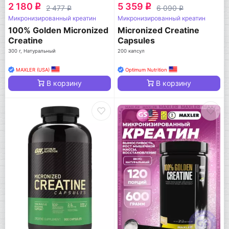
2 180
5 359
q
q
2 477
6 090
q
q
Микронизированный креатин
Микронизированный креатин
100% Golden Micronized
Micronized Creatine
Creatine
Capsules
300 г, Натуральный
200 капсул
MAXLER (USA)
Optimum Nutrition
В корзину
В корзину