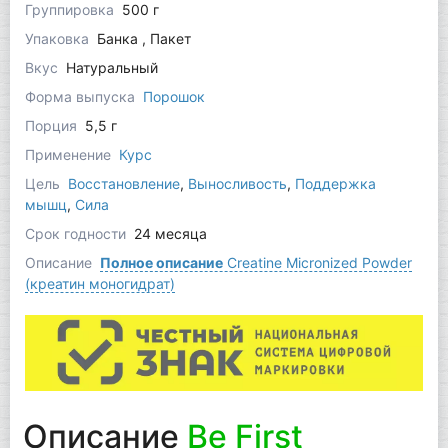
Группировка
500 г
Упаковка
Банка , Пакет
Вкус
Натуральный
Форма выпуска
Порошок
Порция
5,5 г
Применение
Курс
Цель
Восстановление
,
Выносливость
,
Поддержка
мышц
,
Сила
Срок годности
24 месяца
Описание
Полное описание
Creatine Micronized Powder
(креатин моногидрат)
Описание
Be First