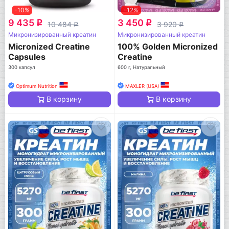
-10%
-12%
9 435
3 450
q
q
10 484
3 920
q
q
Микронизированный креатин
Микронизированный креатин
Micronized Creatine
100% Golden Micronized
Capsules
Creatine
300 капсул
600 г, Натуральный
Optimum Nutrition
MAXLER (USA)
В корзину
В корзину