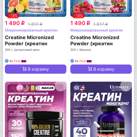
-18%
-18%
1 490
1 490
q
q
1 817
1 817
q
q
Микронизированный креатин
Микронизированный креатин
Creatine Micronized
Creatine Micronized
Powder (креатин
Powder (креатин
моногидрат)
моногидрат)
300 г, Цитрусовый микс
300 г, Малина
Be First
Be First
В корзину
В корзину