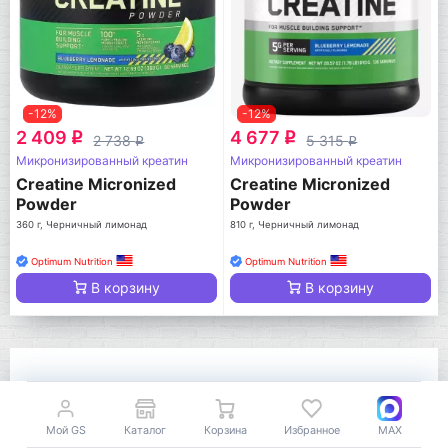
-12%
-12%
2 409
4 677
q
q
2 738
5 315
q
q
Микронизированный креатин
Микронизированный креатин
Creatine Micronized
Creatine Micronized
Powder
Powder
360 г, Черничный лимонад
810 г, Черничный лимонад
Optimum Nutrition
Optimum Nutrition
В корзину
В корзину
Покупают вместе
Посмотреть все
Мой GS
Каталог
Корзина
Избранное
MAX