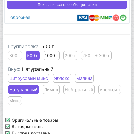
Показать все способы доставки
Подробнее
Группировка:
500 г
300 г
500 г
1000 г
200 г
250 г + 300 г
Вкус:
Натуральный
Цитрусовый микс
Яблоко
Малина
Натуральный
Лимон
Нейтральный
Апельсин
Микс
Оригинальные товары
Выгодные цены
Быстрая доставка