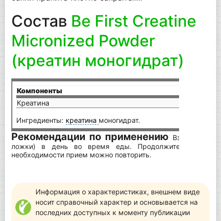
Состав
Be First Creatine
Micronized Powder
(креатин моногидрат)
Компоненты
на по
Креатина
5,5 г
Ингредиенты:
креатина
моногидрат.
Рекомендации по применению
Взрослым по 
ложки) в день во время еды. Продолжительность п
необходимости прием можно повторить.
Информация о характеристиках, внешнем виде
носит справочный характер и основывается на
последних доступных к моменту публикации